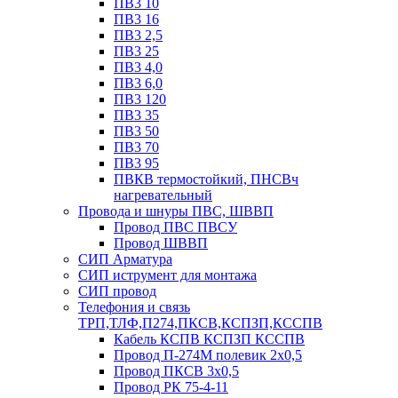
ПВ3 10
ПВ3 16
ПВ3 2,5
ПВ3 25
ПВ3 4,0
ПВ3 6,0
ПВ3 120
ПВ3 35
ПВ3 50
ПВ3 70
ПВ3 95
ПВКВ термостойкий, ПНСВч
нагревательный
Провода и шнуры ПВС, ШВВП
Провод ПВС ПВСУ
Провод ШВВП
СИП Арматура
СИП иструмент для монтажа
СИП провод
Телефония и связь
ТРП,ТЛФ,П274,ПКСВ,КСПЗП,КССПВ
Кабель КСПВ КСПЗП КССПВ
Провод П-274М полевик 2х0,5
Провод ПКСВ 3х0,5
Провод РК 75-4-11