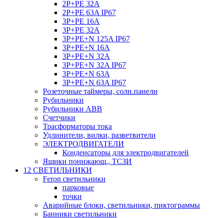
2P+PE 32A
2P+PE 63A IP67
3P+PE 16A
3P+PE 32A
3P+PE+N 125A IP67
3P+PE+N 16A
3P+PE+N 32A
3P+PE+N 32A IP67
3P+PE+N 63A
3P+PE+N 63A IP67
Розеточные таймеры, солн.панели
Рубильники
Рубильники ABB
Счетчики
Трасформаторы тока
Удлинители, вилки, разветвители
ЭЛЕКТРОДВИГАТЕЛИ
Конденсаторы для электродвигателей
Ящики понижающ., ТСЗИ
12 СВЕТИЛЬНИКИ
Feron светильники
парковые
точки
Аварийные блоки, светильники, пиктограммы
Банники светильники