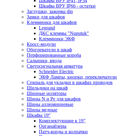
Шкафы ВРУ IP41, IP54
Шкафы ВРУ IP66 - остатки
Заглушки, зажимы din
Замки для шкафов
Клеммники для шкафов
Legrand
ДКС клеммы "Nuputuk"
Клеммники ЭКФ
Кросс-модули
Обогреватели в шкаф
Перфорированные короба
Сальники, ввода
Светосигнальная арматура
Schneider Electric
ЭКФ Лампы, кнопки, переключатели
Спираль для укладки в шкафах проводов
Шильдики на шкаф
Шинные иоляторы
Шины N и Pe для шкафов
Шины аллюминиевые
Шины медные
Шкафы 19"
Комплектующие к 19"
Органайзеры
Патч-корды и колпачки