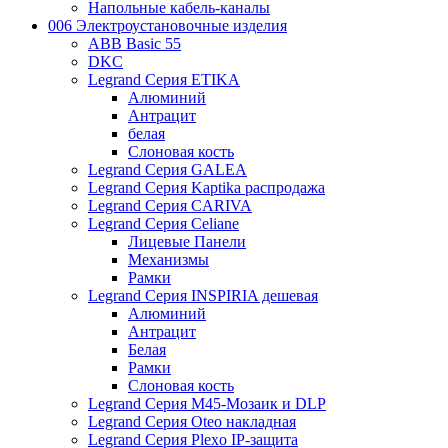
Напольные кабель-каналы
006 Электроустановочные изделия
ABB Basic 55
DKC
Legrand Серия ETIKA
Алюминий
Антрацит
белая
Слоновая кость
Legrand Серия GALEA
Legrand Серия Kaptika распродажа
Legrand Серия CARIVA
Legrand Серия Celiane
Лицевые Панели
Механизмы
Рамки
Legrand Серия INSPIRIA дешевая
Алюминий
Антрацит
Белая
Рамки
Слоновая кость
Legrand Серия M45-Мозаик и DLP
Legrand Серия Oteo накладная
Legrand Серия Plexo IP-защита