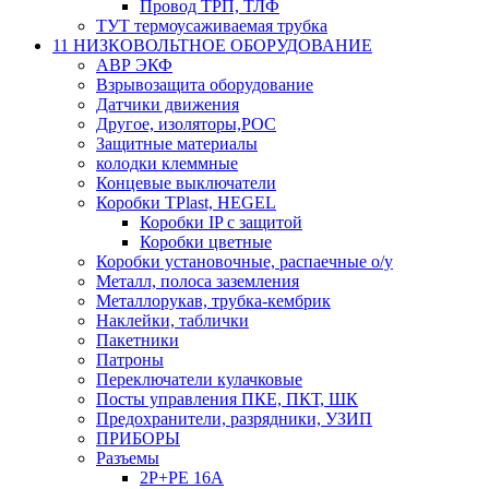
Провод ТРП, ТЛФ
ТУТ термоусаживаемая трубка
11 НИЗКОВОЛЬТНОЕ ОБОРУДОВАНИЕ
АВР ЭКФ
Взрывозащита оборудование
Датчики движения
Другое, изоляторы,РОС
Защитные материалы
колодки клеммные
Концевые выключатели
Коробки TPlast, HEGEL
Коробки IP с защитой
Коробки цветные
Коробки установочные, распаечные о/у
Металл, полоса заземления
Металлорукав, трубка-кембрик
Наклейки, таблички
Пакетники
Патроны
Переключатели кулачковые
Посты управления ПКЕ, ПКТ, ШК
Предохранители, разрядники, УЗИП
ПРИБОРЫ
Разъемы
2P+PE 16A