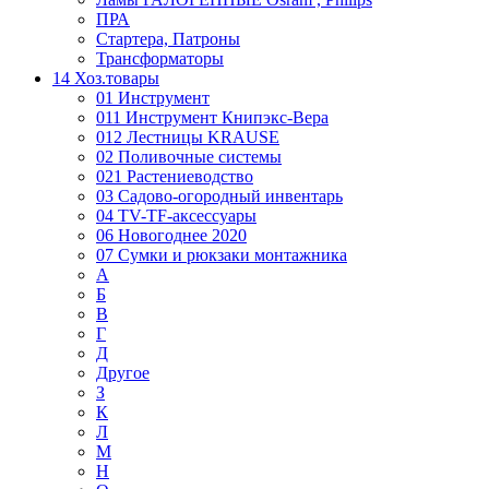
ПРА
Стартера, Патроны
Трансформаторы
14 Хоз.товары
01 Инструмент
011 Инструмент Книпэкс-Вера
012 Лестницы KRAUSE
02 Поливочные системы
021 Растениеводство
03 Садово-огородный инвентарь
04 TV-TF-аксессуары
06 Новогоднее 2020
07 Сумки и рюкзаки монтажника
А
Б
В
Г
Д
Другое
З
К
Л
М
Н