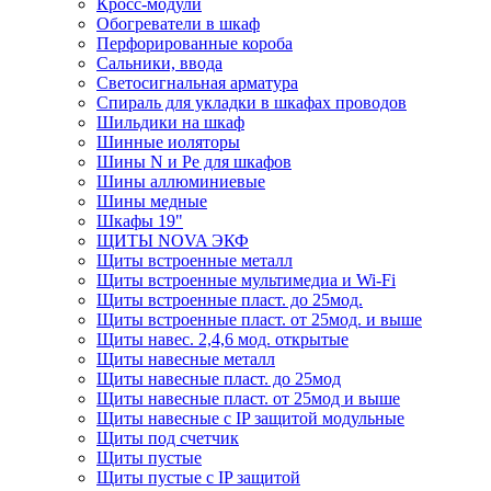
Кросс-модули
Обогреватели в шкаф
Перфорированные короба
Сальники, ввода
Светосигнальная арматура
Спираль для укладки в шкафах проводов
Шильдики на шкаф
Шинные иоляторы
Шины N и Pe для шкафов
Шины аллюминиевые
Шины медные
Шкафы 19"
ЩИТЫ NOVA ЭКФ
Щиты встроенные металл
Щиты встроенные мультимедиа и Wi-Fi
Щиты встроенные пласт. до 25мод.
Щиты встроенные пласт. от 25мод. и выше
Щиты навес. 2,4,6 мод. открытые
Щиты навесные металл
Щиты навесные пласт. до 25мод
Щиты навесные пласт. от 25мод и выше
Щиты навесные с IP защитой модульные
Щиты под счетчик
Щиты пустые
Щиты пустые с IP защитой