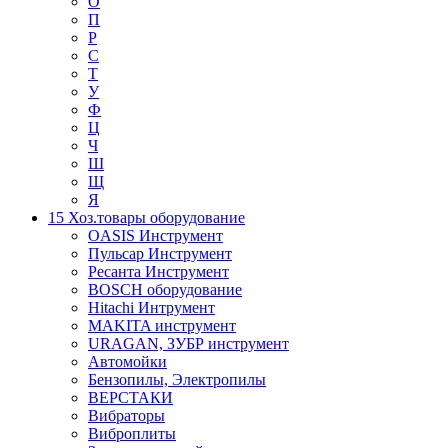
О
П
Р
С
Т
У
Ф
Ц
Ч
Ш
Щ
Я
15 Хоз.товары оборудование
OASIS Инструмент
Пульсар Инструмент
Ресанта Инструмент
BOSCH оборудование
Hitachi Интрумент
MAKITA инструмент
URAGAN, ЗУБР инструмент
Автомойки
Бензопилы, Электропилы
ВЕРСТАКИ
Вибраторы
Виброплиты