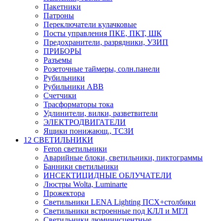
Пакетники
Патроны
Переключатели кулачковые
Посты управления ПКЕ, ПКТ, ШК
Предохранители, разрядники, УЗИП
ПРИБОРЫ
Разъемы
Розеточные таймеры, солн.панели
Рубильники
Рубильники ABB
Счетчики
Трасформаторы тока
Удлинители, вилки, разветвители
ЭЛЕКТРОДВИГАТЕЛИ
Ящики понижающ., ТСЗИ
12 СВЕТИЛЬНИКИ
Feron светильники
Аварийные блоки, светильники, пиктограммы
Банники светильники
ИНСЕКТИЦИДНЫЕ ОБЛУЧАТЕЛИ
Люстры Wolta, Luminarte
Прожектора
Светильники LENA Lighting ПСХ+столбики
Светильники встроенные под КЛЛ и МГЛ
Светильники люминисцентные