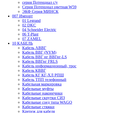
серия Потенциал с/у
Серия Потенциал цветная W59
ЭКФ Серия МИНСК
007 Импорт
01 Legrand
02 DKC
04 Schneider Electric
06 T-Plast
07 ZAMEL
10 КАБЕЛЬ
Кабель АВВГ
Кабель ВВГ (NYM)
Кабель ВВГ нг ВВГнг-LS
Кабель ВВГнг FRLS
Кабель информационный, трос
Кабель КВВГ
Кабель КГ КГ-ХЛ РПШ
Кабель ТПП телефонный
Кабельная маркировка
Кабельные муфты
Кабельные наконечнки
Кабельные скрутки СИЗ
Кабельные соед типа WAGO
Кабельные стяжки
Крепеж для кабеля