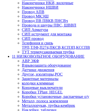
Наконечники НКИ, вилочные
Наконечники НШВИ
Провод АПВ
Провод МКЭШ
Провод ПВ ПВКВ ПНСВч
Провода и шнуры ПВС, ШВВП
СИП Арматура
СИП иструмент для монтажа
СИП провод
Телефония и связь
ТРП,ТЛФ,П274,ПКСВ,КСПЗП,КССПВ
ТУТ термоусаживаемая трубка
11 НИЗКОВОЛЬТНОЕ ОБОРУДОВАНИЕ
АВР ЭКФ
Взрывозащита оборудование
Датчики движения
Другое, изоляторы,РОС
Защитные материалы
колодки клеммные
Концевые выключатели
Коробки TPlast, HEGEL
Коробки установочные, распаечные о/у
Металл, полоса заземления
Металлорукав, трубка-кембрик
Наклейки, таблички