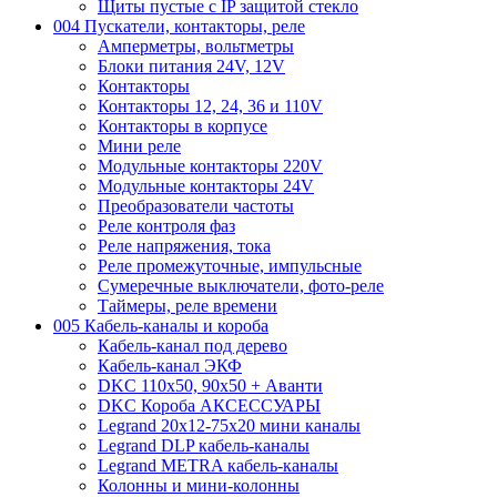
Щиты пустые с IP защитой стекло
004 Пускатели, контакторы, реле
Амперметры, вольтметры
Блоки питания 24V, 12V
Контакторы
Контакторы 12, 24, 36 и 110V
Контакторы в корпусе
Мини реле
Модульные контакторы 220V
Модульные контакторы 24V
Преобразователи частоты
Реле контроля фаз
Реле напряжения, тока
Реле промежуточные, импульсные
Сумеречные выключатели, фото-реле
Таймеры, реле времени
005 Кабель-каналы и короба
Кабель-канал под дерево
Кабель-канал ЭКФ
DKC 110х50, 90х50 + Аванти
DKC Короба АКСЕССУАРЫ
Legrand 20х12-75х20 мини каналы
Legrand DLP кабель-каналы
Legrand METRA кабель-каналы
Колонны и мини-колонны