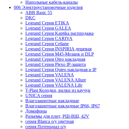
Напольные кабель-каналы
006 Электроустановочные изделия
ABB Basic 55
DKC
Legrand Серия ETIKA
Legrand Серия GALEA
Legrand Серия Kaptika распродажа
Legrand Серия CARIVA
Legrand Серия Celiane
Legrand Серия INSPIRIA дешевая
Legrand Серия M45-Мозаик и DLP
Legrand Серия Oteo накладная
Legrand Серия Plexo IP-защита
Legrand Серия Quteo накладная и IP
Legrand Серия VALENA
Legrand Серия VALENA Allure
Legrand Серия VALENA Life
T-Plast Колодки, вилки из каучук
UNICA серия
Влагозащитные накладные
Влагозащитные накладные IP66, IP67
Домофоны
Разъемы для плит, РШ-ВШ, 42V
серия Blanca о/у цветная
серия Потенциал о/у