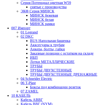
Серия Потенциал цветная W59
снятые с производства
ЭКФ Серия МИНСК
МИНСК бежевая
МИНСК белая
МИНСК рамки
007 Импорт
01 Legrand
02 DKC
BUS Напольная башенка
Акксесуары к трубам
Анкера, болты, гайки
Заказные позиции с остатком на складе
ИБП
Лотки МЕТАЛЛИЧЕСКИЕ
ТРУБЫ
ТРУБЫ ДВУХСТЕННЫЕ
ТРУБЫ ДВУХСТЕННЫЕ ДРЕНАЖНЫЕ
04 Schneider Electric
06 T-Plast
Боксы под комбинации розеток
07 ZAMEL
10 КАБЕЛЬ
Кабель АВВГ
Кабель ВВГ (NYM)