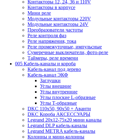
Контакторы 12, 24, 36 и 110V
Контакторы в корпусе
Мини реле
Модульные контакторы 220V
Модульные контакторы 24V
Преобразователи частоты
Реле контроля фаз
Реле напряжения, тока
Реле промежуточные, импульсные
Сумеречные выключатели, фото-реле
Таймеры, реле времени
005 Кабель-каналы и короба
Кабель-канал под дерево
Кабель-канал ЭКФ
Заглушки
Углы внешние
Углы внутренние
Углы плоские L-образные
Углы Т-образные
DKC 110х50, 90х50 + Аванти
DKC Короба АКСЕССУАРЫ
Legrand 20х12-75х20 мини каналы
Legrand DLP кабель-каналы
Legrand METRA кабель-каналы
Колонны и мини-колонны