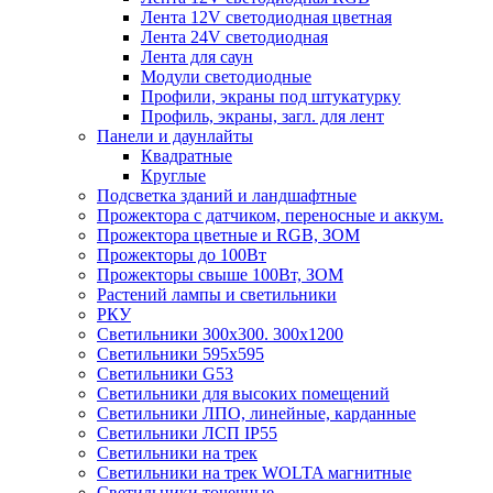
Лента 12V светодиодная цветная
Лента 24V светодиодная
Лента для саун
Модули светодиодные
Профили, экраны под штукатурку
Профиль, экраны, загл. для лент
Панели и даунлайты
Квадратные
Круглые
Подсветка зданий и ландшафтные
Прожектора с датчиком, переносные и аккум.
Прожектора цветные и RGB, ЗОМ
Прожекторы до 100Вт
Прожекторы свыше 100Вт, ЗОМ
Растений лампы и светильники
РКУ
Светильники 300х300. 300х1200
Светильники 595х595
Светильники G53
Светильники для высоких помещений
Светильники ЛПО, линейные, карданные
Светильники ЛСП IP55
Светильники на трек
Светильники на трек WOLTA магнитные
Светильники точечные