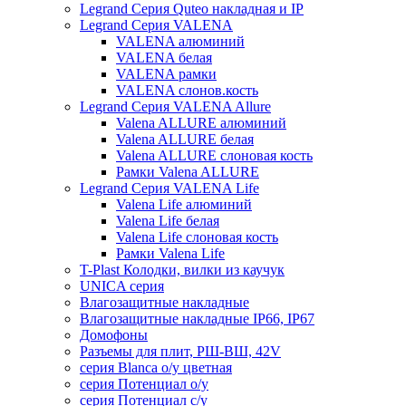
Legrand Серия Quteo накладная и IP
Legrand Серия VALENA
VALENA алюминий
VALENA белая
VALENA рамки
VALENA слонов.кость
Legrand Серия VALENA Allure
Valena ALLURE алюминий
Valena ALLURE белая
Valena ALLURE слоновая кость
Рамки Valena ALLURE
Legrand Серия VALENA Life
Valena Life алюминий
Valena Life белая
Valena Life слоновая кость
Рамки Valena Life
T-Plast Колодки, вилки из каучук
UNICA серия
Влагозащитные накладные
Влагозащитные накладные IP66, IP67
Домофоны
Разъемы для плит, РШ-ВШ, 42V
серия Blanca о/у цветная
серия Потенциал о/у
серия Потенциал с/у