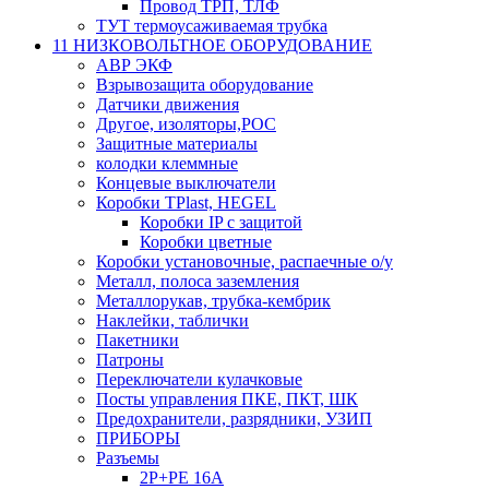
Провод ТРП, ТЛФ
ТУТ термоусаживаемая трубка
11 НИЗКОВОЛЬТНОЕ ОБОРУДОВАНИЕ
АВР ЭКФ
Взрывозащита оборудование
Датчики движения
Другое, изоляторы,РОС
Защитные материалы
колодки клеммные
Концевые выключатели
Коробки TPlast, HEGEL
Коробки IP с защитой
Коробки цветные
Коробки установочные, распаечные о/у
Металл, полоса заземления
Металлорукав, трубка-кембрик
Наклейки, таблички
Пакетники
Патроны
Переключатели кулачковые
Посты управления ПКЕ, ПКТ, ШК
Предохранители, разрядники, УЗИП
ПРИБОРЫ
Разъемы
2P+PE 16A