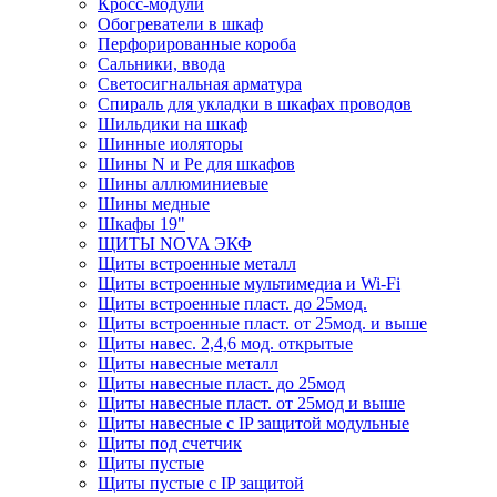
Кросс-модули
Обогреватели в шкаф
Перфорированные короба
Сальники, ввода
Светосигнальная арматура
Спираль для укладки в шкафах проводов
Шильдики на шкаф
Шинные иоляторы
Шины N и Pe для шкафов
Шины аллюминиевые
Шины медные
Шкафы 19"
ЩИТЫ NOVA ЭКФ
Щиты встроенные металл
Щиты встроенные мультимедиа и Wi-Fi
Щиты встроенные пласт. до 25мод.
Щиты встроенные пласт. от 25мод. и выше
Щиты навес. 2,4,6 мод. открытые
Щиты навесные металл
Щиты навесные пласт. до 25мод
Щиты навесные пласт. от 25мод и выше
Щиты навесные с IP защитой модульные
Щиты под счетчик
Щиты пустые
Щиты пустые с IP защитой