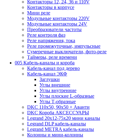
Контакторы 12, 24, 36 и 110V
Контакторы в корпусе
Мини реле
Модульные контакторы 220V
Модульные контакторы 24V
Преобразователи частоты
Реле контроля фаз
Реле напряжения, тока
Реле промежуточные, импульсные
Сумеречные выключатели, фото-реле
Таймеры, реле времени
005 Кабель-каналы и короба
Кабель-канал под дерево
Кабель-канал ЭКФ
Заглушки
Углы внешние
Углы внутренние
Углы плоские L-образные
Углы Т-образные
DKC 110х50, 90х50 + Аванти
DKC Короба АКСЕССУАРЫ
Legrand 20х12-75х20 мини каналы
Legrand DLP кабель-каналы
Legrand METRA кабель-каналы
Колонны и мини-колонны