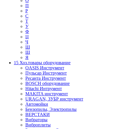
О
П
Р
С
Т
У
Ф
Ц
Ч
Ш
Щ
Я
15 Хоз.товары оборудование
OASIS Инструмент
Пульсар Инструмент
Ресанта Инструмент
BOSCH оборудование
Hitachi Интрумент
MAKITA инструмент
URAGAN, ЗУБР инструмент
Автомойки
Бензопилы, Электропилы
ВЕРСТАКИ
Вибраторы
Виброплиты