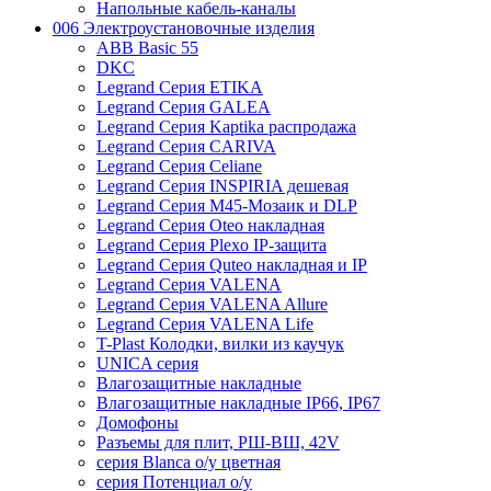
Напольные кабель-каналы
006 Электроустановочные изделия
ABB Basic 55
DKC
Legrand Серия ETIKA
Legrand Серия GALEA
Legrand Серия Kaptika распродажа
Legrand Серия CARIVA
Legrand Серия Celiane
Legrand Серия INSPIRIA дешевая
Legrand Серия M45-Мозаик и DLP
Legrand Серия Oteo накладная
Legrand Серия Plexo IP-защита
Legrand Серия Quteo накладная и IP
Legrand Серия VALENA
Legrand Серия VALENA Allure
Legrand Серия VALENA Life
T-Plast Колодки, вилки из каучук
UNICA серия
Влагозащитные накладные
Влагозащитные накладные IP66, IP67
Домофоны
Разъемы для плит, РШ-ВШ, 42V
серия Blanca о/у цветная
серия Потенциал о/у