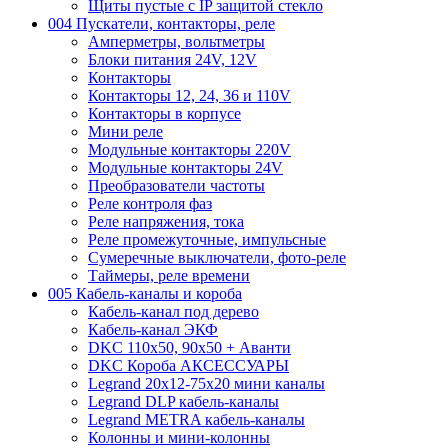
Щиты пустые с IP защитой стекло
004 Пускатели, контакторы, реле
Амперметры, вольтметры
Блоки питания 24V, 12V
Контакторы
Контакторы 12, 24, 36 и 110V
Контакторы в корпусе
Мини реле
Модульные контакторы 220V
Модульные контакторы 24V
Преобразователи частоты
Реле контроля фаз
Реле напряжения, тока
Реле промежуточные, импульсные
Сумеречные выключатели, фото-реле
Таймеры, реле времени
005 Кабель-каналы и короба
Кабель-канал под дерево
Кабель-канал ЭКФ
DKC 110х50, 90х50 + Аванти
DKC Короба АКСЕССУАРЫ
Legrand 20х12-75х20 мини каналы
Legrand DLP кабель-каналы
Legrand METRA кабель-каналы
Колонны и мини-колонны