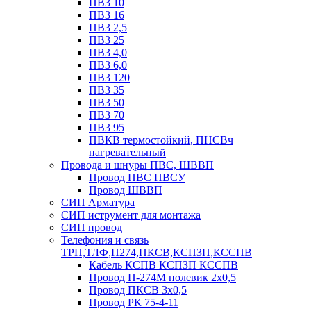
ПВ3 10
ПВ3 16
ПВ3 2,5
ПВ3 25
ПВ3 4,0
ПВ3 6,0
ПВ3 120
ПВ3 35
ПВ3 50
ПВ3 70
ПВ3 95
ПВКВ термостойкий, ПНСВч
нагревательный
Провода и шнуры ПВС, ШВВП
Провод ПВС ПВСУ
Провод ШВВП
СИП Арматура
СИП иструмент для монтажа
СИП провод
Телефония и связь
ТРП,ТЛФ,П274,ПКСВ,КСПЗП,КССПВ
Кабель КСПВ КСПЗП КССПВ
Провод П-274М полевик 2х0,5
Провод ПКСВ 3х0,5
Провод РК 75-4-11