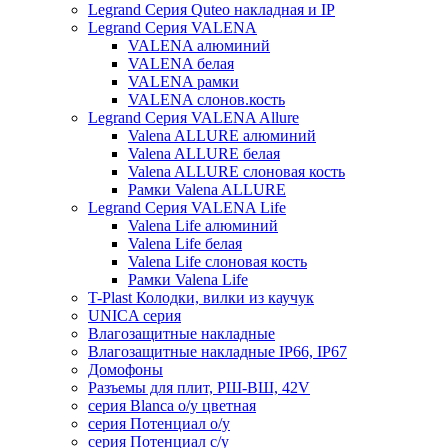
Legrand Серия Quteo накладная и IP
Legrand Серия VALENA
VALENA алюминий
VALENA белая
VALENA рамки
VALENA слонов.кость
Legrand Серия VALENA Allure
Valena ALLURE алюминий
Valena ALLURE белая
Valena ALLURE слоновая кость
Рамки Valena ALLURE
Legrand Серия VALENA Life
Valena Life алюминий
Valena Life белая
Valena Life слоновая кость
Рамки Valena Life
T-Plast Колодки, вилки из каучук
UNICA серия
Влагозащитные накладные
Влагозащитные накладные IP66, IP67
Домофоны
Разъемы для плит, РШ-ВШ, 42V
серия Blanca о/у цветная
серия Потенциал о/у
серия Потенциал с/у