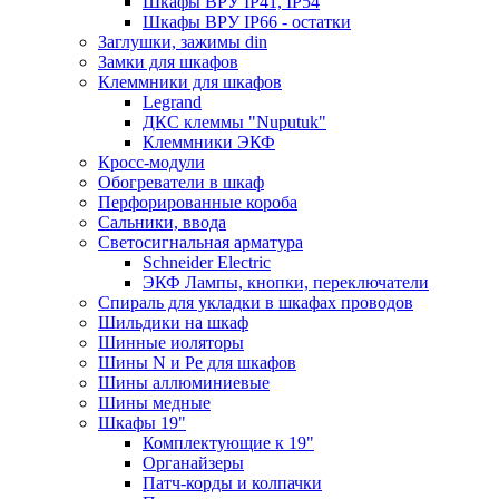
Шкафы ВРУ IP41, IP54
Шкафы ВРУ IP66 - остатки
Заглушки, зажимы din
Замки для шкафов
Клеммники для шкафов
Legrand
ДКС клеммы "Nuputuk"
Клеммники ЭКФ
Кросс-модули
Обогреватели в шкаф
Перфорированные короба
Сальники, ввода
Светосигнальная арматура
Schneider Electric
ЭКФ Лампы, кнопки, переключатели
Спираль для укладки в шкафах проводов
Шильдики на шкаф
Шинные иоляторы
Шины N и Pe для шкафов
Шины аллюминиевые
Шины медные
Шкафы 19"
Комплектующие к 19"
Органайзеры
Патч-корды и колпачки