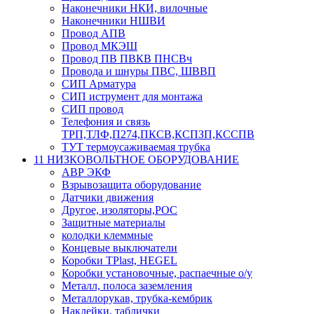
Наконечники НКИ, вилочные
Наконечники НШВИ
Провод АПВ
Провод МКЭШ
Провод ПВ ПВКВ ПНСВч
Провода и шнуры ПВС, ШВВП
СИП Арматура
СИП иструмент для монтажа
СИП провод
Телефония и связь
ТРП,ТЛФ,П274,ПКСВ,КСПЗП,КССПВ
ТУТ термоусаживаемая трубка
11 НИЗКОВОЛЬТНОЕ ОБОРУДОВАНИЕ
АВР ЭКФ
Взрывозащита оборудование
Датчики движения
Другое, изоляторы,РОС
Защитные материалы
колодки клеммные
Концевые выключатели
Коробки TPlast, HEGEL
Коробки установочные, распаечные о/у
Металл, полоса заземления
Металлорукав, трубка-кембрик
Наклейки, таблички