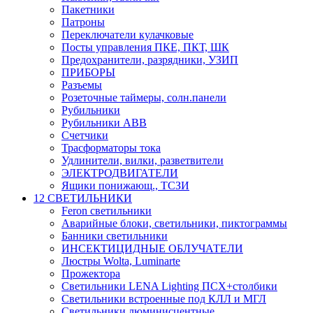
Пакетники
Патроны
Переключатели кулачковые
Посты управления ПКЕ, ПКТ, ШК
Предохранители, разрядники, УЗИП
ПРИБОРЫ
Разъемы
Розеточные таймеры, солн.панели
Рубильники
Рубильники ABB
Счетчики
Трасформаторы тока
Удлинители, вилки, разветвители
ЭЛЕКТРОДВИГАТЕЛИ
Ящики понижающ., ТСЗИ
12 СВЕТИЛЬНИКИ
Feron светильники
Аварийные блоки, светильники, пиктограммы
Банники светильники
ИНСЕКТИЦИДНЫЕ ОБЛУЧАТЕЛИ
Люстры Wolta, Luminarte
Прожектора
Светильники LENA Lighting ПСХ+столбики
Светильники встроенные под КЛЛ и МГЛ
Светильники люминисцентные