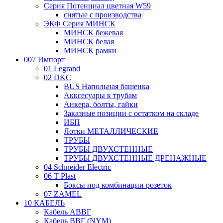
Серия Потенциал цветная W59
снятые с производства
ЭКФ Серия МИНСК
МИНСК бежевая
МИНСК белая
МИНСК рамки
007 Импорт
01 Legrand
02 DKC
BUS Напольная башенка
Акксесуары к трубам
Анкера, болты, гайки
Заказные позиции с остатком на складе
ИБП
Лотки МЕТАЛЛИЧЕСКИЕ
ТРУБЫ
ТРУБЫ ДВУХСТЕННЫЕ
ТРУБЫ ДВУХСТЕННЫЕ ДРЕНАЖНЫЕ
04 Schneider Electric
06 T-Plast
Боксы под комбинации розеток
07 ZAMEL
10 КАБЕЛЬ
Кабель АВВГ
Кабель ВВГ (NYM)