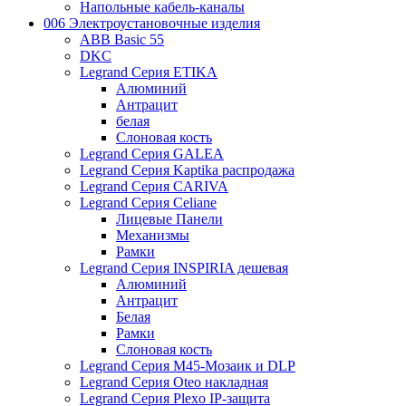
Напольные кабель-каналы
006 Электроустановочные изделия
ABB Basic 55
DKC
Legrand Серия ETIKA
Алюминий
Антрацит
белая
Слоновая кость
Legrand Серия GALEA
Legrand Серия Kaptika распродажа
Legrand Серия CARIVA
Legrand Серия Celiane
Лицевые Панели
Механизмы
Рамки
Legrand Серия INSPIRIA дешевая
Алюминий
Антрацит
Белая
Рамки
Слоновая кость
Legrand Серия M45-Мозаик и DLP
Legrand Серия Oteo накладная
Legrand Серия Plexo IP-защита