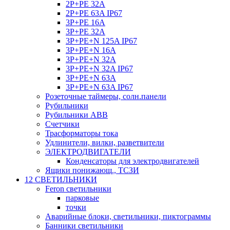
2P+PE 32A
2P+PE 63A IP67
3P+PE 16A
3P+PE 32A
3P+PE+N 125A IP67
3P+PE+N 16A
3P+PE+N 32A
3P+PE+N 32A IP67
3P+PE+N 63A
3P+PE+N 63A IP67
Розеточные таймеры, солн.панели
Рубильники
Рубильники ABB
Счетчики
Трасформаторы тока
Удлинители, вилки, разветвители
ЭЛЕКТРОДВИГАТЕЛИ
Конденсаторы для электродвигателей
Ящики понижающ., ТСЗИ
12 СВЕТИЛЬНИКИ
Feron светильники
парковые
точки
Аварийные блоки, светильники, пиктограммы
Банники светильники