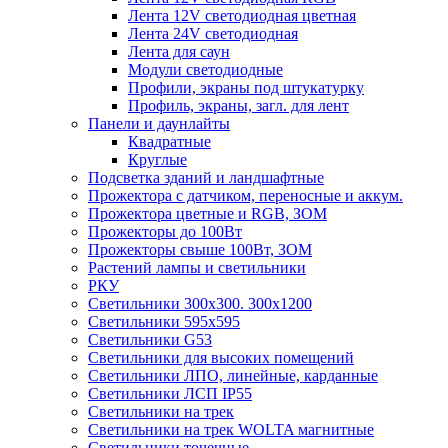
Лента 12V светодиодная цветная
Лента 24V светодиодная
Лента для саун
Модули светодиодные
Профили, экраны под штукатурку
Профиль, экраны, загл. для лент
Панели и даунлайты
Квадратные
Круглые
Подсветка зданий и ландшафтные
Прожектора с датчиком, переносные и аккум.
Прожектора цветные и RGB, ЗОМ
Прожекторы до 100Вт
Прожекторы свыше 100Вт, ЗОМ
Растений лампы и светильники
РКУ
Светильники 300х300. 300х1200
Светильники 595х595
Светильники G53
Светильники для высоких помещений
Светильники ЛПО, линейные, карданные
Светильники ЛСП IP55
Светильники на трек
Светильники на трек WOLTA магнитные
Светильники точечные