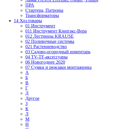
ПРА
Стартера, Патроны
Трансформаторы
14 Хоз.товары
01 Инструмент
011 Инструмент Книпэкс-Вера
012 Лестницы KRAUSE
02 Поливочные системы
021 Растениеводство
03 Садово-огородный инвентарь
04 TV-TF-аксессуары
06 Новогоднее 2020
07 Сумки и рюкзаки монтажника
А
Б
В
Г
Д
Другое
З
К
Л
М
Н