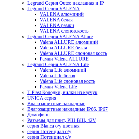
Legrand Серия Quteo накладная и IP
Legrand Серия VALENA
VALENA алюминий
VALENA белая
VALENA рамки
VALENA слонов.кость
Legrand Серия VALENA Allure
Valena ALLURE алюминий
Valena ALLURE белая
Valena ALLURE слоновая кость
Рамки Valena ALLURE
Legrand Серия VALENA Life
Valena Life алюминий
Valena Life белая
Valena Life слоновая кость
Рамки Valena Life
T-Plast Колодки, вилки из каучук
UNICA серия
Влагозащитные накладные
Влагозащитные накладные IP66, IP67
Домофоны
Разъемы для плит, РШ-ВШ, 42V
серия Blanca о/у цветная
серия Потенциал о/у
серия Потенциал с/у