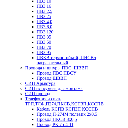
ПВ3 10
ПВ3 16
ПВ3 2,5
ПВ3 25
ПВ3 4,0
ПВ3 6,0
ПВ3 120
ПВ3 35
ПВ3 50
ПВ3 70
ПВ3 95
ПВКВ термостойкий, ПНСВч
нагревательный
Провода и шнуры ПВС, ШВВП
Провод ПВС ПВСУ
Провод ШВВП
СИП Арматура
СИП иструмент для монтажа
СИП провод
Телефония и связь
ТРП,ТЛФ,П274,ПКСВ,КСПЗП,КССПВ
Кабель КСПВ КСПЗП КССПВ
Провод П-274М полевик 2х0,5
Провод ПКСВ 3х0,5
Провод РК 75-4-11