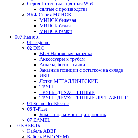
Серия Потенциал цветная W59
снятые с производства
ЭКФ Серия МИНСК
МИНСК бежевая
МИНСК белая
МИНСК рамки
007 Импорт
01 Legrand
02 DKC
BUS Напольная башенка
Акксесуары к трубам
Анкера, болты, гайки
Заказные позиции с остатком на складе
ИБП
Лотки МЕТАЛЛИЧЕСКИЕ
ТРУБЫ
ТРУБЫ ДВУХСТЕННЫЕ
ТРУБЫ ДВУХСТЕННЫЕ ДРЕНАЖНЫЕ
04 Schneider Electric
06 T-Plast
Боксы под комбинации розеток
07 ZAMEL
10 КАБЕЛЬ
Кабель АВВГ
Кабель ВВГ (NYM)