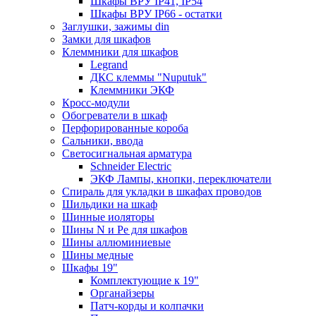
Шкафы ВРУ IP41, IP54
Шкафы ВРУ IP66 - остатки
Заглушки, зажимы din
Замки для шкафов
Клеммники для шкафов
Legrand
ДКС клеммы "Nuputuk"
Клеммники ЭКФ
Кросс-модули
Обогреватели в шкаф
Перфорированные короба
Сальники, ввода
Светосигнальная арматура
Schneider Electric
ЭКФ Лампы, кнопки, переключатели
Спираль для укладки в шкафах проводов
Шильдики на шкаф
Шинные иоляторы
Шины N и Pe для шкафов
Шины аллюминиевые
Шины медные
Шкафы 19"
Комплектующие к 19"
Органайзеры
Патч-корды и колпачки