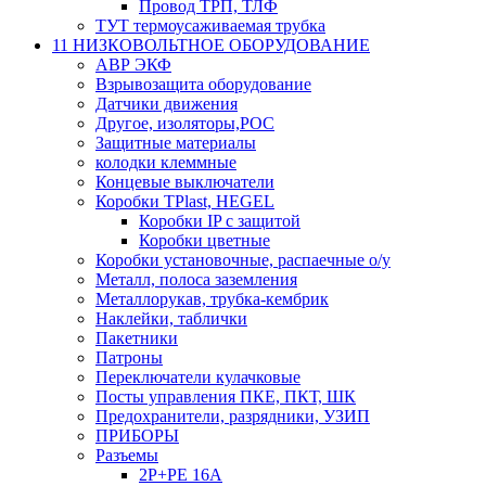
Провод ТРП, ТЛФ
ТУТ термоусаживаемая трубка
11 НИЗКОВОЛЬТНОЕ ОБОРУДОВАНИЕ
АВР ЭКФ
Взрывозащита оборудование
Датчики движения
Другое, изоляторы,РОС
Защитные материалы
колодки клеммные
Концевые выключатели
Коробки TPlast, HEGEL
Коробки IP с защитой
Коробки цветные
Коробки установочные, распаечные о/у
Металл, полоса заземления
Металлорукав, трубка-кембрик
Наклейки, таблички
Пакетники
Патроны
Переключатели кулачковые
Посты управления ПКЕ, ПКТ, ШК
Предохранители, разрядники, УЗИП
ПРИБОРЫ
Разъемы
2P+PE 16A