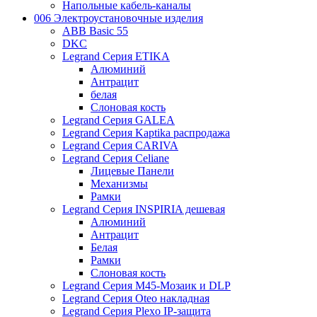
Напольные кабель-каналы
006 Электроустановочные изделия
ABB Basic 55
DKC
Legrand Серия ETIKA
Алюминий
Антрацит
белая
Слоновая кость
Legrand Серия GALEA
Legrand Серия Kaptika распродажа
Legrand Серия CARIVA
Legrand Серия Celiane
Лицевые Панели
Механизмы
Рамки
Legrand Серия INSPIRIA дешевая
Алюминий
Антрацит
Белая
Рамки
Слоновая кость
Legrand Серия M45-Мозаик и DLP
Legrand Серия Oteo накладная
Legrand Серия Plexo IP-защита