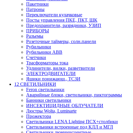
Пакетники
Патроны
Переключатели кулачковые
Посты управления ПКЕ, ПКТ, ШК
Предохранители, разрядники, УЗИП
ПРИБОРЫ
Разъемы
Розеточные таймеры, солн.панели
Рубильники
Рубильники ABB
Счетчики
Трасформаторы тока
Удлинители, вилки, разветвители
ЭЛЕКТРОДВИГАТЕЛИ
Ящики понижающ., ТСЗИ
12 СВЕТИЛЬНИКИ
Feron светильники
Аварийные блоки, светильники, пиктограммы
Банники светильники
ИНСЕКТИЦИДНЫЕ ОБЛУЧАТЕЛИ
Люстры Wolta, Luminarte
Прожектора
Светильники LENA Lighting ПСХ+столбики
Светильники встроенные под КЛЛ и МГЛ
Светильники люминисцентные