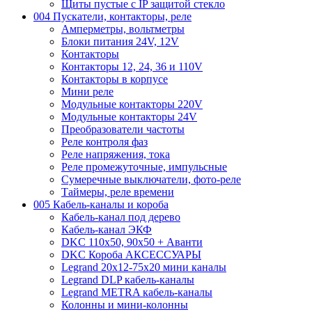
Щиты пустые с IP защитой стекло
004 Пускатели, контакторы, реле
Амперметры, вольтметры
Блоки питания 24V, 12V
Контакторы
Контакторы 12, 24, 36 и 110V
Контакторы в корпусе
Мини реле
Модульные контакторы 220V
Модульные контакторы 24V
Преобразователи частоты
Реле контроля фаз
Реле напряжения, тока
Реле промежуточные, импульсные
Сумеречные выключатели, фото-реле
Таймеры, реле времени
005 Кабель-каналы и короба
Кабель-канал под дерево
Кабель-канал ЭКФ
DKC 110х50, 90х50 + Аванти
DKC Короба АКСЕССУАРЫ
Legrand 20х12-75х20 мини каналы
Legrand DLP кабель-каналы
Legrand METRA кабель-каналы
Колонны и мини-колонны