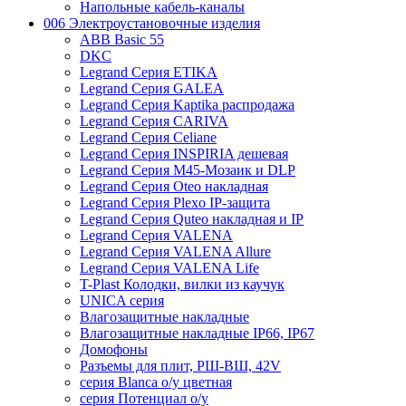
Напольные кабель-каналы
006 Электроустановочные изделия
ABB Basic 55
DKC
Legrand Серия ETIKA
Legrand Серия GALEA
Legrand Серия Kaptika распродажа
Legrand Серия CARIVA
Legrand Серия Celiane
Legrand Серия INSPIRIA дешевая
Legrand Серия M45-Мозаик и DLP
Legrand Серия Oteo накладная
Legrand Серия Plexo IP-защита
Legrand Серия Quteo накладная и IP
Legrand Серия VALENA
Legrand Серия VALENA Allure
Legrand Серия VALENA Life
T-Plast Колодки, вилки из каучук
UNICA серия
Влагозащитные накладные
Влагозащитные накладные IP66, IP67
Домофоны
Разъемы для плит, РШ-ВШ, 42V
серия Blanca о/у цветная
серия Потенциал о/у