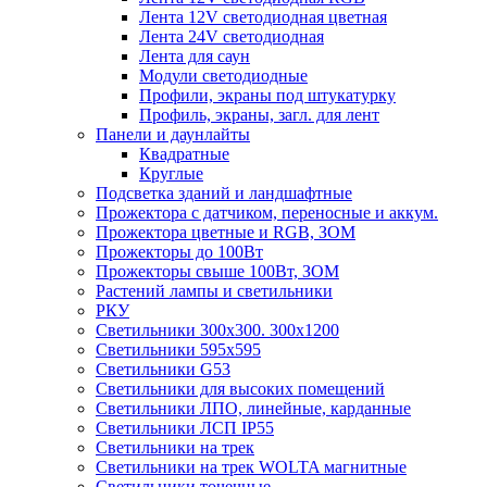
Лента 12V светодиодная цветная
Лента 24V светодиодная
Лента для саун
Модули светодиодные
Профили, экраны под штукатурку
Профиль, экраны, загл. для лент
Панели и даунлайты
Квадратные
Круглые
Подсветка зданий и ландшафтные
Прожектора с датчиком, переносные и аккум.
Прожектора цветные и RGB, ЗОМ
Прожекторы до 100Вт
Прожекторы свыше 100Вт, ЗОМ
Растений лампы и светильники
РКУ
Светильники 300х300. 300х1200
Светильники 595х595
Светильники G53
Светильники для высоких помещений
Светильники ЛПО, линейные, карданные
Светильники ЛСП IP55
Светильники на трек
Светильники на трек WOLTA магнитные
Светильники точечные