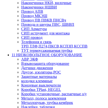
Наконечники НКИ, вилочные
Наконечники НШВИ
Провод АПВ
Провод МКЭШ
Провод ПВ ПВКВ ПНСВч
Провода и шнуры ПВС, ШВВП
СИП Арматура
СИП иструмент для монтажа
СИП провод
Телефония и связь
ТРП,ТЛФ,П274,ПКСВ,КСПЗП,КССПВ
ТУТ термоусаживаемая трубка
11 НИЗКОВОЛЬТНОЕ ОБОРУДОВАНИЕ
АВР ЭКФ
Взрывозащита оборудование
Датчики движения
Другое, изоляторы,РОС
Защитные материалы
колодки клеммные
Концевые выключатели
Коробки TPlast, HEGEL
Коробки установочные, распаечные о/у
Металл, полоса заземления
Металлорукав, трубка-кембрик
Наклейки, таблички