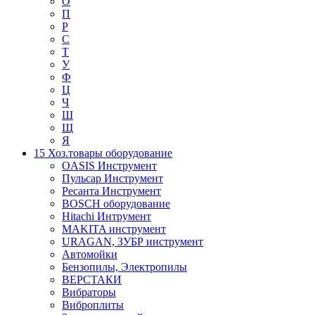
О
П
Р
С
Т
У
Ф
Ц
Ч
Ш
Щ
Я
15 Хоз.товары оборудование
OASIS Инструмент
Пульсар Инструмент
Ресанта Инструмент
BOSCH оборудование
Hitachi Интрумент
MAKITA инструмент
URAGAN, ЗУБР инструмент
Автомойки
Бензопилы, Электропилы
ВЕРСТАКИ
Вибраторы
Виброплиты