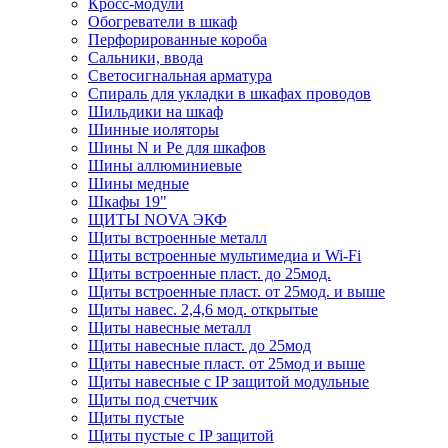
Кросс-модули
Обогреватели в шкаф
Перфорированные короба
Сальники, ввода
Светосигнальная арматура
Спираль для укладки в шкафах проводов
Шильдики на шкаф
Шинные иоляторы
Шины N и Pe для шкафов
Шины аллюминиевые
Шины медные
Шкафы 19"
ЩИТЫ NOVA ЭКФ
Щиты встроенные металл
Щиты встроенные мультимедиа и Wi-Fi
Щиты встроенные пласт. до 25мод.
Щиты встроенные пласт. от 25мод. и выше
Щиты навес. 2,4,6 мод. открытые
Щиты навесные металл
Щиты навесные пласт. до 25мод
Щиты навесные пласт. от 25мод и выше
Щиты навесные с IP защитой модульные
Щиты под счетчик
Щиты пустые
Щиты пустые с IP защитой