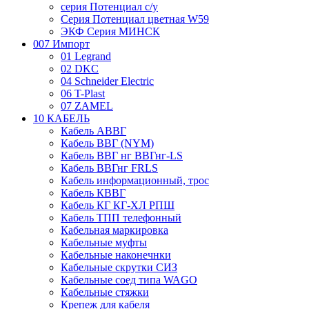
серия Потенциал с/у
Серия Потенциал цветная W59
ЭКФ Серия МИНСК
007 Импорт
01 Legrand
02 DKC
04 Schneider Electric
06 T-Plast
07 ZAMEL
10 КАБЕЛЬ
Кабель АВВГ
Кабель ВВГ (NYM)
Кабель ВВГ нг ВВГнг-LS
Кабель ВВГнг FRLS
Кабель информационный, трос
Кабель КВВГ
Кабель КГ КГ-ХЛ РПШ
Кабель ТПП телефонный
Кабельная маркировка
Кабельные муфты
Кабельные наконечнки
Кабельные скрутки СИЗ
Кабельные соед типа WAGO
Кабельные стяжки
Крепеж для кабеля