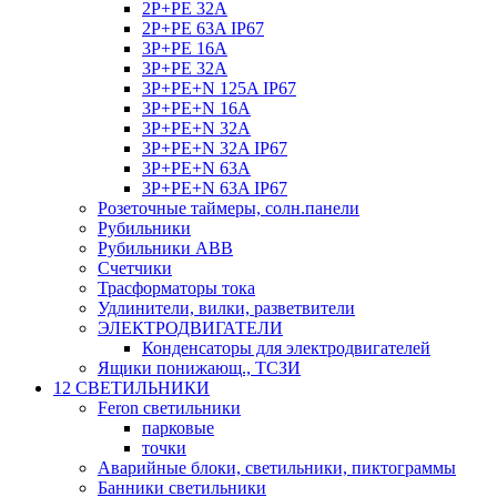
2P+PE 32A
2P+PE 63A IP67
3P+PE 16A
3P+PE 32A
3P+PE+N 125A IP67
3P+PE+N 16A
3P+PE+N 32A
3P+PE+N 32A IP67
3P+PE+N 63A
3P+PE+N 63A IP67
Розеточные таймеры, солн.панели
Рубильники
Рубильники ABB
Счетчики
Трасформаторы тока
Удлинители, вилки, разветвители
ЭЛЕКТРОДВИГАТЕЛИ
Конденсаторы для электродвигателей
Ящики понижающ., ТСЗИ
12 СВЕТИЛЬНИКИ
Feron светильники
парковые
точки
Аварийные блоки, светильники, пиктограммы
Банники светильники