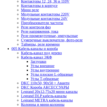
Контакторы 12, 24, 36 и 110V
Контакторы в корпусе
Мини реле
Модульные контакторы 220V
Модульные контакторы 24V
Преобразователи частоты
Реле контроля фаз
Реле напряжения, тока
Реле промежуточные, импульсные
Сумеречные выключатели, фото-реле
Таймеры, реле времени
005 Кабель-каналы и короба
Кабель-канал под дерево
Кабель-канал ЭКФ
Заглушки
Углы внешние
Углы внутренние
Углы плоские L-образные
Углы Т-образные
DKC 110х50, 90х50 + Аванти
DKC Короба АКСЕССУАРЫ
Legrand 20х12-75х20 мини каналы
Legrand DLP кабель-каналы
Legrand METRA кабель-каналы
Колонны и мини-колонны