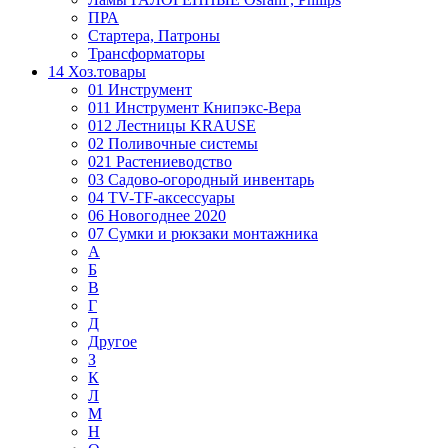
ПРА
Стартера, Патроны
Трансформаторы
14 Хоз.товары
01 Инструмент
011 Инструмент Книпэкс-Вера
012 Лестницы KRAUSE
02 Поливочные системы
021 Растениеводство
03 Садово-огородный инвентарь
04 TV-TF-аксессуары
06 Новогоднее 2020
07 Сумки и рюкзаки монтажника
А
Б
В
Г
Д
Другое
З
К
Л
М
Н