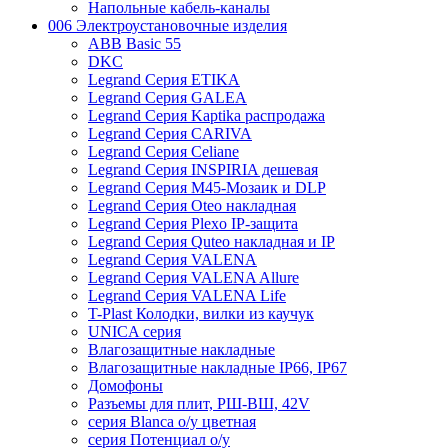
Напольные кабель-каналы
006 Электроустановочные изделия
ABB Basic 55
DKC
Legrand Серия ETIKA
Legrand Серия GALEA
Legrand Серия Kaptika распродажа
Legrand Серия CARIVA
Legrand Серия Celiane
Legrand Серия INSPIRIA дешевая
Legrand Серия M45-Мозаик и DLP
Legrand Серия Oteo накладная
Legrand Серия Plexo IP-защита
Legrand Серия Quteo накладная и IP
Legrand Серия VALENA
Legrand Серия VALENA Allure
Legrand Серия VALENA Life
T-Plast Колодки, вилки из каучук
UNICA серия
Влагозащитные накладные
Влагозащитные накладные IP66, IP67
Домофоны
Разъемы для плит, РШ-ВШ, 42V
серия Blanca о/у цветная
серия Потенциал о/у