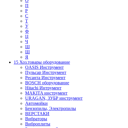
О
П
Р
С
Т
У
Ф
Ц
Ч
Ш
Щ
Я
15 Хоз.товары оборудование
OASIS Инструмент
Пульсар Инструмент
Ресанта Инструмент
BOSCH оборудование
Hitachi Интрумент
MAKITA инструмент
URAGAN, ЗУБР инструмент
Автомойки
Бензопилы, Электропилы
ВЕРСТАКИ
Вибраторы
Виброплиты