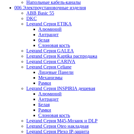
Напольные кабель-каналы
006 Электроустановочные изделия
ABB Basic 55
DKC
Legrand Серия ETIKA
Алюминий
Антрацит
белая
Слоновая кость
Legrand Серия GALEA
Legrand Серия Kaptika распродажа
Legrand Серия CARIVA
Legrand Серия Celiane
Лицевые Панели
Механизмы
Рамки
Legrand Серия INSPIRIA дешевая
Алюминий
Антрацит
Белая
Рамки
Слоновая кость
Legrand Серия M45-Мозаик и DLP
Legrand Серия Oteo накладная
Legrand Серия Plexo IP-защита