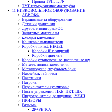
Провод ТРП, ТЛФ
ТУТ термоусаживаемая трубка
11 НИЗКОВОЛЬТНОЕ ОБОРУДОВАНИЕ
АВР ЭКФ
Взрывозащита оборудование
Датчики движения
Другое, изоляторы,РОС
Защитные материалы
колодки клеммные
Концевые выключатели
Коробки TPlast, HEGEL
Коробки IP с защитой
Коробки цветные
Коробки установочные, распаечные о/у
Металл, полоса заземления
Металлорукав, трубка-кембрик
Наклейки, таблички
Пакетники
Патроны
Переключатели кулачковые
Посты управления ПКЕ, ПКТ, ШК
Предохранители, разрядники, УЗИП
ПРИБОРЫ
Разъемы
2P+PE 16A