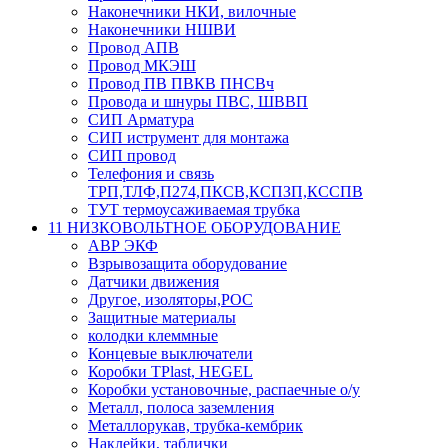
Наконечники НКИ, вилочные
Наконечники НШВИ
Провод АПВ
Провод МКЭШ
Провод ПВ ПВКВ ПНСВч
Провода и шнуры ПВС, ШВВП
СИП Арматура
СИП иструмент для монтажа
СИП провод
Телефония и связь
ТРП,ТЛФ,П274,ПКСВ,КСПЗП,КССПВ
ТУТ термоусаживаемая трубка
11 НИЗКОВОЛЬТНОЕ ОБОРУДОВАНИЕ
АВР ЭКФ
Взрывозащита оборудование
Датчики движения
Другое, изоляторы,РОС
Защитные материалы
колодки клеммные
Концевые выключатели
Коробки TPlast, HEGEL
Коробки установочные, распаечные о/у
Металл, полоса заземления
Металлорукав, трубка-кембрик
Наклейки, таблички