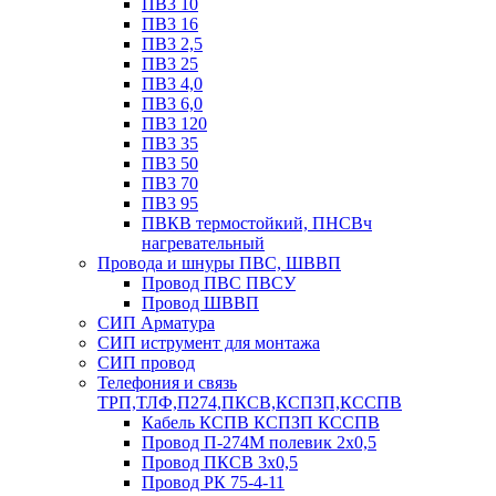
ПВ3 10
ПВ3 16
ПВ3 2,5
ПВ3 25
ПВ3 4,0
ПВ3 6,0
ПВ3 120
ПВ3 35
ПВ3 50
ПВ3 70
ПВ3 95
ПВКВ термостойкий, ПНСВч
нагревательный
Провода и шнуры ПВС, ШВВП
Провод ПВС ПВСУ
Провод ШВВП
СИП Арматура
СИП иструмент для монтажа
СИП провод
Телефония и связь
ТРП,ТЛФ,П274,ПКСВ,КСПЗП,КССПВ
Кабель КСПВ КСПЗП КССПВ
Провод П-274М полевик 2х0,5
Провод ПКСВ 3х0,5
Провод РК 75-4-11