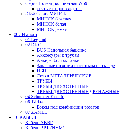
Серия Потенциал цветная W59
снятые с производства
ЭКФ Серия МИНСК
МИНСК бежевая
МИНСК белая
МИНСК рамки
007 Импорт
01 Legrand
02 DKC
BUS Напольная башенка
Акксесуары к трубам
Анкера, болты, гайки
Заказные позиции с остатком на складе
ИБП
Лотки МЕТАЛЛИЧЕСКИЕ
ТРУБЫ
ТРУБЫ ДВУХСТЕННЫЕ
ТРУБЫ ДВУХСТЕННЫЕ ДРЕНАЖНЫЕ
04 Schneider Electric
06 T-Plast
Боксы под комбинации розеток
07 ZAMEL
10 КАБЕЛЬ
Кабель АВВГ
Кабель ВВГ (NYM)