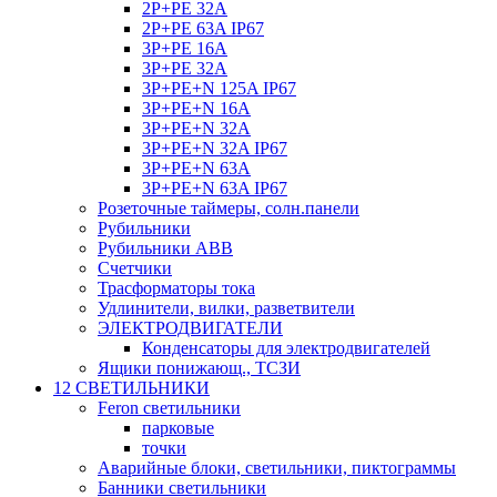
2P+PE 32A
2P+PE 63A IP67
3P+PE 16A
3P+PE 32A
3P+PE+N 125A IP67
3P+PE+N 16A
3P+PE+N 32A
3P+PE+N 32A IP67
3P+PE+N 63A
3P+PE+N 63A IP67
Розеточные таймеры, солн.панели
Рубильники
Рубильники ABB
Счетчики
Трасформаторы тока
Удлинители, вилки, разветвители
ЭЛЕКТРОДВИГАТЕЛИ
Конденсаторы для электродвигателей
Ящики понижающ., ТСЗИ
12 СВЕТИЛЬНИКИ
Feron светильники
парковые
точки
Аварийные блоки, светильники, пиктограммы
Банники светильники