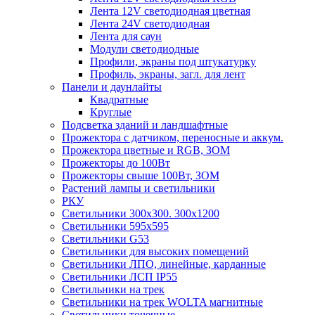
Лента 12V светодиодная цветная
Лента 24V светодиодная
Лента для саун
Модули светодиодные
Профили, экраны под штукатурку
Профиль, экраны, загл. для лент
Панели и даунлайты
Квадратные
Круглые
Подсветка зданий и ландшафтные
Прожектора с датчиком, переносные и аккум.
Прожектора цветные и RGB, ЗОМ
Прожекторы до 100Вт
Прожекторы свыше 100Вт, ЗОМ
Растений лампы и светильники
РКУ
Светильники 300х300. 300х1200
Светильники 595х595
Светильники G53
Светильники для высоких помещений
Светильники ЛПО, линейные, карданные
Светильники ЛСП IP55
Светильники на трек
Светильники на трек WOLTA магнитные
Светильники точечные