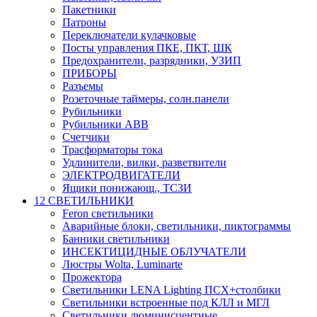
Пакетники
Патроны
Переключатели кулачковые
Посты управления ПКЕ, ПКТ, ШК
Предохранители, разрядники, УЗИП
ПРИБОРЫ
Разъемы
Розеточные таймеры, солн.панели
Рубильники
Рубильники ABB
Счетчики
Трасформаторы тока
Удлинители, вилки, разветвители
ЭЛЕКТРОДВИГАТЕЛИ
Ящики понижающ., ТСЗИ
12 СВЕТИЛЬНИКИ
Feron светильники
Аварийные блоки, светильники, пиктограммы
Банники светильники
ИНСЕКТИЦИДНЫЕ ОБЛУЧАТЕЛИ
Люстры Wolta, Luminarte
Прожектора
Светильники LENA Lighting ПСХ+столбики
Светильники встроенные под КЛЛ и МГЛ
Светильники люминисцентные