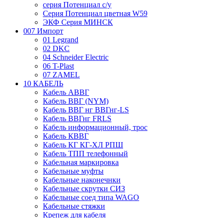
серия Потенциал с/у
Серия Потенциал цветная W59
ЭКФ Серия МИНСК
007 Импорт
01 Legrand
02 DKC
04 Schneider Electric
06 T-Plast
07 ZAMEL
10 КАБЕЛЬ
Кабель АВВГ
Кабель ВВГ (NYM)
Кабель ВВГ нг ВВГнг-LS
Кабель ВВГнг FRLS
Кабель информационный, трос
Кабель КВВГ
Кабель КГ КГ-ХЛ РПШ
Кабель ТПП телефонный
Кабельная маркировка
Кабельные муфты
Кабельные наконечнки
Кабельные скрутки СИЗ
Кабельные соед типа WAGO
Кабельные стяжки
Крепеж для кабеля