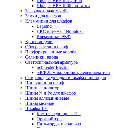
Шкафы ВРУ IP41, IP54
Шкафы ВРУ IP66 - остатки
Заглушки, зажимы din
Замки для шкафов
Клеммники для шкафов
Legrand
ДКС клеммы "Nuputuk"
Клеммники ЭКФ
Кросс-модули
Обогреватели в шкаф
Перфорированные короба
Сальники, ввода
Светосигнальная арматура
Schneider Electric
ЭКФ Лампы, кнопки, переключатели
Спираль для укладки в шкафах проводов
Шильдики на шкаф
Шинные иоляторы
Шины N и Pe для шкафов
Шины аллюминиевые
Шины медные
Шкафы 19"
Комплектующие к 19"
Органайзеры
Патч-корды и колпачки