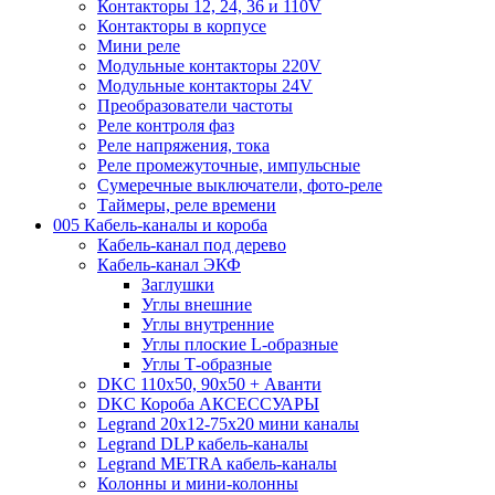
Контакторы 12, 24, 36 и 110V
Контакторы в корпусе
Мини реле
Модульные контакторы 220V
Модульные контакторы 24V
Преобразователи частоты
Реле контроля фаз
Реле напряжения, тока
Реле промежуточные, импульсные
Сумеречные выключатели, фото-реле
Таймеры, реле времени
005 Кабель-каналы и короба
Кабель-канал под дерево
Кабель-канал ЭКФ
Заглушки
Углы внешние
Углы внутренние
Углы плоские L-образные
Углы Т-образные
DKC 110х50, 90х50 + Аванти
DKC Короба АКСЕССУАРЫ
Legrand 20х12-75х20 мини каналы
Legrand DLP кабель-каналы
Legrand METRA кабель-каналы
Колонны и мини-колонны