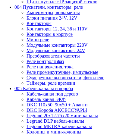
Щиты пустые с IP защитой стекло
004 Пускатели, контакторы, реле
Амперметры, вольтметры
Блоки питания 24V, 12V
Контакторы
Контакторы 12, 24, 36 и 110V
Контакторы в корпусе
Мини реле
Модульные контакторы 220V
Модульные контакторы 24V
Преобразователи частоты
Реле контроля фаз
Реле напряжения, тока
Реле промежуточные, импульсные
Сумеречные выключатели, фото-реле
Таймеры, реле времени
005 Кабель-каналы и короба
Кабель-канал под дерево
Кабель-канал ЭКФ
DKC 110х50, 90х50 + Аванти
DKC Короба АКСЕССУАРЫ
Legrand 20х12-75х20 мини каналы
Legrand DLP кабель-каналы
Legrand METRA кабель-каналы
Колонны и мини-колонны