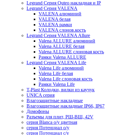
Legrand Серия Quteo накладная и IP
Legrand Серия VALENA
VALENA алюминий
VALENA белая
VALENA рамки
VALENA слонов.кость
Legrand Серия VALENA Allure
Valena ALLURE алюминий
Valena ALLURE белая
Valena ALLURE слоновая кость
Рамки Valena ALLURE
Legrand Серия VALENA Life
Valena Life алюминий
Valena Life белая
Valena Life слоновая кость
Рамки Valena Life
T-Plast Колодки, вилки из каучук
UNICA серия
Влагозащитные накладные
Влагозащитные накладные IP66, IP67
Домофоны
Разъемы для плит, РШ-ВШ, 42V
серия Blanca о/у цветная
серия Потенциал о/у
серия Потенциал с/у