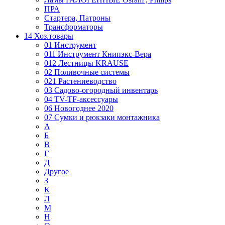
ПРА
Стартера, Патроны
Трансформаторы
14 Хоз.товары
01 Инструмент
011 Инструмент Книпэкс-Вера
012 Лестницы KRAUSE
02 Поливочные системы
021 Растениеводство
03 Садово-огородный инвентарь
04 TV-TF-аксессуары
06 Новогоднее 2020
07 Сумки и рюкзаки монтажника
А
Б
В
Г
Д
Другое
З
К
Л
М
Н