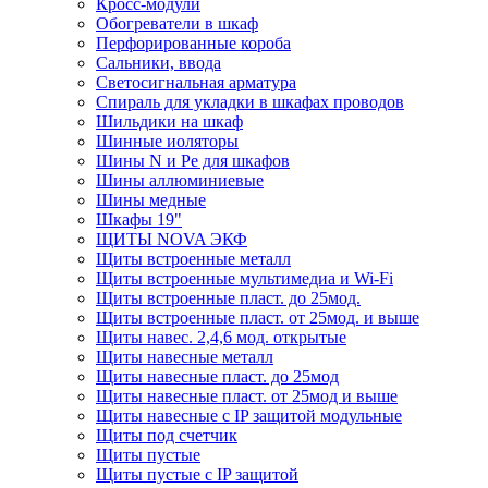
Кросс-модули
Обогреватели в шкаф
Перфорированные короба
Сальники, ввода
Светосигнальная арматура
Спираль для укладки в шкафах проводов
Шильдики на шкаф
Шинные иоляторы
Шины N и Pe для шкафов
Шины аллюминиевые
Шины медные
Шкафы 19"
ЩИТЫ NOVA ЭКФ
Щиты встроенные металл
Щиты встроенные мультимедиа и Wi-Fi
Щиты встроенные пласт. до 25мод.
Щиты встроенные пласт. от 25мод. и выше
Щиты навес. 2,4,6 мод. открытые
Щиты навесные металл
Щиты навесные пласт. до 25мод
Щиты навесные пласт. от 25мод и выше
Щиты навесные с IP защитой модульные
Щиты под счетчик
Щиты пустые
Щиты пустые с IP защитой