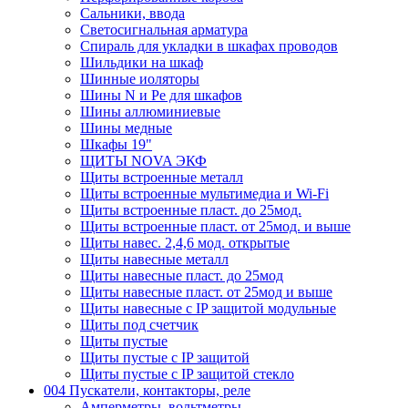
Сальники, ввода
Светосигнальная арматура
Спираль для укладки в шкафах проводов
Шильдики на шкаф
Шинные иоляторы
Шины N и Pe для шкафов
Шины аллюминиевые
Шины медные
Шкафы 19"
ЩИТЫ NOVA ЭКФ
Щиты встроенные металл
Щиты встроенные мультимедиа и Wi-Fi
Щиты встроенные пласт. до 25мод.
Щиты встроенные пласт. от 25мод. и выше
Щиты навес. 2,4,6 мод. открытые
Щиты навесные металл
Щиты навесные пласт. до 25мод
Щиты навесные пласт. от 25мод и выше
Щиты навесные с IP защитой модульные
Щиты под счетчик
Щиты пустые
Щиты пустые с IP защитой
Щиты пустые с IP защитой стекло
004 Пускатели, контакторы, реле
Амперметры, вольтметры