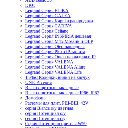
ABB Basic 55
DKC
Legrand Серия ETIKA
Legrand Серия GALEA
Legrand Серия Kaptika распродажа
Legrand Серия CARIVA
Legrand Серия Celiane
Legrand Серия INSPIRIA дешевая
Legrand Серия M45-Мозаик и DLP
Legrand Серия Oteo накладная
Legrand Серия Plexo IP-защита
Legrand Серия Quteo накладная и IP
Legrand Серия VALENA
Legrand Серия VALENA Allure
Legrand Серия VALENA Life
T-Plast Колодки, вилки из каучук
UNICA серия
Влагозащитные накладные
Влагозащитные накладные IP66, IP67
Домофоны
Разъемы для плит, РШ-ВШ, 42V
серия Blanca о/у цветная
серия Потенциал о/у
серия Потенциал с/у
Серия Потенциал цветная W59