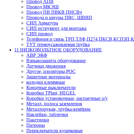
Провод АПВ
Провод МКЭШ
Провод ПВ ПВКВ ПНСВч
Провода и шнуры ПВС, ШВВП
СИП Арматура
СИП иструмент для монтажа
СИП провод
Телефония и связь ТРП,ТЛФ,П274,ПКСВ,КСПЗП
ТУТ термоусаживаемая трубка
11 НИЗКОВОЛЬТНОЕ ОБОРУДОВАНИЕ
АВР ЭКФ
Взрывозащита оборудование
Датчики движения
Другое, изоляторы,РОС
Защитные материалы
колодки клеммные
Концевые выключатели
Коробки TPlast, HEGEL
Коробки установочные, распаечные о/у
Металл, полоса заземления
Металлорукав, трубка-кембрик
Наклейки, таблички
Пакетники
Патроны
Переключатели кулачковые