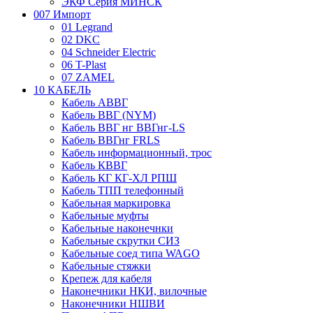
ЭКФ Серия МИНСК
007 Импорт
01 Legrand
02 DKC
04 Schneider Electric
06 T-Plast
07 ZAMEL
10 КАБЕЛЬ
Кабель АВВГ
Кабель ВВГ (NYM)
Кабель ВВГ нг ВВГнг-LS
Кабель ВВГнг FRLS
Кабель информационный, трос
Кабель КВВГ
Кабель КГ КГ-ХЛ РПШ
Кабель ТПП телефонный
Кабельная маркировка
Кабельные муфты
Кабельные наконечнки
Кабельные скрутки СИЗ
Кабельные соед типа WAGO
Кабельные стяжки
Крепеж для кабеля
Наконечники НКИ, вилочные
Наконечники НШВИ