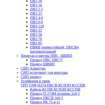
ПВ3 10
ПВ3 16
ПВ3 2,5
ПВ3 25
ПВ3 4,0
ПВ3 6,0
ПВ3 120
ПВ3 35
ПВ3 50
ПВ3 70
ПВ3 95
ПВКВ термостойкий, ПНСВч
нагревательный
Провода и шнуры ПВС, ШВВП
Провод ПВС ПВСУ
Провод ШВВП
СИП Арматура
СИП иструмент для монтажа
СИП провод
Телефония и связь
ТРП,ТЛФ,П274,ПКСВ,КСПЗП,КССПВ
Кабель КСПВ КСПЗП КССПВ
Провод П-274М полевик 2х0,5
Провод ПКСВ 3х0,5
Провод РК 75-4-11