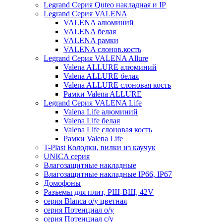
Legrand Серия Quteo накладная и IP
Legrand Серия VALENA
VALENA алюминий
VALENA белая
VALENA рамки
VALENA слонов.кость
Legrand Серия VALENA Allure
Valena ALLURE алюминий
Valena ALLURE белая
Valena ALLURE слоновая кость
Рамки Valena ALLURE
Legrand Серия VALENA Life
Valena Life алюминий
Valena Life белая
Valena Life слоновая кость
Рамки Valena Life
T-Plast Колодки, вилки из каучук
UNICA серия
Влагозащитные накладные
Влагозащитные накладные IP66, IP67
Домофоны
Разъемы для плит, РШ-ВШ, 42V
серия Blanca о/у цветная
серия Потенциал о/у
серия Потенциал с/у