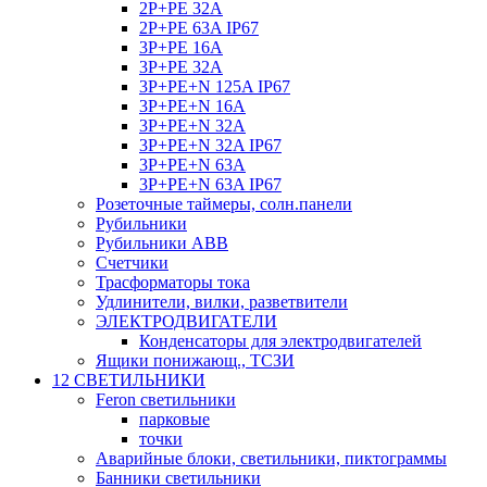
2P+PE 32A
2P+PE 63A IP67
3P+PE 16A
3P+PE 32A
3P+PE+N 125A IP67
3P+PE+N 16A
3P+PE+N 32A
3P+PE+N 32A IP67
3P+PE+N 63A
3P+PE+N 63A IP67
Розеточные таймеры, солн.панели
Рубильники
Рубильники ABB
Счетчики
Трасформаторы тока
Удлинители, вилки, разветвители
ЭЛЕКТРОДВИГАТЕЛИ
Конденсаторы для электродвигателей
Ящики понижающ., ТСЗИ
12 СВЕТИЛЬНИКИ
Feron светильники
парковые
точки
Аварийные блоки, светильники, пиктограммы
Банники светильники