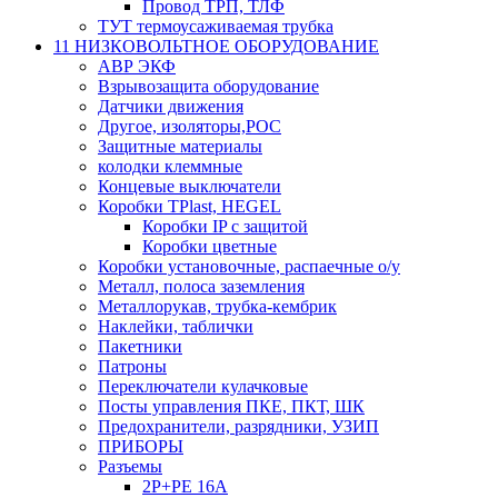
Провод ТРП, ТЛФ
ТУТ термоусаживаемая трубка
11 НИЗКОВОЛЬТНОЕ ОБОРУДОВАНИЕ
АВР ЭКФ
Взрывозащита оборудование
Датчики движения
Другое, изоляторы,РОС
Защитные материалы
колодки клеммные
Концевые выключатели
Коробки TPlast, HEGEL
Коробки IP с защитой
Коробки цветные
Коробки установочные, распаечные о/у
Металл, полоса заземления
Металлорукав, трубка-кембрик
Наклейки, таблички
Пакетники
Патроны
Переключатели кулачковые
Посты управления ПКЕ, ПКТ, ШК
Предохранители, разрядники, УЗИП
ПРИБОРЫ
Разъемы
2P+PE 16A