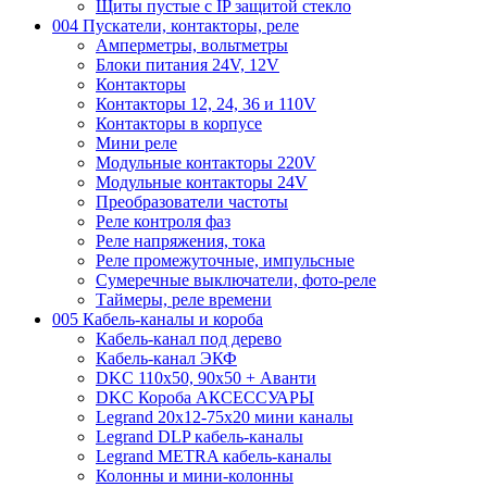
Щиты пустые с IP защитой стекло
004 Пускатели, контакторы, реле
Амперметры, вольтметры
Блоки питания 24V, 12V
Контакторы
Контакторы 12, 24, 36 и 110V
Контакторы в корпусе
Мини реле
Модульные контакторы 220V
Модульные контакторы 24V
Преобразователи частоты
Реле контроля фаз
Реле напряжения, тока
Реле промежуточные, импульсные
Сумеречные выключатели, фото-реле
Таймеры, реле времени
005 Кабель-каналы и короба
Кабель-канал под дерево
Кабель-канал ЭКФ
DKC 110х50, 90х50 + Аванти
DKC Короба АКСЕССУАРЫ
Legrand 20х12-75х20 мини каналы
Legrand DLP кабель-каналы
Legrand METRA кабель-каналы
Колонны и мини-колонны