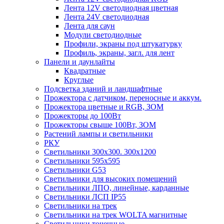
Лента 12V светодиодная цветная
Лента 24V светодиодная
Лента для саун
Модули светодиодные
Профили, экраны под штукатурку
Профиль, экраны, загл. для лент
Панели и даунлайты
Квадратные
Круглые
Подсветка зданий и ландшафтные
Прожектора с датчиком, переносные и аккум.
Прожектора цветные и RGB, ЗОМ
Прожекторы до 100Вт
Прожекторы свыше 100Вт, ЗОМ
Растений лампы и светильники
РКУ
Светильники 300х300. 300х1200
Светильники 595х595
Светильники G53
Светильники для высоких помещений
Светильники ЛПО, линейные, карданные
Светильники ЛСП IP55
Светильники на трек
Светильники на трек WOLTA магнитные
Светильники точечные