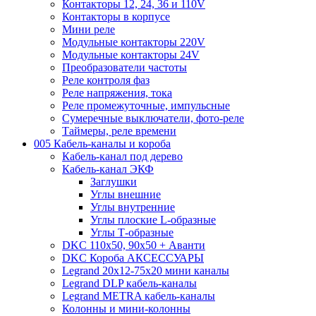
Контакторы 12, 24, 36 и 110V
Контакторы в корпусе
Мини реле
Модульные контакторы 220V
Модульные контакторы 24V
Преобразователи частоты
Реле контроля фаз
Реле напряжения, тока
Реле промежуточные, импульсные
Сумеречные выключатели, фото-реле
Таймеры, реле времени
005 Кабель-каналы и короба
Кабель-канал под дерево
Кабель-канал ЭКФ
Заглушки
Углы внешние
Углы внутренние
Углы плоские L-образные
Углы Т-образные
DKC 110х50, 90х50 + Аванти
DKC Короба АКСЕССУАРЫ
Legrand 20х12-75х20 мини каналы
Legrand DLP кабель-каналы
Legrand METRA кабель-каналы
Колонны и мини-колонны