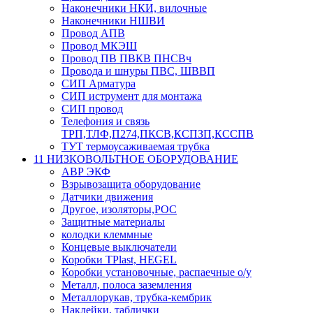
Наконечники НКИ, вилочные
Наконечники НШВИ
Провод АПВ
Провод МКЭШ
Провод ПВ ПВКВ ПНСВч
Провода и шнуры ПВС, ШВВП
СИП Арматура
СИП иструмент для монтажа
СИП провод
Телефония и связь
ТРП,ТЛФ,П274,ПКСВ,КСПЗП,КССПВ
ТУТ термоусаживаемая трубка
11 НИЗКОВОЛЬТНОЕ ОБОРУДОВАНИЕ
АВР ЭКФ
Взрывозащита оборудование
Датчики движения
Другое, изоляторы,РОС
Защитные материалы
колодки клеммные
Концевые выключатели
Коробки TPlast, HEGEL
Коробки установочные, распаечные о/у
Металл, полоса заземления
Металлорукав, трубка-кембрик
Наклейки, таблички