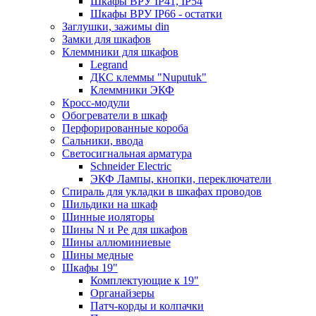
Шкафы ВРУ IP41, IP54
Шкафы ВРУ IP66 - остатки
Заглушки, зажимы din
Замки для шкафов
Клеммники для шкафов
Legrand
ДКС клеммы "Nuputuk"
Клеммники ЭКФ
Кросс-модули
Обогреватели в шкаф
Перфорированные короба
Сальники, ввода
Светосигнальная арматура
Schneider Electric
ЭКФ Лампы, кнопки, переключатели
Спираль для укладки в шкафах проводов
Шильдики на шкаф
Шинные иоляторы
Шины N и Pe для шкафов
Шины аллюминиевые
Шины медные
Шкафы 19"
Комплектующие к 19"
Органайзеры
Патч-корды и колпачки