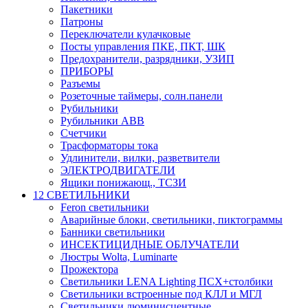
Пакетники
Патроны
Переключатели кулачковые
Посты управления ПКЕ, ПКТ, ШК
Предохранители, разрядники, УЗИП
ПРИБОРЫ
Разъемы
Розеточные таймеры, солн.панели
Рубильники
Рубильники ABB
Счетчики
Трасформаторы тока
Удлинители, вилки, разветвители
ЭЛЕКТРОДВИГАТЕЛИ
Ящики понижающ., ТСЗИ
12 СВЕТИЛЬНИКИ
Feron светильники
Аварийные блоки, светильники, пиктограммы
Банники светильники
ИНСЕКТИЦИДНЫЕ ОБЛУЧАТЕЛИ
Люстры Wolta, Luminarte
Прожектора
Светильники LENA Lighting ПСХ+столбики
Светильники встроенные под КЛЛ и МГЛ
Светильники люминисцентные