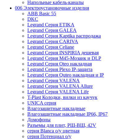
Напольные кабель-каналы
006 Электроустановочные изделия
ABB Basic 55
DKC
Legrand Серия ETIKA
Legrand Серия GALEA
Legrand Серия Kaptika распродажа
Legrand Серия CARIVA
Legrand Серия Celiane
Legrand Серия INSPIRIA дешевая
Legrand Серия M45-Мозаик и DLP
Legrand Серия Oteo накладная
Legrand Серия Plexo IP-защита
Legrand Серия Quteo накладная и IP
Legrand Серия VALENA
Legrand Серия VALENA Allure
Legrand Серия VALENA Life
T-Plast Колодки, вилки из каучук
UNICA серия
Влагозащитные накладные
Влагозащитные накладные IP66, IP67
Домофоны
Разъемы для плит, РШ-ВШ, 42V
серия Blanca о/у цветная
серия Потенциал о/у