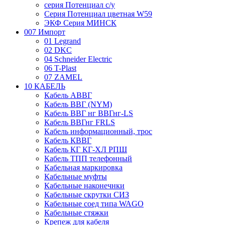
серия Потенциал с/у
Серия Потенциал цветная W59
ЭКФ Серия МИНСК
007 Импорт
01 Legrand
02 DKC
04 Schneider Electric
06 T-Plast
07 ZAMEL
10 КАБЕЛЬ
Кабель АВВГ
Кабель ВВГ (NYM)
Кабель ВВГ нг ВВГнг-LS
Кабель ВВГнг FRLS
Кабель информационный, трос
Кабель КВВГ
Кабель КГ КГ-ХЛ РПШ
Кабель ТПП телефонный
Кабельная маркировка
Кабельные муфты
Кабельные наконечнки
Кабельные скрутки СИЗ
Кабельные соед типа WAGO
Кабельные стяжки
Крепеж для кабеля