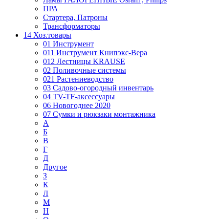
ПРА
Стартера, Патроны
Трансформаторы
14 Хоз.товары
01 Инструмент
011 Инструмент Книпэкс-Вера
012 Лестницы KRAUSE
02 Поливочные системы
021 Растениеводство
03 Садово-огородный инвентарь
04 TV-TF-аксессуары
06 Новогоднее 2020
07 Сумки и рюкзаки монтажника
А
Б
В
Г
Д
Другое
З
К
Л
М
Н