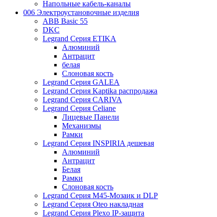
Напольные кабель-каналы
006 Электроустановочные изделия
ABB Basic 55
DKC
Legrand Серия ETIKA
Алюминий
Антрацит
белая
Слоновая кость
Legrand Серия GALEA
Legrand Серия Kaptika распродажа
Legrand Серия CARIVA
Legrand Серия Celiane
Лицевые Панели
Механизмы
Рамки
Legrand Серия INSPIRIA дешевая
Алюминий
Антрацит
Белая
Рамки
Слоновая кость
Legrand Серия M45-Мозаик и DLP
Legrand Серия Oteo накладная
Legrand Серия Plexo IP-защита