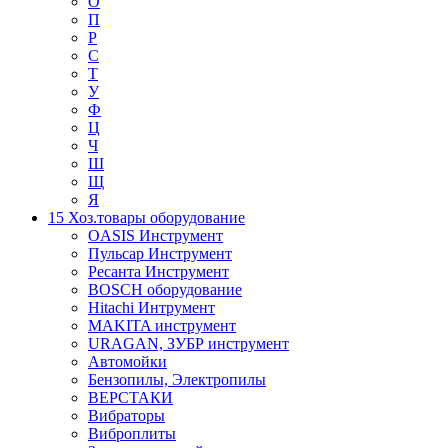
О
П
Р
С
Т
У
Ф
Ц
Ч
Ш
Щ
Я
15 Хоз.товары оборудование
OASIS Инструмент
Пульсар Инструмент
Ресанта Инструмент
BOSCH оборудование
Hitachi Интрумент
MAKITA инструмент
URAGAN, ЗУБР инструмент
Автомойки
Бензопилы, Электропилы
ВЕРСТАКИ
Вибраторы
Виброплиты