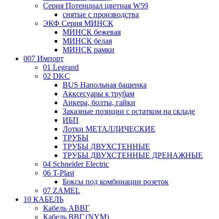
Серия Потенциал цветная W59
снятые с производства
ЭКФ Серия МИНСК
МИНСК бежевая
МИНСК белая
МИНСК рамки
007 Импорт
01 Legrand
02 DKC
BUS Напольная башенка
Акксесуары к трубам
Анкера, болты, гайки
Заказные позиции с остатком на складе
ИБП
Лотки МЕТАЛЛИЧЕСКИЕ
ТРУБЫ
ТРУБЫ ДВУХСТЕННЫЕ
ТРУБЫ ДВУХСТЕННЫЕ ДРЕНАЖНЫЕ
04 Schneider Electric
06 T-Plast
Боксы под комбинации розеток
07 ZAMEL
10 КАБЕЛЬ
Кабель АВВГ
Кабель ВВГ (NYM)