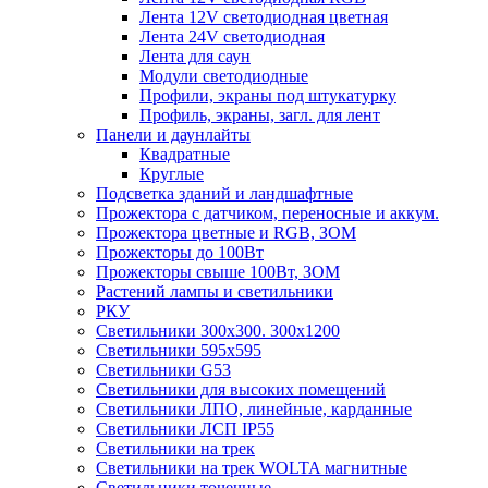
Лента 12V светодиодная цветная
Лента 24V светодиодная
Лента для саун
Модули светодиодные
Профили, экраны под штукатурку
Профиль, экраны, загл. для лент
Панели и даунлайты
Квадратные
Круглые
Подсветка зданий и ландшафтные
Прожектора с датчиком, переносные и аккум.
Прожектора цветные и RGB, ЗОМ
Прожекторы до 100Вт
Прожекторы свыше 100Вт, ЗОМ
Растений лампы и светильники
РКУ
Светильники 300х300. 300х1200
Светильники 595х595
Светильники G53
Светильники для высоких помещений
Светильники ЛПО, линейные, карданные
Светильники ЛСП IP55
Светильники на трек
Светильники на трек WOLTA магнитные
Светильники точечные