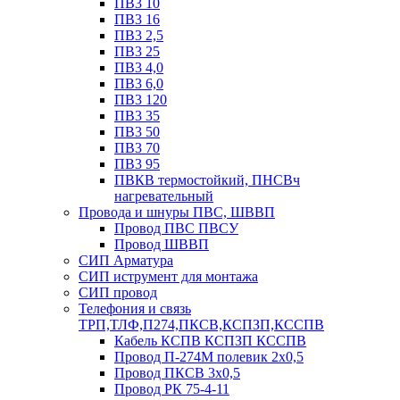
ПВ3 10
ПВ3 16
ПВ3 2,5
ПВ3 25
ПВ3 4,0
ПВ3 6,0
ПВ3 120
ПВ3 35
ПВ3 50
ПВ3 70
ПВ3 95
ПВКВ термостойкий, ПНСВч
нагревательный
Провода и шнуры ПВС, ШВВП
Провод ПВС ПВСУ
Провод ШВВП
СИП Арматура
СИП иструмент для монтажа
СИП провод
Телефония и связь
ТРП,ТЛФ,П274,ПКСВ,КСПЗП,КССПВ
Кабель КСПВ КСПЗП КССПВ
Провод П-274М полевик 2х0,5
Провод ПКСВ 3х0,5
Провод РК 75-4-11