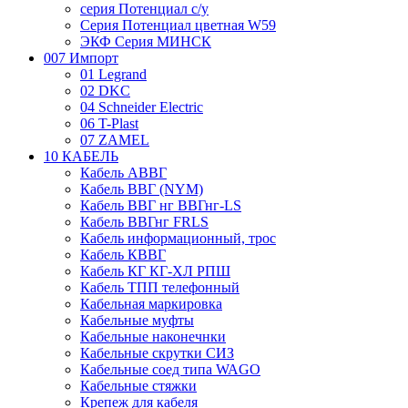
серия Потенциал с/у
Серия Потенциал цветная W59
ЭКФ Серия МИНСК
007 Импорт
01 Legrand
02 DKC
04 Schneider Electric
06 T-Plast
07 ZAMEL
10 КАБЕЛЬ
Кабель АВВГ
Кабель ВВГ (NYM)
Кабель ВВГ нг ВВГнг-LS
Кабель ВВГнг FRLS
Кабель информационный, трос
Кабель КВВГ
Кабель КГ КГ-ХЛ РПШ
Кабель ТПП телефонный
Кабельная маркировка
Кабельные муфты
Кабельные наконечнки
Кабельные скрутки СИЗ
Кабельные соед типа WAGO
Кабельные стяжки
Крепеж для кабеля