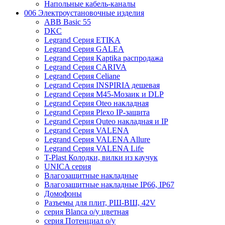
Напольные кабель-каналы
006 Электроустановочные изделия
ABB Basic 55
DKC
Legrand Серия ETIKA
Legrand Серия GALEA
Legrand Серия Kaptika распродажа
Legrand Серия CARIVA
Legrand Серия Celiane
Legrand Серия INSPIRIA дешевая
Legrand Серия M45-Мозаик и DLP
Legrand Серия Oteo накладная
Legrand Серия Plexo IP-защита
Legrand Серия Quteo накладная и IP
Legrand Серия VALENA
Legrand Серия VALENA Allure
Legrand Серия VALENA Life
T-Plast Колодки, вилки из каучук
UNICA серия
Влагозащитные накладные
Влагозащитные накладные IP66, IP67
Домофоны
Разъемы для плит, РШ-ВШ, 42V
серия Blanca о/у цветная
серия Потенциал о/у