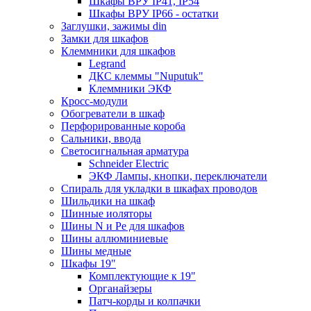
Шкафы ВРУ IP41, IP54
Шкафы ВРУ IP66 - остатки
Заглушки, зажимы din
Замки для шкафов
Клеммники для шкафов
Legrand
ДКС клеммы "Nuputuk"
Клеммники ЭКФ
Кросс-модули
Обогреватели в шкаф
Перфорированные короба
Сальники, ввода
Светосигнальная арматура
Schneider Electric
ЭКФ Лампы, кнопки, переключатели
Спираль для укладки в шкафах проводов
Шильдики на шкаф
Шинные иоляторы
Шины N и Pe для шкафов
Шины аллюминиевые
Шины медные
Шкафы 19"
Комплектующие к 19"
Органайзеры
Патч-корды и колпачки