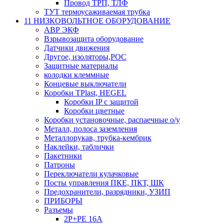
Провод ТРП, ТЛФ
ТУТ термоусаживаемая трубка
11 НИЗКОВОЛЬТНОЕ ОБОРУДОВАНИЕ
АВР ЭКФ
Взрывозащита оборудование
Датчики движения
Другое, изоляторы,РОС
Защитные материалы
колодки клеммные
Концевые выключатели
Коробки TPlast, HEGEL
Коробки IP с защитой
Коробки цветные
Коробки установочные, распаечные о/у
Металл, полоса заземления
Металлорукав, трубка-кембрик
Наклейки, таблички
Пакетники
Патроны
Переключатели кулачковые
Посты управления ПКЕ, ПКТ, ШК
Предохранители, разрядники, УЗИП
ПРИБОРЫ
Разъемы
2P+PE 16A