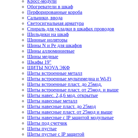
Кросс-модули
Обогреватели в шкаф
Перфорированные короба
Сальники, ввода
Светосигнальная арматура
Спираль для укладки в шкафах проводов
Шильдики на шкаф
Шинные иоляторы
Шины N и Pe для шкафов
Шины аллюминиевые
Шины медные
Шкафы 19"
ЩИТЫ NOVA ЭКФ
Щиты встроенные металл
Щиты встроенные мультимедиа и Wi-Fi
Щиты встроенные пласт. до 25мод.
Щиты встроенные пласт. от 25мод. и выше
Щиты навес. 2,4,6 мод. открытые
Щиты навесные металл
Щиты навесные пласт. до 25мод
Щиты навесные пласт. от 25мод и выше
Щиты навесные с IP защитой модульные
Щиты под счетчик
Щиты пустые
Щиты пустые с IP защитой