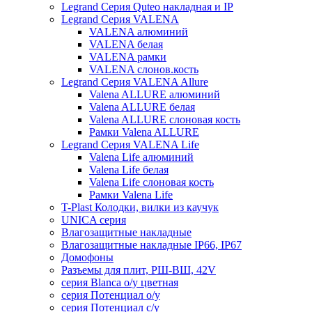
Legrand Серия Quteo накладная и IP
Legrand Серия VALENA
VALENA алюминий
VALENA белая
VALENA рамки
VALENA слонов.кость
Legrand Серия VALENA Allure
Valena ALLURE алюминий
Valena ALLURE белая
Valena ALLURE слоновая кость
Рамки Valena ALLURE
Legrand Серия VALENA Life
Valena Life алюминий
Valena Life белая
Valena Life слоновая кость
Рамки Valena Life
T-Plast Колодки, вилки из каучук
UNICA серия
Влагозащитные накладные
Влагозащитные накладные IP66, IP67
Домофоны
Разъемы для плит, РШ-ВШ, 42V
серия Blanca о/у цветная
серия Потенциал о/у
серия Потенциал с/у