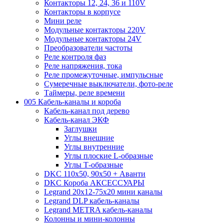
Контакторы 12, 24, 36 и 110V
Контакторы в корпусе
Мини реле
Модульные контакторы 220V
Модульные контакторы 24V
Преобразователи частоты
Реле контроля фаз
Реле напряжения, тока
Реле промежуточные, импульсные
Сумеречные выключатели, фото-реле
Таймеры, реле времени
005 Кабель-каналы и короба
Кабель-канал под дерево
Кабель-канал ЭКФ
Заглушки
Углы внешние
Углы внутренние
Углы плоские L-образные
Углы Т-образные
DKC 110х50, 90х50 + Аванти
DKC Короба АКСЕССУАРЫ
Legrand 20х12-75х20 мини каналы
Legrand DLP кабель-каналы
Legrand METRA кабель-каналы
Колонны и мини-колонны