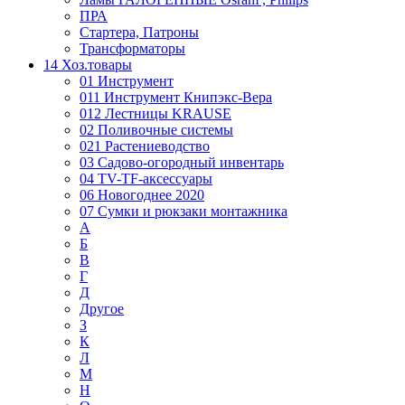
ПРА
Стартера, Патроны
Трансформаторы
14 Хоз.товары
01 Инструмент
011 Инструмент Книпэкс-Вера
012 Лестницы KRAUSE
02 Поливочные системы
021 Растениеводство
03 Садово-огородный инвентарь
04 TV-TF-аксессуары
06 Новогоднее 2020
07 Сумки и рюкзаки монтажника
А
Б
В
Г
Д
Другое
З
К
Л
М
Н