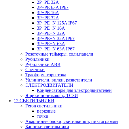
2P+PE 32A
2P+PE 63A IP67
3P+PE 16A
3P+PE 32A
3P+PE+N 125A IP67
3P+PE+N 16A
3P+PE+N 32A
3P+PE+N 32A IP67
3P+PE+N 63A
3P+PE+N 63A IP67
Розеточные таймеры, солн.панели
Рубильники
Рубильники ABB
Счетчики
Трасформаторы тока
Удлинители, вилки, разветвители
ЭЛЕКТРОДВИГАТЕЛИ
Конденсаторы для электродвигателей
Ящики понижающ., ТСЗИ
12 СВЕТИЛЬНИКИ
Feron светильники
парковые
точки
Аварийные блоки, светильники, пиктограммы
Банники светильники