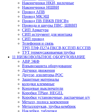
Наконечники НКИ, вилочные
Наконечники НШВИ
Провод АПВ
Провод МКЭШ
Провод ПВ ПВКВ ПНСВч
Провода и шнуры ПВС, ШВВП
СИП Арматура
СИП иструмент для монтажа
СИП провод
Телефония и связь
ТРП,ТЛФ,П274,ПКСВ,КСПЗП,КССПВ
ТУТ термоусаживаемая трубка
11 НИЗКОВОЛЬТНОЕ ОБОРУДОВАНИЕ
АВР ЭКФ
Взрывозащита оборудование
Датчики движения
Другое, изоляторы,РОС
Защитные материалы
колодки клеммные
Концевые выключатели
Коробки TPlast, HEGEL
Коробки установочные, распаечные о/у
Металл, полоса заземления
Металлорукав, трубка-кембрик
Наклейки, таблички