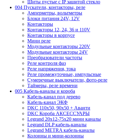
Щиты пустые с IP защитой стекло
004 Пускатели, контакторы, реле
Амперметры, вольтметры
Блоки питания 24V, 12V
Контакторы
Контакторы 12, 24, 36 и 110V
Контакторы в корпусе
Мини реле
Модульные контакторы 220V
Модульные контакторы 24V
Преобразователи частоты
Реле контроля фаз
Реле напряжения, тока
Реле промежуточные, импульсные
Сумеречные выключатели, фото-реле
Таймеры, реле времени
005 Кабель-каналы и короба
Кабель-канал под дерево
Кабель-канал ЭКФ
DKC 110х50, 90х50 + Аванти
DKC Короба АКСЕССУАРЫ
Legrand 20х12-75х20 мини каналы
Legrand DLP кабель-каналы
Legrand METRA кабель-каналы
Колонны и мини-колонны