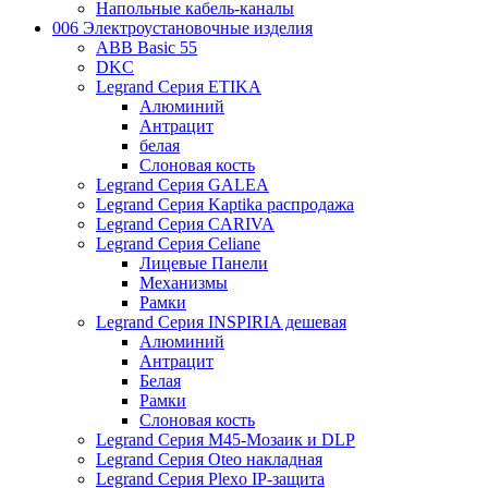
Напольные кабель-каналы
006 Электроустановочные изделия
ABB Basic 55
DKC
Legrand Серия ETIKA
Алюминий
Антрацит
белая
Слоновая кость
Legrand Серия GALEA
Legrand Серия Kaptika распродажа
Legrand Серия CARIVA
Legrand Серия Celiane
Лицевые Панели
Механизмы
Рамки
Legrand Серия INSPIRIA дешевая
Алюминий
Антрацит
Белая
Рамки
Слоновая кость
Legrand Серия M45-Мозаик и DLP
Legrand Серия Oteo накладная
Legrand Серия Plexo IP-защита