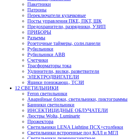
Пакетники
Патроны
Переключатели кулачковые
Посты управления ПКЕ, ПКТ, ШК
Предохранители, разрядники, УЗИП
ПРИБОРЫ
Разъемы
Розеточные таймеры, солн.панели
Рубильники
Рубильники ABB
Счетчики
Трасформаторы тока
Удлинители, вилки, разветвители
ЭЛЕКТРОДВИГАТЕЛИ
Ящики понижающ., ТСЗИ
12 СВЕТИЛЬНИКИ
Feron светильники
Аварийные блоки, светильники, пиктограммы
Банники светильники
ИНСЕКТИЦИДНЫЕ ОБЛУЧАТЕЛИ
Люстры Wolta, Luminarte
Прожектора
Светильники LENA Lighting ПСХ+столбики
Светильники встроенные под КЛЛ и МГЛ
Светильники люминисцентные