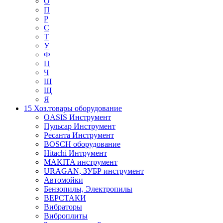
О
П
Р
С
Т
У
Ф
Ц
Ч
Ш
Щ
Я
15 Хоз.товары оборудование
OASIS Инструмент
Пульсар Инструмент
Ресанта Инструмент
BOSCH оборудование
Hitachi Интрумент
MAKITA инструмент
URAGAN, ЗУБР инструмент
Автомойки
Бензопилы, Электропилы
ВЕРСТАКИ
Вибраторы
Виброплиты