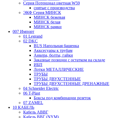
Серия Потенциал цветная W59
снятые с производства
ЭКФ Серия МИНСК
МИНСК бежевая
МИНСК белая
МИНСК рамки
007 Импорт
01 Legrand
02 DKC
BUS Напольная башенка
Акксесуары к трубам
Анкера, болты, гайки
Заказные позиции с остатком на складе
ИБП
Лотки МЕТАЛЛИЧЕСКИЕ
ТРУБЫ
ТРУБЫ ДВУХСТЕННЫЕ
ТРУБЫ ДВУХСТЕННЫЕ ДРЕНАЖНЫЕ
04 Schneider Electric
06 T-Plast
Боксы под комбинации розеток
07 ZAMEL
10 КАБЕЛЬ
Кабель АВВГ
Кабель ВВГ (NYM)