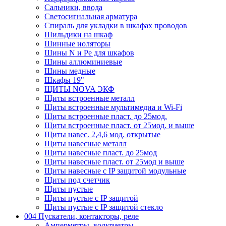
Сальники, ввода
Светосигнальная арматура
Спираль для укладки в шкафах проводов
Шильдики на шкаф
Шинные иоляторы
Шины N и Pe для шкафов
Шины аллюминиевые
Шины медные
Шкафы 19"
ЩИТЫ NOVA ЭКФ
Щиты встроенные металл
Щиты встроенные мультимедиа и Wi-Fi
Щиты встроенные пласт. до 25мод.
Щиты встроенные пласт. от 25мод. и выше
Щиты навес. 2,4,6 мод. открытые
Щиты навесные металл
Щиты навесные пласт. до 25мод
Щиты навесные пласт. от 25мод и выше
Щиты навесные с IP защитой модульные
Щиты под счетчик
Щиты пустые
Щиты пустые с IP защитой
Щиты пустые с IP защитой стекло
004 Пускатели, контакторы, реле
Амперметры, вольтметры