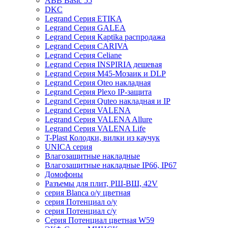
ABB Basic 55
DKC
Legrand Серия ETIKA
Legrand Серия GALEA
Legrand Серия Kaptika распродажа
Legrand Серия CARIVA
Legrand Серия Celiane
Legrand Серия INSPIRIA дешевая
Legrand Серия M45-Мозаик и DLP
Legrand Серия Oteo накладная
Legrand Серия Plexo IP-защита
Legrand Серия Quteo накладная и IP
Legrand Серия VALENA
Legrand Серия VALENA Allure
Legrand Серия VALENA Life
T-Plast Колодки, вилки из каучук
UNICA серия
Влагозащитные накладные
Влагозащитные накладные IP66, IP67
Домофоны
Разъемы для плит, РШ-ВШ, 42V
серия Blanca о/у цветная
серия Потенциал о/у
серия Потенциал с/у
Серия Потенциал цветная W59