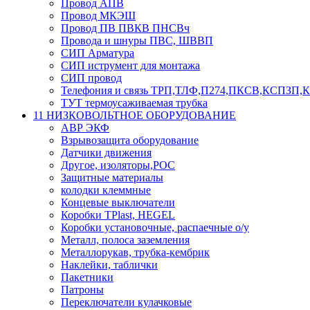
Провод АПВ
Провод МКЭШ
Провод ПВ ПВКВ ПНСВч
Провода и шнуры ПВС, ШВВП
СИП Арматура
СИП иструмент для монтажа
СИП провод
Телефония и связь ТРП,ТЛФ,П274,ПКСВ,КСПЗП
ТУТ термоусаживаемая трубка
11 НИЗКОВОЛЬТНОЕ ОБОРУДОВАНИЕ
АВР ЭКФ
Взрывозащита оборудование
Датчики движения
Другое, изоляторы,РОС
Защитные материалы
колодки клеммные
Концевые выключатели
Коробки TPlast, HEGEL
Коробки установочные, распаечные о/у
Металл, полоса заземления
Металлорукав, трубка-кембрик
Наклейки, таблички
Пакетники
Патроны
Переключатели кулачковые