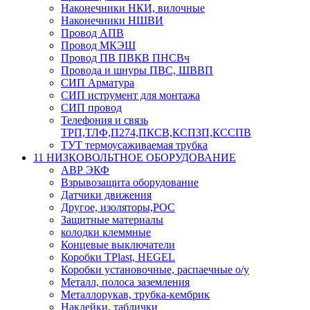
Наконечники НКИ, вилочные
Наконечники НШВИ
Провод АПВ
Провод МКЭШ
Провод ПВ ПВКВ ПНСВч
Провода и шнуры ПВС, ШВВП
СИП Арматура
СИП иструмент для монтажа
СИП провод
Телефония и связь
ТРП,ТЛФ,П274,ПКСВ,КСПЗП,КССПВ
ТУТ термоусаживаемая трубка
11 НИЗКОВОЛЬТНОЕ ОБОРУДОВАНИЕ
АВР ЭКФ
Взрывозащита оборудование
Датчики движения
Другое, изоляторы,РОС
Защитные материалы
колодки клеммные
Концевые выключатели
Коробки TPlast, HEGEL
Коробки установочные, распаечные о/у
Металл, полоса заземления
Металлорукав, трубка-кембрик
Наклейки, таблички