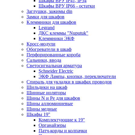
Шкафы ВРУ IP41, IP54
Шкафы ВРУ IP66 - остатки
Заглушки, зажимы din
Замки для шкафов
Клеммники для шкафов
Legrand
ДКС клеммы "Nuputuk"
Клеммники ЭКФ
Кросс-модули
Обогреватели в шкаф
Перфорированные короба
Сальники, ввода
Светосигнальная арматура
Schneider Electric
ЭКФ Лампы, кнопки, переключатели
Спираль для укладки в шкафах проводов
Шильдики на шкаф
Шинные иоляторы
Шины N и Pe для шкафов
Шины аллюминиевые
Шины медные
Шкафы 19"
Комплектующие к 19"
Органайзеры
Патч-корды и колпачки