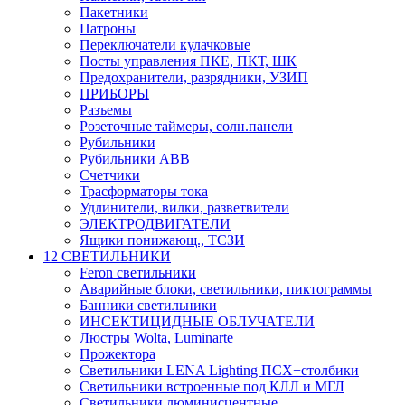
Пакетники
Патроны
Переключатели кулачковые
Посты управления ПКЕ, ПКТ, ШК
Предохранители, разрядники, УЗИП
ПРИБОРЫ
Разъемы
Розеточные таймеры, солн.панели
Рубильники
Рубильники ABB
Счетчики
Трасформаторы тока
Удлинители, вилки, разветвители
ЭЛЕКТРОДВИГАТЕЛИ
Ящики понижающ., ТСЗИ
12 СВЕТИЛЬНИКИ
Feron светильники
Аварийные блоки, светильники, пиктограммы
Банники светильники
ИНСЕКТИЦИДНЫЕ ОБЛУЧАТЕЛИ
Люстры Wolta, Luminarte
Прожектора
Светильники LENA Lighting ПСХ+столбики
Светильники встроенные под КЛЛ и МГЛ
Светильники люминисцентные