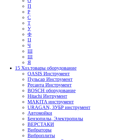
О
П
Р
С
Т
У
Ф
Ц
Ч
Ш
Щ
Я
15 Хоз.товары оборудование
OASIS Инструмент
Пульсар Инструмент
Ресанта Инструмент
BOSCH оборудование
Hitachi Интрумент
MAKITA инструмент
URAGAN, ЗУБР инструмент
Автомойки
Бензопилы, Электропилы
ВЕРСТАКИ
Вибраторы
Виброплиты