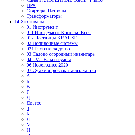
ПРА
Стартера, Патроны
Трансформаторы
14 Хоз.товары
01 Инструмент
011 Инструмент Книпэкс-Вера
012 Лестницы KRAUSE
02 Поливочные системы
021 Растениеводство
03 Садово-огородный инвентарь
04 TV-TF-аксессуары
06 Новогоднее 2020
07 Сумки и рюкзаки монтажника
А
Б
В
Г
Д
Другое
З
К
Л
М
Н