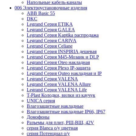
Напольные кабель-каналы
006 Электроустановочные изделия
ABB Basic 55
DKC
Legrand Серия ETIKA
Legrand Серия GALEA
Legrand Серия Kaptika распродажа
Legrand Серия CARIVA
Legrand Серия Celiane
Legrand Серия INSPIRIA дешевая
Legrand Серия M45-Мозаик и DLP
Legrand Серия Oteo накладная
Legrand Серия Plexo IP-защита
Legrand Серия Quteo накладная и IP
Legrand Серия VALENA
Legrand Серия VALENA Allure
Legrand Серия VALENA Life
T-Plast Колодки, вилки из каучук
UNICA серия
Влагозащитные накладные
Влагозащитные накладные IP66, IP67
Домофоны
Разъемы для плит, РШ-ВШ, 42V
серия Blanca о/у цветная
серия Потенциал о/у