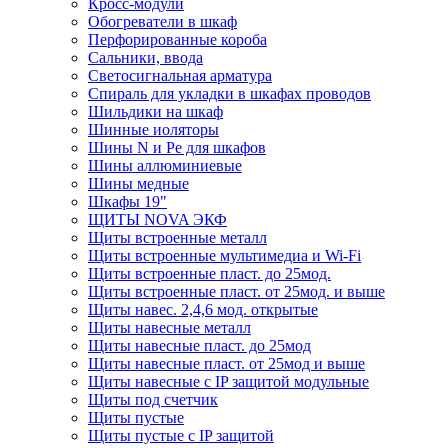
Кросс-модули
Обогреватели в шкаф
Перфорированные короба
Сальники, ввода
Светосигнальная арматура
Спираль для укладки в шкафах проводов
Шильдики на шкаф
Шинные иоляторы
Шины N и Pe для шкафов
Шины аллюминиевые
Шины медные
Шкафы 19"
ЩИТЫ NOVA ЭКФ
Щиты встроенные металл
Щиты встроенные мультимедиа и Wi-Fi
Щиты встроенные пласт. до 25мод.
Щиты встроенные пласт. от 25мод. и выше
Щиты навес. 2,4,6 мод. открытые
Щиты навесные металл
Щиты навесные пласт. до 25мод
Щиты навесные пласт. от 25мод и выше
Щиты навесные с IP защитой модульные
Щиты под счетчик
Щиты пустые
Щиты пустые с IP защитой