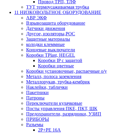
Провод ТРП, ТЛФ
ТУТ термоусаживаемая трубка
11 НИЗКОВОЛЬТНОЕ ОБОРУДОВАНИЕ
АВР ЭКФ
Взрывозащита оборудование
Датчики движения
Другое, изоляторы,РОС
Защитные материалы
колодки клеммные
Концевые выключатели
Коробки TPlast, HEGEL
Коробки IP с защитой
Коробки цветные
Коробки установочные, распаечные о/у
Металл, полоса заземления
Металлорукав, трубка-кембрик
Наклейки, таблички
Пакетники
Патроны
Переключатели кулачковые
Посты управления ПКЕ, ПКТ, ШК
Предохранители, разрядники, УЗИП
ПРИБОРЫ
Разъемы
2P+PE 16A