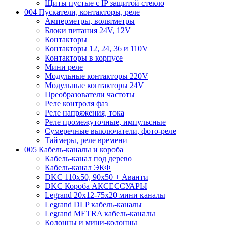
Щиты пустые с IP защитой стекло
004 Пускатели, контакторы, реле
Амперметры, вольтметры
Блоки питания 24V, 12V
Контакторы
Контакторы 12, 24, 36 и 110V
Контакторы в корпусе
Мини реле
Модульные контакторы 220V
Модульные контакторы 24V
Преобразователи частоты
Реле контроля фаз
Реле напряжения, тока
Реле промежуточные, импульсные
Сумеречные выключатели, фото-реле
Таймеры, реле времени
005 Кабель-каналы и короба
Кабель-канал под дерево
Кабель-канал ЭКФ
DKC 110х50, 90х50 + Аванти
DKC Короба АКСЕССУАРЫ
Legrand 20х12-75х20 мини каналы
Legrand DLP кабель-каналы
Legrand METRA кабель-каналы
Колонны и мини-колонны