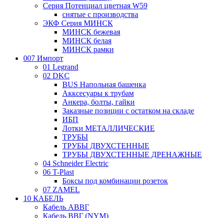
Серия Потенциал цветная W59
снятые с производства
ЭКФ Серия МИНСК
МИНСК бежевая
МИНСК белая
МИНСК рамки
007 Импорт
01 Legrand
02 DKC
BUS Напольная башенка
Акксесуары к трубам
Анкера, болты, гайки
Заказные позиции с остатком на складе
ИБП
Лотки МЕТАЛЛИЧЕСКИЕ
ТРУБЫ
ТРУБЫ ДВУХСТЕННЫЕ
ТРУБЫ ДВУХСТЕННЫЕ ДРЕНАЖНЫЕ
04 Schneider Electric
06 T-Plast
Боксы под комбинации розеток
07 ZAMEL
10 КАБЕЛЬ
Кабель АВВГ
Кабель ВВГ (NYM)