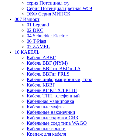
серия Потенциал с/у
Серия Потенциал цветная W59
ЭКФ Серия МИНСК
007 Импорт
01 Legrand
02 DKC
04 Schneider Electric
06 T-Plast
07 ZAMEL
10 КАБЕЛЬ
Кабель АВВГ
Кабель ВВГ (NYM)
Кабель ВВГ нг ВВГнг-LS
Кабель ВВГнг FRLS
Кабель информационный, трос
Кабель КВВГ
Кабель КГ КГ-ХЛ РПШ
Кабель ТПП телефонный
Кабельная маркировка
Кабельные муфты
Кабельные наконечнки
Кабельные скрутки СИЗ
Кабельные соед типа WAGO
Кабельные стяжки
Крепеж для кабеля