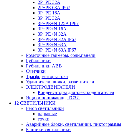
2P+PE 32A
2P+PE 63A IP67
3P+PE 16A
3P+PE 32A
3P+PE+N 125A IP67
3P+PE+N 16A
3P+PE+N 32A
3P+PE+N 32A IP67
3P+PE+N 63A
3P+PE+N 63A IP67
Розеточные таймеры, солн.панели
Рубильники
Рубильники ABB
Счетчики
Трасформаторы тока
Удлинители, вилки, разветвители
ЭЛЕКТРОДВИГАТЕЛИ
Конденсаторы для электродвигателей
Ящики понижающ., ТСЗИ
12 СВЕТИЛЬНИКИ
Feron светильники
парковые
точки
Аварийные блоки, светильники, пиктограммы
Банники светильники