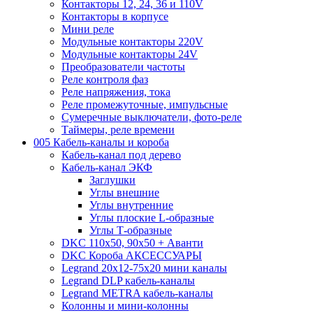
Контакторы 12, 24, 36 и 110V
Контакторы в корпусе
Мини реле
Модульные контакторы 220V
Модульные контакторы 24V
Преобразователи частоты
Реле контроля фаз
Реле напряжения, тока
Реле промежуточные, импульсные
Сумеречные выключатели, фото-реле
Таймеры, реле времени
005 Кабель-каналы и короба
Кабель-канал под дерево
Кабель-канал ЭКФ
Заглушки
Углы внешние
Углы внутренние
Углы плоские L-образные
Углы Т-образные
DKC 110х50, 90х50 + Аванти
DKC Короба АКСЕССУАРЫ
Legrand 20х12-75х20 мини каналы
Legrand DLP кабель-каналы
Legrand METRA кабель-каналы
Колонны и мини-колонны