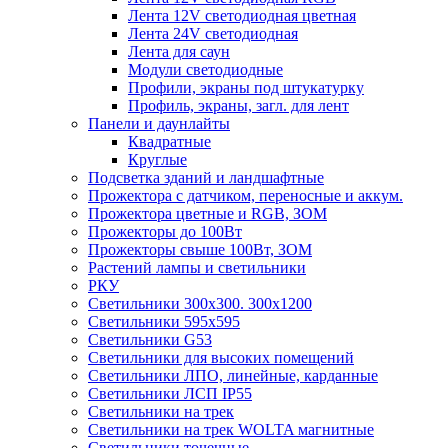
Лента 12V светодиодная цветная
Лента 24V светодиодная
Лента для саун
Модули светодиодные
Профили, экраны под штукатурку
Профиль, экраны, загл. для лент
Панели и даунлайты
Квадратные
Круглые
Подсветка зданий и ландшафтные
Прожектора с датчиком, переносные и аккум.
Прожектора цветные и RGB, ЗОМ
Прожекторы до 100Вт
Прожекторы свыше 100Вт, ЗОМ
Растений лампы и светильники
РКУ
Светильники 300х300. 300х1200
Светильники 595х595
Светильники G53
Светильники для высоких помещений
Светильники ЛПО, линейные, карданные
Светильники ЛСП IP55
Светильники на трек
Светильники на трек WOLTA магнитные
Светильники точечные