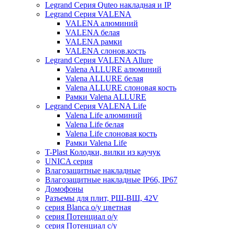
Legrand Серия Quteo накладная и IP
Legrand Серия VALENA
VALENA алюминий
VALENA белая
VALENA рамки
VALENA слонов.кость
Legrand Серия VALENA Allure
Valena ALLURE алюминий
Valena ALLURE белая
Valena ALLURE слоновая кость
Рамки Valena ALLURE
Legrand Серия VALENA Life
Valena Life алюминий
Valena Life белая
Valena Life слоновая кость
Рамки Valena Life
T-Plast Колодки, вилки из каучук
UNICA серия
Влагозащитные накладные
Влагозащитные накладные IP66, IP67
Домофоны
Разъемы для плит, РШ-ВШ, 42V
серия Blanca о/у цветная
серия Потенциал о/у
серия Потенциал с/у