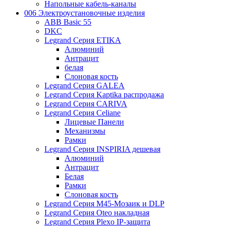
Напольные кабель-каналы
006 Электроустановочные изделия
ABB Basic 55
DKC
Legrand Серия ETIKA
Алюминий
Антрацит
белая
Слоновая кость
Legrand Серия GALEA
Legrand Серия Kaptika распродажа
Legrand Серия CARIVA
Legrand Серия Celiane
Лицевые Панели
Механизмы
Рамки
Legrand Серия INSPIRIA дешевая
Алюминий
Антрацит
Белая
Рамки
Слоновая кость
Legrand Серия M45-Мозаик и DLP
Legrand Серия Oteo накладная
Legrand Серия Plexo IP-защита