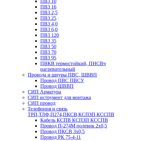
ПВ3 10
ПВ3 16
ПВ3 2,5
ПВ3 25
ПВ3 4,0
ПВ3 6,0
ПВ3 120
ПВ3 35
ПВ3 50
ПВ3 70
ПВ3 95
ПВКВ термостойкий, ПНСВч
нагревательный
Провода и шнуры ПВС, ШВВП
Провод ПВС ПВСУ
Провод ШВВП
СИП Арматура
СИП иструмент для монтажа
СИП провод
Телефония и связь
ТРП,ТЛФ,П274,ПКСВ,КСПЗП,КССПВ
Кабель КСПВ КСПЗП КССПВ
Провод П-274М полевик 2х0,5
Провод ПКСВ 3х0,5
Провод РК 75-4-11