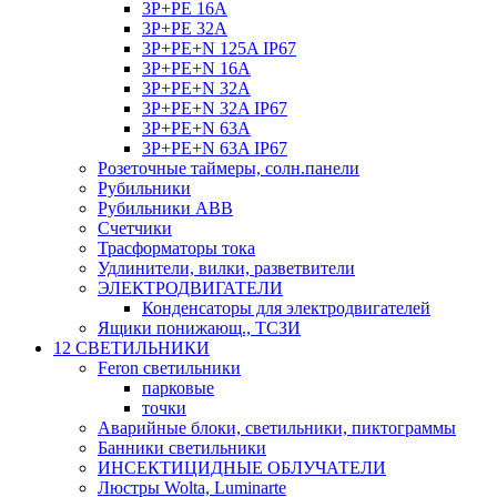
3P+PE 16A
3P+PE 32A
3P+PE+N 125A IP67
3P+PE+N 16A
3P+PE+N 32A
3P+PE+N 32A IP67
3P+PE+N 63A
3P+PE+N 63A IP67
Розеточные таймеры, солн.панели
Рубильники
Рубильники ABB
Счетчики
Трасформаторы тока
Удлинители, вилки, разветвители
ЭЛЕКТРОДВИГАТЕЛИ
Конденсаторы для электродвигателей
Ящики понижающ., ТСЗИ
12 СВЕТИЛЬНИКИ
Feron светильники
парковые
точки
Аварийные блоки, светильники, пиктограммы
Банники светильники
ИНСЕКТИЦИДНЫЕ ОБЛУЧАТЕЛИ
Люстры Wolta, Luminarte