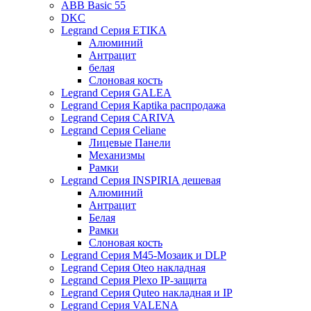
ABB Basic 55
DKC
Legrand Серия ETIKA
Алюминий
Антрацит
белая
Слоновая кость
Legrand Серия GALEA
Legrand Серия Kaptika распродажа
Legrand Серия CARIVA
Legrand Серия Celiane
Лицевые Панели
Механизмы
Рамки
Legrand Серия INSPIRIA дешевая
Алюминий
Антрацит
Белая
Рамки
Слоновая кость
Legrand Серия M45-Мозаик и DLP
Legrand Серия Oteo накладная
Legrand Серия Plexo IP-защита
Legrand Серия Quteo накладная и IP
Legrand Серия VALENA