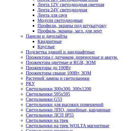
Лента 12V светодиодная цветная
Лента 24V светодиодная
Лента для саун
Модули светодиодные
Профили, экраны под штукатурку
Профиль, экраны, загл. для лент
Панели и даунлайты
Квадратные
Круглые
Подсветка зданий и ландшафтные
Прожектора с датчиком, переносные и аккум.
Прожектора цветные и RGB, ЗОМ
Прожекторы до 100Вт
Прожекторы свыше 100Вт, ЗОМ
Растений лампы и светильники
РКУ
Светильники 300х300. 300х1200
Светильники 595х595
Светильники G53
Светильники для высоких помещений
Светильники ЛПО, линейные, карданные
Светильники ЛСП IP55
Светильники на трек
Светильники на трек WOLTA магнитные
Светильники точечные