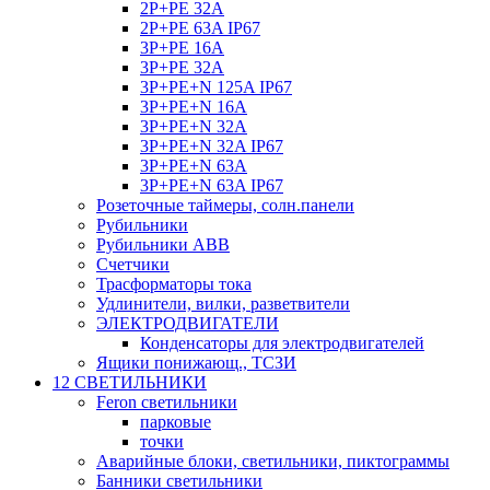
2P+PE 32A
2P+PE 63A IP67
3P+PE 16A
3P+PE 32A
3P+PE+N 125A IP67
3P+PE+N 16A
3P+PE+N 32A
3P+PE+N 32A IP67
3P+PE+N 63A
3P+PE+N 63A IP67
Розеточные таймеры, солн.панели
Рубильники
Рубильники ABB
Счетчики
Трасформаторы тока
Удлинители, вилки, разветвители
ЭЛЕКТРОДВИГАТЕЛИ
Конденсаторы для электродвигателей
Ящики понижающ., ТСЗИ
12 СВЕТИЛЬНИКИ
Feron светильники
парковые
точки
Аварийные блоки, светильники, пиктограммы
Банники светильники