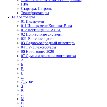
ПРА
Стартера, Патроны
Трансформаторы
14 Хоз.товары
01 Инструмент
011 Инструмент Книпэкс-Вера
012 Лестницы KRAUSE
02 Поливочные системы
021 Растениеводство
03 Садово-огородный инвентарь
04 TV-TF-аксессуары
06 Новогоднее 2020
07 Сумки и рюкзаки монтажника
А
Б
В
Г
Д
Другое
З
К
Л
М
Н