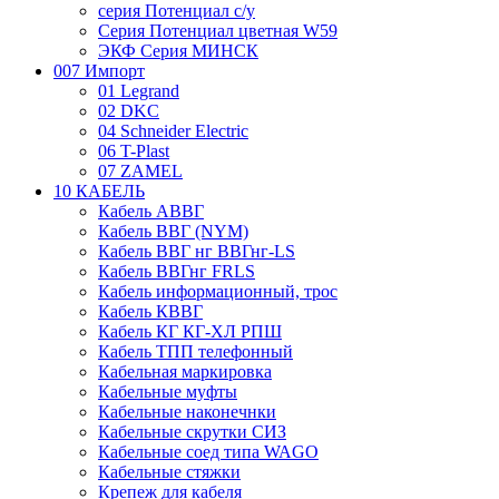
серия Потенциал с/у
Серия Потенциал цветная W59
ЭКФ Серия МИНСК
007 Импорт
01 Legrand
02 DKC
04 Schneider Electric
06 T-Plast
07 ZAMEL
10 КАБЕЛЬ
Кабель АВВГ
Кабель ВВГ (NYM)
Кабель ВВГ нг ВВГнг-LS
Кабель ВВГнг FRLS
Кабель информационный, трос
Кабель КВВГ
Кабель КГ КГ-ХЛ РПШ
Кабель ТПП телефонный
Кабельная маркировка
Кабельные муфты
Кабельные наконечнки
Кабельные скрутки СИЗ
Кабельные соед типа WAGO
Кабельные стяжки
Крепеж для кабеля