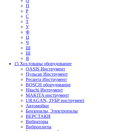
О
П
Р
С
Т
У
Ф
Ц
Ч
Ш
Щ
Я
15 Хоз.товары оборудование
OASIS Инструмент
Пульсар Инструмент
Ресанта Инструмент
BOSCH оборудование
Hitachi Интрумент
MAKITA инструмент
URAGAN, ЗУБР инструмент
Автомойки
Бензопилы, Электропилы
ВЕРСТАКИ
Вибраторы
Виброплиты