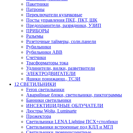
Пакетники
Патроны
Переключатели кулачковые
Посты управления ПКЕ, ПКТ, ШК
Предохранители, разрядники, УЗИП
ПРИБОРЫ
Разъемы
Розеточные таймеры, солн.панели
Рубильники
Рубильники ABB
Счетчики
Трасформаторы тока
Удлинители, вилки, разветвители
ЭЛЕКТРОДВИГАТЕЛИ
Ящики понижающ., ТСЗИ
12 СВЕТИЛЬНИКИ
Feron светильники
Аварийные блоки, светильники, пиктограммы
Банники светильники
ИНСЕКТИЦИДНЫЕ ОБЛУЧАТЕЛИ
Люстры Wolta, Luminarte
Прожектора
Светильники LENA Lighting ПСХ+столбики
Светильники встроенные под КЛЛ и МГЛ
Светильники люминисцентные