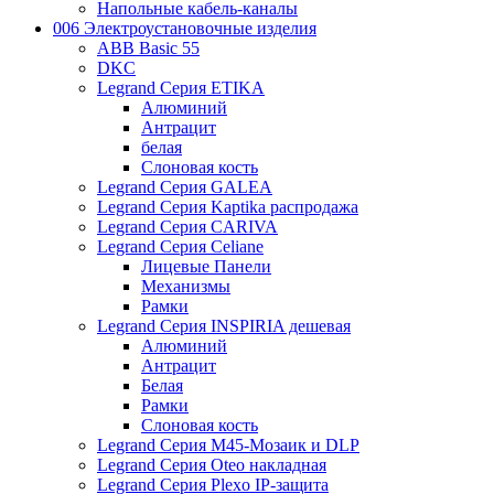
Напольные кабель-каналы
006 Электроустановочные изделия
ABB Basic 55
DKC
Legrand Серия ETIKA
Алюминий
Антрацит
белая
Слоновая кость
Legrand Серия GALEA
Legrand Серия Kaptika распродажа
Legrand Серия CARIVA
Legrand Серия Celiane
Лицевые Панели
Механизмы
Рамки
Legrand Серия INSPIRIA дешевая
Алюминий
Антрацит
Белая
Рамки
Слоновая кость
Legrand Серия M45-Мозаик и DLP
Legrand Серия Oteo накладная
Legrand Серия Plexo IP-защита