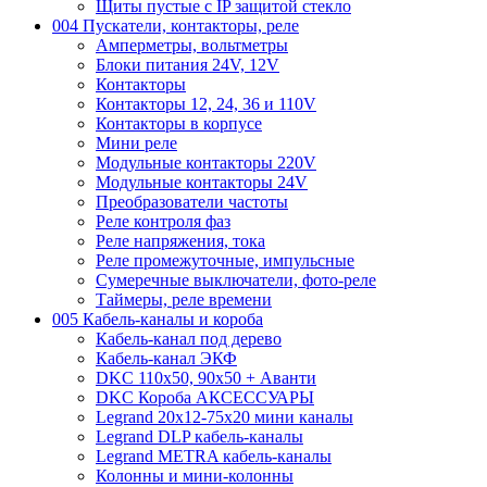
Щиты пустые с IP защитой стекло
004 Пускатели, контакторы, реле
Амперметры, вольтметры
Блоки питания 24V, 12V
Контакторы
Контакторы 12, 24, 36 и 110V
Контакторы в корпусе
Мини реле
Модульные контакторы 220V
Модульные контакторы 24V
Преобразователи частоты
Реле контроля фаз
Реле напряжения, тока
Реле промежуточные, импульсные
Сумеречные выключатели, фото-реле
Таймеры, реле времени
005 Кабель-каналы и короба
Кабель-канал под дерево
Кабель-канал ЭКФ
DKC 110х50, 90х50 + Аванти
DKC Короба АКСЕССУАРЫ
Legrand 20х12-75х20 мини каналы
Legrand DLP кабель-каналы
Legrand METRA кабель-каналы
Колонны и мини-колонны