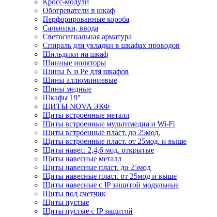
Кросс-модули
Обогреватели в шкаф
Перфорированные короба
Сальники, ввода
Светосигнальная арматура
Спираль для укладки в шкафах проводов
Шильдики на шкаф
Шинные иоляторы
Шины N и Pe для шкафов
Шины аллюминиевые
Шины медные
Шкафы 19"
ЩИТЫ NOVA ЭКФ
Щиты встроенные металл
Щиты встроенные мультимедиа и Wi-Fi
Щиты встроенные пласт. до 25мод.
Щиты встроенные пласт. от 25мод. и выше
Щиты навес. 2,4,6 мод. открытые
Щиты навесные металл
Щиты навесные пласт. до 25мод
Щиты навесные пласт. от 25мод и выше
Щиты навесные с IP защитой модульные
Щиты под счетчик
Щиты пустые
Щиты пустые с IP защитой