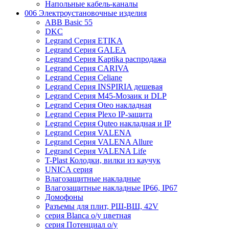
Напольные кабель-каналы
006 Электроустановочные изделия
ABB Basic 55
DKC
Legrand Серия ETIKA
Legrand Серия GALEA
Legrand Серия Kaptika распродажа
Legrand Серия CARIVA
Legrand Серия Celiane
Legrand Серия INSPIRIA дешевая
Legrand Серия M45-Мозаик и DLP
Legrand Серия Oteo накладная
Legrand Серия Plexo IP-защита
Legrand Серия Quteo накладная и IP
Legrand Серия VALENA
Legrand Серия VALENA Allure
Legrand Серия VALENA Life
T-Plast Колодки, вилки из каучук
UNICA серия
Влагозащитные накладные
Влагозащитные накладные IP66, IP67
Домофоны
Разъемы для плит, РШ-ВШ, 42V
серия Blanca о/у цветная
серия Потенциал о/у