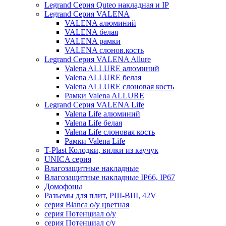
Legrand Серия Quteo накладная и IP
Legrand Серия VALENA
VALENA алюминий
VALENA белая
VALENA рамки
VALENA слонов.кость
Legrand Серия VALENA Allure
Valena ALLURE алюминий
Valena ALLURE белая
Valena ALLURE слоновая кость
Рамки Valena ALLURE
Legrand Серия VALENA Life
Valena Life алюминий
Valena Life белая
Valena Life слоновая кость
Рамки Valena Life
T-Plast Колодки, вилки из каучук
UNICA серия
Влагозащитные накладные
Влагозащитные накладные IP66, IP67
Домофоны
Разъемы для плит, РШ-ВШ, 42V
серия Blanca о/у цветная
серия Потенциал о/у
серия Потенциал с/у