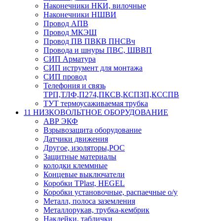
Наконечники НКИ, вилочные
Наконечники НШВИ
Провод АПВ
Провод МКЭШ
Провод ПВ ПВКВ ПНСВч
Провода и шнуры ПВС, ШВВП
СИП Арматура
СИП иструмент для монтажа
СИП провод
Телефония и связь
ТРП,ТЛФ,П274,ПКСВ,КСПЗП,КССПВ
ТУТ термоусаживаемая трубка
11 НИЗКОВОЛЬТНОЕ ОБОРУДОВАНИЕ
АВР ЭКФ
Взрывозащита оборудование
Датчики движения
Другое, изоляторы,РОС
Защитные материалы
колодки клеммные
Концевые выключатели
Коробки TPlast, HEGEL
Коробки установочные, распаечные о/у
Металл, полоса заземления
Металлорукав, трубка-кембрик
Наклейки, таблички