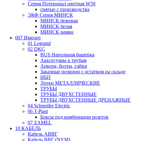
Серия Потенциал цветная W59
снятые с производства
ЭКФ Серия МИНСК
МИНСК бежевая
МИНСК белая
МИНСК рамки
007 Импорт
01 Legrand
02 DKC
BUS Напольная башенка
Акксесуары к трубам
Анкера, болты, гайки
Заказные позиции с остатком на складе
ИБП
Лотки МЕТАЛЛИЧЕСКИЕ
ТРУБЫ
ТРУБЫ ДВУХСТЕННЫЕ
ТРУБЫ ДВУХСТЕННЫЕ ДРЕНАЖНЫЕ
04 Schneider Electric
06 T-Plast
Боксы под комбинации розеток
07 ZAMEL
10 КАБЕЛЬ
Кабель АВВГ
Кабель ВВГ (NYM)