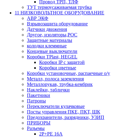
Провод ТРП, ТЛФ
ТУТ термоусаживаемая трубка
11 НИЗКОВОЛЬТНОЕ ОБОРУДОВАНИЕ
АВР ЭКФ
Взрывозащита оборудование
Датчики движения
Другое, изоляторы,РОС
Защитные материалы
колодки клеммные
Концевые выключатели
Коробки TPlast, HEGEL
Коробки IP с защитой
Коробки цветные
Коробки установочные, распаечные о/у
Металл, полоса заземления
Металлорукав, трубка-кембрик
Наклейки, таблички
Пакетники
Патроны
Переключатели кулачковые
Посты управления ПКЕ, ПКТ, ШК
Предохранители, разрядники, УЗИП
ПРИБОРЫ
Разъемы
2P+PE 16A