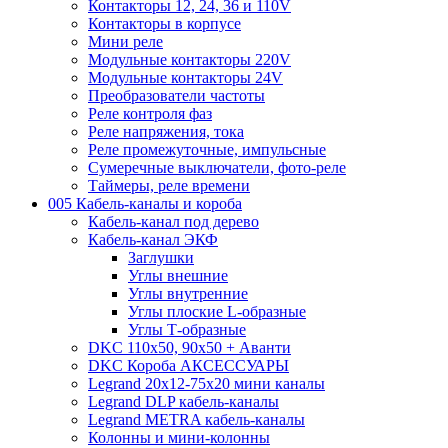
Контакторы 12, 24, 36 и 110V
Контакторы в корпусе
Мини реле
Модульные контакторы 220V
Модульные контакторы 24V
Преобразователи частоты
Реле контроля фаз
Реле напряжения, тока
Реле промежуточные, импульсные
Сумеречные выключатели, фото-реле
Таймеры, реле времени
005 Кабель-каналы и короба
Кабель-канал под дерево
Кабель-канал ЭКФ
Заглушки
Углы внешние
Углы внутренние
Углы плоские L-образные
Углы Т-образные
DKC 110х50, 90х50 + Аванти
DKC Короба АКСЕССУАРЫ
Legrand 20х12-75х20 мини каналы
Legrand DLP кабель-каналы
Legrand METRA кабель-каналы
Колонны и мини-колонны