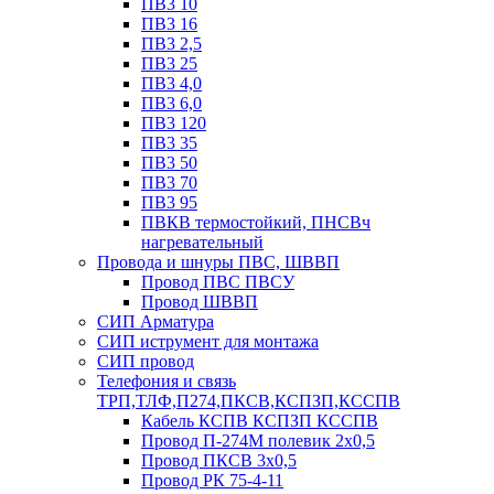
ПВ3 10
ПВ3 16
ПВ3 2,5
ПВ3 25
ПВ3 4,0
ПВ3 6,0
ПВ3 120
ПВ3 35
ПВ3 50
ПВ3 70
ПВ3 95
ПВКВ термостойкий, ПНСВч
нагревательный
Провода и шнуры ПВС, ШВВП
Провод ПВС ПВСУ
Провод ШВВП
СИП Арматура
СИП иструмент для монтажа
СИП провод
Телефония и связь
ТРП,ТЛФ,П274,ПКСВ,КСПЗП,КССПВ
Кабель КСПВ КСПЗП КССПВ
Провод П-274М полевик 2х0,5
Провод ПКСВ 3х0,5
Провод РК 75-4-11