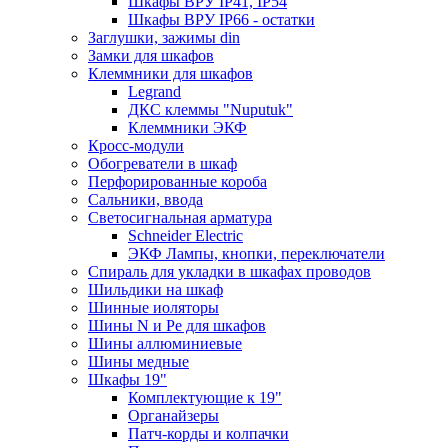
Шкафы ВРУ IP41, IP54
Шкафы ВРУ IP66 - остатки
Заглушки, зажимы din
Замки для шкафов
Клеммники для шкафов
Legrand
ДКС клеммы "Nuputuk"
Клеммники ЭКФ
Кросс-модули
Обогреватели в шкаф
Перфорированные короба
Сальники, ввода
Светосигнальная арматура
Schneider Electric
ЭКФ Лампы, кнопки, переключатели
Спираль для укладки в шкафах проводов
Шильдики на шкаф
Шинные иоляторы
Шины N и Pe для шкафов
Шины аллюминиевые
Шины медные
Шкафы 19"
Комплектующие к 19"
Органайзеры
Патч-корды и колпачки