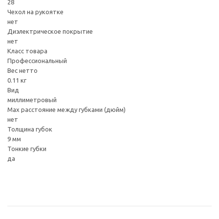
28
Чехол на рукоятке
нет
Диэлектрическое покрытие
нет
Класс товара
Профессиональный
Вес нетто
0.11 кг
Вид
миллиметровый
Max расстояние между губками (дюйм)
нет
Толщина губок
9 мм
Тонкие губки
да