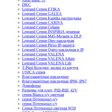
ABB Basic 55
DKC
Legrand Серия ETIKA
Legrand Серия GALEA
Legrand Серия Kaptika распродажа
Legrand Серия CARIVA
Legrand Серия Celiane
Legrand Серия INSPIRIA дешевая
Legrand Серия M45-Мозаик и DLP
Legrand Серия Oteo накладная
Legrand Серия Plexo IP-защита
Legrand Серия Quteo накладная и IP
Legrand Серия VALENA
Legrand Серия VALENA Allure
Legrand Серия VALENA Life
T-Plast Колодки, вилки из каучук
UNICA серия
Влагозащитные накладные
Влагозащитные накладные IP66, IP67
Домофоны
Разъемы для плит, РШ-ВШ, 42V
серия Blanca о/у цветная
серия Потенциал о/у
серия Потенциал с/у
Серия Потенциал цветная W59