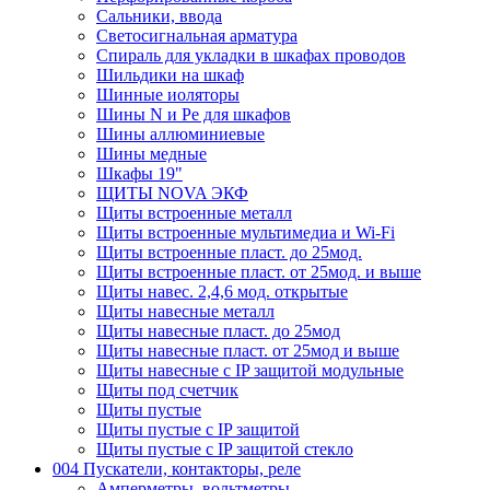
Сальники, ввода
Светосигнальная арматура
Спираль для укладки в шкафах проводов
Шильдики на шкаф
Шинные иоляторы
Шины N и Pe для шкафов
Шины аллюминиевые
Шины медные
Шкафы 19"
ЩИТЫ NOVA ЭКФ
Щиты встроенные металл
Щиты встроенные мультимедиа и Wi-Fi
Щиты встроенные пласт. до 25мод.
Щиты встроенные пласт. от 25мод. и выше
Щиты навес. 2,4,6 мод. открытые
Щиты навесные металл
Щиты навесные пласт. до 25мод
Щиты навесные пласт. от 25мод и выше
Щиты навесные с IP защитой модульные
Щиты под счетчик
Щиты пустые
Щиты пустые с IP защитой
Щиты пустые с IP защитой стекло
004 Пускатели, контакторы, реле
Амперметры, вольтметры