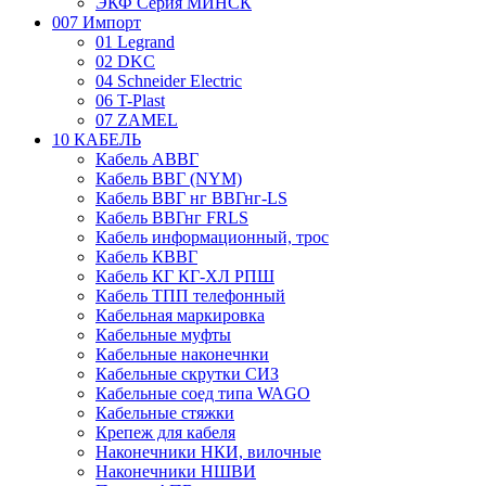
ЭКФ Серия МИНСК
007 Импорт
01 Legrand
02 DKC
04 Schneider Electric
06 T-Plast
07 ZAMEL
10 КАБЕЛЬ
Кабель АВВГ
Кабель ВВГ (NYM)
Кабель ВВГ нг ВВГнг-LS
Кабель ВВГнг FRLS
Кабель информационный, трос
Кабель КВВГ
Кабель КГ КГ-ХЛ РПШ
Кабель ТПП телефонный
Кабельная маркировка
Кабельные муфты
Кабельные наконечнки
Кабельные скрутки СИЗ
Кабельные соед типа WAGO
Кабельные стяжки
Крепеж для кабеля
Наконечники НКИ, вилочные
Наконечники НШВИ