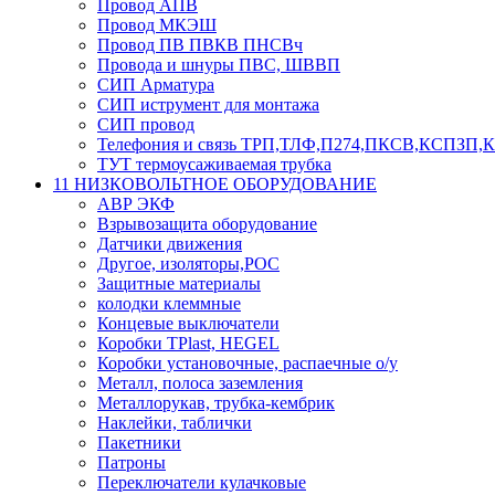
Провод АПВ
Провод МКЭШ
Провод ПВ ПВКВ ПНСВч
Провода и шнуры ПВС, ШВВП
СИП Арматура
СИП иструмент для монтажа
СИП провод
Телефония и связь ТРП,ТЛФ,П274,ПКСВ,КСПЗП
ТУТ термоусаживаемая трубка
11 НИЗКОВОЛЬТНОЕ ОБОРУДОВАНИЕ
АВР ЭКФ
Взрывозащита оборудование
Датчики движения
Другое, изоляторы,РОС
Защитные материалы
колодки клеммные
Концевые выключатели
Коробки TPlast, HEGEL
Коробки установочные, распаечные о/у
Металл, полоса заземления
Металлорукав, трубка-кембрик
Наклейки, таблички
Пакетники
Патроны
Переключатели кулачковые