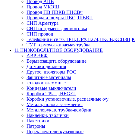
Провод АПВ
Провод МКЭШ
Провод ПВ ПВКВ ПНСВч
Провода и шнуры ПВС, ШВВП
СИП Арматура
СИП иструмент для монтажа
СИП провод
Телефония и связь ТРП,ТЛФ,П274,ПКСВ,КСПЗП
ТУТ термоусаживаемая трубка
11 НИЗКОВОЛЬТНОЕ ОБОРУДОВАНИЕ
АВР ЭКФ
Взрывозащита оборудование
Датчики движения
Другое, изоляторы,РОС
Защитные материалы
колодки клеммные
Концевые выключатели
Коробки TPlast, HEGEL
Коробки установочные, распаечные о/у
Металл, полоса заземления
Металлорукав, трубка-кембрик
Наклейки, таблички
Пакетники
Патроны
Переключатели кулачковые