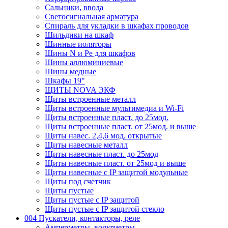
Сальники, ввода
Светосигнальная арматура
Спираль для укладки в шкафах проводов
Шильдики на шкаф
Шинные иоляторы
Шины N и Pe для шкафов
Шины аллюминиевые
Шины медные
Шкафы 19"
ЩИТЫ NOVA ЭКФ
Щиты встроенные металл
Щиты встроенные мультимедиа и Wi-Fi
Щиты встроенные пласт. до 25мод.
Щиты встроенные пласт. от 25мод. и выше
Щиты навес. 2,4,6 мод. открытые
Щиты навесные металл
Щиты навесные пласт. до 25мод
Щиты навесные пласт. от 25мод и выше
Щиты навесные с IP защитой модульные
Щиты под счетчик
Щиты пустые
Щиты пустые с IP защитой
Щиты пустые с IP защитой стекло
004 Пускатели, контакторы, реле
Амперметры, вольтметры