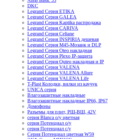
ABB Basic 55
DKC
Legrand Серия ETIKA
Legrand Серия GALEA
Legrand Серия Kaptika распродажа
Legrand Серия CARIVA
Legrand Серия Celiane
Legrand Серия INSPIRIA дешевая
Legrand Серия M45-Мозаик и DLP
Legrand Серия Oteo накладная
Legrand Серия Plexo IP-защита
Legrand Серия Quteo накладная и IP
Legrand Серия VALENA
Legrand Серия VALENA Allure
Legrand Серия VALENA Life
T-Plast Колодки, вилки из каучук
UNICA серия
Влагозащитные накладные
Влагозащитные накладные IP66, IP67
Домофоны
Разъемы для плит, РШ-ВШ, 42V
серия Blanca о/у цветная
серия Потенциал о/у
серия Потенциал с/у
Серия Потенциал цветная W59