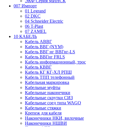
ЭКФ Серия МИНСК
007 Импорт
01 Legrand
02 DKC
04 Schneider Electric
06 T-Plast
07 ZAMEL
10 КАБЕЛЬ
Кабель АВВГ
Кабель ВВГ (NYM)
Кабель ВВГ нг ВВГнг-LS
Кабель ВВГнг FRLS
Кабель информационный, трос
Кабель КВВГ
Кабель КГ КГ-ХЛ РПШ
Кабель ТПП телефонный
Кабельная маркировка
Кабельные муфты
Кабельные наконечнки
Кабельные скрутки СИЗ
Кабельные соед типа WAGO
Кабельные стяжки
Крепеж для кабеля
Наконечники НКИ, вилочные
Наконечники НШВИ