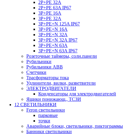
2P+PE 32A
2P+PE 63A IP67
3P+PE 16A
3P+PE 32A
3P+PE+N 125A IP67
3P+PE+N 16A
3P+PE+N 32A
3P+PE+N 32A IP67
3P+PE+N 63A
3P+PE+N 63A IP67
Розеточные таймеры, солн.панели
Рубильники
Рубильники ABB
Счетчики
Трасформаторы тока
Удлинители, вилки, разветвители
ЭЛЕКТРОДВИГАТЕЛИ
Конденсаторы для электродвигателей
Ящики понижающ., ТСЗИ
12 СВЕТИЛЬНИКИ
Feron светильники
парковые
точки
Аварийные блоки, светильники, пиктограммы
Банники светильники