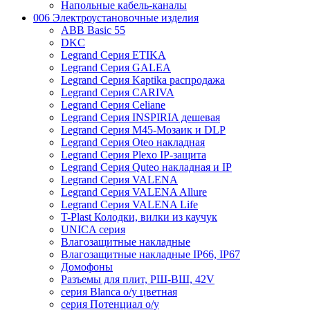
Напольные кабель-каналы
006 Электроустановочные изделия
ABB Basic 55
DKC
Legrand Серия ETIKA
Legrand Серия GALEA
Legrand Серия Kaptika распродажа
Legrand Серия CARIVA
Legrand Серия Celiane
Legrand Серия INSPIRIA дешевая
Legrand Серия M45-Мозаик и DLP
Legrand Серия Oteo накладная
Legrand Серия Plexo IP-защита
Legrand Серия Quteo накладная и IP
Legrand Серия VALENA
Legrand Серия VALENA Allure
Legrand Серия VALENA Life
T-Plast Колодки, вилки из каучук
UNICA серия
Влагозащитные накладные
Влагозащитные накладные IP66, IP67
Домофоны
Разъемы для плит, РШ-ВШ, 42V
серия Blanca о/у цветная
серия Потенциал о/у