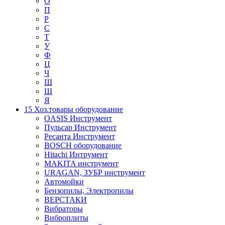
О
П
Р
С
Т
У
Ф
Ц
Ч
Ш
Щ
Я
15 Хоз.товары оборудование
OASIS Инструмент
Пульсар Инструмент
Ресанта Инструмент
BOSCH оборудование
Hitachi Интрумент
MAKITA инструмент
URAGAN, ЗУБР инструмент
Автомойки
Бензопилы, Электропилы
ВЕРСТАКИ
Вибраторы
Виброплиты