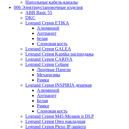
Напольные кабель-каналы
006 Электроустановочные изделия
ABB Basic 55
DKC
Legrand Серия ETIKA
Алюминий
Антрацит
белая
Слоновая кость
Legrand Серия GALEA
Legrand Серия Kaptika распродажа
Legrand Серия CARIVA
Legrand Серия Celiane
Лицевые Панели
Механизмы
Рамки
Legrand Серия INSPIRIA дешевая
Алюминий
Антрацит
Белая
Рамки
Слоновая кость
Legrand Серия M45-Мозаик и DLP
Legrand Серия Oteo накладная
Legrand Серия Plexo IP-защита