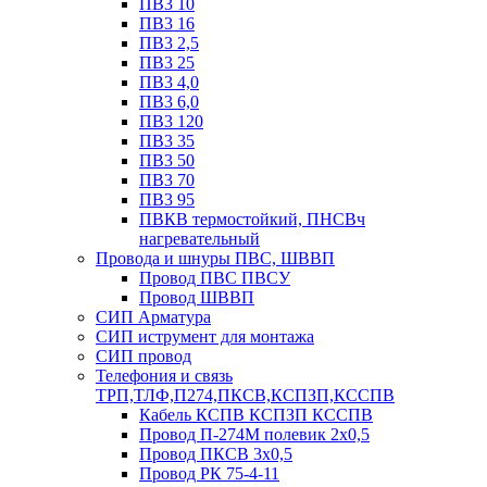
ПВ3 10
ПВ3 16
ПВ3 2,5
ПВ3 25
ПВ3 4,0
ПВ3 6,0
ПВ3 120
ПВ3 35
ПВ3 50
ПВ3 70
ПВ3 95
ПВКВ термостойкий, ПНСВч
нагревательный
Провода и шнуры ПВС, ШВВП
Провод ПВС ПВСУ
Провод ШВВП
СИП Арматура
СИП иструмент для монтажа
СИП провод
Телефония и связь
ТРП,ТЛФ,П274,ПКСВ,КСПЗП,КССПВ
Кабель КСПВ КСПЗП КССПВ
Провод П-274М полевик 2х0,5
Провод ПКСВ 3х0,5
Провод РК 75-4-11