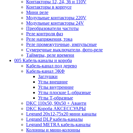
Контакторы 12, 24, 36 и 110V
Контакторы в корпусе
Мини реле
Модульные контакторы 220V
Модульные контакторы 24V
Преобразователи частоты
Реле контроля фаз
Реле напряжения, тока
Реле промежуточные, импульсные
Сумеречные выключатели, фото-реле
Таймеры, реле времени
005 Кабель-каналы и короба
Кабель-канал под дерево
Кабель-канал ЭКФ
Заглушки
Углы внешние
Углы внутренние
Углы плоские L-образные
Углы Т-образные
DKC 110х50, 90х50 + Аванти
DKC Короба АКСЕССУАРЫ
Legrand 20х12-75х20 мини каналы
Legrand DLP кабель-каналы
Legrand METRA кабель-каналы
Колонны и мини-колонны