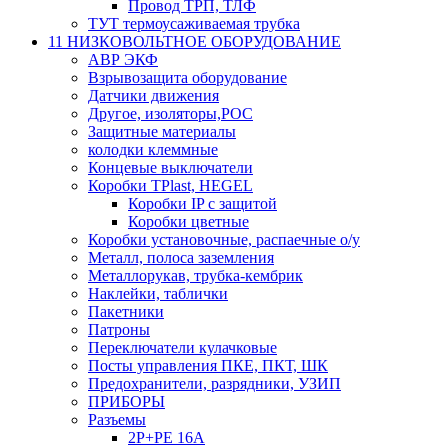
Провод ТРП, ТЛФ
ТУТ термоусаживаемая трубка
11 НИЗКОВОЛЬТНОЕ ОБОРУДОВАНИЕ
АВР ЭКФ
Взрывозащита оборудование
Датчики движения
Другое, изоляторы,РОС
Защитные материалы
колодки клеммные
Концевые выключатели
Коробки TPlast, HEGEL
Коробки IP с защитой
Коробки цветные
Коробки установочные, распаечные о/у
Металл, полоса заземления
Металлорукав, трубка-кембрик
Наклейки, таблички
Пакетники
Патроны
Переключатели кулачковые
Посты управления ПКЕ, ПКТ, ШК
Предохранители, разрядники, УЗИП
ПРИБОРЫ
Разъемы
2P+PE 16A