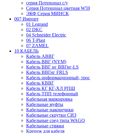
серия Потенциал с/у
Серия Потенциал цветная W59
ЭКФ Серия МИНСК
007 Импорт
01 Legrand
02 DKC
04 Schneider Electric
06 T-Plast
07 ZAMEL
10 КАБЕЛЬ
Кабель АВВГ
Кабель ВВГ (NYM)
Кабель ВВГ нг ВВГнг-LS
Кабель ВВГнг FRLS
Кабель информационный, трос
Кабель КВВГ
Кабель КГ КГ-ХЛ РПШ
Кабель ТПП телефонный
Кабельная маркировка
Кабельные муфты
Кабельные наконечнки
Кабельные скрутки СИЗ
Кабельные соед типа WAGO
Кабельные стяжки
Крепеж для кабеля