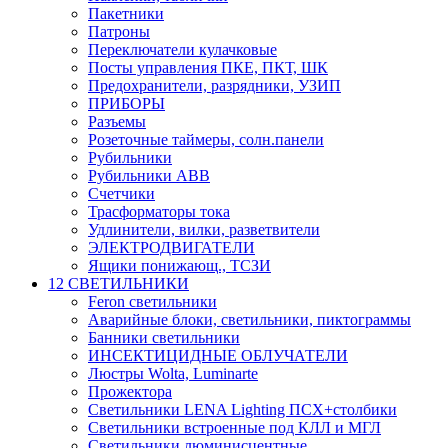
Пакетники
Патроны
Переключатели кулачковые
Посты управления ПКЕ, ПКТ, ШК
Предохранители, разрядники, УЗИП
ПРИБОРЫ
Разъемы
Розеточные таймеры, солн.панели
Рубильники
Рубильники ABB
Счетчики
Трасформаторы тока
Удлинители, вилки, разветвители
ЭЛЕКТРОДВИГАТЕЛИ
Ящики понижающ., ТСЗИ
12 СВЕТИЛЬНИКИ
Feron светильники
Аварийные блоки, светильники, пиктограммы
Банники светильники
ИНСЕКТИЦИДНЫЕ ОБЛУЧАТЕЛИ
Люстры Wolta, Luminarte
Прожектора
Светильники LENA Lighting ПСХ+столбики
Светильники встроенные под КЛЛ и МГЛ
Светильники люминисцентные