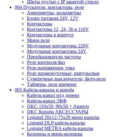
Щиты пустые с IP защитой стекло
004 Пускатели, контакторы, реле
Амперметры, вольтметры
Блоки питания 24V, 12V
Контакторы
Контакторы 12, 24, 36 и 110V
Контакторы в корпусе
Мини реле
Модульные контакторы 220V
Модульные контакторы 24V
Преобразователи частоты
Реле контроля фаз
Реле напряжения, тока
Реле промежуточные, импульсные
Сумеречные выключатели, фото-реле
Таймеры, реле времени
005 Кабель-каналы и короба
Кабель-канал под дерево
Кабель-канал ЭКФ
DKC 110х50, 90х50 + Аванти
DKC Короба АКСЕССУАРЫ
Legrand 20х12-75х20 мини каналы
Legrand DLP кабель-каналы
Legrand METRA кабель-каналы
Колонны и мини-колонны