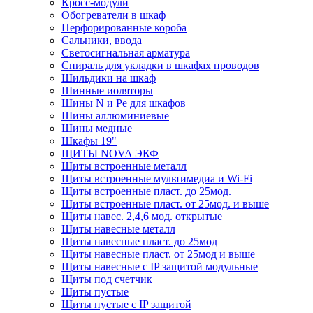
Кросс-модули
Обогреватели в шкаф
Перфорированные короба
Сальники, ввода
Светосигнальная арматура
Спираль для укладки в шкафах проводов
Шильдики на шкаф
Шинные иоляторы
Шины N и Pe для шкафов
Шины аллюминиевые
Шины медные
Шкафы 19"
ЩИТЫ NOVA ЭКФ
Щиты встроенные металл
Щиты встроенные мультимедиа и Wi-Fi
Щиты встроенные пласт. до 25мод.
Щиты встроенные пласт. от 25мод. и выше
Щиты навес. 2,4,6 мод. открытые
Щиты навесные металл
Щиты навесные пласт. до 25мод
Щиты навесные пласт. от 25мод и выше
Щиты навесные с IP защитой модульные
Щиты под счетчик
Щиты пустые
Щиты пустые с IP защитой