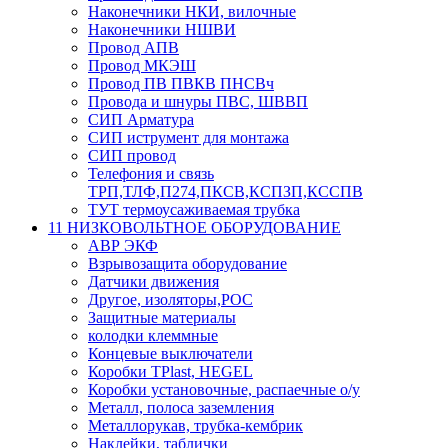
Наконечники НКИ, вилочные
Наконечники НШВИ
Провод АПВ
Провод МКЭШ
Провод ПВ ПВКВ ПНСВч
Провода и шнуры ПВС, ШВВП
СИП Арматура
СИП иструмент для монтажа
СИП провод
Телефония и связь
ТРП,ТЛФ,П274,ПКСВ,КСПЗП,КССПВ
ТУТ термоусаживаемая трубка
11 НИЗКОВОЛЬТНОЕ ОБОРУДОВАНИЕ
АВР ЭКФ
Взрывозащита оборудование
Датчики движения
Другое, изоляторы,РОС
Защитные материалы
колодки клеммные
Концевые выключатели
Коробки TPlast, HEGEL
Коробки установочные, распаечные о/у
Металл, полоса заземления
Металлорукав, трубка-кембрик
Наклейки, таблички