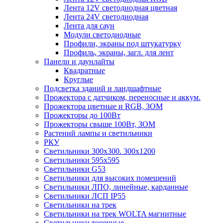
Лента 12V светодиодная цветная
Лента 24V светодиодная
Лента для саун
Модули светодиодные
Профили, экраны под штукатурку
Профиль, экраны, загл. для лент
Панели и даунлайты
Квадратные
Круглые
Подсветка зданий и ландшафтные
Прожектора с датчиком, переносные и аккум.
Прожектора цветные и RGB, ЗОМ
Прожекторы до 100Вт
Прожекторы свыше 100Вт, ЗОМ
Растений лампы и светильники
РКУ
Светильники 300х300. 300х1200
Светильники 595х595
Светильники G53
Светильники для высоких помещений
Светильники ЛПО, линейные, карданные
Светильники ЛСП IP55
Светильники на трек
Светильники на трек WOLTA магнитные
Светильники точечные