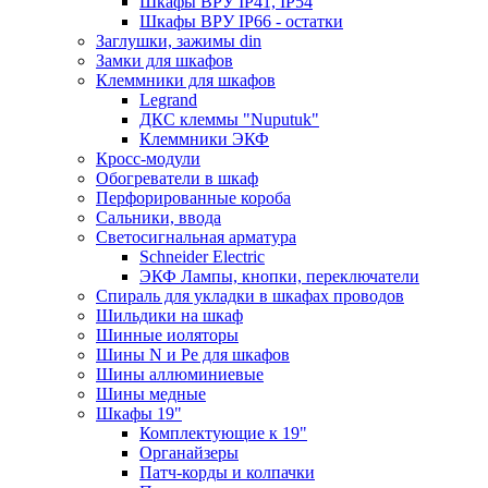
Шкафы ВРУ IP41, IP54
Шкафы ВРУ IP66 - остатки
Заглушки, зажимы din
Замки для шкафов
Клеммники для шкафов
Legrand
ДКС клеммы "Nuputuk"
Клеммники ЭКФ
Кросс-модули
Обогреватели в шкаф
Перфорированные короба
Сальники, ввода
Светосигнальная арматура
Schneider Electric
ЭКФ Лампы, кнопки, переключатели
Спираль для укладки в шкафах проводов
Шильдики на шкаф
Шинные иоляторы
Шины N и Pe для шкафов
Шины аллюминиевые
Шины медные
Шкафы 19"
Комплектующие к 19"
Органайзеры
Патч-корды и колпачки