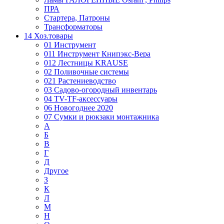
ПРА
Стартера, Патроны
Трансформаторы
14 Хоз.товары
01 Инструмент
011 Инструмент Книпэкс-Вера
012 Лестницы KRAUSE
02 Поливочные системы
021 Растениеводство
03 Садово-огородный инвентарь
04 TV-TF-аксессуары
06 Новогоднее 2020
07 Сумки и рюкзаки монтажника
А
Б
В
Г
Д
Другое
З
К
Л
М
Н