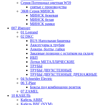
Серия Потенциал цветная W59
снятые с производства
ЭКФ Серия МИНСК
МИНСК бежевая
МИНСК белая
МИНСК рамки
007 Импорт
01 Legrand
02 DKC
BUS Напольная башенка
Акксесуары к трубам
Анкера, болты, гайки
Заказные позиции с остатком на складе
ИБП
Лотки МЕТАЛЛИЧЕСКИЕ
ТРУБЫ
ТРУБЫ ДВУХСТЕННЫЕ
ТРУБЫ ДВУХСТЕННЫЕ ДРЕНАЖНЫЕ
04 Schneider Electric
06 T-Plast
Боксы под комбинации розеток
07 ZAMEL
10 КАБЕЛЬ
Кабель АВВГ
Кабель ВВГ (NYM)