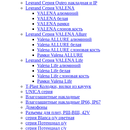
Legrand Серия Quteo накладная и IP
Legrand Серия VALENA
VALENA алюминий
VALENA белая
VALENA рамки
VALENA слонов.кость
Legrand Серия VALENA Allure
Valena ALLURE алюминий
Valena ALLURE белая
Valena ALLURE слоновая кость
Рамки Valena ALLURE
Legrand Серия VALENA Life
Valena Life алюминий
Valena Life белая
Valena Life слоновая кость
Рамки Valena Life
T-Plast Колодки, вилки из каучук
UNICA серия
Влагозащитные накладные
Влагозащитные накладные IP66, IP67
Домофоны
Разъемы для плит, РШ-ВШ, 42V
серия Blanca о/у цветная
серия Потенциал о/у
серия Потенциал с/у