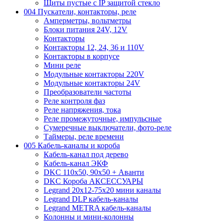
Щиты пустые с IP защитой стекло
004 Пускатели, контакторы, реле
Амперметры, вольтметры
Блоки питания 24V, 12V
Контакторы
Контакторы 12, 24, 36 и 110V
Контакторы в корпусе
Мини реле
Модульные контакторы 220V
Модульные контакторы 24V
Преобразователи частоты
Реле контроля фаз
Реле напряжения, тока
Реле промежуточные, импульсные
Сумеречные выключатели, фото-реле
Таймеры, реле времени
005 Кабель-каналы и короба
Кабель-канал под дерево
Кабель-канал ЭКФ
DKC 110х50, 90х50 + Аванти
DKC Короба АКСЕССУАРЫ
Legrand 20х12-75х20 мини каналы
Legrand DLP кабель-каналы
Legrand METRA кабель-каналы
Колонны и мини-колонны