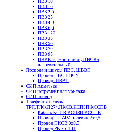
ПВ3 10
ПВ3 16
ПВ3 2,5
ПВ3 25
ПВ3 4,0
ПВ3 6,0
ПВ3 120
ПВ3 35
ПВ3 50
ПВ3 70
ПВ3 95
ПВКВ термостойкий, ПНСВч
нагревательный
Провода и шнуры ПВС, ШВВП
Провод ПВС ПВСУ
Провод ШВВП
СИП Арматура
СИП иструмент для монтажа
СИП провод
Телефония и связь
ТРП,ТЛФ,П274,ПКСВ,КСПЗП,КССПВ
Кабель КСПВ КСПЗП КССПВ
Провод П-274М полевик 2х0,5
Провод ПКСВ 3х0,5
Провод РК 75-4-11