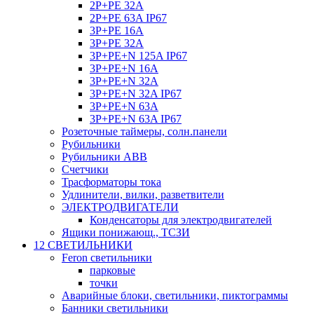
2P+PE 32A
2P+PE 63A IP67
3P+PE 16A
3P+PE 32A
3P+PE+N 125A IP67
3P+PE+N 16A
3P+PE+N 32A
3P+PE+N 32A IP67
3P+PE+N 63A
3P+PE+N 63A IP67
Розеточные таймеры, солн.панели
Рубильники
Рубильники ABB
Счетчики
Трасформаторы тока
Удлинители, вилки, разветвители
ЭЛЕКТРОДВИГАТЕЛИ
Конденсаторы для электродвигателей
Ящики понижающ., ТСЗИ
12 СВЕТИЛЬНИКИ
Feron светильники
парковые
точки
Аварийные блоки, светильники, пиктограммы
Банники светильники