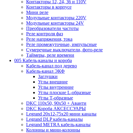
Контакторы 12, 24, 36 и 110V
Контакторы в корпусе
Мини реле
Модульные контакторы 220V
Модульные контакторы 24V
Преобразователи частоты
Реле контроля фаз
Реле напряжения, тока
Реле промежуточные, импульсные
Сумеречные выключатели, фото-реле
Таймеры, реле времени
005 Кабель-каналы и короба
Кабель-канал под дерево
Кабель-канал ЭКФ
Заглушки
Углы внешние
Углы внутренние
Углы плоские L-образные
Углы Т-образные
DKC 110х50, 90х50 + Аванти
DKC Короба АКСЕССУАРЫ
Legrand 20х12-75х20 мини каналы
Legrand DLP кабель-каналы
Legrand METRA кабель-каналы
Колонны и мини-колонны