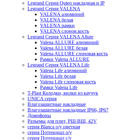
Legrand Серия Quteo накладная и IP
Legrand Серия VALENA
VALENA алюминий
VALENA белая
VALENA рамки
VALENA слонов.кость
Legrand Серия VALENA Allure
Valena ALLURE алюминий
Valena ALLURE белая
Valena ALLURE слоновая кость
Рамки Valena ALLURE
Legrand Серия VALENA Life
Valena Life алюминий
Valena Life белая
Valena Life слоновая кость
Рамки Valena Life
T-Plast Колодки, вилки из каучук
UNICA серия
Влагозащитные накладные
Влагозащитные накладные IP66, IP67
Домофоны
Разъемы для плит, РШ-ВШ, 42V
серия Blanca о/у цветная
серия Потенциал о/у
серия Потенциал с/у