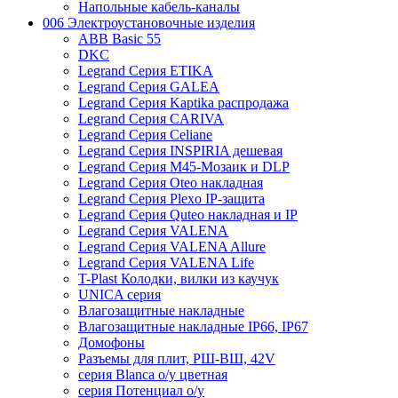
Напольные кабель-каналы
006 Электроустановочные изделия
ABB Basic 55
DKC
Legrand Серия ETIKA
Legrand Серия GALEA
Legrand Серия Kaptika распродажа
Legrand Серия CARIVA
Legrand Серия Celiane
Legrand Серия INSPIRIA дешевая
Legrand Серия M45-Мозаик и DLP
Legrand Серия Oteo накладная
Legrand Серия Plexo IP-защита
Legrand Серия Quteo накладная и IP
Legrand Серия VALENA
Legrand Серия VALENA Allure
Legrand Серия VALENA Life
T-Plast Колодки, вилки из каучук
UNICA серия
Влагозащитные накладные
Влагозащитные накладные IP66, IP67
Домофоны
Разъемы для плит, РШ-ВШ, 42V
серия Blanca о/у цветная
серия Потенциал о/у