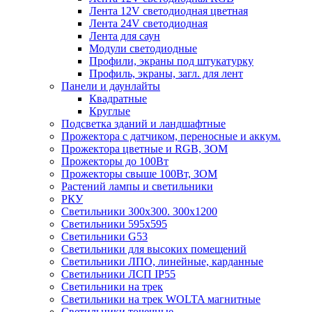
Лента 12V светодиодная цветная
Лента 24V светодиодная
Лента для саун
Модули светодиодные
Профили, экраны под штукатурку
Профиль, экраны, загл. для лент
Панели и даунлайты
Квадратные
Круглые
Подсветка зданий и ландшафтные
Прожектора с датчиком, переносные и аккум.
Прожектора цветные и RGB, ЗОМ
Прожекторы до 100Вт
Прожекторы свыше 100Вт, ЗОМ
Растений лампы и светильники
РКУ
Светильники 300х300. 300х1200
Светильники 595х595
Светильники G53
Светильники для высоких помещений
Светильники ЛПО, линейные, карданные
Светильники ЛСП IP55
Светильники на трек
Светильники на трек WOLTA магнитные
Светильники точечные