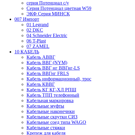
серия Потенциал с/у
Серия Потенциал цветная W59
ЭКФ Серия МИНСК
007 Импорт
01 Legrand
02 DKC
04 Schneider Electric
06 T-Plast
07 ZAMEL
10 КАБЕЛЬ
Кабель АВВГ
Кабель ВВГ (NYM)
Кабель ВВГ нг ВВГнг-LS
Кабель ВВГнг FRLS
Кабель информационный, трос
Кабель КВВГ
Кабель КГ КГ-ХЛ РПШ
Кабель ТПП телефонный
Кабельная маркировка
Кабельные муфты
Кабельные наконечнки
Кабельные скрутки СИЗ
Кабельные соед типа WAGO
Кабельные стяжки
Крепеж для кабеля