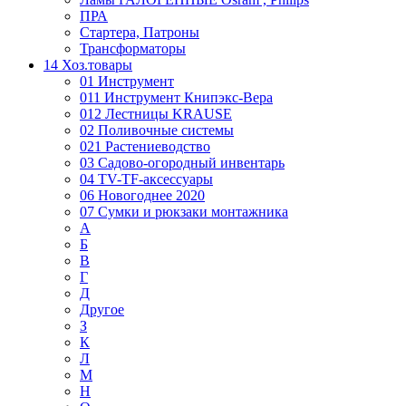
ПРА
Стартера, Патроны
Трансформаторы
14 Хоз.товары
01 Инструмент
011 Инструмент Книпэкс-Вера
012 Лестницы KRAUSE
02 Поливочные системы
021 Растениеводство
03 Садово-огородный инвентарь
04 TV-TF-аксессуары
06 Новогоднее 2020
07 Сумки и рюкзаки монтажника
А
Б
В
Г
Д
Другое
З
К
Л
М
Н