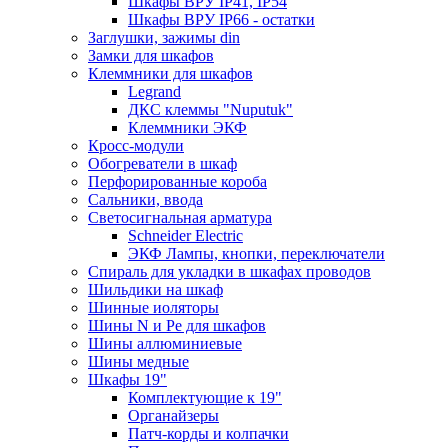
Шкафы ВРУ IP41, IP54
Шкафы ВРУ IP66 - остатки
Заглушки, зажимы din
Замки для шкафов
Клеммники для шкафов
Legrand
ДКС клеммы "Nuputuk"
Клеммники ЭКФ
Кросс-модули
Обогреватели в шкаф
Перфорированные короба
Сальники, ввода
Светосигнальная арматура
Schneider Electric
ЭКФ Лампы, кнопки, переключатели
Спираль для укладки в шкафах проводов
Шильдики на шкаф
Шинные иоляторы
Шины N и Pe для шкафов
Шины аллюминиевые
Шины медные
Шкафы 19"
Комплектующие к 19"
Органайзеры
Патч-корды и колпачки