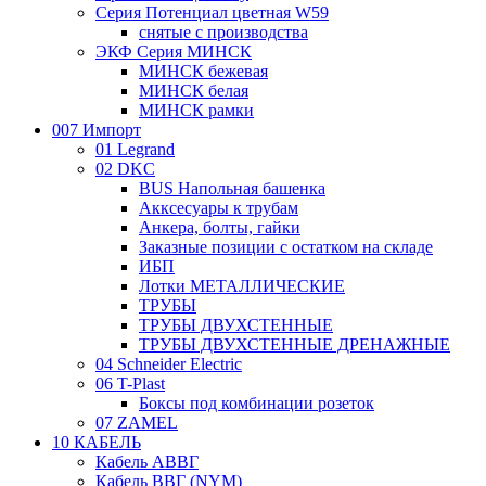
Серия Потенциал цветная W59
снятые с производства
ЭКФ Серия МИНСК
МИНСК бежевая
МИНСК белая
МИНСК рамки
007 Импорт
01 Legrand
02 DKC
BUS Напольная башенка
Акксесуары к трубам
Анкера, болты, гайки
Заказные позиции с остатком на складе
ИБП
Лотки МЕТАЛЛИЧЕСКИЕ
ТРУБЫ
ТРУБЫ ДВУХСТЕННЫЕ
ТРУБЫ ДВУХСТЕННЫЕ ДРЕНАЖНЫЕ
04 Schneider Electric
06 T-Plast
Боксы под комбинации розеток
07 ZAMEL
10 КАБЕЛЬ
Кабель АВВГ
Кабель ВВГ (NYM)