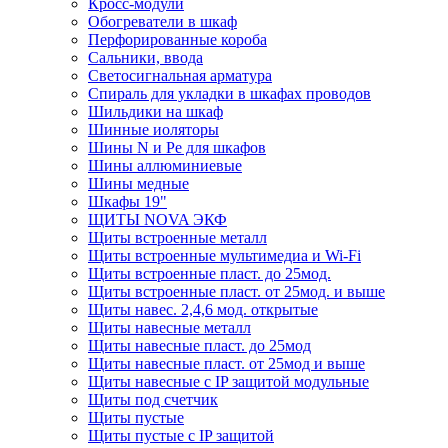
Кросс-модули
Обогреватели в шкаф
Перфорированные короба
Сальники, ввода
Светосигнальная арматура
Спираль для укладки в шкафах проводов
Шильдики на шкаф
Шинные иоляторы
Шины N и Pe для шкафов
Шины аллюминиевые
Шины медные
Шкафы 19"
ЩИТЫ NOVA ЭКФ
Щиты встроенные металл
Щиты встроенные мультимедиа и Wi-Fi
Щиты встроенные пласт. до 25мод.
Щиты встроенные пласт. от 25мод. и выше
Щиты навес. 2,4,6 мод. открытые
Щиты навесные металл
Щиты навесные пласт. до 25мод
Щиты навесные пласт. от 25мод и выше
Щиты навесные с IP защитой модульные
Щиты под счетчик
Щиты пустые
Щиты пустые с IP защитой