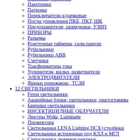
Пакетники
Патроны
Переключатели кулачковые
Посты управления ПКЕ, ПКТ, ШК
Предохранители, разрядники, УЗИП
ПРИБОРЫ
Разъемы
Розеточные таймеры, солн.панели
Рубильники
Рубильники ABB
Счетчики
Трасформаторы тока
Удлинители, вилки, разветвители
ЭЛЕКТРОДВИГАТЕЛИ
Ящики понижающ., ТСЗИ
12 СВЕТИЛЬНИКИ
Feron светильники
Аварийные блоки, светильники, пиктограммы
Банники светильники
ИНСЕКТИЦИДНЫЕ ОБЛУЧАТЕЛИ
Люстры Wolta, Luminarte
Прожектора
Светильники LENA Lighting ПСХ+столбики
Светильники встроенные под КЛЛ и МГЛ
Светильники люминисцентные