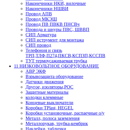
Наконечники НКИ, вилочные
Наконечники НШВИ
Провод АПВ
Провод МКЭШ
Провод ПВ ПВКВ ПНСВч
Провода и шнуры ПВС, ШВВП
СИП Арматура
СИП иструмент для монтажа
СИП провод
Телефония и связь
ТРП,ТЛФ,П274,ПКСВ,КСПЗП,КССПВ
ТУТ термоусаживаемая трубка
11 НИЗКОВОЛЬТНОЕ ОБОРУДОВАНИЕ
АВР ЭКФ
Взрывозащита оборудование
Датчики движения
Другое, изоляторы,РОС
Защитные материалы
колодки клеммные
Концевые выключатели
Коробки TPlast, HEGEL
Коробки установочные, распаечные о/у
Металл, полоса заземления
Металлорукав, трубка-кембрик
Наклейки, таблички