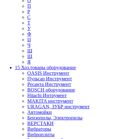
О
П
Р
С
Т
У
Ф
Ц
Ч
Ш
Щ
Я
15 Хоз.товары оборудование
OASIS Инструмент
Пульсар Инструмент
Ресанта Инструмент
BOSCH оборудование
Hitachi Интрумент
MAKITA инструмент
URAGAN, ЗУБР инструмент
Автомойки
Бензопилы, Электропилы
ВЕРСТАКИ
Вибраторы
Виброплиты