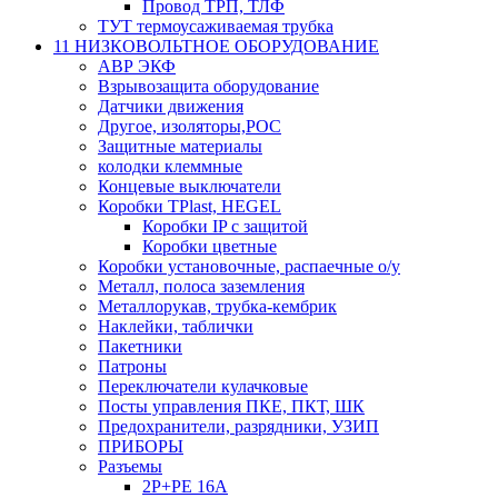
Провод ТРП, ТЛФ
ТУТ термоусаживаемая трубка
11 НИЗКОВОЛЬТНОЕ ОБОРУДОВАНИЕ
АВР ЭКФ
Взрывозащита оборудование
Датчики движения
Другое, изоляторы,РОС
Защитные материалы
колодки клеммные
Концевые выключатели
Коробки TPlast, HEGEL
Коробки IP с защитой
Коробки цветные
Коробки установочные, распаечные о/у
Металл, полоса заземления
Металлорукав, трубка-кембрик
Наклейки, таблички
Пакетники
Патроны
Переключатели кулачковые
Посты управления ПКЕ, ПКТ, ШК
Предохранители, разрядники, УЗИП
ПРИБОРЫ
Разъемы
2P+PE 16A