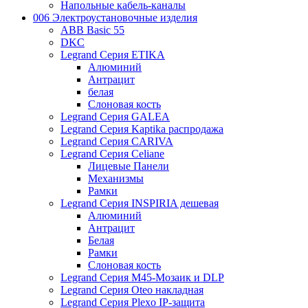
Напольные кабель-каналы
006 Электроустановочные изделия
ABB Basic 55
DKC
Legrand Серия ETIKA
Алюминий
Антрацит
белая
Слоновая кость
Legrand Серия GALEA
Legrand Серия Kaptika распродажа
Legrand Серия CARIVA
Legrand Серия Celiane
Лицевые Панели
Механизмы
Рамки
Legrand Серия INSPIRIA дешевая
Алюминий
Антрацит
Белая
Рамки
Слоновая кость
Legrand Серия M45-Мозаик и DLP
Legrand Серия Oteo накладная
Legrand Серия Plexo IP-защита