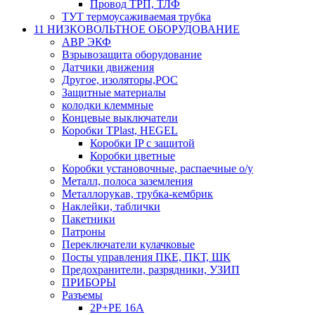
Провод ТРП, ТЛФ
ТУТ термоусаживаемая трубка
11 НИЗКОВОЛЬТНОЕ ОБОРУДОВАНИЕ
АВР ЭКФ
Взрывозащита оборудование
Датчики движения
Другое, изоляторы,РОС
Защитные материалы
колодки клеммные
Концевые выключатели
Коробки TPlast, HEGEL
Коробки IP с защитой
Коробки цветные
Коробки установочные, распаечные о/у
Металл, полоса заземления
Металлорукав, трубка-кембрик
Наклейки, таблички
Пакетники
Патроны
Переключатели кулачковые
Посты управления ПКЕ, ПКТ, ШК
Предохранители, разрядники, УЗИП
ПРИБОРЫ
Разъемы
2P+PE 16A