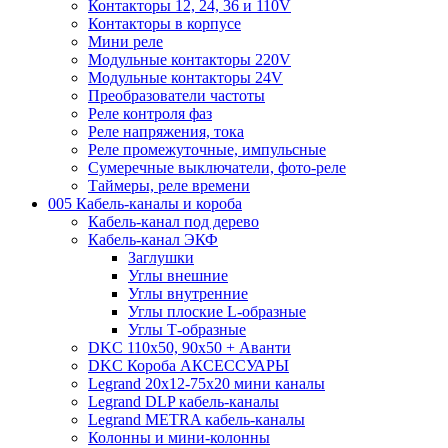
Контакторы 12, 24, 36 и 110V
Контакторы в корпусе
Мини реле
Модульные контакторы 220V
Модульные контакторы 24V
Преобразователи частоты
Реле контроля фаз
Реле напряжения, тока
Реле промежуточные, импульсные
Сумеречные выключатели, фото-реле
Таймеры, реле времени
005 Кабель-каналы и короба
Кабель-канал под дерево
Кабель-канал ЭКФ
Заглушки
Углы внешние
Углы внутренние
Углы плоские L-образные
Углы Т-образные
DKC 110х50, 90х50 + Аванти
DKC Короба АКСЕССУАРЫ
Legrand 20х12-75х20 мини каналы
Legrand DLP кабель-каналы
Legrand METRA кабель-каналы
Колонны и мини-колонны