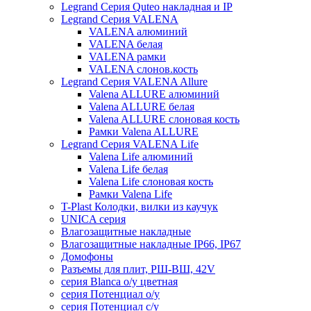
Legrand Серия Quteo накладная и IP
Legrand Серия VALENA
VALENA алюминий
VALENA белая
VALENA рамки
VALENA слонов.кость
Legrand Серия VALENA Allure
Valena ALLURE алюминий
Valena ALLURE белая
Valena ALLURE слоновая кость
Рамки Valena ALLURE
Legrand Серия VALENA Life
Valena Life алюминий
Valena Life белая
Valena Life слоновая кость
Рамки Valena Life
T-Plast Колодки, вилки из каучук
UNICA серия
Влагозащитные накладные
Влагозащитные накладные IP66, IP67
Домофоны
Разъемы для плит, РШ-ВШ, 42V
серия Blanca о/у цветная
серия Потенциал о/у
серия Потенциал с/у