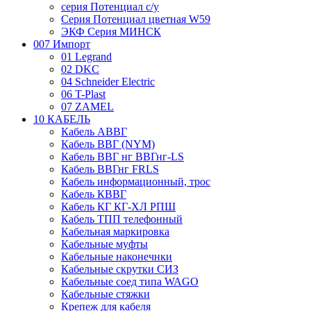
серия Потенциал с/у
Серия Потенциал цветная W59
ЭКФ Серия МИНСК
007 Импорт
01 Legrand
02 DKC
04 Schneider Electric
06 T-Plast
07 ZAMEL
10 КАБЕЛЬ
Кабель АВВГ
Кабель ВВГ (NYM)
Кабель ВВГ нг ВВГнг-LS
Кабель ВВГнг FRLS
Кабель информационный, трос
Кабель КВВГ
Кабель КГ КГ-ХЛ РПШ
Кабель ТПП телефонный
Кабельная маркировка
Кабельные муфты
Кабельные наконечнки
Кабельные скрутки СИЗ
Кабельные соед типа WAGO
Кабельные стяжки
Крепеж для кабеля