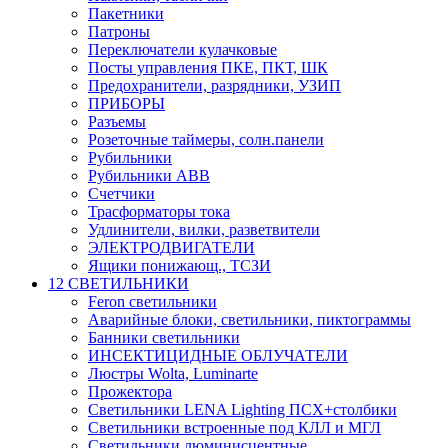
Пакетники
Патроны
Переключатели кулачковые
Посты управления ПКЕ, ПКТ, ШК
Предохранители, разрядники, УЗИП
ПРИБОРЫ
Разъемы
Розеточные таймеры, солн.панели
Рубильники
Рубильники ABB
Счетчики
Трасформаторы тока
Удлинители, вилки, разветвители
ЭЛЕКТРОДВИГАТЕЛИ
Ящики понижающ., ТСЗИ
12 СВЕТИЛЬНИКИ
Feron светильники
Аварийные блоки, светильники, пиктограммы
Банники светильники
ИНСЕКТИЦИДНЫЕ ОБЛУЧАТЕЛИ
Люстры Wolta, Luminarte
Прожектора
Светильники LENA Lighting ПСХ+столбики
Светильники встроенные под КЛЛ и МГЛ
Светильники люминисцентные