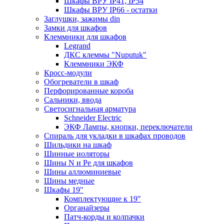
Шкафы ВРУ IP41, IP54
Шкафы ВРУ IP66 - остатки
Заглушки, зажимы din
Замки для шкафов
Клеммники для шкафов
Legrand
ДКС клеммы "Nuputuk"
Клеммники ЭКФ
Кросс-модули
Обогреватели в шкаф
Перфорированные короба
Сальники, ввода
Светосигнальная арматура
Schneider Electric
ЭКФ Лампы, кнопки, переключатели
Спираль для укладки в шкафах проводов
Шильдики на шкаф
Шинные иоляторы
Шины N и Pe для шкафов
Шины аллюминиевые
Шины медные
Шкафы 19"
Комплектующие к 19"
Органайзеры
Патч-корды и колпачки