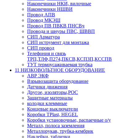
Наконечники НКИ, вилочные
Наконечники НШВИ
Провод АПВ
Провод МКЭШ
Провод ПВ ПВКВ ПНСВч
Провода и шнуры ПВС, ШВВП
СИП Арматура
СИП иструмент для монтажа
СИП провод
Телефония и связь
ТРП,ТЛФ,П274,ПКСВ,КСПЗП,КССПВ
ТУТ термоусаживаемая трубка
11 НИЗКОВОЛЬТНОЕ ОБОРУДОВАНИЕ
АВР ЭКФ
Взрывозащита оборудование
Датчики движения
Другое, изоляторы,РОС
Защитные материалы
колодки клеммные
Концевые выключатели
Коробки TPlast, HEGEL
Коробки установочные, распаечные о/у
Металл, полоса заземления
Металлорукав, трубка-кембрик
Наклейки, таблички