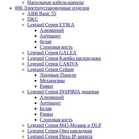
Напольные кабель-каналы
006 Электроустановочные изделия
ABB Basic 55
DKC
Legrand Серия ETIKA
Алюминий
Антрацит
белая
Слоновая кость
Legrand Серия GALEA
Legrand Серия Kaptika распродажа
Legrand Серия CARIVA
Legrand Серия Celiane
Лицевые Панели
Механизмы
Рамки
Legrand Серия INSPIRIA дешевая
Алюминий
Антрацит
Белая
Рамки
Слоновая кость
Legrand Серия M45-Мозаик и DLP
Legrand Серия Oteo накладная
Legrand Серия Plexo IP-защита