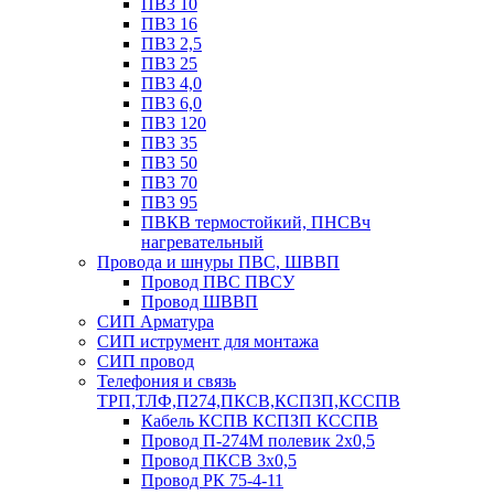
ПВ3 10
ПВ3 16
ПВ3 2,5
ПВ3 25
ПВ3 4,0
ПВ3 6,0
ПВ3 120
ПВ3 35
ПВ3 50
ПВ3 70
ПВ3 95
ПВКВ термостойкий, ПНСВч
нагревательный
Провода и шнуры ПВС, ШВВП
Провод ПВС ПВСУ
Провод ШВВП
СИП Арматура
СИП иструмент для монтажа
СИП провод
Телефония и связь
ТРП,ТЛФ,П274,ПКСВ,КСПЗП,КССПВ
Кабель КСПВ КСПЗП КССПВ
Провод П-274М полевик 2х0,5
Провод ПКСВ 3х0,5
Провод РК 75-4-11