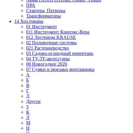
ПРА
Стартера, Патроны
Трансформаторы
14 Хоз.товары
01 Инструмент
011 Инструмент Книпэкс-Вера
012 Лестницы KRAUSE
02 Поливочные системы
021 Растениеводство
03 Садово-огородный инвентарь
04 TV-TF-аксессуары
06 Новогоднее 2020
07 Сумки и рюкзаки монтажника
А
Б
В
Г
Д
Другое
З
К
Л
М
Н