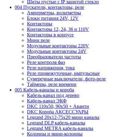
Щиты пустые с IP защитой стекло
004 Пускатели, контакторы, реле
Амперметры, вольтметры
Блоки питания 24V, 12V
Контакторы
Контакторы 12, 24, 36 и 110V
Контакторы в корпусе
Мини реле
Модульные контакторы 220V
Модульные контакторы 24V
Преобразователи частоты
Реле контроля фаз
Реле напряжения, тока
Реле промежуточные, импульсные
Сумеречные выключатели, фото-реле
Таймеры, реле времени
005 Кабель-каналы и короба
Кабель-канал под дерево
Кабель-канал ЭКФ
DKC 110х50, 90х50 + Аванти
DKC Короба АКСЕССУАРЫ
Legrand 20х12-75х20 мини каналы
Legrand DLP кабель-каналы
Legrand METRA кабель-каналы
Колонны и мини-колонны