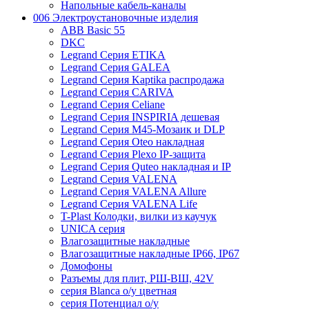
Напольные кабель-каналы
006 Электроустановочные изделия
ABB Basic 55
DKC
Legrand Серия ETIKA
Legrand Серия GALEA
Legrand Серия Kaptika распродажа
Legrand Серия CARIVA
Legrand Серия Celiane
Legrand Серия INSPIRIA дешевая
Legrand Серия M45-Мозаик и DLP
Legrand Серия Oteo накладная
Legrand Серия Plexo IP-защита
Legrand Серия Quteo накладная и IP
Legrand Серия VALENA
Legrand Серия VALENA Allure
Legrand Серия VALENA Life
T-Plast Колодки, вилки из каучук
UNICA серия
Влагозащитные накладные
Влагозащитные накладные IP66, IP67
Домофоны
Разъемы для плит, РШ-ВШ, 42V
серия Blanca о/у цветная
серия Потенциал о/у