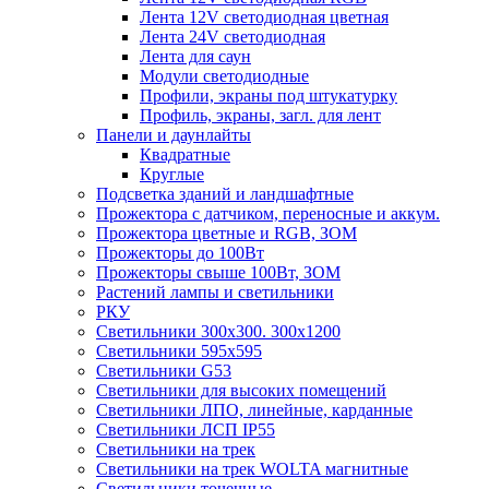
Лента 12V светодиодная цветная
Лента 24V светодиодная
Лента для саун
Модули светодиодные
Профили, экраны под штукатурку
Профиль, экраны, загл. для лент
Панели и даунлайты
Квадратные
Круглые
Подсветка зданий и ландшафтные
Прожектора с датчиком, переносные и аккум.
Прожектора цветные и RGB, ЗОМ
Прожекторы до 100Вт
Прожекторы свыше 100Вт, ЗОМ
Растений лампы и светильники
РКУ
Светильники 300х300. 300х1200
Светильники 595х595
Светильники G53
Светильники для высоких помещений
Светильники ЛПО, линейные, карданные
Светильники ЛСП IP55
Светильники на трек
Светильники на трек WOLTA магнитные
Светильники точечные