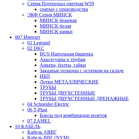
Серия Потенциал цветная W59
снятые с производства
ЭКФ Серия МИНСК
МИНСК бежевая
МИНСК белая
МИНСК рамки
007 Импорт
01 Legrand
02 DKC
BUS Напольная башенка
Акксесуары к трубам
Анкера, болты, гайки
Заказные позиции с остатком на складе
ИБП
Лотки МЕТАЛЛИЧЕСКИЕ
ТРУБЫ
ТРУБЫ ДВУХСТЕННЫЕ
ТРУБЫ ДВУХСТЕННЫЕ ДРЕНАЖНЫЕ
04 Schneider Electric
06 T-Plast
Боксы под комбинации розеток
07 ZAMEL
10 КАБЕЛЬ
Кабель АВВГ
Кабель ВВГ (NYM)