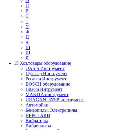
О
П
Р
С
Т
У
Ф
Ц
Ч
Ш
Щ
Я
15 Хоз.товары оборудование
OASIS Инструмент
Пульсар Инструмент
Ресанта Инструмент
BOSCH оборудование
Hitachi Интрумент
MAKITA инструмент
URAGAN, ЗУБР инструмент
Автомойки
Бензопилы, Электропилы
ВЕРСТАКИ
Вибраторы
Виброплиты