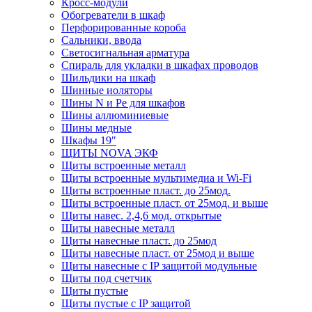
Кросс-модули
Обогреватели в шкаф
Перфорированные короба
Сальники, ввода
Светосигнальная арматура
Спираль для укладки в шкафах проводов
Шильдики на шкаф
Шинные иоляторы
Шины N и Pe для шкафов
Шины аллюминиевые
Шины медные
Шкафы 19"
ЩИТЫ NOVA ЭКФ
Щиты встроенные металл
Щиты встроенные мультимедиа и Wi-Fi
Щиты встроенные пласт. до 25мод.
Щиты встроенные пласт. от 25мод. и выше
Щиты навес. 2,4,6 мод. открытые
Щиты навесные металл
Щиты навесные пласт. до 25мод
Щиты навесные пласт. от 25мод и выше
Щиты навесные с IP защитой модульные
Щиты под счетчик
Щиты пустые
Щиты пустые с IP защитой