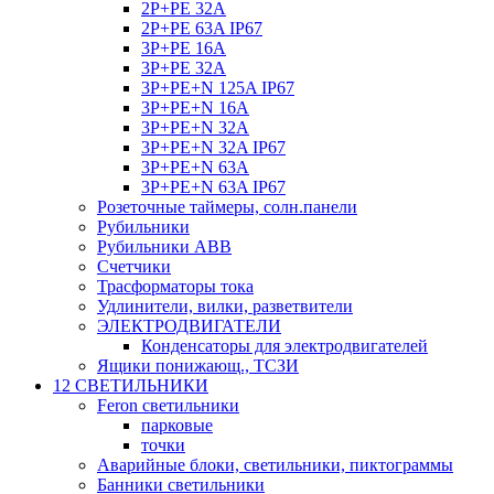
2P+PE 32A
2P+PE 63A IP67
3P+PE 16A
3P+PE 32A
3P+PE+N 125A IP67
3P+PE+N 16A
3P+PE+N 32A
3P+PE+N 32A IP67
3P+PE+N 63A
3P+PE+N 63A IP67
Розеточные таймеры, солн.панели
Рубильники
Рубильники ABB
Счетчики
Трасформаторы тока
Удлинители, вилки, разветвители
ЭЛЕКТРОДВИГАТЕЛИ
Конденсаторы для электродвигателей
Ящики понижающ., ТСЗИ
12 СВЕТИЛЬНИКИ
Feron светильники
парковые
точки
Аварийные блоки, светильники, пиктограммы
Банники светильники