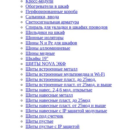
Кросс-модули
Обогреватели в шкаф
Перфорированные короба
Сальники, ввода
Светосигнальная арматура
Спираль для укладки в шкафах проводов
Шильдики на шкаф
Шинные иоляторы
Шины N и Pe для шкафов
Шины аллюминиевые
Шины медные
Шкафы 19"
ЩИТЫ NOVA ЭКФ
Щиты встроенные металл
Щиты встроенные мультимедиа и Wi-Fi
Щиты встроенные пласт. до 25мод.
Щиты встроенные пласт. от 25мод. и выше
Щиты навес. 2,4,6 мод. открытые
Щиты навесные металл
Щиты навесные пласт. до 25мод
Щиты навесные пласт. от 25мод и выше
Щиты навесные с IP защитой модульные
Щиты под счетчик
Щиты пустые
Щиты пустые с IP защитой