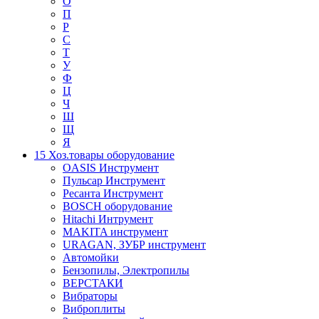
О
П
Р
С
Т
У
Ф
Ц
Ч
Ш
Щ
Я
15 Хоз.товары оборудование
OASIS Инструмент
Пульсар Инструмент
Ресанта Инструмент
BOSCH оборудование
Hitachi Интрумент
MAKITA инструмент
URAGAN, ЗУБР инструмент
Автомойки
Бензопилы, Электропилы
ВЕРСТАКИ
Вибраторы
Виброплиты