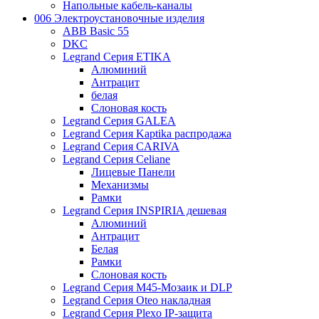
Напольные кабель-каналы
006 Электроустановочные изделия
ABB Basic 55
DKC
Legrand Серия ETIKA
Алюминий
Антрацит
белая
Слоновая кость
Legrand Серия GALEA
Legrand Серия Kaptika распродажа
Legrand Серия CARIVA
Legrand Серия Celiane
Лицевые Панели
Механизмы
Рамки
Legrand Серия INSPIRIA дешевая
Алюминий
Антрацит
Белая
Рамки
Слоновая кость
Legrand Серия M45-Мозаик и DLP
Legrand Серия Oteo накладная
Legrand Серия Plexo IP-защита