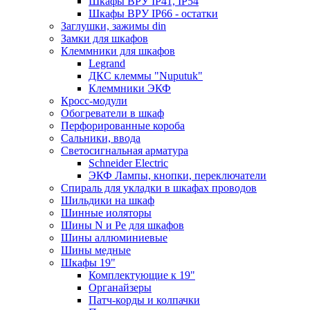
Шкафы ВРУ IP41, IP54
Шкафы ВРУ IP66 - остатки
Заглушки, зажимы din
Замки для шкафов
Клеммники для шкафов
Legrand
ДКС клеммы "Nuputuk"
Клеммники ЭКФ
Кросс-модули
Обогреватели в шкаф
Перфорированные короба
Сальники, ввода
Светосигнальная арматура
Schneider Electric
ЭКФ Лампы, кнопки, переключатели
Спираль для укладки в шкафах проводов
Шильдики на шкаф
Шинные иоляторы
Шины N и Pe для шкафов
Шины аллюминиевые
Шины медные
Шкафы 19"
Комплектующие к 19"
Органайзеры
Патч-корды и колпачки