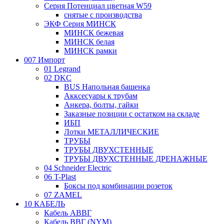
Серия Потенциал цветная W59
снятые с производства
ЭКФ Серия МИНСК
МИНСК бежевая
МИНСК белая
МИНСК рамки
007 Импорт
01 Legrand
02 DKC
BUS Напольная башенка
Акксесуары к трубам
Анкера, болты, гайки
Заказные позиции с остатком на складе
ИБП
Лотки МЕТАЛЛИЧЕСКИЕ
ТРУБЫ
ТРУБЫ ДВУХСТЕННЫЕ
ТРУБЫ ДВУХСТЕННЫЕ ДРЕНАЖНЫЕ
04 Schneider Electric
06 T-Plast
Боксы под комбинации розеток
07 ZAMEL
10 КАБЕЛЬ
Кабель АВВГ
Кабель ВВГ (NYM)