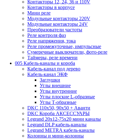
Контакторы 12, 24, 36 и 110V
Контакторы в корпусе
Мини реле
Модульные контакторы 220V
Модульные контакторы 24V
Преобразователи частоты
Реле контроля фаз
Реле напряжения, тока
Реле промежуточные, импульсные
Сумеречные выключатели, фото-реле
Таймеры, реле времени
005 Кабель-каналы и короба
Кабель-канал под дерево
Кабель-канал ЭКФ
Заглушки
Углы внешние
Углы внутренние
Углы плоские L-образные
Углы Т-образные
DKC 110х50, 90х50 + Аванти
DKC Короба АКСЕССУАРЫ
Legrand 20х12-75х20 мини каналы
Legrand DLP кабель-каналы
Legrand METRA кабель-каналы
Колонны и мини-колонны