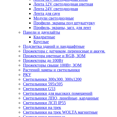
Лента 12V светодиодная цветная
Лента 24V светодиодная
Лента для саун
Модули светодиодные
Профили, экраны под штукатурку
Профиль, экраны, загл. для лент
Панели и даунлайты
Квадратные
Круглые
Подсветка зданий и ландшафтные
Прожектора с датчиком, переносные и аккум.
Прожектора цветные и RGB, ЗОМ
Прожекторы до 100Вт
Прожекторы свыше 100Вт, ЗОМ
Растений лампы и светильники
РКУ
Светильники 300х300. 300х1200
Светильники 595х595
Светильники G53
Светильники для высоких помещений
Светильники ЛПО, линейные, карданные
Светильники ЛСП IP55
Светильники на трек
Светильники на трек WOLTA магнитные
Светильники точечные