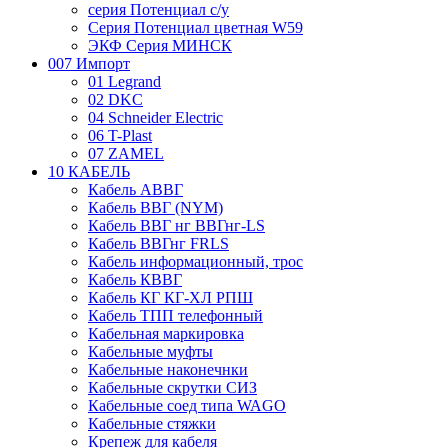
серия Потенциал с/у
Серия Потенциал цветная W59
ЭКФ Серия МИНСК
007 Импорт
01 Legrand
02 DKC
04 Schneider Electric
06 T-Plast
07 ZAMEL
10 КАБЕЛЬ
Кабель АВВГ
Кабель ВВГ (NYM)
Кабель ВВГ нг ВВГнг-LS
Кабель ВВГнг FRLS
Кабель информационный, трос
Кабель КВВГ
Кабель КГ КГ-ХЛ РПШ
Кабель ТПП телефонный
Кабельная маркировка
Кабельные муфты
Кабельные наконечнки
Кабельные скрутки СИЗ
Кабельные соед типа WAGO
Кабельные стяжки
Крепеж для кабеля