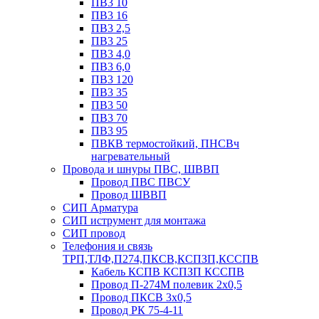
ПВ3 10
ПВ3 16
ПВ3 2,5
ПВ3 25
ПВ3 4,0
ПВ3 6,0
ПВ3 120
ПВ3 35
ПВ3 50
ПВ3 70
ПВ3 95
ПВКВ термостойкий, ПНСВч
нагревательный
Провода и шнуры ПВС, ШВВП
Провод ПВС ПВСУ
Провод ШВВП
СИП Арматура
СИП иструмент для монтажа
СИП провод
Телефония и связь
ТРП,ТЛФ,П274,ПКСВ,КСПЗП,КССПВ
Кабель КСПВ КСПЗП КССПВ
Провод П-274М полевик 2х0,5
Провод ПКСВ 3х0,5
Провод РК 75-4-11