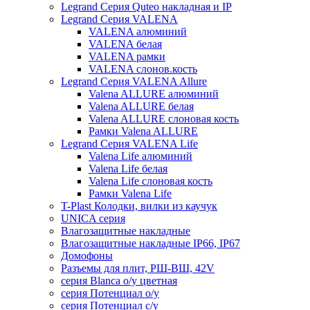
Legrand Серия Quteo накладная и IP
Legrand Серия VALENA
VALENA алюминий
VALENA белая
VALENA рамки
VALENA слонов.кость
Legrand Серия VALENA Allure
Valena ALLURE алюминий
Valena ALLURE белая
Valena ALLURE слоновая кость
Рамки Valena ALLURE
Legrand Серия VALENA Life
Valena Life алюминий
Valena Life белая
Valena Life слоновая кость
Рамки Valena Life
T-Plast Колодки, вилки из каучук
UNICA серия
Влагозащитные накладные
Влагозащитные накладные IP66, IP67
Домофоны
Разъемы для плит, РШ-ВШ, 42V
серия Blanca о/у цветная
серия Потенциал о/у
серия Потенциал с/у