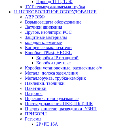
Провод ТРП, ТЛФ
ТУТ термоусаживаемая трубка
11 НИЗКОВОЛЬТНОЕ ОБОРУДОВАНИЕ
АВР ЭКФ
Взрывозащита оборудование
Датчики движения
Другое, изоляторы,РОС
Защитные материалы
колодки клеммные
Концевые выключатели
Коробки TPlast, HEGEL
Коробки IP с защитой
Коробки цветные
Коробки установочные, распаечные о/у
Металл, полоса заземления
Металлорукав, трубка-кембрик
Наклейки, таблички
Пакетники
Патроны
Переключатели кулачковые
Посты управления ПКЕ, ПКТ, ШК
Предохранители, разрядники, УЗИП
ПРИБОРЫ
Разъемы
2P+PE 16A