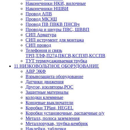
Наконечники НКИ, вилочные
Наконечники НШВИ
Провод АПВ
Провод МКЭШ
Провод ПВ ПВКВ ПНСВч
Провода и шнуры ПВС, ШВВП
СИП Арматура
СИП иструмент для монтажа
СИП провод
Телефония и связь
ТРП,ТЛФ,П274,ПКСВ,КСПЗП,КССПВ
ТУТ термоусаживаемая трубка
11 НИЗКОВОЛЬТНОЕ ОБОРУДОВАНИЕ
АВР ЭКФ
Взрывозащита оборудование
Датчики движения
Другое, изоляторы,РОС
Защитные материалы
колодки клеммные
Концевые выключатели
Коробки TPlast, HEGEL
Коробки установочные, распаечные о/у
Металл, полоса заземления
Металлорукав, трубка-кембрик
Наклейки, таблички