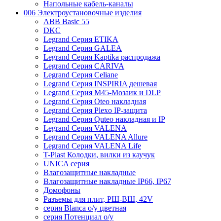
Напольные кабель-каналы
006 Электроустановочные изделия
ABB Basic 55
DKC
Legrand Серия ETIKA
Legrand Серия GALEA
Legrand Серия Kaptika распродажа
Legrand Серия CARIVA
Legrand Серия Celiane
Legrand Серия INSPIRIA дешевая
Legrand Серия M45-Мозаик и DLP
Legrand Серия Oteo накладная
Legrand Серия Plexo IP-защита
Legrand Серия Quteo накладная и IP
Legrand Серия VALENA
Legrand Серия VALENA Allure
Legrand Серия VALENA Life
T-Plast Колодки, вилки из каучук
UNICA серия
Влагозащитные накладные
Влагозащитные накладные IP66, IP67
Домофоны
Разъемы для плит, РШ-ВШ, 42V
серия Blanca о/у цветная
серия Потенциал о/у