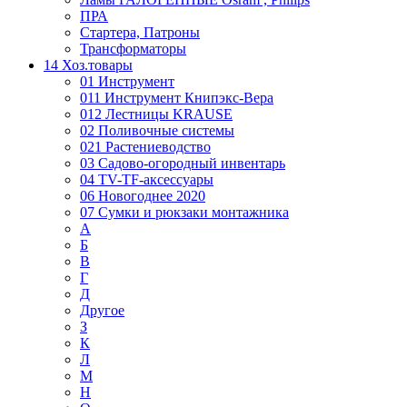
ПРА
Стартера, Патроны
Трансформаторы
14 Хоз.товары
01 Инструмент
011 Инструмент Книпэкс-Вера
012 Лестницы KRAUSE
02 Поливочные системы
021 Растениеводство
03 Садово-огородный инвентарь
04 TV-TF-аксессуары
06 Новогоднее 2020
07 Сумки и рюкзаки монтажника
А
Б
В
Г
Д
Другое
З
К
Л
М
Н