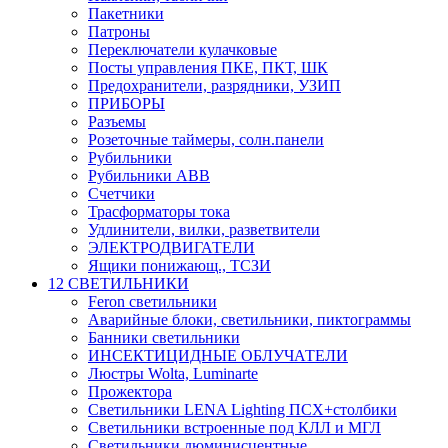
Пакетники
Патроны
Переключатели кулачковые
Посты управления ПКЕ, ПКТ, ШК
Предохранители, разрядники, УЗИП
ПРИБОРЫ
Разъемы
Розеточные таймеры, солн.панели
Рубильники
Рубильники ABB
Счетчики
Трасформаторы тока
Удлинители, вилки, разветвители
ЭЛЕКТРОДВИГАТЕЛИ
Ящики понижающ., ТСЗИ
12 СВЕТИЛЬНИКИ
Feron светильники
Аварийные блоки, светильники, пиктограммы
Банники светильники
ИНСЕКТИЦИДНЫЕ ОБЛУЧАТЕЛИ
Люстры Wolta, Luminarte
Прожектора
Светильники LENA Lighting ПСХ+столбики
Светильники встроенные под КЛЛ и МГЛ
Светильники люминисцентные