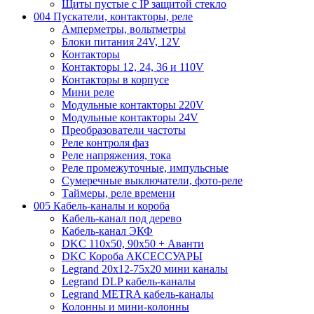
Щиты пустые с IP защитой стекло
004 Пускатели, контакторы, реле
Амперметры, вольтметры
Блоки питания 24V, 12V
Контакторы
Контакторы 12, 24, 36 и 110V
Контакторы в корпусе
Мини реле
Модульные контакторы 220V
Модульные контакторы 24V
Преобразователи частоты
Реле контроля фаз
Реле напряжения, тока
Реле промежуточные, импульсные
Сумеречные выключатели, фото-реле
Таймеры, реле времени
005 Кабель-каналы и короба
Кабель-канал под дерево
Кабель-канал ЭКФ
DKC 110х50, 90х50 + Аванти
DKC Короба АКСЕССУАРЫ
Legrand 20х12-75х20 мини каналы
Legrand DLP кабель-каналы
Legrand METRA кабель-каналы
Колонны и мини-колонны