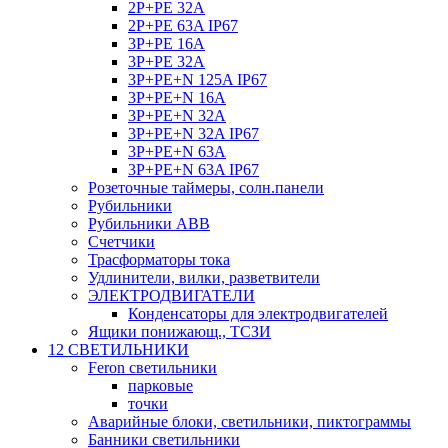
2P+PE 32A
2P+PE 63A IP67
3P+PE 16A
3P+PE 32A
3P+PE+N 125A IP67
3P+PE+N 16A
3P+PE+N 32A
3P+PE+N 32A IP67
3P+PE+N 63A
3P+PE+N 63A IP67
Розеточные таймеры, солн.панели
Рубильники
Рубильники ABB
Счетчики
Трасформаторы тока
Удлинители, вилки, разветвители
ЭЛЕКТРОДВИГАТЕЛИ
Конденсаторы для электродвигателей
Ящики понижающ., ТСЗИ
12 СВЕТИЛЬНИКИ
Feron светильники
парковые
точки
Аварийные блоки, светильники, пиктограммы
Банники светильники