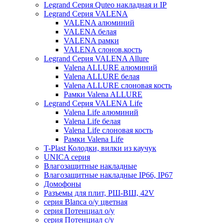
Legrand Серия Quteo накладная и IP
Legrand Серия VALENA
VALENA алюминий
VALENA белая
VALENA рамки
VALENA слонов.кость
Legrand Серия VALENA Allure
Valena ALLURE алюминий
Valena ALLURE белая
Valena ALLURE слоновая кость
Рамки Valena ALLURE
Legrand Серия VALENA Life
Valena Life алюминий
Valena Life белая
Valena Life слоновая кость
Рамки Valena Life
T-Plast Колодки, вилки из каучук
UNICA серия
Влагозащитные накладные
Влагозащитные накладные IP66, IP67
Домофоны
Разъемы для плит, РШ-ВШ, 42V
серия Blanca о/у цветная
серия Потенциал о/у
серия Потенциал с/у