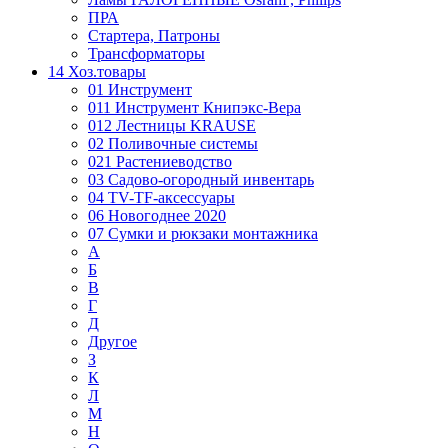
ПРА
Стартера, Патроны
Трансформаторы
14 Хоз.товары
01 Инструмент
011 Инструмент Книпэкс-Вера
012 Лестницы KRAUSE
02 Поливочные системы
021 Растениеводство
03 Садово-огородный инвентарь
04 TV-TF-аксессуары
06 Новогоднее 2020
07 Сумки и рюкзаки монтажника
А
Б
В
Г
Д
Другое
З
К
Л
М
Н