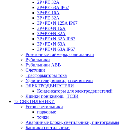
2P+PE 32A
2P+PE 63A IP67
3P+PE 16A
3P+PE 32A
3P+PE+N 125A IP67
3P+PE+N 16A
3P+PE+N 32A
3P+PE+N 32A IP67
3P+PE+N 63A
3P+PE+N 63A IP67
Розеточные таймеры, солн.панели
Рубильники
Рубильники ABB
Счетчики
Трасформаторы тока
Удлинители, вилки, разветвители
ЭЛЕКТРОДВИГАТЕЛИ
Конденсаторы для электродвигателей
Ящики понижающ., ТСЗИ
12 СВЕТИЛЬНИКИ
Feron светильники
парковые
точки
Аварийные блоки, светильники, пиктограммы
Банники светильники