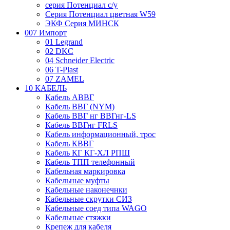
серия Потенциал с/у
Серия Потенциал цветная W59
ЭКФ Серия МИНСК
007 Импорт
01 Legrand
02 DKC
04 Schneider Electric
06 T-Plast
07 ZAMEL
10 КАБЕЛЬ
Кабель АВВГ
Кабель ВВГ (NYM)
Кабель ВВГ нг ВВГнг-LS
Кабель ВВГнг FRLS
Кабель информационный, трос
Кабель КВВГ
Кабель КГ КГ-ХЛ РПШ
Кабель ТПП телефонный
Кабельная маркировка
Кабельные муфты
Кабельные наконечнки
Кабельные скрутки СИЗ
Кабельные соед типа WAGO
Кабельные стяжки
Крепеж для кабеля