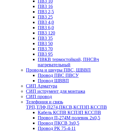
ПВ3 10
ПВ3 16
ПВ3 2,5
ПВ3 25
ПВ3 4,0
ПВ3 6,0
ПВ3 120
ПВ3 35
ПВ3 50
ПВ3 70
ПВ3 95
ПВКВ термостойкий, ПНСВч
нагревательный
Провода и шнуры ПВС, ШВВП
Провод ПВС ПВСУ
Провод ШВВП
СИП Арматура
СИП иструмент для монтажа
СИП провод
Телефония и связь
ТРП,ТЛФ,П274,ПКСВ,КСПЗП,КССПВ
Кабель КСПВ КСПЗП КССПВ
Провод П-274М полевик 2х0,5
Провод ПКСВ 3х0,5
Провод РК 75-4-11