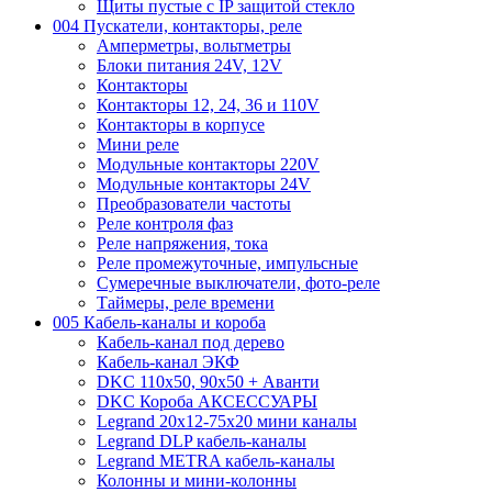
Щиты пустые с IP защитой стекло
004 Пускатели, контакторы, реле
Амперметры, вольтметры
Блоки питания 24V, 12V
Контакторы
Контакторы 12, 24, 36 и 110V
Контакторы в корпусе
Мини реле
Модульные контакторы 220V
Модульные контакторы 24V
Преобразователи частоты
Реле контроля фаз
Реле напряжения, тока
Реле промежуточные, импульсные
Сумеречные выключатели, фото-реле
Таймеры, реле времени
005 Кабель-каналы и короба
Кабель-канал под дерево
Кабель-канал ЭКФ
DKC 110х50, 90х50 + Аванти
DKC Короба АКСЕССУАРЫ
Legrand 20х12-75х20 мини каналы
Legrand DLP кабель-каналы
Legrand METRA кабель-каналы
Колонны и мини-колонны