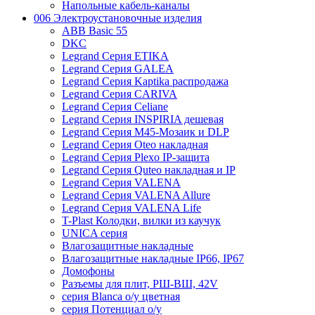
Напольные кабель-каналы
006 Электроустановочные изделия
ABB Basic 55
DKC
Legrand Серия ETIKA
Legrand Серия GALEA
Legrand Серия Kaptika распродажа
Legrand Серия CARIVA
Legrand Серия Celiane
Legrand Серия INSPIRIA дешевая
Legrand Серия M45-Мозаик и DLP
Legrand Серия Oteo накладная
Legrand Серия Plexo IP-защита
Legrand Серия Quteo накладная и IP
Legrand Серия VALENA
Legrand Серия VALENA Allure
Legrand Серия VALENA Life
T-Plast Колодки, вилки из каучук
UNICA серия
Влагозащитные накладные
Влагозащитные накладные IP66, IP67
Домофоны
Разъемы для плит, РШ-ВШ, 42V
серия Blanca о/у цветная
серия Потенциал о/у