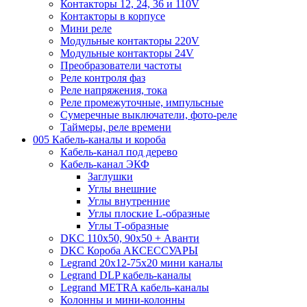
Контакторы 12, 24, 36 и 110V
Контакторы в корпусе
Мини реле
Модульные контакторы 220V
Модульные контакторы 24V
Преобразователи частоты
Реле контроля фаз
Реле напряжения, тока
Реле промежуточные, импульсные
Сумеречные выключатели, фото-реле
Таймеры, реле времени
005 Кабель-каналы и короба
Кабель-канал под дерево
Кабель-канал ЭКФ
Заглушки
Углы внешние
Углы внутренние
Углы плоские L-образные
Углы Т-образные
DKC 110х50, 90х50 + Аванти
DKC Короба АКСЕССУАРЫ
Legrand 20х12-75х20 мини каналы
Legrand DLP кабель-каналы
Legrand METRA кабель-каналы
Колонны и мини-колонны