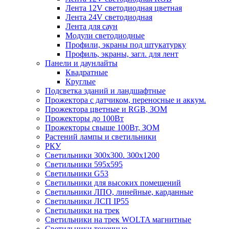
Лента 12V светодиодная цветная
Лента 24V светодиодная
Лента для саун
Модули светодиодные
Профили, экраны под штукатурку
Профиль, экраны, загл. для лент
Панели и даунлайты
Квадратные
Круглые
Подсветка зданий и ландшафтные
Прожектора с датчиком, переносные и аккум.
Прожектора цветные и RGB, ЗОМ
Прожекторы до 100Вт
Прожекторы свыше 100Вт, ЗОМ
Растений лампы и светильники
РКУ
Светильники 300х300. 300х1200
Светильники 595х595
Светильники G53
Светильники для высоких помещений
Светильники ЛПО, линейные, карданные
Светильники ЛСП IP55
Светильники на трек
Светильники на трек WOLTA магнитные
Светильники точечные