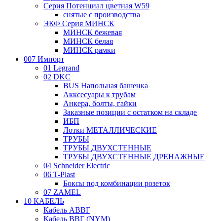
Серия Потенциал цветная W59
снятые с производства
ЭКФ Серия МИНСК
МИНСК бежевая
МИНСК белая
МИНСК рамки
007 Импорт
01 Legrand
02 DKC
BUS Напольная башенка
Акксесуары к трубам
Анкера, болты, гайки
Заказные позиции с остатком на складе
ИБП
Лотки МЕТАЛЛИЧЕСКИЕ
ТРУБЫ
ТРУБЫ ДВУХСТЕННЫЕ
ТРУБЫ ДВУХСТЕННЫЕ ДРЕНАЖНЫЕ
04 Schneider Electric
06 T-Plast
Боксы под комбинации розеток
07 ZAMEL
10 КАБЕЛЬ
Кабель АВВГ
Кабель ВВГ (NYM)