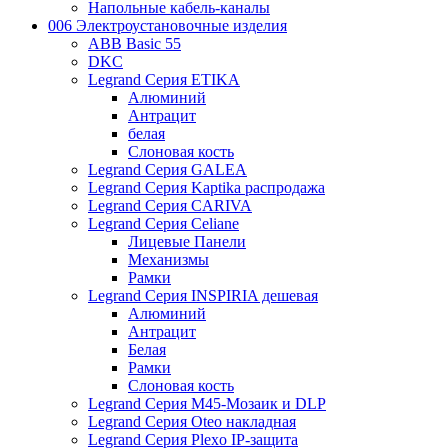
Напольные кабель-каналы
006 Электроустановочные изделия
ABB Basic 55
DKC
Legrand Серия ETIKA
Алюминий
Антрацит
белая
Слоновая кость
Legrand Серия GALEA
Legrand Серия Kaptika распродажа
Legrand Серия CARIVA
Legrand Серия Celiane
Лицевые Панели
Механизмы
Рамки
Legrand Серия INSPIRIA дешевая
Алюминий
Антрацит
Белая
Рамки
Слоновая кость
Legrand Серия M45-Мозаик и DLP
Legrand Серия Oteo накладная
Legrand Серия Plexo IP-защита