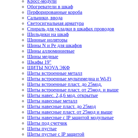
Кросс-модули
Обогреватели в шкаф
Перфорированные короба
Сальники, ввода
Светосигнальная арматура
Спираль для укладки в шкафах проводов
Шильдики на шкаф
Шинные иоляторы
Шины N и Pe для шкафов
Шины аллюминиевые
Шины медные
Шкафы 19"
ЩИТЫ NOVA ЭКФ
Щиты встроенные металл
Щиты встроенные мультимедиа и Wi-Fi
Щиты встроенные пласт. до 25мод.
Щиты встроенные пласт. от 25мод. и выше
Щиты навес. 2,4,6 мод. открытые
Щиты навесные металл
Щиты навесные пласт. до 25мод
Щиты навесные пласт. от 25мод и выше
Щиты навесные с IP защитой модульные
Щиты под счетчик
Щиты пустые
Щиты пустые с IP защитой