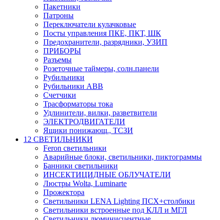
Пакетники
Патроны
Переключатели кулачковые
Посты управления ПКЕ, ПКТ, ШК
Предохранители, разрядники, УЗИП
ПРИБОРЫ
Разъемы
Розеточные таймеры, солн.панели
Рубильники
Рубильники ABB
Счетчики
Трасформаторы тока
Удлинители, вилки, разветвители
ЭЛЕКТРОДВИГАТЕЛИ
Ящики понижающ., ТСЗИ
12 СВЕТИЛЬНИКИ
Feron светильники
Аварийные блоки, светильники, пиктограммы
Банники светильники
ИНСЕКТИЦИДНЫЕ ОБЛУЧАТЕЛИ
Люстры Wolta, Luminarte
Прожектора
Светильники LENA Lighting ПСХ+столбики
Светильники встроенные под КЛЛ и МГЛ
Светильники люминисцентные