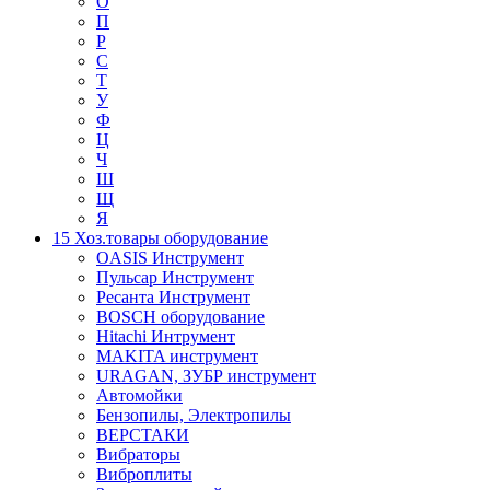
О
П
Р
С
Т
У
Ф
Ц
Ч
Ш
Щ
Я
15 Хоз.товары оборудование
OASIS Инструмент
Пульсар Инструмент
Ресанта Инструмент
BOSCH оборудование
Hitachi Интрумент
MAKITA инструмент
URAGAN, ЗУБР инструмент
Автомойки
Бензопилы, Электропилы
ВЕРСТАКИ
Вибраторы
Виброплиты