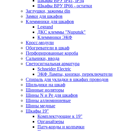
Шкафы ВРУ IP41, IP54
Шкафы ВРУ IP66 - остатки
Заглушки, зажимы din
Замки для шкафов
Клеммники для шкафов
Legrand
ДКС клеммы "Nuputuk"
Клеммники ЭКФ
Кросс-модули
Обогреватели в шкаф
Перфорированные короба
Сальники, ввода
Светосигнальная арматура
Schneider Electric
ЭКФ Лампы, кнопки, переключатели
Спираль для укладки в шкафах проводов
Шильдики на шкаф
Шинные иоляторы
Шины N и Pe для шкафов
Шины аллюминиевые
Шины медные
Шкафы 19"
Комплектующие к 19"
Органайзеры
Патч-корды и колпачки