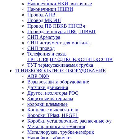
Наконечники НКИ, вилочные
Наконечники НШВИ
Провод АПВ
Провод МКЭШ
Провод ПВ ПВКВ ПНСВч
Провода и шнуры ПВС, ШВВП
СИП Арматура
СИП иструмент для монтажа
СИП провод
Телефония и связь
ТРП,ТЛФ,П274,ПКСВ,КСПЗП,КССПВ
ТУТ термоусаживаемая трубка
11 НИЗКОВОЛЬТНОЕ ОБОРУДОВАНИЕ
АВР ЭКФ
Взрывозащита оборудование
Датчики движения
Другое, изоляторы,РОС
Защитные материалы
колодки клеммные
Концевые выключатели
Коробки TPlast, HEGEL
Коробки установочные, распаечные о/у
Металл, полоса заземления
Металлорукав, трубка-кембрик
Наклейки, таблички