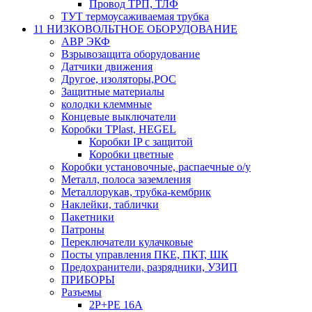
Провод ТРП, ТЛФ
ТУТ термоусаживаемая трубка
11 НИЗКОВОЛЬТНОЕ ОБОРУДОВАНИЕ
АВР ЭКФ
Взрывозащита оборудование
Датчики движения
Другое, изоляторы,РОС
Защитные материалы
колодки клеммные
Концевые выключатели
Коробки TPlast, HEGEL
Коробки IP с защитой
Коробки цветные
Коробки установочные, распаечные о/у
Металл, полоса заземления
Металлорукав, трубка-кембрик
Наклейки, таблички
Пакетники
Патроны
Переключатели кулачковые
Посты управления ПКЕ, ПКТ, ШК
Предохранители, разрядники, УЗИП
ПРИБОРЫ
Разъемы
2P+PE 16A