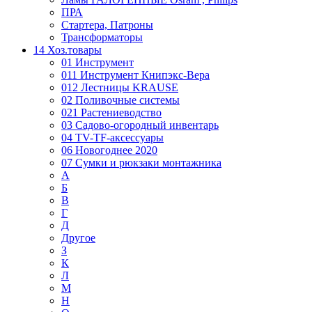
ПРА
Стартера, Патроны
Трансформаторы
14 Хоз.товары
01 Инструмент
011 Инструмент Книпэкс-Вера
012 Лестницы KRAUSE
02 Поливочные системы
021 Растениеводство
03 Садово-огородный инвентарь
04 TV-TF-аксессуары
06 Новогоднее 2020
07 Сумки и рюкзаки монтажника
А
Б
В
Г
Д
Другое
З
К
Л
М
Н