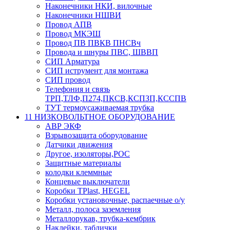
Наконечники НКИ, вилочные
Наконечники НШВИ
Провод АПВ
Провод МКЭШ
Провод ПВ ПВКВ ПНСВч
Провода и шнуры ПВС, ШВВП
СИП Арматура
СИП иструмент для монтажа
СИП провод
Телефония и связь
ТРП,ТЛФ,П274,ПКСВ,КСПЗП,КССПВ
ТУТ термоусаживаемая трубка
11 НИЗКОВОЛЬТНОЕ ОБОРУДОВАНИЕ
АВР ЭКФ
Взрывозащита оборудование
Датчики движения
Другое, изоляторы,РОС
Защитные материалы
колодки клеммные
Концевые выключатели
Коробки TPlast, HEGEL
Коробки установочные, распаечные о/у
Металл, полоса заземления
Металлорукав, трубка-кембрик
Наклейки, таблички