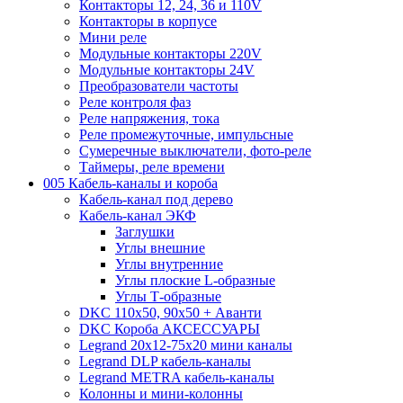
Контакторы 12, 24, 36 и 110V
Контакторы в корпусе
Мини реле
Модульные контакторы 220V
Модульные контакторы 24V
Преобразователи частоты
Реле контроля фаз
Реле напряжения, тока
Реле промежуточные, импульсные
Сумеречные выключатели, фото-реле
Таймеры, реле времени
005 Кабель-каналы и короба
Кабель-канал под дерево
Кабель-канал ЭКФ
Заглушки
Углы внешние
Углы внутренние
Углы плоские L-образные
Углы Т-образные
DKC 110х50, 90х50 + Аванти
DKC Короба АКСЕССУАРЫ
Legrand 20х12-75х20 мини каналы
Legrand DLP кабель-каналы
Legrand METRA кабель-каналы
Колонны и мини-колонны