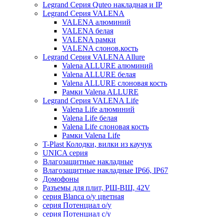
Legrand Серия Quteo накладная и IP
Legrand Серия VALENA
VALENA алюминий
VALENA белая
VALENA рамки
VALENA слонов.кость
Legrand Серия VALENA Allure
Valena ALLURE алюминий
Valena ALLURE белая
Valena ALLURE слоновая кость
Рамки Valena ALLURE
Legrand Серия VALENA Life
Valena Life алюминий
Valena Life белая
Valena Life слоновая кость
Рамки Valena Life
T-Plast Колодки, вилки из каучук
UNICA серия
Влагозащитные накладные
Влагозащитные накладные IP66, IP67
Домофоны
Разъемы для плит, РШ-ВШ, 42V
серия Blanca о/у цветная
серия Потенциал о/у
серия Потенциал с/у