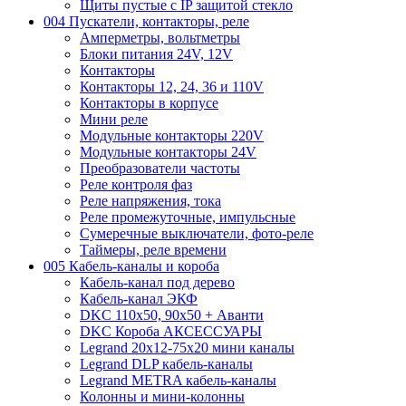
Щиты пустые с IP защитой стекло
004 Пускатели, контакторы, реле
Амперметры, вольтметры
Блоки питания 24V, 12V
Контакторы
Контакторы 12, 24, 36 и 110V
Контакторы в корпусе
Мини реле
Модульные контакторы 220V
Модульные контакторы 24V
Преобразователи частоты
Реле контроля фаз
Реле напряжения, тока
Реле промежуточные, импульсные
Сумеречные выключатели, фото-реле
Таймеры, реле времени
005 Кабель-каналы и короба
Кабель-канал под дерево
Кабель-канал ЭКФ
DKC 110х50, 90х50 + Аванти
DKC Короба АКСЕССУАРЫ
Legrand 20х12-75х20 мини каналы
Legrand DLP кабель-каналы
Legrand METRA кабель-каналы
Колонны и мини-колонны