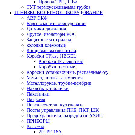
Провод ТРП, ТЛФ
ТУТ термоусаживаемая трубка
11 НИЗКОВОЛЬТНОЕ ОБОРУДОВАНИЕ
АВР ЭКФ
Взрывозащита оборудование
Датчики движения
Другое, изоляторы,РОС
Защитные материалы
колодки клеммные
Концевые выключатели
Коробки TPlast, HEGEL
Коробки IP с защитой
Коробки цветные
Коробки установочные, распаечные о/у
Металл, полоса заземления
Металлорукав, трубка-кембрик
Наклейки, таблички
Пакетники
Патроны
Переключатели кулачковые
Посты управления ПКЕ, ПКТ, ШК
Предохранители, разрядники, УЗИП
ПРИБОРЫ
Разъемы
2P+PE 16A