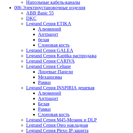
Напольные кабель-каналы
006 Электроустановочные изделия
ABB Basic 55
DKC
Legrand Серия ETIKA
Алюминий
Антрацит
белая
Слоновая кость
Legrand Серия GALEA
Legrand Серия Kaptika распродажа
Legrand Серия CARIVA
Legrand Серия Celiane
Лицевые Панели
Механизмы
Рамки
Legrand Серия INSPIRIA дешевая
Алюминий
Антрацит
Белая
Рамки
Слоновая кость
Legrand Серия M45-Мозаик и DLP
Legrand Серия Oteo накладная
Legrand Серия Plexo IP-защита