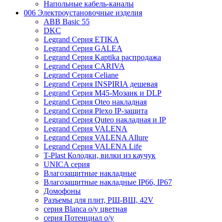
Напольные кабель-каналы
006 Электроустановочные изделия
ABB Basic 55
DKC
Legrand Серия ETIKA
Legrand Серия GALEA
Legrand Серия Kaptika распродажа
Legrand Серия CARIVA
Legrand Серия Celiane
Legrand Серия INSPIRIA дешевая
Legrand Серия M45-Мозаик и DLP
Legrand Серия Oteo накладная
Legrand Серия Plexo IP-защита
Legrand Серия Quteo накладная и IP
Legrand Серия VALENA
Legrand Серия VALENA Allure
Legrand Серия VALENA Life
T-Plast Колодки, вилки из каучук
UNICA серия
Влагозащитные накладные
Влагозащитные накладные IP66, IP67
Домофоны
Разъемы для плит, РШ-ВШ, 42V
серия Blanca о/у цветная
серия Потенциал о/у