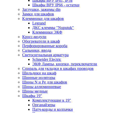
Шкафы ВРУ IP41, IP54
Шкафы ВРУ IP66 - остатки
Заглушки, зажимы din
Замки для шкафов
Клеммники для шкафов
Legrand
ДКС клеммы "Nuputuk"
Клеммники ЭКФ
Кросс-модули
Обогреватели в шкаф
Перфорированные короба
Сальники, ввода
Светосигнальная арматура
Schneider Electric
ЭКФ Лампы, кнопки, переключатели
Спираль для укладки в шкафах проводов
Шильдики на шкаф
Шинные иоляторы
Шины N и Pe для шкафов
Шины аллюминиевые
Шины медные
Шкафы 19"
Комплектующие к 19"
Органайзеры
Патч-корды и колпачки