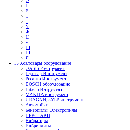
О
П
Р
С
Т
У
Ф
Ц
Ч
Ш
Щ
Я
15 Хоз.товары оборудование
OASIS Инструмент
Пульсар Инструмент
Ресанта Инструмент
BOSCH оборудование
Hitachi Интрумент
MAKITA инструмент
URAGAN, ЗУБР инструмент
Автомойки
Бензопилы, Электропилы
ВЕРСТАКИ
Вибраторы
Виброплиты