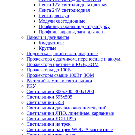
Лента 12V светодиодная цветная
Лента 24V светодиодная
Лента для саун
Модули светодиодные
Профили, экраны под штукатурку
Профиль, экраны, загл. для лент
Панели и даунлайты
Квадратные
Круглые
Подсветка зданий и ландшафтные
Прожектора с датчиком, переносные и аккум.
Прожектора цветные и RGB, ЗОМ
Прожекторы до 100Вт
Прожекторы свыше 100Вт, ЗОМ
Растений лампы и светильники
РКУ
Светильники 300х300. 300х1200
Светильники 595х595
Светильники G53
Светильники для высоких помещений
Светильники ЛПО, линейные, карданные
Светильники ЛСП IP55
Светильники на трек
Светильники на трек WOLTA магнитные
Светильники точечные