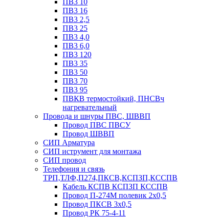
ПВ3 10
ПВ3 16
ПВ3 2,5
ПВ3 25
ПВ3 4,0
ПВ3 6,0
ПВ3 120
ПВ3 35
ПВ3 50
ПВ3 70
ПВ3 95
ПВКВ термостойкий, ПНСВч
нагревательный
Провода и шнуры ПВС, ШВВП
Провод ПВС ПВСУ
Провод ШВВП
СИП Арматура
СИП иструмент для монтажа
СИП провод
Телефония и связь
ТРП,ТЛФ,П274,ПКСВ,КСПЗП,КССПВ
Кабель КСПВ КСПЗП КССПВ
Провод П-274М полевик 2х0,5
Провод ПКСВ 3х0,5
Провод РК 75-4-11