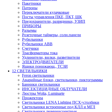
Пакетники
Патроны
Переключатели кулачковые
Посты управления ПКЕ, ПКТ, ШК
Предохранители, разрядники, УЗИП
ПРИБОРЫ
Разъемы
Розеточные таймеры, солн.панели
Рубильники
Рубильники ABB
Счетчики
Трасформаторы тока
Удлинители, вилки, разветвители
ЭЛЕКТРОДВИГАТЕЛИ
Ящики понижающ., ТСЗИ
12 СВЕТИЛЬНИКИ
Feron светильники
Аварийные блоки, светильники, пиктограммы
Банники светильники
ИНСЕКТИЦИДНЫЕ ОБЛУЧАТЕЛИ
Люстры Wolta, Luminarte
Прожектора
Светильники LENA Lighting ПСХ+столбики
Светильники встроенные под КЛЛ и МГЛ
Светильники люминисцентные