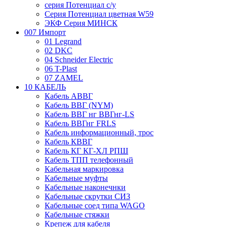
серия Потенциал с/у
Серия Потенциал цветная W59
ЭКФ Серия МИНСК
007 Импорт
01 Legrand
02 DKC
04 Schneider Electric
06 T-Plast
07 ZAMEL
10 КАБЕЛЬ
Кабель АВВГ
Кабель ВВГ (NYM)
Кабель ВВГ нг ВВГнг-LS
Кабель ВВГнг FRLS
Кабель информационный, трос
Кабель КВВГ
Кабель КГ КГ-ХЛ РПШ
Кабель ТПП телефонный
Кабельная маркировка
Кабельные муфты
Кабельные наконечнки
Кабельные скрутки СИЗ
Кабельные соед типа WAGO
Кабельные стяжки
Крепеж для кабеля