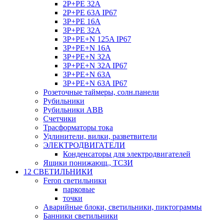
2P+PE 32A
2P+PE 63A IP67
3P+PE 16A
3P+PE 32A
3P+PE+N 125A IP67
3P+PE+N 16A
3P+PE+N 32A
3P+PE+N 32A IP67
3P+PE+N 63A
3P+PE+N 63A IP67
Розеточные таймеры, солн.панели
Рубильники
Рубильники ABB
Счетчики
Трасформаторы тока
Удлинители, вилки, разветвители
ЭЛЕКТРОДВИГАТЕЛИ
Конденсаторы для электродвигателей
Ящики понижающ., ТСЗИ
12 СВЕТИЛЬНИКИ
Feron светильники
парковые
точки
Аварийные блоки, светильники, пиктограммы
Банники светильники