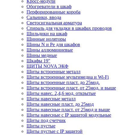
Кросс-модули
Обогреватели в шкаф
Перфорированные короба
Сальники, ввода
Светосигнальная арматура
Спираль для укладки в шкафах проводов
Шильдики на шкаф
Шинные иоляторы
Шины N и Pe для шкафов
Шины аллюминиевые
Шины медные
Шкафы 19"
ЩИТЫ NOVA ЭКФ
Щиты встроенные металл
Щиты встроенные мультимедиа и Wi-Fi
Щиты встроенные пласт. до 25мод.
Щиты встроенные пласт. от 25мод. и выше
Щиты навес. 2,4,6 мод. открытые
Щиты навесные металл
Щиты навесные пласт. до 25мод
Щиты навесные пласт. от 25мод и выше
Щиты навесные с IP защитой модульные
Щиты под счетчик
Щиты пустые
Щиты пустые с IP защитой