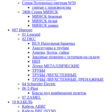
Серия Потенциал цветная W59
снятые с производства
ЭКФ Серия МИНСК
МИНСК бежевая
МИНСК белая
МИНСК рамки
007 Импорт
01 Legrand
02 DKC
BUS Напольная башенка
Акксесуары к трубам
Анкера, болты, гайки
Заказные позиции с остатком на складе
ИБП
Лотки МЕТАЛЛИЧЕСКИЕ
ТРУБЫ
ТРУБЫ ДВУХСТЕННЫЕ
ТРУБЫ ДВУХСТЕННЫЕ ДРЕНАЖНЫЕ
04 Schneider Electric
06 T-Plast
Боксы под комбинации розеток
07 ZAMEL
10 КАБЕЛЬ
Кабель АВВГ
Кабель ВВГ (NYM)