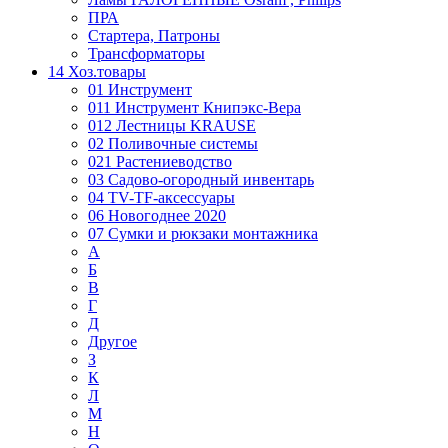
ПРА
Стартера, Патроны
Трансформаторы
14 Хоз.товары
01 Инструмент
011 Инструмент Книпэкс-Вера
012 Лестницы KRAUSE
02 Поливочные системы
021 Растениеводство
03 Садово-огородный инвентарь
04 TV-TF-аксессуары
06 Новогоднее 2020
07 Сумки и рюкзаки монтажника
А
Б
В
Г
Д
Другое
З
К
Л
М
Н