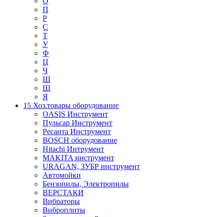
О
П
Р
С
Т
У
Ф
Ц
Ч
Ш
Щ
Я
15 Хоз.товары оборудование
OASIS Инструмент
Пульсар Инструмент
Ресанта Инструмент
BOSCH оборудование
Hitachi Интрумент
MAKITA инструмент
URAGAN, ЗУБР инструмент
Автомойки
Бензопилы, Электропилы
ВЕРСТАКИ
Вибраторы
Виброплиты