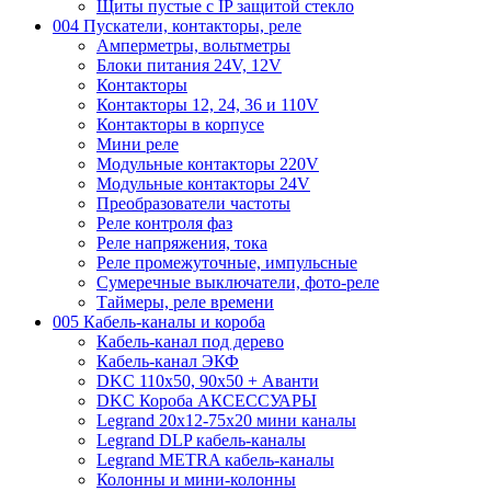
Щиты пустые с IP защитой стекло
004 Пускатели, контакторы, реле
Амперметры, вольтметры
Блоки питания 24V, 12V
Контакторы
Контакторы 12, 24, 36 и 110V
Контакторы в корпусе
Мини реле
Модульные контакторы 220V
Модульные контакторы 24V
Преобразователи частоты
Реле контроля фаз
Реле напряжения, тока
Реле промежуточные, импульсные
Сумеречные выключатели, фото-реле
Таймеры, реле времени
005 Кабель-каналы и короба
Кабель-канал под дерево
Кабель-канал ЭКФ
DKC 110х50, 90х50 + Аванти
DKC Короба АКСЕССУАРЫ
Legrand 20х12-75х20 мини каналы
Legrand DLP кабель-каналы
Legrand METRA кабель-каналы
Колонны и мини-колонны