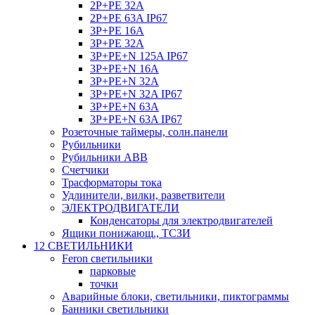
2P+PE 32A
2P+PE 63A IP67
3P+PE 16A
3P+PE 32A
3P+PE+N 125A IP67
3P+PE+N 16A
3P+PE+N 32A
3P+PE+N 32A IP67
3P+PE+N 63A
3P+PE+N 63A IP67
Розеточные таймеры, солн.панели
Рубильники
Рубильники ABB
Счетчики
Трасформаторы тока
Удлинители, вилки, разветвители
ЭЛЕКТРОДВИГАТЕЛИ
Конденсаторы для электродвигателей
Ящики понижающ., ТСЗИ
12 СВЕТИЛЬНИКИ
Feron светильники
парковые
точки
Аварийные блоки, светильники, пиктограммы
Банники светильники