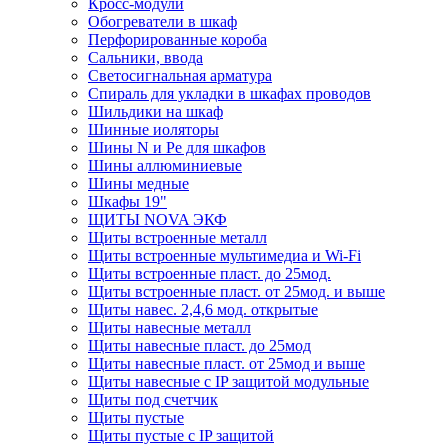
Кросс-модули
Обогреватели в шкаф
Перфорированные короба
Сальники, ввода
Светосигнальная арматура
Спираль для укладки в шкафах проводов
Шильдики на шкаф
Шинные иоляторы
Шины N и Pe для шкафов
Шины аллюминиевые
Шины медные
Шкафы 19"
ЩИТЫ NOVA ЭКФ
Щиты встроенные металл
Щиты встроенные мультимедиа и Wi-Fi
Щиты встроенные пласт. до 25мод.
Щиты встроенные пласт. от 25мод. и выше
Щиты навес. 2,4,6 мод. открытые
Щиты навесные металл
Щиты навесные пласт. до 25мод
Щиты навесные пласт. от 25мод и выше
Щиты навесные с IP защитой модульные
Щиты под счетчик
Щиты пустые
Щиты пустые с IP защитой