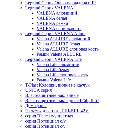
Legrand Серия Quteo накладная и IP
Legrand Серия VALENA
VALENA алюминий
VALENA белая
VALENA рамки
VALENA слонов.кость
Legrand Серия VALENA Allure
Valena ALLURE алюминий
Valena ALLURE белая
Valena ALLURE слоновая кость
Рамки Valena ALLURE
Legrand Серия VALENA Life
Valena Life алюминий
Valena Life белая
Valena Life слоновая кость
Рамки Valena Life
T-Plast Колодки, вилки из каучук
UNICA серия
Влагозащитные накладные
Влагозащитные накладные IP66, IP67
Домофоны
Разъемы для плит, РШ-ВШ, 42V
серия Blanca о/у цветная
серия Потенциал о/у
серия Потенциал с/у