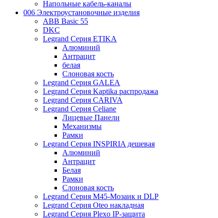
Напольные кабель-каналы
006 Электроустановочные изделия
ABB Basic 55
DKC
Legrand Серия ETIKA
Алюминий
Антрацит
белая
Слоновая кость
Legrand Серия GALEA
Legrand Серия Kaptika распродажа
Legrand Серия CARIVA
Legrand Серия Celiane
Лицевые Панели
Механизмы
Рамки
Legrand Серия INSPIRIA дешевая
Алюминий
Антрацит
Белая
Рамки
Слоновая кость
Legrand Серия M45-Мозаик и DLP
Legrand Серия Oteo накладная
Legrand Серия Plexo IP-защита