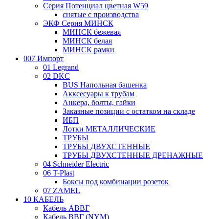
Серия Потенциал цветная W59
снятые с производства
ЭКФ Серия МИНСК
МИНСК бежевая
МИНСК белая
МИНСК рамки
007 Импорт
01 Legrand
02 DKC
BUS Напольная башенка
Акксесуары к трубам
Анкера, болты, гайки
Заказные позиции с остатком на складе
ИБП
Лотки МЕТАЛЛИЧЕСКИЕ
ТРУБЫ
ТРУБЫ ДВУХСТЕННЫЕ
ТРУБЫ ДВУХСТЕННЫЕ ДРЕНАЖНЫЕ
04 Schneider Electric
06 T-Plast
Боксы под комбинации розеток
07 ZAMEL
10 КАБЕЛЬ
Кабель АВВГ
Кабель ВВГ (NYM)