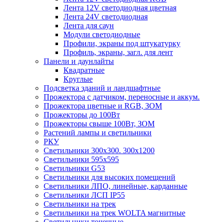
Лента 12V светодиодная цветная
Лента 24V светодиодная
Лента для саун
Модули светодиодные
Профили, экраны под штукатурку
Профиль, экраны, загл. для лент
Панели и даунлайты
Квадратные
Круглые
Подсветка зданий и ландшафтные
Прожектора с датчиком, переносные и аккум.
Прожектора цветные и RGB, ЗОМ
Прожекторы до 100Вт
Прожекторы свыше 100Вт, ЗОМ
Растений лампы и светильники
РКУ
Светильники 300х300. 300х1200
Светильники 595х595
Светильники G53
Светильники для высоких помещений
Светильники ЛПО, линейные, карданные
Светильники ЛСП IP55
Светильники на трек
Светильники на трек WOLTA магнитные
Светильники точечные