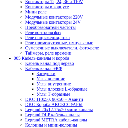
Контакторы 12, 24, 36 и 110V
Контакторы в корпусе
Мини реле
Модульные контакторы 220V
Модульные контакторы 24V
Преобразователи частоты
Реле контроля фаз
Реле напряжения, тока
Реле промежуточные, импульсные
Сумеречные выключатели, фото-реле
Таймеры, реле времени
005 Кабель-каналы и короба
Кабель-канал под дерево
Кабель-канал ЭКФ
Заглушки
Углы внешние
Углы внутренние
Углы плоские L-образные
Углы Т-образные
DKC 110х50, 90х50 + Аванти
DKC Короба АКСЕССУАРЫ
Legrand 20х12-75х20 мини каналы
Legrand DLP кабель-каналы
Legrand METRA кабель-каналы
Колонны и мини-колонны