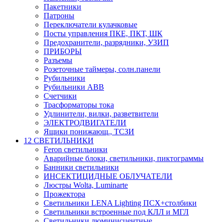
Пакетники
Патроны
Переключатели кулачковые
Посты управления ПКЕ, ПКТ, ШК
Предохранители, разрядники, УЗИП
ПРИБОРЫ
Разъемы
Розеточные таймеры, солн.панели
Рубильники
Рубильники ABB
Счетчики
Трасформаторы тока
Удлинители, вилки, разветвители
ЭЛЕКТРОДВИГАТЕЛИ
Ящики понижающ., ТСЗИ
12 СВЕТИЛЬНИКИ
Feron светильники
Аварийные блоки, светильники, пиктограммы
Банники светильники
ИНСЕКТИЦИДНЫЕ ОБЛУЧАТЕЛИ
Люстры Wolta, Luminarte
Прожектора
Светильники LENA Lighting ПСХ+столбики
Светильники встроенные под КЛЛ и МГЛ
Светильники люминисцентные