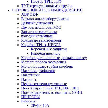
Провод ТРП, ТЛФ
ТУТ термоусаживаемая трубка
11 НИЗКОВОЛЬТНОЕ ОБОРУДОВАНИЕ
АВР ЭКФ
Взрывозащита оборудование
Датчики движения
Другое, изоляторы,РОС
Защитные материалы
колодки клеммные
Концевые выключатели
Коробки TPlast, HEGEL
Коробки IP с защитой
Коробки цветные
Коробки установочные, распаечные о/у
Металл, полоса заземления
Металлорукав, трубка-кембрик
Наклейки, таблички
Пакетники
Патроны
Переключатели кулачковые
Посты управления ПКЕ, ПКТ, ШК
Предохранители, разрядники, УЗИП
ПРИБОРЫ
Разъемы
2P+PE 16A