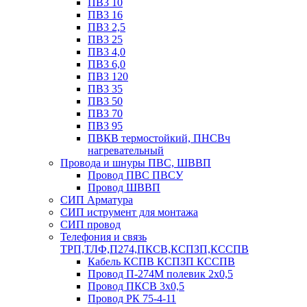
ПВ3 10
ПВ3 16
ПВ3 2,5
ПВ3 25
ПВ3 4,0
ПВ3 6,0
ПВ3 120
ПВ3 35
ПВ3 50
ПВ3 70
ПВ3 95
ПВКВ термостойкий, ПНСВч
нагревательный
Провода и шнуры ПВС, ШВВП
Провод ПВС ПВСУ
Провод ШВВП
СИП Арматура
СИП иструмент для монтажа
СИП провод
Телефония и связь
ТРП,ТЛФ,П274,ПКСВ,КСПЗП,КССПВ
Кабель КСПВ КСПЗП КССПВ
Провод П-274М полевик 2х0,5
Провод ПКСВ 3х0,5
Провод РК 75-4-11