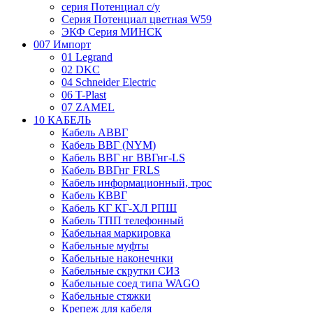
серия Потенциал с/у
Серия Потенциал цветная W59
ЭКФ Серия МИНСК
007 Импорт
01 Legrand
02 DKC
04 Schneider Electric
06 T-Plast
07 ZAMEL
10 КАБЕЛЬ
Кабель АВВГ
Кабель ВВГ (NYM)
Кабель ВВГ нг ВВГнг-LS
Кабель ВВГнг FRLS
Кабель информационный, трос
Кабель КВВГ
Кабель КГ КГ-ХЛ РПШ
Кабель ТПП телефонный
Кабельная маркировка
Кабельные муфты
Кабельные наконечнки
Кабельные скрутки СИЗ
Кабельные соед типа WAGO
Кабельные стяжки
Крепеж для кабеля