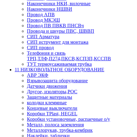
Наконечники НКИ, вилочные
Наконечники НШВИ
Провод АПВ
Провод МКЭШ
Провод ПВ ПВКВ ПНСВч
Провода и шнуры ПВС, ШВВП
СИП Арматура
СИП иструмент для монтажа
СИП провод
Телефония и связь
ТРП,ТЛФ,П274,ПКСВ,КСПЗП,КССПВ
ТУТ термоусаживаемая трубка
11 НИЗКОВОЛЬТНОЕ ОБОРУДОВАНИЕ
АВР ЭКФ
Взрывозащита оборудование
Датчики движения
Другое, изоляторы,РОС
Защитные материалы
колодки клеммные
Концевые выключатели
Коробки TPlast, HEGEL
Коробки установочные, распаечные о/у
Металл, полоса заземления
Металлорукав, трубка-кембрик
Наклейки, таблички