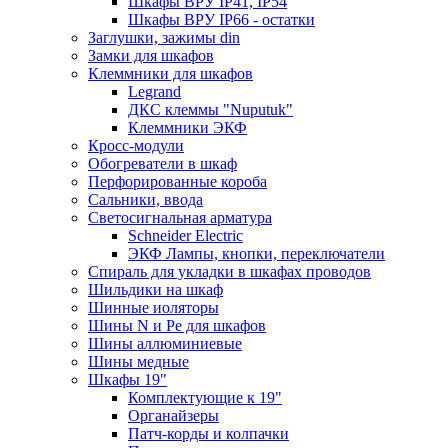
Шкафы ВРУ IP41, IP54
Шкафы ВРУ IP66 - остатки
Заглушки, зажимы din
Замки для шкафов
Клеммники для шкафов
Legrand
ДКС клеммы "Nuputuk"
Клеммники ЭКФ
Кросс-модули
Обогреватели в шкаф
Перфорированные короба
Сальники, ввода
Светосигнальная арматура
Schneider Electric
ЭКФ Лампы, кнопки, переключатели
Спираль для укладки в шкафах проводов
Шильдики на шкаф
Шинные иоляторы
Шины N и Pe для шкафов
Шины аллюминиевые
Шины медные
Шкафы 19"
Комплектующие к 19"
Органайзеры
Патч-корды и колпачки