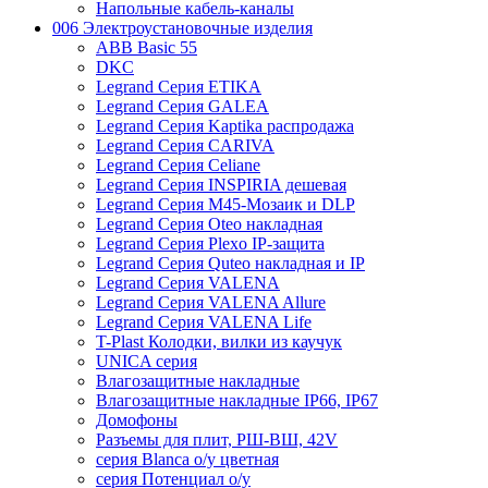
Напольные кабель-каналы
006 Электроустановочные изделия
ABB Basic 55
DKC
Legrand Серия ETIKA
Legrand Серия GALEA
Legrand Серия Kaptika распродажа
Legrand Серия CARIVA
Legrand Серия Celiane
Legrand Серия INSPIRIA дешевая
Legrand Серия M45-Мозаик и DLP
Legrand Серия Oteo накладная
Legrand Серия Plexo IP-защита
Legrand Серия Quteo накладная и IP
Legrand Серия VALENA
Legrand Серия VALENA Allure
Legrand Серия VALENA Life
T-Plast Колодки, вилки из каучук
UNICA серия
Влагозащитные накладные
Влагозащитные накладные IP66, IP67
Домофоны
Разъемы для плит, РШ-ВШ, 42V
серия Blanca о/у цветная
серия Потенциал о/у