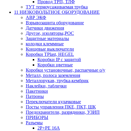
Провод ТРП, ТЛФ
ТУТ термоусаживаемая трубка
11 НИЗКОВОЛЬТНОЕ ОБОРУДОВАНИЕ
АВР ЭКФ
Взрывозащита оборудование
Датчики движения
Другое, изоляторы,РОС
Защитные материалы
колодки клеммные
Концевые выключатели
Коробки TPlast, HEGEL
Коробки IP с защитой
Коробки цветные
Коробки установочные, распаечные о/у
Металл, полоса заземления
Металлорукав, трубка-кембрик
Наклейки, таблички
Пакетники
Патроны
Переключатели кулачковые
Посты управления ПКЕ, ПКТ, ШК
Предохранители, разрядники, УЗИП
ПРИБОРЫ
Разъемы
2P+PE 16A