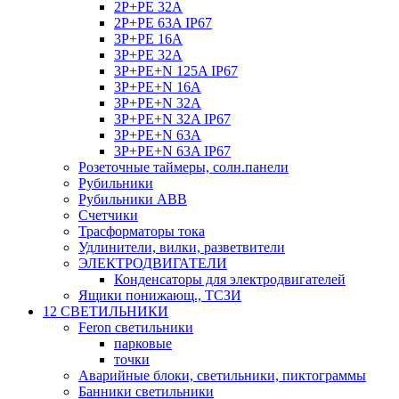
2P+PE 32A
2P+PE 63A IP67
3P+PE 16A
3P+PE 32A
3P+PE+N 125A IP67
3P+PE+N 16A
3P+PE+N 32A
3P+PE+N 32A IP67
3P+PE+N 63A
3P+PE+N 63A IP67
Розеточные таймеры, солн.панели
Рубильники
Рубильники ABB
Счетчики
Трасформаторы тока
Удлинители, вилки, разветвители
ЭЛЕКТРОДВИГАТЕЛИ
Конденсаторы для электродвигателей
Ящики понижающ., ТСЗИ
12 СВЕТИЛЬНИКИ
Feron светильники
парковые
точки
Аварийные блоки, светильники, пиктограммы
Банники светильники