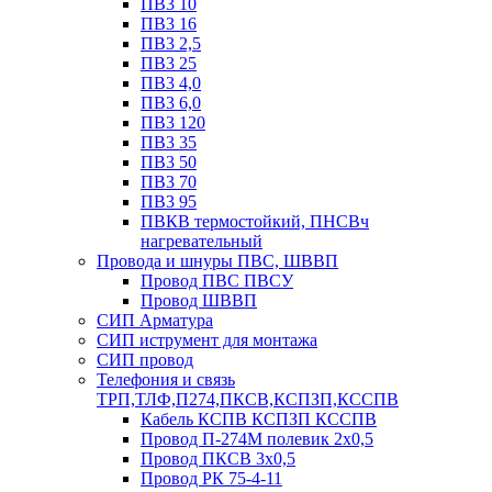
ПВ3 10
ПВ3 16
ПВ3 2,5
ПВ3 25
ПВ3 4,0
ПВ3 6,0
ПВ3 120
ПВ3 35
ПВ3 50
ПВ3 70
ПВ3 95
ПВКВ термостойкий, ПНСВч
нагревательный
Провода и шнуры ПВС, ШВВП
Провод ПВС ПВСУ
Провод ШВВП
СИП Арматура
СИП иструмент для монтажа
СИП провод
Телефония и связь
ТРП,ТЛФ,П274,ПКСВ,КСПЗП,КССПВ
Кабель КСПВ КСПЗП КССПВ
Провод П-274М полевик 2х0,5
Провод ПКСВ 3х0,5
Провод РК 75-4-11