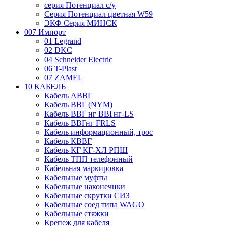
серия Потенциал с/у
Серия Потенциал цветная W59
ЭКФ Серия МИНСК
007 Импорт
01 Legrand
02 DKC
04 Schneider Electric
06 T-Plast
07 ZAMEL
10 КАБЕЛЬ
Кабель АВВГ
Кабель ВВГ (NYM)
Кабель ВВГ нг ВВГнг-LS
Кабель ВВГнг FRLS
Кабель информационный, трос
Кабель КВВГ
Кабель КГ КГ-ХЛ РПШ
Кабель ТПП телефонный
Кабельная маркировка
Кабельные муфты
Кабельные наконечнки
Кабельные скрутки СИЗ
Кабельные соед типа WAGO
Кабельные стяжки
Крепеж для кабеля