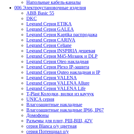
Напольные кабель-каналы
006 Электроустановочные изделия
ABB Basic 55
DKC
Legrand Серия ETIKA
Legrand Серия GALEA
Legrand Серия Kaptika распродажа
Legrand Серия CARIVA
Legrand Серия Celiane
Legrand Серия INSPIRIA дешевая
Legrand Серия M45-Мозаик и DLP
Legrand Серия Oteo накладная
Legrand Серия Plexo IP-защита
Legrand Серия Quteo накладная и IP
Legrand Серия VALENA
Legrand Серия VALENA Allure
Legrand Серия VALENA Life
T-Plast Колодки, вилки из каучук
UNICA серия
Влагозащитные накладные
Влагозащитные накладные IP66, IP67
Домофоны
Разъемы для плит, РШ-ВШ, 42V
серия Blanca о/у цветная
серия Потенциал о/у