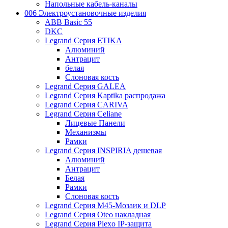
Напольные кабель-каналы
006 Электроустановочные изделия
ABB Basic 55
DKC
Legrand Серия ETIKA
Алюминий
Антрацит
белая
Слоновая кость
Legrand Серия GALEA
Legrand Серия Kaptika распродажа
Legrand Серия CARIVA
Legrand Серия Celiane
Лицевые Панели
Механизмы
Рамки
Legrand Серия INSPIRIA дешевая
Алюминий
Антрацит
Белая
Рамки
Слоновая кость
Legrand Серия M45-Мозаик и DLP
Legrand Серия Oteo накладная
Legrand Серия Plexo IP-защита