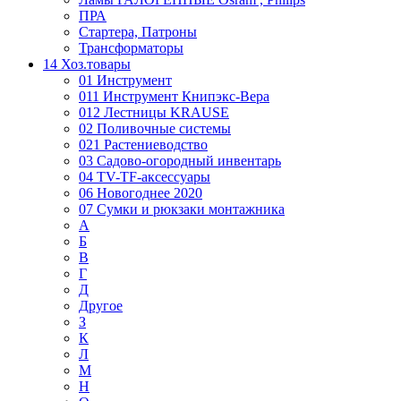
ПРА
Стартера, Патроны
Трансформаторы
14 Хоз.товары
01 Инструмент
011 Инструмент Книпэкс-Вера
012 Лестницы KRAUSE
02 Поливочные системы
021 Растениеводство
03 Садово-огородный инвентарь
04 TV-TF-аксессуары
06 Новогоднее 2020
07 Сумки и рюкзаки монтажника
А
Б
В
Г
Д
Другое
З
К
Л
М
Н