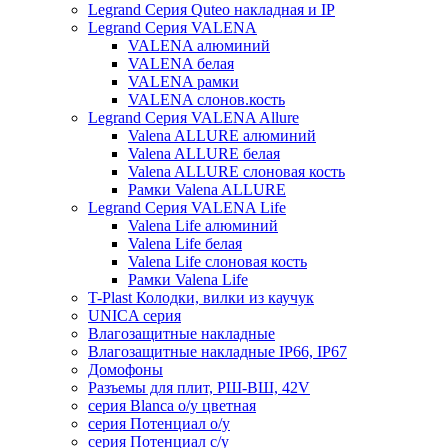
Legrand Серия Quteo накладная и IP
Legrand Серия VALENA
VALENA алюминий
VALENA белая
VALENA рамки
VALENA слонов.кость
Legrand Серия VALENA Allure
Valena ALLURE алюминий
Valena ALLURE белая
Valena ALLURE слоновая кость
Рамки Valena ALLURE
Legrand Серия VALENA Life
Valena Life алюминий
Valena Life белая
Valena Life слоновая кость
Рамки Valena Life
T-Plast Колодки, вилки из каучук
UNICA серия
Влагозащитные накладные
Влагозащитные накладные IP66, IP67
Домофоны
Разъемы для плит, РШ-ВШ, 42V
серия Blanca о/у цветная
серия Потенциал о/у
серия Потенциал с/у