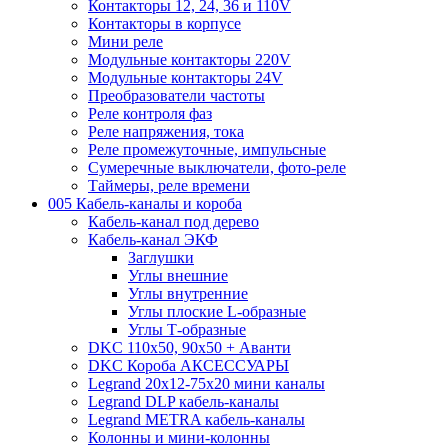
Контакторы 12, 24, 36 и 110V
Контакторы в корпусе
Мини реле
Модульные контакторы 220V
Модульные контакторы 24V
Преобразователи частоты
Реле контроля фаз
Реле напряжения, тока
Реле промежуточные, импульсные
Сумеречные выключатели, фото-реле
Таймеры, реле времени
005 Кабель-каналы и короба
Кабель-канал под дерево
Кабель-канал ЭКФ
Заглушки
Углы внешние
Углы внутренние
Углы плоские L-образные
Углы Т-образные
DKC 110х50, 90х50 + Аванти
DKC Короба АКСЕССУАРЫ
Legrand 20х12-75х20 мини каналы
Legrand DLP кабель-каналы
Legrand METRA кабель-каналы
Колонны и мини-колонны