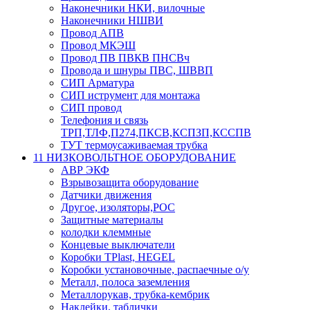
Наконечники НКИ, вилочные
Наконечники НШВИ
Провод АПВ
Провод МКЭШ
Провод ПВ ПВКВ ПНСВч
Провода и шнуры ПВС, ШВВП
СИП Арматура
СИП иструмент для монтажа
СИП провод
Телефония и связь
ТРП,ТЛФ,П274,ПКСВ,КСПЗП,КССПВ
ТУТ термоусаживаемая трубка
11 НИЗКОВОЛЬТНОЕ ОБОРУДОВАНИЕ
АВР ЭКФ
Взрывозащита оборудование
Датчики движения
Другое, изоляторы,РОС
Защитные материалы
колодки клеммные
Концевые выключатели
Коробки TPlast, HEGEL
Коробки установочные, распаечные о/у
Металл, полоса заземления
Металлорукав, трубка-кембрик
Наклейки, таблички