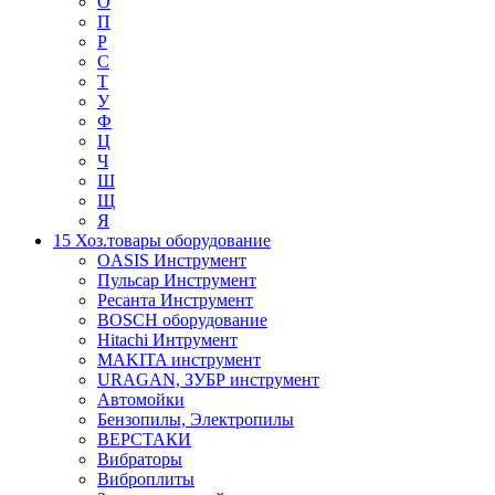
О
П
Р
С
Т
У
Ф
Ц
Ч
Ш
Щ
Я
15 Хоз.товары оборудование
OASIS Инструмент
Пульсар Инструмент
Ресанта Инструмент
BOSCH оборудование
Hitachi Интрумент
MAKITA инструмент
URAGAN, ЗУБР инструмент
Автомойки
Бензопилы, Электропилы
ВЕРСТАКИ
Вибраторы
Виброплиты