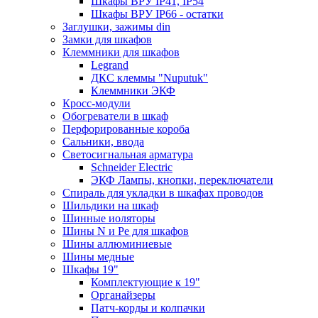
Шкафы ВРУ IP41, IP54
Шкафы ВРУ IP66 - остатки
Заглушки, зажимы din
Замки для шкафов
Клеммники для шкафов
Legrand
ДКС клеммы "Nuputuk"
Клеммники ЭКФ
Кросс-модули
Обогреватели в шкаф
Перфорированные короба
Сальники, ввода
Светосигнальная арматура
Schneider Electric
ЭКФ Лампы, кнопки, переключатели
Спираль для укладки в шкафах проводов
Шильдики на шкаф
Шинные иоляторы
Шины N и Pe для шкафов
Шины аллюминиевые
Шины медные
Шкафы 19"
Комплектующие к 19"
Органайзеры
Патч-корды и колпачки