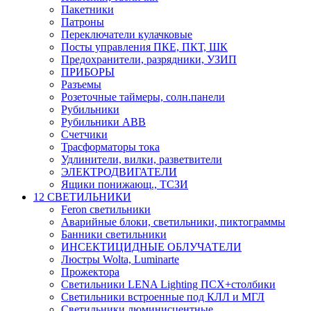
Пакетники
Патроны
Переключатели кулачковые
Посты управления ПКЕ, ПКТ, ШК
Предохранители, разрядники, УЗИП
ПРИБОРЫ
Разъемы
Розеточные таймеры, солн.панели
Рубильники
Рубильники ABB
Счетчики
Трасформаторы тока
Удлинители, вилки, разветвители
ЭЛЕКТРОДВИГАТЕЛИ
Ящики понижающ., ТСЗИ
12 СВЕТИЛЬНИКИ
Feron светильники
Аварийные блоки, светильники, пиктограммы
Банники светильники
ИНСЕКТИЦИДНЫЕ ОБЛУЧАТЕЛИ
Люстры Wolta, Luminarte
Прожектора
Светильники LENA Lighting ПСХ+столбики
Светильники встроенные под КЛЛ и МГЛ
Светильники люминисцентные