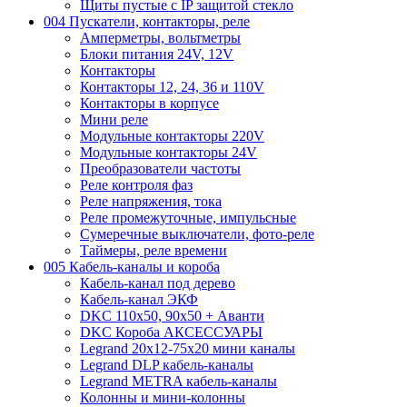
Щиты пустые с IP защитой стекло
004 Пускатели, контакторы, реле
Амперметры, вольтметры
Блоки питания 24V, 12V
Контакторы
Контакторы 12, 24, 36 и 110V
Контакторы в корпусе
Мини реле
Модульные контакторы 220V
Модульные контакторы 24V
Преобразователи частоты
Реле контроля фаз
Реле напряжения, тока
Реле промежуточные, импульсные
Сумеречные выключатели, фото-реле
Таймеры, реле времени
005 Кабель-каналы и короба
Кабель-канал под дерево
Кабель-канал ЭКФ
DKC 110х50, 90х50 + Аванти
DKC Короба АКСЕССУАРЫ
Legrand 20х12-75х20 мини каналы
Legrand DLP кабель-каналы
Legrand METRA кабель-каналы
Колонны и мини-колонны