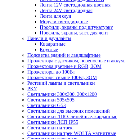
Лента 12V светодиодная цветная
Лента 24V светодиодная
Лента для саун
Модули светодиодные
Профили, экраны под штукатурку
Профиль, экраны, загл. для лент
Панели и даунлайты
Квадратные
Круглые
Подсветка зданий и ландшафтные
Прожектора с датчиком, переносные и аккум.
Прожектора цветные и RGB, ЗОМ
Прожекторы до 100Вт
Прожекторы свыше 100Вт, ЗОМ
Растений лампы и светильники
РКУ
Светильники 300х300. 300х1200
Светильники 595х595
Светильники G53
Светильники для высоких помещений
Светильники ЛПО, линейные, карданные
Светильники ЛСП IP55
Светильники на трек
Светильники на трек WOLTA магнитные
Светильники точечные