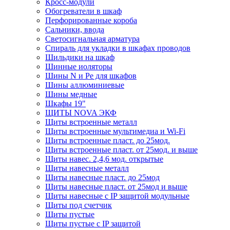
Кросс-модули
Обогреватели в шкаф
Перфорированные короба
Сальники, ввода
Светосигнальная арматура
Спираль для укладки в шкафах проводов
Шильдики на шкаф
Шинные иоляторы
Шины N и Pe для шкафов
Шины аллюминиевые
Шины медные
Шкафы 19"
ЩИТЫ NOVA ЭКФ
Щиты встроенные металл
Щиты встроенные мультимедиа и Wi-Fi
Щиты встроенные пласт. до 25мод.
Щиты встроенные пласт. от 25мод. и выше
Щиты навес. 2,4,6 мод. открытые
Щиты навесные металл
Щиты навесные пласт. до 25мод
Щиты навесные пласт. от 25мод и выше
Щиты навесные с IP защитой модульные
Щиты под счетчик
Щиты пустые
Щиты пустые с IP защитой