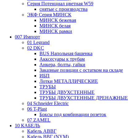
Серия Потенциал цветная W59
снятые с производства
ЭКФ Серия МИНСК
МИНСК бежевая
МИНСК белая
МИНСК рамки
007 Импорт
01 Legrand
02 DKC
BUS Напольная башенка
Акксесуары к трубам
Анкера, болты, гайки
Заказные позиции с остатком на складе
ИБП
Лотки МЕТАЛЛИЧЕСКИЕ
ТРУБЫ
ТРУБЫ ДВУХСТЕННЫЕ
ТРУБЫ ДВУХСТЕННЫЕ ДРЕНАЖНЫЕ
04 Schneider Electric
06 T-Plast
Боксы под комбинации розеток
07 ZAMEL
10 КАБЕЛЬ
Кабель АВВГ
Кабель ВВГ (NYM)