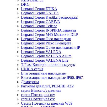
ABB Basic 55
DKC
Legrand Серия ETIKA
Legrand Серия GALEA
Legrand Серия Kaptika распродажа
Legrand Серия CARIVA
Legrand Серия Celiane
Legrand Серия INSPIRIA дешевая
Legrand Серия M45-Мозаик и DLP
Legrand Серия Oteo накладная
Legrand Серия Plexo IP-защита
Legrand Серия Quteo накладная и IP
Legrand Серия VALENA
Legrand Серия VALENA Allure
Legrand Серия VALENA Life
T-Plast Колодки, вилки из каучук
UNICA серия
Влагозащитные накладные
Влагозащитные накладные IP66, IP67
Домофоны
Разъемы для плит, РШ-ВШ, 42V
серия Blanca о/у цветная
серия Потенциал о/у
серия Потенциал с/у
Серия Потенциал цветная W59