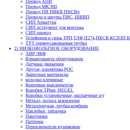
Провод АПВ
Провод МКЭШ
Провод ПВ ПВКВ ПНСВч
Провода и шнуры ПВС, ШВВП
СИП Арматура
СИП иструмент для монтажа
СИП провод
Телефония и связь ТРП,ТЛФ,П274,ПКСВ,КСПЗП
ТУТ термоусаживаемая трубка
11 НИЗКОВОЛЬТНОЕ ОБОРУДОВАНИЕ
АВР ЭКФ
Взрывозащита оборудование
Датчики движения
Другое, изоляторы,РОС
Защитные материалы
колодки клеммные
Концевые выключатели
Коробки TPlast, HEGEL
Коробки установочные, распаечные о/у
Металл, полоса заземления
Металлорукав, трубка-кембрик
Наклейки, таблички
Пакетники
Патроны
Переключатели кулачковые