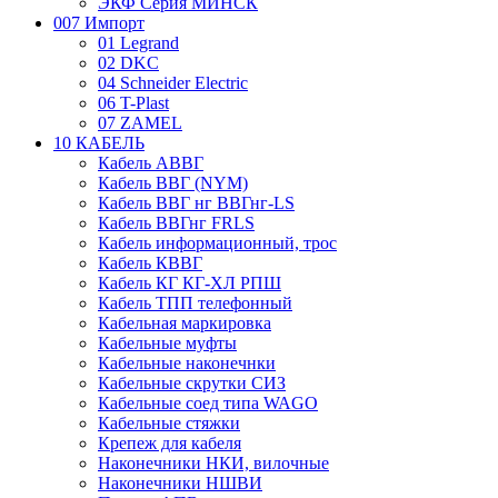
ЭКФ Серия МИНСК
007 Импорт
01 Legrand
02 DKC
04 Schneider Electric
06 T-Plast
07 ZAMEL
10 КАБЕЛЬ
Кабель АВВГ
Кабель ВВГ (NYM)
Кабель ВВГ нг ВВГнг-LS
Кабель ВВГнг FRLS
Кабель информационный, трос
Кабель КВВГ
Кабель КГ КГ-ХЛ РПШ
Кабель ТПП телефонный
Кабельная маркировка
Кабельные муфты
Кабельные наконечнки
Кабельные скрутки СИЗ
Кабельные соед типа WAGO
Кабельные стяжки
Крепеж для кабеля
Наконечники НКИ, вилочные
Наконечники НШВИ