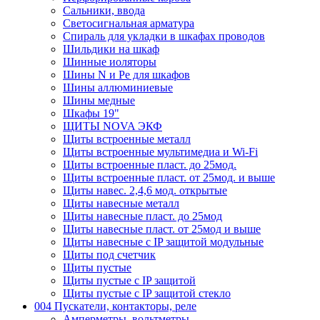
Сальники, ввода
Светосигнальная арматура
Спираль для укладки в шкафах проводов
Шильдики на шкаф
Шинные иоляторы
Шины N и Pe для шкафов
Шины аллюминиевые
Шины медные
Шкафы 19"
ЩИТЫ NOVA ЭКФ
Щиты встроенные металл
Щиты встроенные мультимедиа и Wi-Fi
Щиты встроенные пласт. до 25мод.
Щиты встроенные пласт. от 25мод. и выше
Щиты навес. 2,4,6 мод. открытые
Щиты навесные металл
Щиты навесные пласт. до 25мод
Щиты навесные пласт. от 25мод и выше
Щиты навесные с IP защитой модульные
Щиты под счетчик
Щиты пустые
Щиты пустые с IP защитой
Щиты пустые с IP защитой стекло
004 Пускатели, контакторы, реле
Амперметры, вольтметры