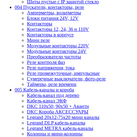
Щиты пустые с IP защитой стекло
004 Пускатели, контакторы, реле
Амперметры, вольтметры
Блоки питания 24V, 12V
Контакторы
Контакторы 12, 24, 36 и 110V
Контакторы в корпусе
Мини реле
Модульные контакторы 220V
Модульные контакторы 24V
Преобразователи частоты
Реле контроля фаз
Реле напряжения, тока
Реле промежуточные, импульсные
Сумеречные выключатели, фото-реле
Таймеры, реле времени
005 Кабель-каналы и короба
Кабель-канал под дерево
Кабель-канал ЭКФ
DKC 110х50, 90х50 + Аванти
DKC Короба АКСЕССУАРЫ
Legrand 20х12-75х20 мини каналы
Legrand DLP кабель-каналы
Legrand METRA кабель-каналы
Колонны и мини-колонны