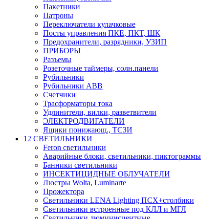
Пакетники
Патроны
Переключатели кулачковые
Посты управления ПКЕ, ПКТ, ШК
Предохранители, разрядники, УЗИП
ПРИБОРЫ
Разъемы
Розеточные таймеры, солн.панели
Рубильники
Рубильники ABB
Счетчики
Трасформаторы тока
Удлинители, вилки, разветвители
ЭЛЕКТРОДВИГАТЕЛИ
Ящики понижающ., ТСЗИ
12 СВЕТИЛЬНИКИ
Feron светильники
Аварийные блоки, светильники, пиктограммы
Банники светильники
ИНСЕКТИЦИДНЫЕ ОБЛУЧАТЕЛИ
Люстры Wolta, Luminarte
Прожектора
Светильники LENA Lighting ПСХ+столбики
Светильники встроенные под КЛЛ и МГЛ
Светильники люминисцентные