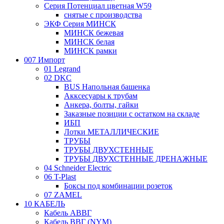
Серия Потенциал цветная W59
снятые с производства
ЭКФ Серия МИНСК
МИНСК бежевая
МИНСК белая
МИНСК рамки
007 Импорт
01 Legrand
02 DKC
BUS Напольная башенка
Акксесуары к трубам
Анкера, болты, гайки
Заказные позиции с остатком на складе
ИБП
Лотки МЕТАЛЛИЧЕСКИЕ
ТРУБЫ
ТРУБЫ ДВУХСТЕННЫЕ
ТРУБЫ ДВУХСТЕННЫЕ ДРЕНАЖНЫЕ
04 Schneider Electric
06 T-Plast
Боксы под комбинации розеток
07 ZAMEL
10 КАБЕЛЬ
Кабель АВВГ
Кабель ВВГ (NYM)