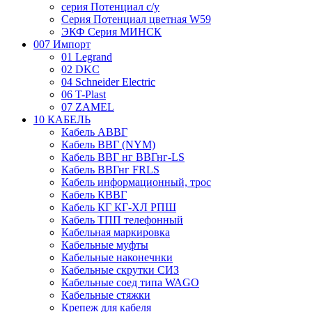
серия Потенциал с/у
Серия Потенциал цветная W59
ЭКФ Серия МИНСК
007 Импорт
01 Legrand
02 DKC
04 Schneider Electric
06 T-Plast
07 ZAMEL
10 КАБЕЛЬ
Кабель АВВГ
Кабель ВВГ (NYM)
Кабель ВВГ нг ВВГнг-LS
Кабель ВВГнг FRLS
Кабель информационный, трос
Кабель КВВГ
Кабель КГ КГ-ХЛ РПШ
Кабель ТПП телефонный
Кабельная маркировка
Кабельные муфты
Кабельные наконечнки
Кабельные скрутки СИЗ
Кабельные соед типа WAGO
Кабельные стяжки
Крепеж для кабеля