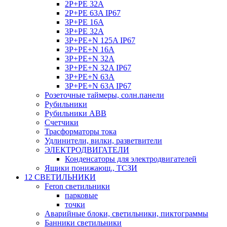
2P+PE 32A
2P+PE 63A IP67
3P+PE 16A
3P+PE 32A
3P+PE+N 125A IP67
3P+PE+N 16A
3P+PE+N 32A
3P+PE+N 32A IP67
3P+PE+N 63A
3P+PE+N 63A IP67
Розеточные таймеры, солн.панели
Рубильники
Рубильники ABB
Счетчики
Трасформаторы тока
Удлинители, вилки, разветвители
ЭЛЕКТРОДВИГАТЕЛИ
Конденсаторы для электродвигателей
Ящики понижающ., ТСЗИ
12 СВЕТИЛЬНИКИ
Feron светильники
парковые
точки
Аварийные блоки, светильники, пиктограммы
Банники светильники