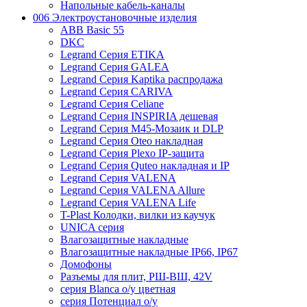
Напольные кабель-каналы
006 Электроустановочные изделия
ABB Basic 55
DKC
Legrand Серия ETIKA
Legrand Серия GALEA
Legrand Серия Kaptika распродажа
Legrand Серия CARIVA
Legrand Серия Celiane
Legrand Серия INSPIRIA дешевая
Legrand Серия M45-Мозаик и DLP
Legrand Серия Oteo накладная
Legrand Серия Plexo IP-защита
Legrand Серия Quteo накладная и IP
Legrand Серия VALENA
Legrand Серия VALENA Allure
Legrand Серия VALENA Life
T-Plast Колодки, вилки из каучук
UNICA серия
Влагозащитные накладные
Влагозащитные накладные IP66, IP67
Домофоны
Разъемы для плит, РШ-ВШ, 42V
серия Blanca о/у цветная
серия Потенциал о/у