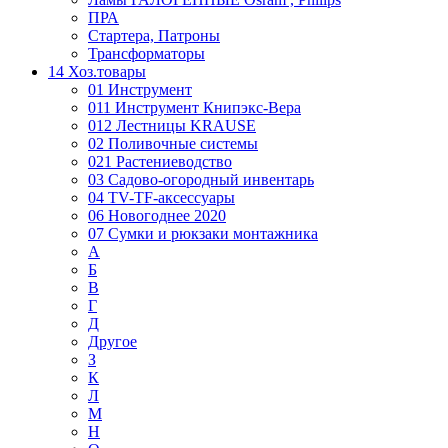
ПРА
Стартера, Патроны
Трансформаторы
14 Хоз.товары
01 Инструмент
011 Инструмент Книпэкс-Вера
012 Лестницы KRAUSE
02 Поливочные системы
021 Растениеводство
03 Садово-огородный инвентарь
04 TV-TF-аксессуары
06 Новогоднее 2020
07 Сумки и рюкзаки монтажника
А
Б
В
Г
Д
Другое
З
К
Л
М
Н