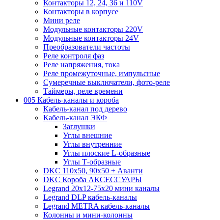
Контакторы 12, 24, 36 и 110V
Контакторы в корпусе
Мини реле
Модульные контакторы 220V
Модульные контакторы 24V
Преобразователи частоты
Реле контроля фаз
Реле напряжения, тока
Реле промежуточные, импульсные
Сумеречные выключатели, фото-реле
Таймеры, реле времени
005 Кабель-каналы и короба
Кабель-канал под дерево
Кабель-канал ЭКФ
Заглушки
Углы внешние
Углы внутренние
Углы плоские L-образные
Углы Т-образные
DKC 110х50, 90х50 + Аванти
DKC Короба АКСЕССУАРЫ
Legrand 20х12-75х20 мини каналы
Legrand DLP кабель-каналы
Legrand METRA кабель-каналы
Колонны и мини-колонны