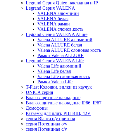
Legrand Серия Quteo накладная и IP
Legrand Серия VALENA
VALENA алюминий
VALENA белая
VALENA рамки
VALENA слонов.кость
Legrand Серия VALENA Allure
Valena ALLURE алюминий
Valena ALLURE белая
Valena ALLURE слоновая кость
Рамки Valena ALLURE
Legrand Серия VALENA Life
Valena Life алюминий
Valena Life белая
Valena Life слоновая кость
Рамки Valena Life
T-Plast Колодки, вилки из каучук
UNICA серия
Влагозащитные накладные
Влагозащитные накладные IP66, IP67
Домофоны
Разъемы для плит, РШ-ВШ, 42V
серия Blanca о/у цветная
серия Потенциал о/у
серия Потенциал с/у