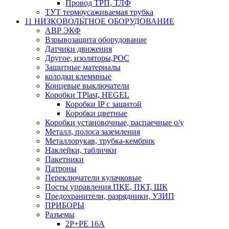
Провод ТРП, ТЛФ
ТУТ термоусаживаемая трубка
11 НИЗКОВОЛЬТНОЕ ОБОРУДОВАНИЕ
АВР ЭКФ
Взрывозащита оборудование
Датчики движения
Другое, изоляторы,РОС
Защитные материалы
колодки клеммные
Концевые выключатели
Коробки TPlast, HEGEL
Коробки IP с защитой
Коробки цветные
Коробки установочные, распаечные о/у
Металл, полоса заземления
Металлорукав, трубка-кембрик
Наклейки, таблички
Пакетники
Патроны
Переключатели кулачковые
Посты управления ПКЕ, ПКТ, ШК
Предохранители, разрядники, УЗИП
ПРИБОРЫ
Разъемы
2P+PE 16A