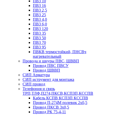
ПВ3 10
ПВ3 16
ПВ3 2,5
ПВ3 25
ПВ3 4,0
ПВ3 6,0
ПВ3 120
ПВ3 35
ПВ3 50
ПВ3 70
ПВ3 95
ПВКВ термостойкий, ПНСВч
нагревательный
Провода и шнуры ПВС, ШВВП
Провод ПВС ПВСУ
Провод ШВВП
СИП Арматура
СИП иструмент для монтажа
СИП провод
Телефония и связь
ТРП,ТЛФ,П274,ПКСВ,КСПЗП,КССПВ
Кабель КСПВ КСПЗП КССПВ
Провод П-274М полевик 2х0,5
Провод ПКСВ 3х0,5
Провод РК 75-4-11