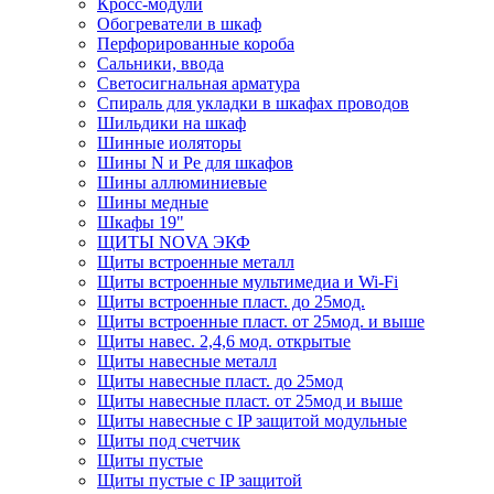
Кросс-модули
Обогреватели в шкаф
Перфорированные короба
Сальники, ввода
Светосигнальная арматура
Спираль для укладки в шкафах проводов
Шильдики на шкаф
Шинные иоляторы
Шины N и Pe для шкафов
Шины аллюминиевые
Шины медные
Шкафы 19"
ЩИТЫ NOVA ЭКФ
Щиты встроенные металл
Щиты встроенные мультимедиа и Wi-Fi
Щиты встроенные пласт. до 25мод.
Щиты встроенные пласт. от 25мод. и выше
Щиты навес. 2,4,6 мод. открытые
Щиты навесные металл
Щиты навесные пласт. до 25мод
Щиты навесные пласт. от 25мод и выше
Щиты навесные с IP защитой модульные
Щиты под счетчик
Щиты пустые
Щиты пустые с IP защитой