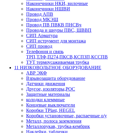
Наконечники НКИ, вилочные
Наконечники НШВИ
Провод АПВ
Провод МКЭШ
Провод ПВ ПВКВ ПНСВч
Провода и шнуры ПВС, ШВВП
СИП Арматура
СИП иструмент для монтажа
СИП провод
Телефония и связь
ТРП,ТЛФ,П274,ПКСВ,КСПЗП,КССПВ
ТУТ термоусаживаемая трубка
11 НИЗКОВОЛЬТНОЕ ОБОРУДОВАНИЕ
АВР ЭКФ
Взрывозащита оборудование
Датчики движения
Другое, изоляторы,РОС
Защитные материалы
колодки клеммные
Концевые выключатели
Коробки TPlast, HEGEL
Коробки установочные, распаечные о/у
Металл, полоса заземления
Металлорукав, трубка-кембрик
Наклейки, таблички