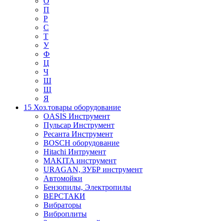
О
П
Р
С
Т
У
Ф
Ц
Ч
Ш
Щ
Я
15 Хоз.товары оборудование
OASIS Инструмент
Пульсар Инструмент
Ресанта Инструмент
BOSCH оборудование
Hitachi Интрумент
MAKITA инструмент
URAGAN, ЗУБР инструмент
Автомойки
Бензопилы, Электропилы
ВЕРСТАКИ
Вибраторы
Виброплиты