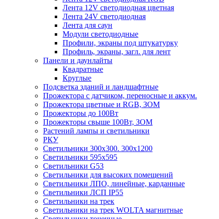
Лента 12V светодиодная цветная
Лента 24V светодиодная
Лента для саун
Модули светодиодные
Профили, экраны под штукатурку
Профиль, экраны, загл. для лент
Панели и даунлайты
Квадратные
Круглые
Подсветка зданий и ландшафтные
Прожектора с датчиком, переносные и аккум.
Прожектора цветные и RGB, ЗОМ
Прожекторы до 100Вт
Прожекторы свыше 100Вт, ЗОМ
Растений лампы и светильники
РКУ
Светильники 300х300. 300х1200
Светильники 595х595
Светильники G53
Светильники для высоких помещений
Светильники ЛПО, линейные, карданные
Светильники ЛСП IP55
Светильники на трек
Светильники на трек WOLTA магнитные
Светильники точечные