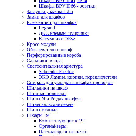
Шкафы ВРУ IP41, IP54
Шкафы ВРУ IP66 - остатки
Заглушки, зажимы din
Замки для шкафов
Клеммники для шкафов
Legrand
ДКС клеммы "Nuputuk"
Клеммники ЭКФ
Кросс-модули
Обогреватели в шкаф
Перфорированные короба
Сальники, ввода
Светосигнальная арматура
Schneider Electric
ЭКФ Лампы, кнопки, переключатели
Спираль для укладки в шкафах проводов
Шильдики на шкаф
Шинные иоляторы
Шины N и Pe для шкафов
Шины аллюминиевые
Шины медные
Шкафы 19"
Комплектующие к 19"
Органайзеры
Патч-корды и колпачки