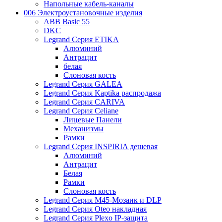
Напольные кабель-каналы
006 Электроустановочные изделия
ABB Basic 55
DKC
Legrand Серия ETIKA
Алюминий
Антрацит
белая
Слоновая кость
Legrand Серия GALEA
Legrand Серия Kaptika распродажа
Legrand Серия CARIVA
Legrand Серия Celiane
Лицевые Панели
Механизмы
Рамки
Legrand Серия INSPIRIA дешевая
Алюминий
Антрацит
Белая
Рамки
Слоновая кость
Legrand Серия M45-Мозаик и DLP
Legrand Серия Oteo накладная
Legrand Серия Plexo IP-защита