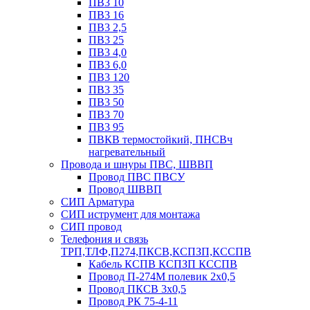
ПВ3 10
ПВ3 16
ПВ3 2,5
ПВ3 25
ПВ3 4,0
ПВ3 6,0
ПВ3 120
ПВ3 35
ПВ3 50
ПВ3 70
ПВ3 95
ПВКВ термостойкий, ПНСВч
нагревательный
Провода и шнуры ПВС, ШВВП
Провод ПВС ПВСУ
Провод ШВВП
СИП Арматура
СИП иструмент для монтажа
СИП провод
Телефония и связь
ТРП,ТЛФ,П274,ПКСВ,КСПЗП,КССПВ
Кабель КСПВ КСПЗП КССПВ
Провод П-274М полевик 2х0,5
Провод ПКСВ 3х0,5
Провод РК 75-4-11