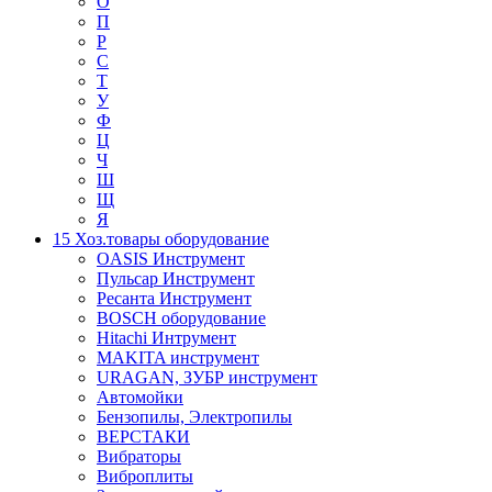
О
П
Р
С
Т
У
Ф
Ц
Ч
Ш
Щ
Я
15 Хоз.товары оборудование
OASIS Инструмент
Пульсар Инструмент
Ресанта Инструмент
BOSCH оборудование
Hitachi Интрумент
MAKITA инструмент
URAGAN, ЗУБР инструмент
Автомойки
Бензопилы, Электропилы
ВЕРСТАКИ
Вибраторы
Виброплиты