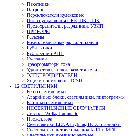
Пакетники
Патроны
Переключатели кулачковые
Посты управления ПКЕ, ПКТ, ШК
Предохранители, разрядники, УЗИП
ПРИБОРЫ
Разъемы
Розеточные таймеры, солн.панели
Рубильники
Рубильники ABB
Счетчики
Трасформаторы тока
Удлинители, вилки, разветвители
ЭЛЕКТРОДВИГАТЕЛИ
Ящики понижающ., ТСЗИ
12 СВЕТИЛЬНИКИ
Feron светильники
Аварийные блоки, светильники, пиктограммы
Банники светильники
ИНСЕКТИЦИДНЫЕ ОБЛУЧАТЕЛИ
Люстры Wolta, Luminarte
Прожектора
Светильники LENA Lighting ПСХ+столбики
Светильники встроенные под КЛЛ и МГЛ
Светильники люминисцентные