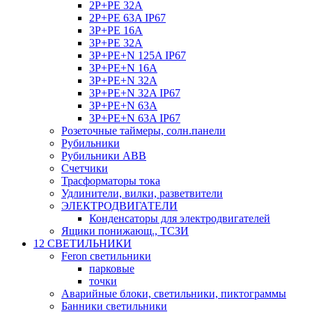
2P+PE 32A
2P+PE 63A IP67
3P+PE 16A
3P+PE 32A
3P+PE+N 125A IP67
3P+PE+N 16A
3P+PE+N 32A
3P+PE+N 32A IP67
3P+PE+N 63A
3P+PE+N 63A IP67
Розеточные таймеры, солн.панели
Рубильники
Рубильники ABB
Счетчики
Трасформаторы тока
Удлинители, вилки, разветвители
ЭЛЕКТРОДВИГАТЕЛИ
Конденсаторы для электродвигателей
Ящики понижающ., ТСЗИ
12 СВЕТИЛЬНИКИ
Feron светильники
парковые
точки
Аварийные блоки, светильники, пиктограммы
Банники светильники