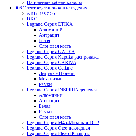
Напольные кабель-каналы
006 Электроустановочные изделия
ABB Basic 55
DKC
Legrand Серия ETIKA
Алюминий
Антрацит
белая
Слоновая кость
Legrand Серия GALEA
Legrand Серия Kaptika распродажа
Legrand Серия CARIVA
Legrand Серия Celiane
Лицевые Панели
Механизмы
Рамки
Legrand Серия INSPIRIA дешевая
Алюминий
Антрацит
Белая
Рамки
Слоновая кость
Legrand Серия M45-Мозаик и DLP
Legrand Серия Oteo накладная
Legrand Серия Plexo IP-защита