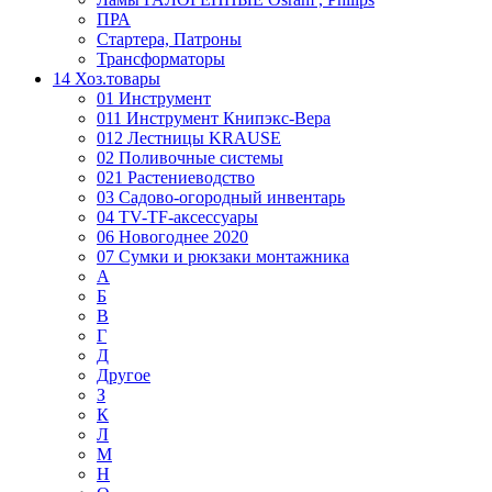
ПРА
Стартера, Патроны
Трансформаторы
14 Хоз.товары
01 Инструмент
011 Инструмент Книпэкс-Вера
012 Лестницы KRAUSE
02 Поливочные системы
021 Растениеводство
03 Садово-огородный инвентарь
04 TV-TF-аксессуары
06 Новогоднее 2020
07 Сумки и рюкзаки монтажника
А
Б
В
Г
Д
Другое
З
К
Л
М
Н