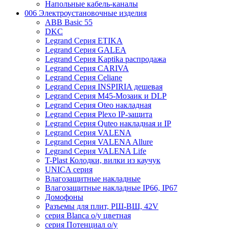
Напольные кабель-каналы
006 Электроустановочные изделия
ABB Basic 55
DKC
Legrand Серия ETIKA
Legrand Серия GALEA
Legrand Серия Kaptika распродажа
Legrand Серия CARIVA
Legrand Серия Celiane
Legrand Серия INSPIRIA дешевая
Legrand Серия M45-Мозаик и DLP
Legrand Серия Oteo накладная
Legrand Серия Plexo IP-защита
Legrand Серия Quteo накладная и IP
Legrand Серия VALENA
Legrand Серия VALENA Allure
Legrand Серия VALENA Life
T-Plast Колодки, вилки из каучук
UNICA серия
Влагозащитные накладные
Влагозащитные накладные IP66, IP67
Домофоны
Разъемы для плит, РШ-ВШ, 42V
серия Blanca о/у цветная
серия Потенциал о/у