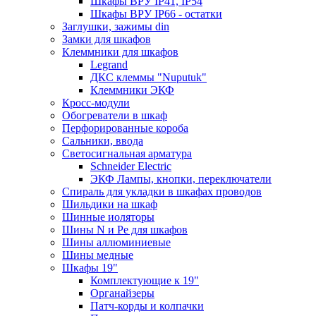
Шкафы ВРУ IP41, IP54
Шкафы ВРУ IP66 - остатки
Заглушки, зажимы din
Замки для шкафов
Клеммники для шкафов
Legrand
ДКС клеммы "Nuputuk"
Клеммники ЭКФ
Кросс-модули
Обогреватели в шкаф
Перфорированные короба
Сальники, ввода
Светосигнальная арматура
Schneider Electric
ЭКФ Лампы, кнопки, переключатели
Спираль для укладки в шкафах проводов
Шильдики на шкаф
Шинные иоляторы
Шины N и Pe для шкафов
Шины аллюминиевые
Шины медные
Шкафы 19"
Комплектующие к 19"
Органайзеры
Патч-корды и колпачки