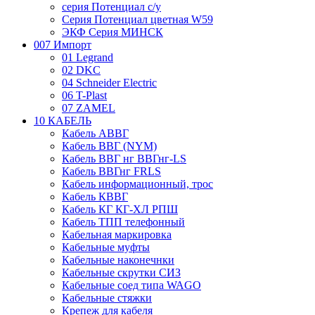
серия Потенциал с/у
Серия Потенциал цветная W59
ЭКФ Серия МИНСК
007 Импорт
01 Legrand
02 DKC
04 Schneider Electric
06 T-Plast
07 ZAMEL
10 КАБЕЛЬ
Кабель АВВГ
Кабель ВВГ (NYM)
Кабель ВВГ нг ВВГнг-LS
Кабель ВВГнг FRLS
Кабель информационный, трос
Кабель КВВГ
Кабель КГ КГ-ХЛ РПШ
Кабель ТПП телефонный
Кабельная маркировка
Кабельные муфты
Кабельные наконечнки
Кабельные скрутки СИЗ
Кабельные соед типа WAGO
Кабельные стяжки
Крепеж для кабеля