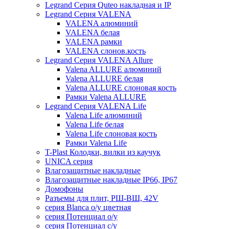
Legrand Серия Quteo накладная и IP
Legrand Серия VALENA
VALENA алюминий
VALENA белая
VALENA рамки
VALENA слонов.кость
Legrand Серия VALENA Allure
Valena ALLURE алюминий
Valena ALLURE белая
Valena ALLURE слоновая кость
Рамки Valena ALLURE
Legrand Серия VALENA Life
Valena Life алюминий
Valena Life белая
Valena Life слоновая кость
Рамки Valena Life
T-Plast Колодки, вилки из каучук
UNICA серия
Влагозащитные накладные
Влагозащитные накладные IP66, IP67
Домофоны
Разъемы для плит, РШ-ВШ, 42V
серия Blanca о/у цветная
серия Потенциал о/у
серия Потенциал с/у