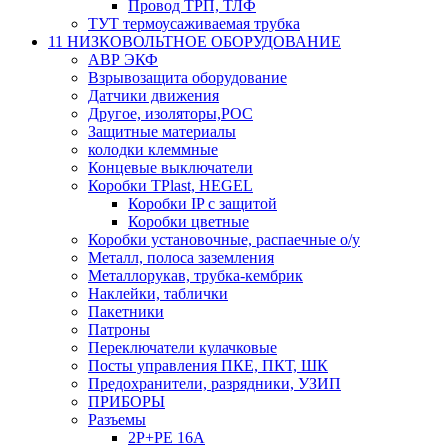
Провод ТРП, ТЛФ
ТУТ термоусаживаемая трубка
11 НИЗКОВОЛЬТНОЕ ОБОРУДОВАНИЕ
АВР ЭКФ
Взрывозащита оборудование
Датчики движения
Другое, изоляторы,РОС
Защитные материалы
колодки клеммные
Концевые выключатели
Коробки TPlast, HEGEL
Коробки IP с защитой
Коробки цветные
Коробки установочные, распаечные о/у
Металл, полоса заземления
Металлорукав, трубка-кембрик
Наклейки, таблички
Пакетники
Патроны
Переключатели кулачковые
Посты управления ПКЕ, ПКТ, ШК
Предохранители, разрядники, УЗИП
ПРИБОРЫ
Разъемы
2P+PE 16A