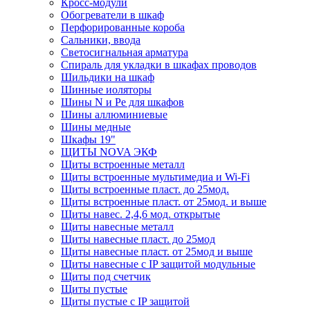
Кросс-модули
Обогреватели в шкаф
Перфорированные короба
Сальники, ввода
Светосигнальная арматура
Спираль для укладки в шкафах проводов
Шильдики на шкаф
Шинные иоляторы
Шины N и Pe для шкафов
Шины аллюминиевые
Шины медные
Шкафы 19"
ЩИТЫ NOVA ЭКФ
Щиты встроенные металл
Щиты встроенные мультимедиа и Wi-Fi
Щиты встроенные пласт. до 25мод.
Щиты встроенные пласт. от 25мод. и выше
Щиты навес. 2,4,6 мод. открытые
Щиты навесные металл
Щиты навесные пласт. до 25мод
Щиты навесные пласт. от 25мод и выше
Щиты навесные с IP защитой модульные
Щиты под счетчик
Щиты пустые
Щиты пустые с IP защитой