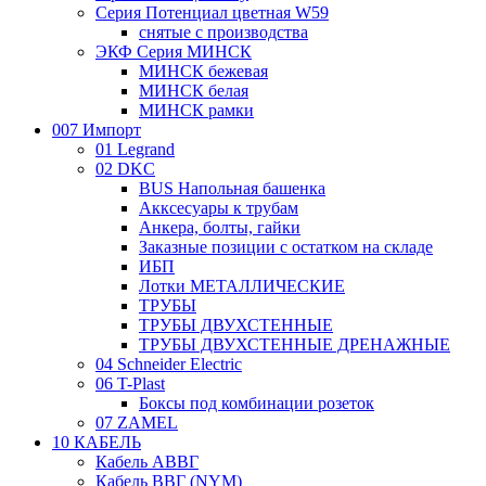
Серия Потенциал цветная W59
снятые с производства
ЭКФ Серия МИНСК
МИНСК бежевая
МИНСК белая
МИНСК рамки
007 Импорт
01 Legrand
02 DKC
BUS Напольная башенка
Акксесуары к трубам
Анкера, болты, гайки
Заказные позиции с остатком на складе
ИБП
Лотки МЕТАЛЛИЧЕСКИЕ
ТРУБЫ
ТРУБЫ ДВУХСТЕННЫЕ
ТРУБЫ ДВУХСТЕННЫЕ ДРЕНАЖНЫЕ
04 Schneider Electric
06 T-Plast
Боксы под комбинации розеток
07 ZAMEL
10 КАБЕЛЬ
Кабель АВВГ
Кабель ВВГ (NYM)