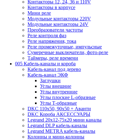
Контакторы 12, 24, 36 и 110V
Контакторы в корпусе
Мини реле
Модульные контакторы 220V
Модульные контакторы 24V
Преобразователи частоты
Реле контроля фаз
Реле напряжения, тока
Реле промежуточные, импульсные
Сумеречные выключатели, фото-реле
Таймеры, реле времени
005 Кабель-каналы и короба
Кабель-канал под дерево
Кабель-канал ЭКФ
Заглушки
Углы внешние
Углы внутренние
Углы плоские L-образные
Углы Т-образные
DKC 110х50, 90х50 + Аванти
DKC Короба АКСЕССУАРЫ
Legrand 20х12-75х20 мини каналы
Legrand DLP кабель-каналы
Legrand METRA кабель-каналы
Колонны и мини-колонны