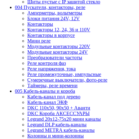
Щиты пустые с IP защитой стекло
004 Пускатели, контакторы, реле
Амперметры, вольтметры
Блоки питания 24V, 12V
Контакторы
Контакторы 12, 24, 36 и 110V
Контакторы в корпусе
Мини реле
Модульные контакторы 220V
Модульные контакторы 24V
Преобразователи частоты
Реле контроля фаз
Реле напряжения, тока
Реле промежуточные, импульсные
Сумеречные выключатели, фото-реле
Таймеры, реле времени
005 Кабель-каналы и короба
Кабель-канал под дерево
Кабель-канал ЭКФ
DKC 110х50, 90х50 + Аванти
DKC Короба АКСЕССУАРЫ
Legrand 20х12-75х20 мини каналы
Legrand DLP кабель-каналы
Legrand METRA кабель-каналы
Колонны и мини-колонны