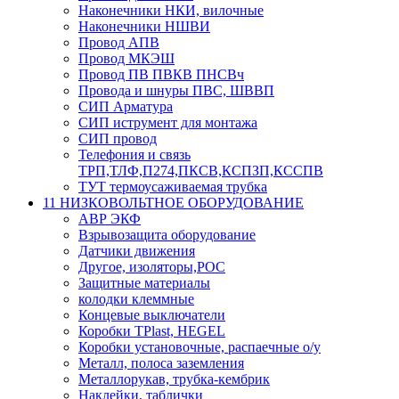
Наконечники НКИ, вилочные
Наконечники НШВИ
Провод АПВ
Провод МКЭШ
Провод ПВ ПВКВ ПНСВч
Провода и шнуры ПВС, ШВВП
СИП Арматура
СИП иструмент для монтажа
СИП провод
Телефония и связь
ТРП,ТЛФ,П274,ПКСВ,КСПЗП,КССПВ
ТУТ термоусаживаемая трубка
11 НИЗКОВОЛЬТНОЕ ОБОРУДОВАНИЕ
АВР ЭКФ
Взрывозащита оборудование
Датчики движения
Другое, изоляторы,РОС
Защитные материалы
колодки клеммные
Концевые выключатели
Коробки TPlast, HEGEL
Коробки установочные, распаечные о/у
Металл, полоса заземления
Металлорукав, трубка-кембрик
Наклейки, таблички