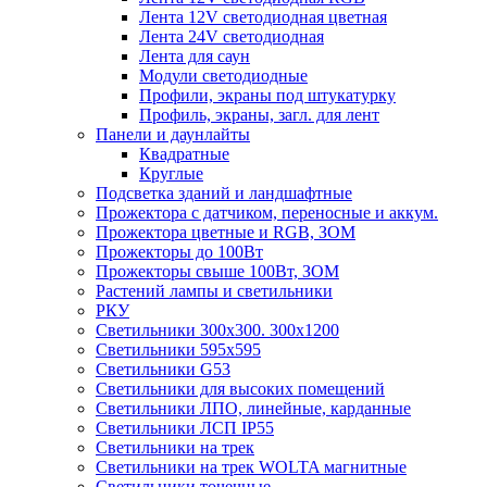
Лента 12V светодиодная цветная
Лента 24V светодиодная
Лента для саун
Модули светодиодные
Профили, экраны под штукатурку
Профиль, экраны, загл. для лент
Панели и даунлайты
Квадратные
Круглые
Подсветка зданий и ландшафтные
Прожектора с датчиком, переносные и аккум.
Прожектора цветные и RGB, ЗОМ
Прожекторы до 100Вт
Прожекторы свыше 100Вт, ЗОМ
Растений лампы и светильники
РКУ
Светильники 300х300. 300х1200
Светильники 595х595
Светильники G53
Светильники для высоких помещений
Светильники ЛПО, линейные, карданные
Светильники ЛСП IP55
Светильники на трек
Светильники на трек WOLTA магнитные
Светильники точечные