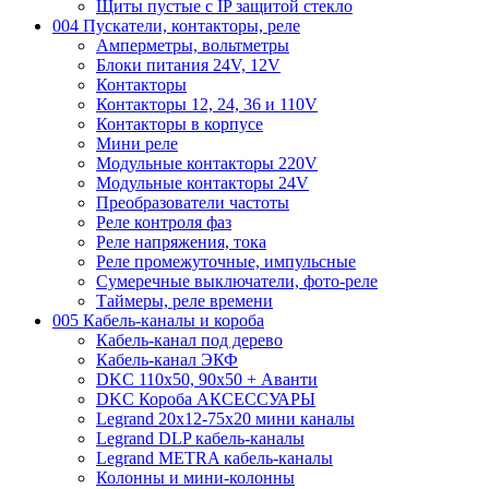
Щиты пустые с IP защитой стекло
004 Пускатели, контакторы, реле
Амперметры, вольтметры
Блоки питания 24V, 12V
Контакторы
Контакторы 12, 24, 36 и 110V
Контакторы в корпусе
Мини реле
Модульные контакторы 220V
Модульные контакторы 24V
Преобразователи частоты
Реле контроля фаз
Реле напряжения, тока
Реле промежуточные, импульсные
Сумеречные выключатели, фото-реле
Таймеры, реле времени
005 Кабель-каналы и короба
Кабель-канал под дерево
Кабель-канал ЭКФ
DKC 110х50, 90х50 + Аванти
DKC Короба АКСЕССУАРЫ
Legrand 20х12-75х20 мини каналы
Legrand DLP кабель-каналы
Legrand METRA кабель-каналы
Колонны и мини-колонны