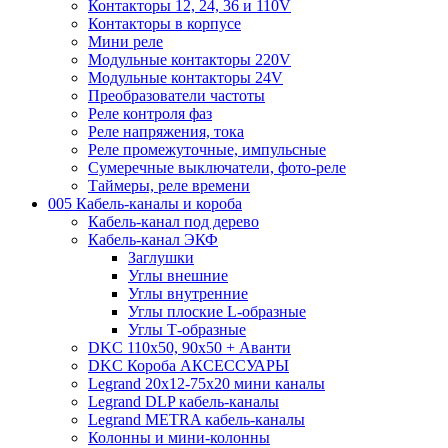
Контакторы 12, 24, 36 и 110V
Контакторы в корпусе
Мини реле
Модульные контакторы 220V
Модульные контакторы 24V
Преобразователи частоты
Реле контроля фаз
Реле напряжения, тока
Реле промежуточные, импульсные
Сумеречные выключатели, фото-реле
Таймеры, реле времени
005 Кабель-каналы и короба
Кабель-канал под дерево
Кабель-канал ЭКФ
Заглушки
Углы внешние
Углы внутренние
Углы плоские L-образные
Углы Т-образные
DKC 110х50, 90х50 + Аванти
DKC Короба АКСЕССУАРЫ
Legrand 20х12-75х20 мини каналы
Legrand DLP кабель-каналы
Legrand METRA кабель-каналы
Колонны и мини-колонны