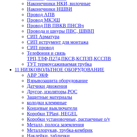
Наконечники НКИ, вилочные
Наконечники НШВИ
Провод АПВ
Провод МКЭШ
Провод ПВ ПВКВ ПНСВч
Провода и шнуры ПВС, ШВВП
СИП Арматура
СИП иструмент для монтажа
СИП провод
Телефония и связь
ТРП,ТЛФ,П274,ПКСВ,КСПЗП,КССПВ
ТУТ термоусаживаемая трубка
11 НИЗКОВОЛЬТНОЕ ОБОРУДОВАНИЕ
АВР ЭКФ
Взрывозащита оборудование
Датчики движения
Другое, изоляторы,РОС
Защитные материалы
колодки клеммные
Концевые выключатели
Коробки TPlast, HEGEL
Коробки установочные, распаечные о/у
Металл, полоса заземления
Металлорукав, трубка-кембрик
Наклейки, таблички