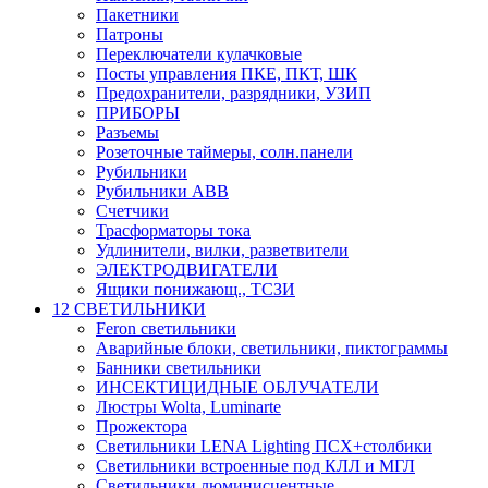
Пакетники
Патроны
Переключатели кулачковые
Посты управления ПКЕ, ПКТ, ШК
Предохранители, разрядники, УЗИП
ПРИБОРЫ
Разъемы
Розеточные таймеры, солн.панели
Рубильники
Рубильники ABB
Счетчики
Трасформаторы тока
Удлинители, вилки, разветвители
ЭЛЕКТРОДВИГАТЕЛИ
Ящики понижающ., ТСЗИ
12 СВЕТИЛЬНИКИ
Feron светильники
Аварийные блоки, светильники, пиктограммы
Банники светильники
ИНСЕКТИЦИДНЫЕ ОБЛУЧАТЕЛИ
Люстры Wolta, Luminarte
Прожектора
Светильники LENA Lighting ПСХ+столбики
Светильники встроенные под КЛЛ и МГЛ
Светильники люминисцентные