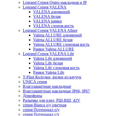
Legrand Серия Quteo накладная и IP
Legrand Серия VALENA
VALENA алюминий
VALENA белая
VALENA рамки
VALENA слонов.кость
Legrand Серия VALENA Allure
Valena ALLURE алюминий
Valena ALLURE белая
Valena ALLURE слоновая кость
Рамки Valena ALLURE
Legrand Серия VALENA Life
Valena Life алюминий
Valena Life белая
Valena Life слоновая кость
Рамки Valena Life
T-Plast Колодки, вилки из каучук
UNICA серия
Влагозащитные накладные
Влагозащитные накладные IP66, IP67
Домофоны
Разъемы для плит, РШ-ВШ, 42V
серия Blanca о/у цветная
серия Потенциал о/у
серия Потенциал с/у