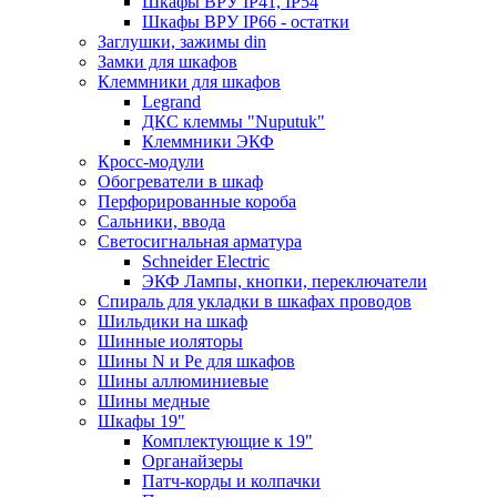
Шкафы ВРУ IP41, IP54
Шкафы ВРУ IP66 - остатки
Заглушки, зажимы din
Замки для шкафов
Клеммники для шкафов
Legrand
ДКС клеммы "Nuputuk"
Клеммники ЭКФ
Кросс-модули
Обогреватели в шкаф
Перфорированные короба
Сальники, ввода
Светосигнальная арматура
Schneider Electric
ЭКФ Лампы, кнопки, переключатели
Спираль для укладки в шкафах проводов
Шильдики на шкаф
Шинные иоляторы
Шины N и Pe для шкафов
Шины аллюминиевые
Шины медные
Шкафы 19"
Комплектующие к 19"
Органайзеры
Патч-корды и колпачки