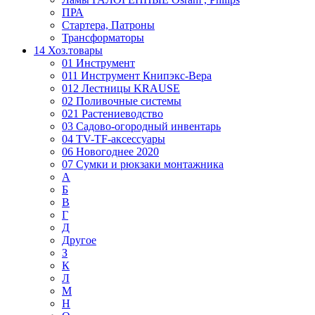
ПРА
Стартера, Патроны
Трансформаторы
14 Хоз.товары
01 Инструмент
011 Инструмент Книпэкс-Вера
012 Лестницы KRAUSE
02 Поливочные системы
021 Растениеводство
03 Садово-огородный инвентарь
04 TV-TF-аксессуары
06 Новогоднее 2020
07 Сумки и рюкзаки монтажника
А
Б
В
Г
Д
Другое
З
К
Л
М
Н