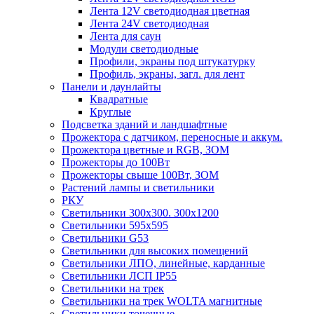
Лента 12V светодиодная цветная
Лента 24V светодиодная
Лента для саун
Модули светодиодные
Профили, экраны под штукатурку
Профиль, экраны, загл. для лент
Панели и даунлайты
Квадратные
Круглые
Подсветка зданий и ландшафтные
Прожектора с датчиком, переносные и аккум.
Прожектора цветные и RGB, ЗОМ
Прожекторы до 100Вт
Прожекторы свыше 100Вт, ЗОМ
Растений лампы и светильники
РКУ
Светильники 300х300. 300х1200
Светильники 595х595
Светильники G53
Светильники для высоких помещений
Светильники ЛПО, линейные, карданные
Светильники ЛСП IP55
Светильники на трек
Светильники на трек WOLTA магнитные
Светильники точечные