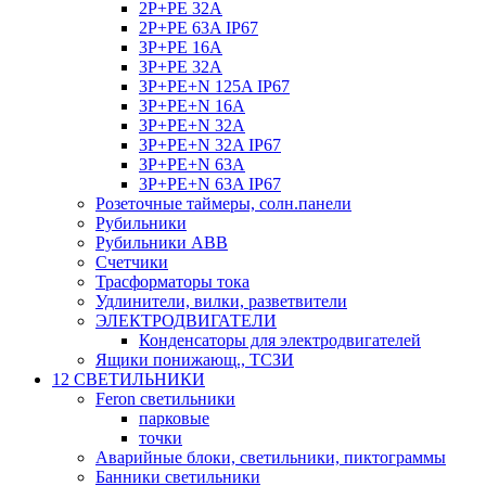
2P+PE 32A
2P+PE 63A IP67
3P+PE 16A
3P+PE 32A
3P+PE+N 125A IP67
3P+PE+N 16A
3P+PE+N 32A
3P+PE+N 32A IP67
3P+PE+N 63A
3P+PE+N 63A IP67
Розеточные таймеры, солн.панели
Рубильники
Рубильники ABB
Счетчики
Трасформаторы тока
Удлинители, вилки, разветвители
ЭЛЕКТРОДВИГАТЕЛИ
Конденсаторы для электродвигателей
Ящики понижающ., ТСЗИ
12 СВЕТИЛЬНИКИ
Feron светильники
парковые
точки
Аварийные блоки, светильники, пиктограммы
Банники светильники