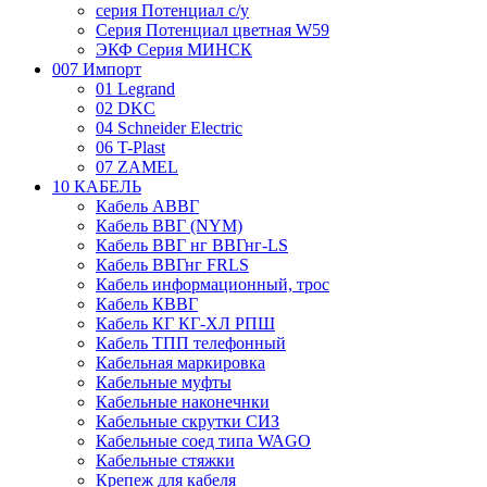
серия Потенциал с/у
Серия Потенциал цветная W59
ЭКФ Серия МИНСК
007 Импорт
01 Legrand
02 DKC
04 Schneider Electric
06 T-Plast
07 ZAMEL
10 КАБЕЛЬ
Кабель АВВГ
Кабель ВВГ (NYM)
Кабель ВВГ нг ВВГнг-LS
Кабель ВВГнг FRLS
Кабель информационный, трос
Кабель КВВГ
Кабель КГ КГ-ХЛ РПШ
Кабель ТПП телефонный
Кабельная маркировка
Кабельные муфты
Кабельные наконечнки
Кабельные скрутки СИЗ
Кабельные соед типа WAGO
Кабельные стяжки
Крепеж для кабеля