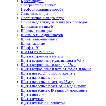
Кросс-модули
Обогреватели в шкаф
Перфорированные короба
Сальники, ввода
Светосигнальная арматура
Спираль для укладки в шкафах проводов
Шильдики на шкаф
Шинные иоляторы
Шины N и Pe для шкафов
Шины аллюминиевые
Шины медные
Шкафы 19"
ЩИТЫ NOVA ЭКФ
Щиты встроенные металл
Щиты встроенные мультимедиа и Wi-Fi
Щиты встроенные пласт. до 25мод.
Щиты встроенные пласт. от 25мод. и выше
Щиты навес. 2,4,6 мод. открытые
Щиты навесные металл
Щиты навесные пласт. до 25мод
Щиты навесные пласт. от 25мод и выше
Щиты навесные с IP защитой модульные
Щиты под счетчик
Щиты пустые
Щиты пустые с IP защитой