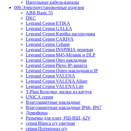
Напольные кабель-каналы
006 Электроустановочные изделия
ABB Basic 55
DKC
Legrand Серия ETIKA
Legrand Серия GALEA
Legrand Серия Kaptika распродажа
Legrand Серия CARIVA
Legrand Серия Celiane
Legrand Серия INSPIRIA дешевая
Legrand Серия M45-Мозаик и DLP
Legrand Серия Oteo накладная
Legrand Серия Plexo IP-защита
Legrand Серия Quteo накладная и IP
Legrand Серия VALENA
Legrand Серия VALENA Allure
Legrand Серия VALENA Life
T-Plast Колодки, вилки из каучук
UNICA серия
Влагозащитные накладные
Влагозащитные накладные IP66, IP67
Домофоны
Разъемы для плит, РШ-ВШ, 42V
серия Blanca о/у цветная
серия Потенциал о/у