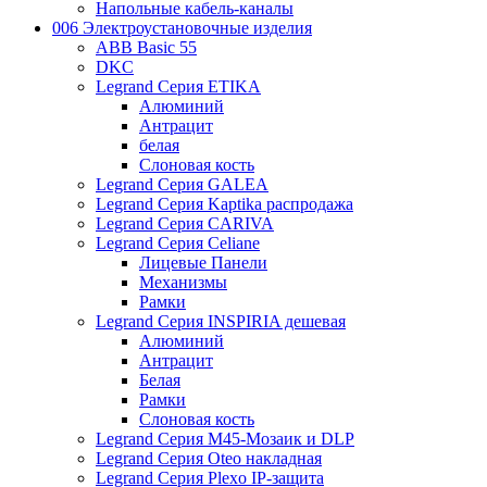
Напольные кабель-каналы
006 Электроустановочные изделия
ABB Basic 55
DKC
Legrand Серия ETIKA
Алюминий
Антрацит
белая
Слоновая кость
Legrand Серия GALEA
Legrand Серия Kaptika распродажа
Legrand Серия CARIVA
Legrand Серия Celiane
Лицевые Панели
Механизмы
Рамки
Legrand Серия INSPIRIA дешевая
Алюминий
Антрацит
Белая
Рамки
Слоновая кость
Legrand Серия M45-Мозаик и DLP
Legrand Серия Oteo накладная
Legrand Серия Plexo IP-защита