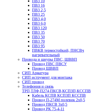
ПВ3 10
ПВ3 16
ПВ3 2,5
ПВ3 25
ПВ3 4,0
ПВ3 6,0
ПВ3 120
ПВ3 35
ПВ3 50
ПВ3 70
ПВ3 95
ПВКВ термостойкий, ПНСВч
нагревательный
Провода и шнуры ПВС, ШВВП
Провод ПВС ПВСУ
Провод ШВВП
СИП Арматура
СИП иструмент для монтажа
СИП провод
Телефония и связь
ТРП,ТЛФ,П274,ПКСВ,КСПЗП,КССПВ
Кабель КСПВ КСПЗП КССПВ
Провод П-274М полевик 2х0,5
Провод ПКСВ 3х0,5
Провод РК 75-4-11