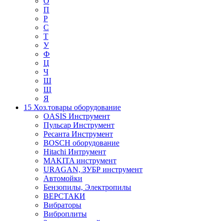
О
П
Р
С
Т
У
Ф
Ц
Ч
Ш
Щ
Я
15 Хоз.товары оборудование
OASIS Инструмент
Пульсар Инструмент
Ресанта Инструмент
BOSCH оборудование
Hitachi Интрумент
MAKITA инструмент
URAGAN, ЗУБР инструмент
Автомойки
Бензопилы, Электропилы
ВЕРСТАКИ
Вибраторы
Виброплиты