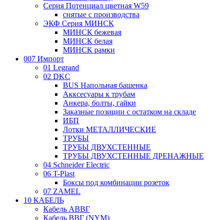
Серия Потенциал цветная W59
снятые с производства
ЭКФ Серия МИНСК
МИНСК бежевая
МИНСК белая
МИНСК рамки
007 Импорт
01 Legrand
02 DKC
BUS Напольная башенка
Акксесуары к трубам
Анкера, болты, гайки
Заказные позиции с остатком на складе
ИБП
Лотки МЕТАЛЛИЧЕСКИЕ
ТРУБЫ
ТРУБЫ ДВУХСТЕННЫЕ
ТРУБЫ ДВУХСТЕННЫЕ ДРЕНАЖНЫЕ
04 Schneider Electric
06 T-Plast
Боксы под комбинации розеток
07 ZAMEL
10 КАБЕЛЬ
Кабель АВВГ
Кабель ВВГ (NYM)