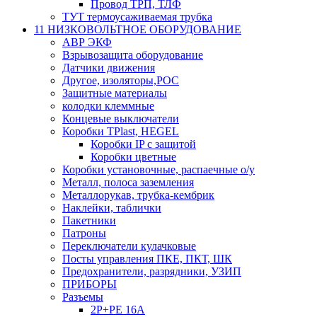
Провод ТРП, ТЛФ
ТУТ термоусаживаемая трубка
11 НИЗКОВОЛЬТНОЕ ОБОРУДОВАНИЕ
АВР ЭКФ
Взрывозащита оборудование
Датчики движения
Другое, изоляторы,РОС
Защитные материалы
колодки клеммные
Концевые выключатели
Коробки TPlast, HEGEL
Коробки IP с защитой
Коробки цветные
Коробки установочные, распаечные о/у
Металл, полоса заземления
Металлорукав, трубка-кембрик
Наклейки, таблички
Пакетники
Патроны
Переключатели кулачковые
Посты управления ПКЕ, ПКТ, ШК
Предохранители, разрядники, УЗИП
ПРИБОРЫ
Разъемы
2P+PE 16A