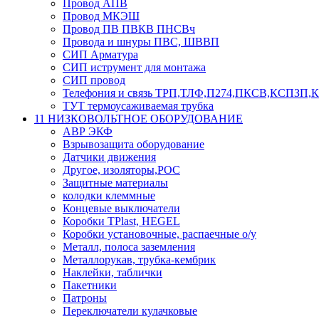
Провод АПВ
Провод МКЭШ
Провод ПВ ПВКВ ПНСВч
Провода и шнуры ПВС, ШВВП
СИП Арматура
СИП иструмент для монтажа
СИП провод
Телефония и связь ТРП,ТЛФ,П274,ПКСВ,КСПЗП
ТУТ термоусаживаемая трубка
11 НИЗКОВОЛЬТНОЕ ОБОРУДОВАНИЕ
АВР ЭКФ
Взрывозащита оборудование
Датчики движения
Другое, изоляторы,РОС
Защитные материалы
колодки клеммные
Концевые выключатели
Коробки TPlast, HEGEL
Коробки установочные, распаечные о/у
Металл, полоса заземления
Металлорукав, трубка-кембрик
Наклейки, таблички
Пакетники
Патроны
Переключатели кулачковые