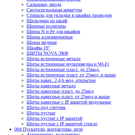
Сальники, ввода
Светосигнальная арматура
Спираль для укладки в шкафах проводов
Шильдики на шкаф
Шинные иоляторы
Шины N и Pe для шкафов
Шины аллюминиевые
Шины медные
Шкафы 19"
ЩИТЫ NOVA ЭКФ
Щиты встроенные металл
Щиты встроенные мультимедиа и Wi-Fi
Щиты встроенные пласт. до 25мод.
Щиты встроенные пласт. от 25мод. и выше
Щиты навес. 2,4,6 мод. открытые
Щиты навесные металл
Щиты навесные пласт. до 25мод
Щиты навесные пласт. от 25мод и выше
Щиты навесные с IP защитой модульные
Щиты под счетчик
Щиты пустые
Щиты пустые с IP защитой
Щиты пустые с IP защитой стекло
004 Пускатели, контакторы, реле
Амперметры, вольтметры