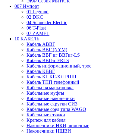
ЭКФ Серия МИНСК
007 Импорт
01 Legrand
02 DKC
04 Schneider Electric
06 T-Plast
07 ZAMEL
10 КАБЕЛЬ
Кабель АВВГ
Кабель ВВГ (NYM)
Кабель ВВГ нг ВВГнг-LS
Кабель ВВГнг FRLS
Кабель информационный, трос
Кабель КВВГ
Кабель КГ КГ-ХЛ РПШ
Кабель ТПП телефонный
Кабельная маркировка
Кабельные муфты
Кабельные наконечнки
Кабельные скрутки СИЗ
Кабельные соед типа WAGO
Кабельные стяжки
Крепеж для кабеля
Наконечники НКИ, вилочные
Наконечники НШВИ