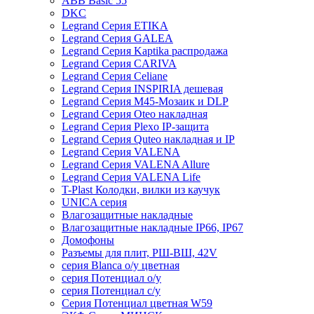
ABB Basic 55
DKC
Legrand Серия ETIKA
Legrand Серия GALEA
Legrand Серия Kaptika распродажа
Legrand Серия CARIVA
Legrand Серия Celiane
Legrand Серия INSPIRIA дешевая
Legrand Серия M45-Мозаик и DLP
Legrand Серия Oteo накладная
Legrand Серия Plexo IP-защита
Legrand Серия Quteo накладная и IP
Legrand Серия VALENA
Legrand Серия VALENA Allure
Legrand Серия VALENA Life
T-Plast Колодки, вилки из каучук
UNICA серия
Влагозащитные накладные
Влагозащитные накладные IP66, IP67
Домофоны
Разъемы для плит, РШ-ВШ, 42V
серия Blanca о/у цветная
серия Потенциал о/у
серия Потенциал с/у
Серия Потенциал цветная W59