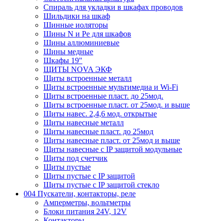
Спираль для укладки в шкафах проводов
Шильдики на шкаф
Шинные иоляторы
Шины N и Pe для шкафов
Шины аллюминиевые
Шины медные
Шкафы 19"
ЩИТЫ NOVA ЭКФ
Щиты встроенные металл
Щиты встроенные мультимедиа и Wi-Fi
Щиты встроенные пласт. до 25мод.
Щиты встроенные пласт. от 25мод. и выше
Щиты навес. 2,4,6 мод. открытые
Щиты навесные металл
Щиты навесные пласт. до 25мод
Щиты навесные пласт. от 25мод и выше
Щиты навесные с IP защитой модульные
Щиты под счетчик
Щиты пустые
Щиты пустые с IP защитой
Щиты пустые с IP защитой стекло
004 Пускатели, контакторы, реле
Амперметры, вольтметры
Блоки питания 24V, 12V
Контакторы