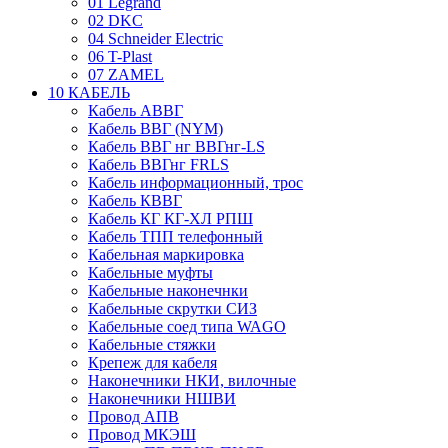
01 Legrand
02 DKC
04 Schneider Electric
06 T-Plast
07 ZAMEL
10 КАБЕЛЬ
Кабель АВВГ
Кабель ВВГ (NYM)
Кабель ВВГ нг ВВГнг-LS
Кабель ВВГнг FRLS
Кабель информационный, трос
Кабель КВВГ
Кабель КГ КГ-ХЛ РПШ
Кабель ТПП телефонный
Кабельная маркировка
Кабельные муфты
Кабельные наконечнки
Кабельные скрутки СИЗ
Кабельные соед типа WAGO
Кабельные стяжки
Крепеж для кабеля
Наконечники НКИ, вилочные
Наконечники НШВИ
Провод АПВ
Провод МКЭШ