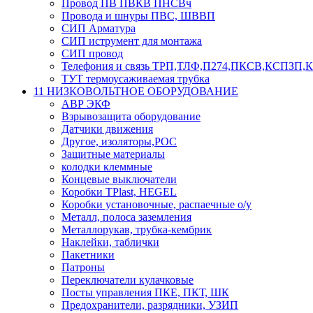
Провод ПВ ПВКВ ПНСВч
Провода и шнуры ПВС, ШВВП
СИП Арматура
СИП иструмент для монтажа
СИП провод
Телефония и связь ТРП,ТЛФ,П274,ПКСВ,КСПЗП
ТУТ термоусаживаемая трубка
11 НИЗКОВОЛЬТНОЕ ОБОРУДОВАНИЕ
АВР ЭКФ
Взрывозащита оборудование
Датчики движения
Другое, изоляторы,РОС
Защитные материалы
колодки клеммные
Концевые выключатели
Коробки TPlast, HEGEL
Коробки установочные, распаечные о/у
Металл, полоса заземления
Металлорукав, трубка-кембрик
Наклейки, таблички
Пакетники
Патроны
Переключатели кулачковые
Посты управления ПКЕ, ПКТ, ШК
Предохранители, разрядники, УЗИП