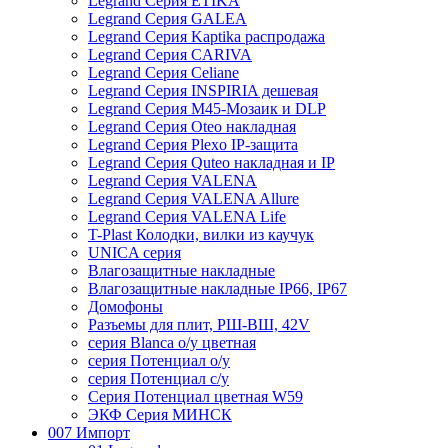
Legrand Серия ETIKA
Legrand Серия GALEA
Legrand Серия Kaptika распродажа
Legrand Серия CARIVA
Legrand Серия Celiane
Legrand Серия INSPIRIA дешевая
Legrand Серия M45-Мозаик и DLP
Legrand Серия Oteo накладная
Legrand Серия Plexo IP-защита
Legrand Серия Quteo накладная и IP
Legrand Серия VALENA
Legrand Серия VALENA Allure
Legrand Серия VALENA Life
T-Plast Колодки, вилки из каучук
UNICA серия
Влагозащитные накладные
Влагозащитные накладные IP66, IP67
Домофоны
Разъемы для плит, РШ-ВШ, 42V
серия Blanca о/у цветная
серия Потенциал о/у
серия Потенциал с/у
Серия Потенциал цветная W59
ЭКФ Серия МИНСК
007 Импорт