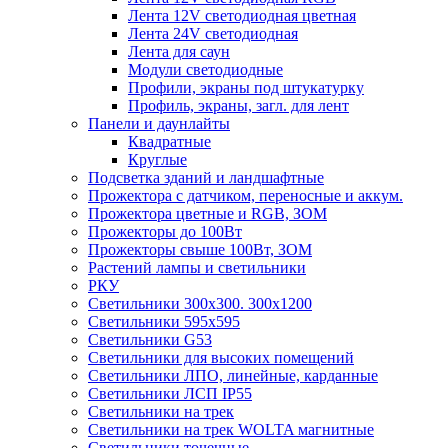
Лента 12V светодиодная цветная
Лента 24V светодиодная
Лента для саун
Модули светодиодные
Профили, экраны под штукатурку
Профиль, экраны, загл. для лент
Панели и даунлайты
Квадратные
Круглые
Подсветка зданий и ландшафтные
Прожектора с датчиком, переносные и аккум.
Прожектора цветные и RGB, ЗОМ
Прожекторы до 100Вт
Прожекторы свыше 100Вт, ЗОМ
Растений лампы и светильники
РКУ
Светильники 300х300. 300х1200
Светильники 595х595
Светильники G53
Светильники для высоких помещений
Светильники ЛПО, линейные, карданные
Светильники ЛСП IP55
Светильники на трек
Светильники на трек WOLTA магнитные
Светильники точечные