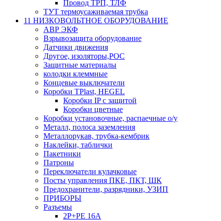
Провод ТРП, ТЛФ
ТУТ термоусаживаемая трубка
11 НИЗКОВОЛЬТНОЕ ОБОРУДОВАНИЕ
АВР ЭКФ
Взрывозащита оборудование
Датчики движения
Другое, изоляторы,РОС
Защитные материалы
колодки клеммные
Концевые выключатели
Коробки TPlast, HEGEL
Коробки IP с защитой
Коробки цветные
Коробки установочные, распаечные о/у
Металл, полоса заземления
Металлорукав, трубка-кембрик
Наклейки, таблички
Пакетники
Патроны
Переключатели кулачковые
Посты управления ПКЕ, ПКТ, ШК
Предохранители, разрядники, УЗИП
ПРИБОРЫ
Разъемы
2P+PE 16A