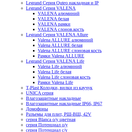
Legrand Серия Quteo накладная и IP
Legrand Серия VALENA
VALENA алюминий
VALENA белая
VALENA рамки
VALENA слонов.кость
Legrand Серия VALENA Allure
Valena ALLURE алюминий
Valena ALLURE белая
Valena ALLURE слоновая кость
Рамки Valena ALLURE
Legrand Серия VALENA Life
Valena Life алюминий
Valena Life белая
Valena Life слоновая кость
Рамки Valena Life
T-Plast Колодки, вилки из каучук
UNICA серия
Влагозащитные накладные
Влагозащитные накладные IP66, IP67
Домофоны
Разъемы для плит, РШ-ВШ, 42V
серия Blanca о/у цветная
серия Потенциал о/у
серия Потенциал с/у