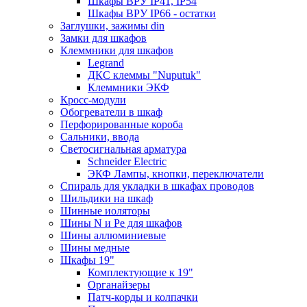
Шкафы ВРУ IP41, IP54
Шкафы ВРУ IP66 - остатки
Заглушки, зажимы din
Замки для шкафов
Клеммники для шкафов
Legrand
ДКС клеммы "Nuputuk"
Клеммники ЭКФ
Кросс-модули
Обогреватели в шкаф
Перфорированные короба
Сальники, ввода
Светосигнальная арматура
Schneider Electric
ЭКФ Лампы, кнопки, переключатели
Спираль для укладки в шкафах проводов
Шильдики на шкаф
Шинные иоляторы
Шины N и Pe для шкафов
Шины аллюминиевые
Шины медные
Шкафы 19"
Комплектующие к 19"
Органайзеры
Патч-корды и колпачки