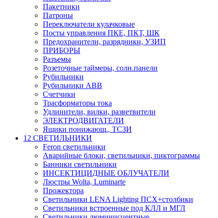
Пакетники
Патроны
Переключатели кулачковые
Посты управления ПКЕ, ПКТ, ШК
Предохранители, разрядники, УЗИП
ПРИБОРЫ
Разъемы
Розеточные таймеры, солн.панели
Рубильники
Рубильники ABB
Счетчики
Трасформаторы тока
Удлинители, вилки, разветвители
ЭЛЕКТРОДВИГАТЕЛИ
Ящики понижающ., ТСЗИ
12 СВЕТИЛЬНИКИ
Feron светильники
Аварийные блоки, светильники, пиктограммы
Банники светильники
ИНСЕКТИЦИДНЫЕ ОБЛУЧАТЕЛИ
Люстры Wolta, Luminarte
Прожектора
Светильники LENA Lighting ПСХ+столбики
Светильники встроенные под КЛЛ и МГЛ
Светильники люминисцентные