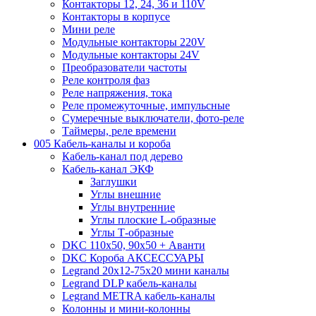
Контакторы 12, 24, 36 и 110V
Контакторы в корпусе
Мини реле
Модульные контакторы 220V
Модульные контакторы 24V
Преобразователи частоты
Реле контроля фаз
Реле напряжения, тока
Реле промежуточные, импульсные
Сумеречные выключатели, фото-реле
Таймеры, реле времени
005 Кабель-каналы и короба
Кабель-канал под дерево
Кабель-канал ЭКФ
Заглушки
Углы внешние
Углы внутренние
Углы плоские L-образные
Углы Т-образные
DKC 110х50, 90х50 + Аванти
DKC Короба АКСЕССУАРЫ
Legrand 20х12-75х20 мини каналы
Legrand DLP кабель-каналы
Legrand METRA кабель-каналы
Колонны и мини-колонны