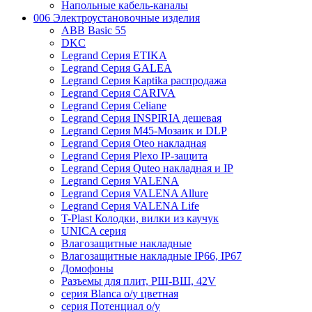
Напольные кабель-каналы
006 Электроустановочные изделия
ABB Basic 55
DKC
Legrand Серия ETIKA
Legrand Серия GALEA
Legrand Серия Kaptika распродажа
Legrand Серия CARIVA
Legrand Серия Celiane
Legrand Серия INSPIRIA дешевая
Legrand Серия M45-Мозаик и DLP
Legrand Серия Oteo накладная
Legrand Серия Plexo IP-защита
Legrand Серия Quteo накладная и IP
Legrand Серия VALENA
Legrand Серия VALENA Allure
Legrand Серия VALENA Life
T-Plast Колодки, вилки из каучук
UNICA серия
Влагозащитные накладные
Влагозащитные накладные IP66, IP67
Домофоны
Разъемы для плит, РШ-ВШ, 42V
серия Blanca о/у цветная
серия Потенциал о/у