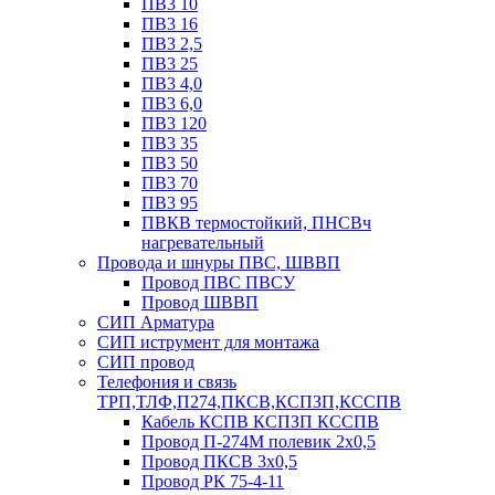
ПВ3 10
ПВ3 16
ПВ3 2,5
ПВ3 25
ПВ3 4,0
ПВ3 6,0
ПВ3 120
ПВ3 35
ПВ3 50
ПВ3 70
ПВ3 95
ПВКВ термостойкий, ПНСВч
нагревательный
Провода и шнуры ПВС, ШВВП
Провод ПВС ПВСУ
Провод ШВВП
СИП Арматура
СИП иструмент для монтажа
СИП провод
Телефония и связь
ТРП,ТЛФ,П274,ПКСВ,КСПЗП,КССПВ
Кабель КСПВ КСПЗП КССПВ
Провод П-274М полевик 2х0,5
Провод ПКСВ 3х0,5
Провод РК 75-4-11