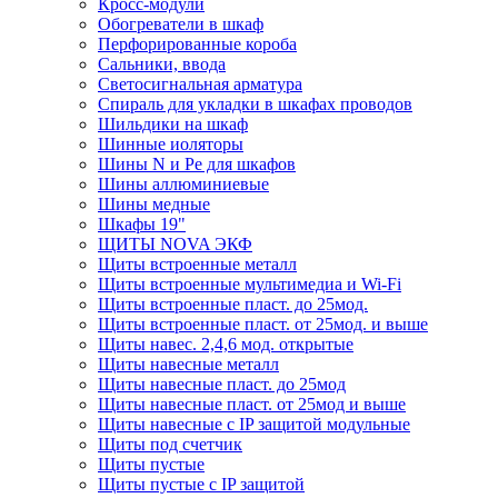
Кросс-модули
Обогреватели в шкаф
Перфорированные короба
Сальники, ввода
Светосигнальная арматура
Спираль для укладки в шкафах проводов
Шильдики на шкаф
Шинные иоляторы
Шины N и Pe для шкафов
Шины аллюминиевые
Шины медные
Шкафы 19"
ЩИТЫ NOVA ЭКФ
Щиты встроенные металл
Щиты встроенные мультимедиа и Wi-Fi
Щиты встроенные пласт. до 25мод.
Щиты встроенные пласт. от 25мод. и выше
Щиты навес. 2,4,6 мод. открытые
Щиты навесные металл
Щиты навесные пласт. до 25мод
Щиты навесные пласт. от 25мод и выше
Щиты навесные с IP защитой модульные
Щиты под счетчик
Щиты пустые
Щиты пустые с IP защитой