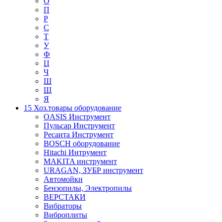
О
П
Р
С
Т
У
Ф
Ц
Ч
Ш
Щ
Я
15 Хоз.товары оборудование
OASIS Инструмент
Пульсар Инструмент
Ресанта Инструмент
BOSCH оборудование
Hitachi Интрумент
MAKITA инструмент
URAGAN, ЗУБР инструмент
Автомойки
Бензопилы, Электропилы
ВЕРСТАКИ
Вибраторы
Виброплиты