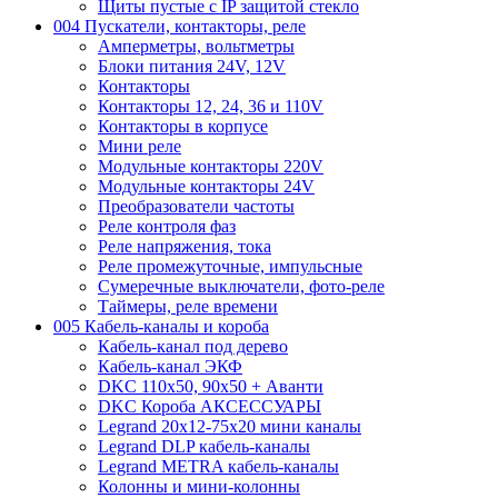
Щиты пустые с IP защитой стекло
004 Пускатели, контакторы, реле
Амперметры, вольтметры
Блоки питания 24V, 12V
Контакторы
Контакторы 12, 24, 36 и 110V
Контакторы в корпусе
Мини реле
Модульные контакторы 220V
Модульные контакторы 24V
Преобразователи частоты
Реле контроля фаз
Реле напряжения, тока
Реле промежуточные, импульсные
Сумеречные выключатели, фото-реле
Таймеры, реле времени
005 Кабель-каналы и короба
Кабель-канал под дерево
Кабель-канал ЭКФ
DKC 110х50, 90х50 + Аванти
DKC Короба АКСЕССУАРЫ
Legrand 20х12-75х20 мини каналы
Legrand DLP кабель-каналы
Legrand METRA кабель-каналы
Колонны и мини-колонны