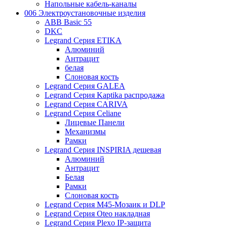
Напольные кабель-каналы
006 Электроустановочные изделия
ABB Basic 55
DKC
Legrand Серия ETIKA
Алюминий
Антрацит
белая
Слоновая кость
Legrand Серия GALEA
Legrand Серия Kaptika распродажа
Legrand Серия CARIVA
Legrand Серия Celiane
Лицевые Панели
Механизмы
Рамки
Legrand Серия INSPIRIA дешевая
Алюминий
Антрацит
Белая
Рамки
Слоновая кость
Legrand Серия M45-Мозаик и DLP
Legrand Серия Oteo накладная
Legrand Серия Plexo IP-защита