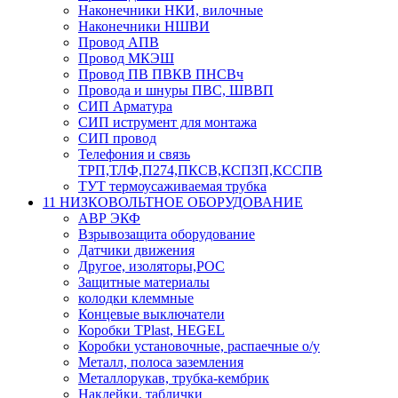
Наконечники НКИ, вилочные
Наконечники НШВИ
Провод АПВ
Провод МКЭШ
Провод ПВ ПВКВ ПНСВч
Провода и шнуры ПВС, ШВВП
СИП Арматура
СИП иструмент для монтажа
СИП провод
Телефония и связь
ТРП,ТЛФ,П274,ПКСВ,КСПЗП,КССПВ
ТУТ термоусаживаемая трубка
11 НИЗКОВОЛЬТНОЕ ОБОРУДОВАНИЕ
АВР ЭКФ
Взрывозащита оборудование
Датчики движения
Другое, изоляторы,РОС
Защитные материалы
колодки клеммные
Концевые выключатели
Коробки TPlast, HEGEL
Коробки установочные, распаечные о/у
Металл, полоса заземления
Металлорукав, трубка-кембрик
Наклейки, таблички