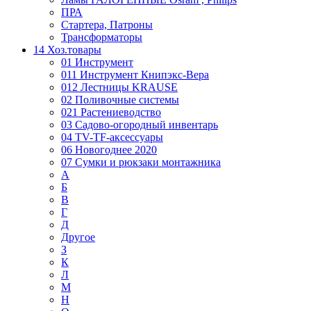
ПРА
Стартера, Патроны
Трансформаторы
14 Хоз.товары
01 Инструмент
011 Инструмент Книпэкс-Вера
012 Лестницы KRAUSE
02 Поливочные системы
021 Растениеводство
03 Садово-огородный инвентарь
04 TV-TF-аксессуары
06 Новогоднее 2020
07 Сумки и рюкзаки монтажника
А
Б
В
Г
Д
Другое
З
К
Л
М
Н