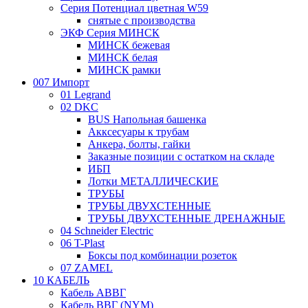
Серия Потенциал цветная W59
снятые с производства
ЭКФ Серия МИНСК
МИНСК бежевая
МИНСК белая
МИНСК рамки
007 Импорт
01 Legrand
02 DKC
BUS Напольная башенка
Акксесуары к трубам
Анкера, болты, гайки
Заказные позиции с остатком на складе
ИБП
Лотки МЕТАЛЛИЧЕСКИЕ
ТРУБЫ
ТРУБЫ ДВУХСТЕННЫЕ
ТРУБЫ ДВУХСТЕННЫЕ ДРЕНАЖНЫЕ
04 Schneider Electric
06 T-Plast
Боксы под комбинации розеток
07 ZAMEL
10 КАБЕЛЬ
Кабель АВВГ
Кабель ВВГ (NYM)