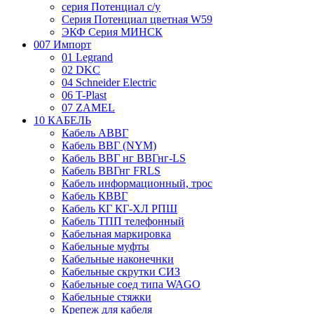
серия Потенциал с/у
Серия Потенциал цветная W59
ЭКФ Серия МИНСК
007 Импорт
01 Legrand
02 DKC
04 Schneider Electric
06 T-Plast
07 ZAMEL
10 КАБЕЛЬ
Кабель АВВГ
Кабель ВВГ (NYM)
Кабель ВВГ нг ВВГнг-LS
Кабель ВВГнг FRLS
Кабель информационный, трос
Кабель КВВГ
Кабель КГ КГ-ХЛ РПШ
Кабель ТПП телефонный
Кабельная маркировка
Кабельные муфты
Кабельные наконечнки
Кабельные скрутки СИЗ
Кабельные соед типа WAGO
Кабельные стяжки
Крепеж для кабеля