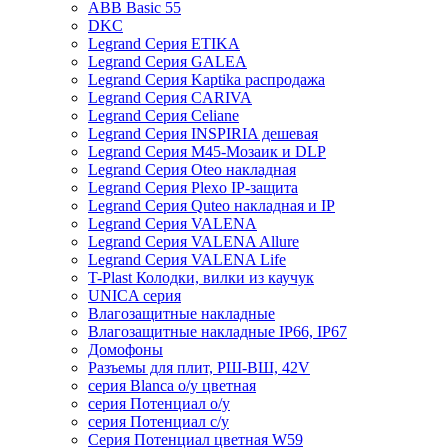
ABB Basic 55
DKC
Legrand Серия ETIKA
Legrand Серия GALEA
Legrand Серия Kaptika распродажа
Legrand Серия CARIVA
Legrand Серия Celiane
Legrand Серия INSPIRIA дешевая
Legrand Серия M45-Мозаик и DLP
Legrand Серия Oteo накладная
Legrand Серия Plexo IP-защита
Legrand Серия Quteo накладная и IP
Legrand Серия VALENA
Legrand Серия VALENA Allure
Legrand Серия VALENA Life
T-Plast Колодки, вилки из каучук
UNICA серия
Влагозащитные накладные
Влагозащитные накладные IP66, IP67
Домофоны
Разъемы для плит, РШ-ВШ, 42V
серия Blanca о/у цветная
серия Потенциал о/у
серия Потенциал с/у
Серия Потенциал цветная W59