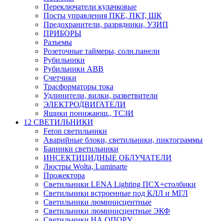
Переключатели кулачковые
Посты управления ПКЕ, ПКТ, ШК
Предохранители, разрядники, УЗИП
ПРИБОРЫ
Разъемы
Розеточные таймеры, солн.панели
Рубильники
Рубильники ABB
Счетчики
Трасформаторы тока
Удлинители, вилки, разветвители
ЭЛЕКТРОДВИГАТЕЛИ
Ящики понижающ., ТСЗИ
12 СВЕТИЛЬНИКИ
Feron светильники
Аварийные блоки, светильники, пиктограммы
Банники светильники
ИНСЕКТИЦИДНЫЕ ОБЛУЧАТЕЛИ
Люстры Wolta, Luminarte
Прожектора
Светильники LENA Lighting ПСХ+столбики
Светильники встроенные под КЛЛ и МГЛ
Светильники люминисцентные
Светильники люминисцентные ЭКФ
Светильники НА ОПОРУ