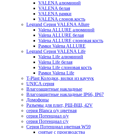
VALENA алюминий
VALENA белая
VALENA рамки
VALENA слонов.кость
Legrand Серия VALENA Allure
Valena ALLURE алюминий
Valena ALLURE белая
Valena ALLURE слоновая кость
Рамки Valena ALLURE
Legrand Серия VALENA Life
Valena Life алюминий
Valena Life белая
Valena Life слоновая кость
Рамки Valena Life
T-Plast Колодки, вилки из каучук
UNICA серия
Влагозащитные накладные
Влагозащитные накладные IP66, IP67
Домофоны
Разъемы для плит, РШ-ВШ, 42V
серия Blanca о/у цветная
серия Потенциал о/у
серия Потенциал с/у
Серия Потенциал цветная W59
снятые с производства