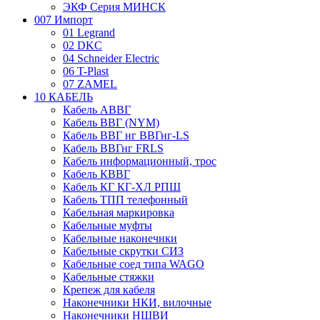
ЭКФ Серия МИНСК
007 Импорт
01 Legrand
02 DKC
04 Schneider Electric
06 T-Plast
07 ZAMEL
10 КАБЕЛЬ
Кабель АВВГ
Кабель ВВГ (NYM)
Кабель ВВГ нг ВВГнг-LS
Кабель ВВГнг FRLS
Кабель информационный, трос
Кабель КВВГ
Кабель КГ КГ-ХЛ РПШ
Кабель ТПП телефонный
Кабельная маркировка
Кабельные муфты
Кабельные наконечнки
Кабельные скрутки СИЗ
Кабельные соед типа WAGO
Кабельные стяжки
Крепеж для кабеля
Наконечники НКИ, вилочные
Наконечники НШВИ