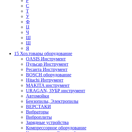
Р
С
Т
У
Ф
Ц
Ч
Ш
Щ
Я
15 Хоз.товары оборудование
OASIS Инструмент
Пульсар Инструмент
Ресанта Инструмент
BOSCH оборудование
Hitachi Интрумент
MAKITA инструмент
URAGAN, ЗУБР инструмент
Автомойки
Бензопилы, Электропилы
ВЕРСТАКИ
Вибраторы
Виброплиты
Зарядные устройства
Компрессорное оборудование