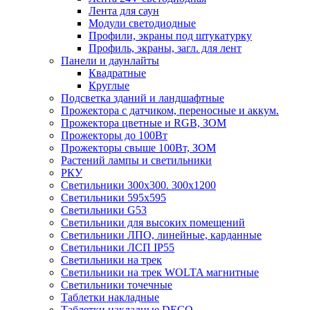
Лента для саун
Модули светодиодные
Профили, экраны под штукатурку
Профиль, экраны, загл. для лент
Панели и даунлайты
Квадратные
Круглые
Подсветка зданий и ландшафтные
Прожектора с датчиком, переносные и аккум.
Прожектора цветные и RGB, ЗОМ
Прожекторы до 100Вт
Прожекторы свыше 100Вт, ЗОМ
Растений лампы и светильники
РКУ
Светильники 300х300. 300х1200
Светильники 595х595
Светильники G53
Светильники для высоких помещений
Светильники ЛПО, линейные, карданные
Светильники ЛСП IP55
Светильники на трек
Светильники на трек WOLTA магнитные
Светильники точечные
Таблетки накладные
Таблетки накладные DECO