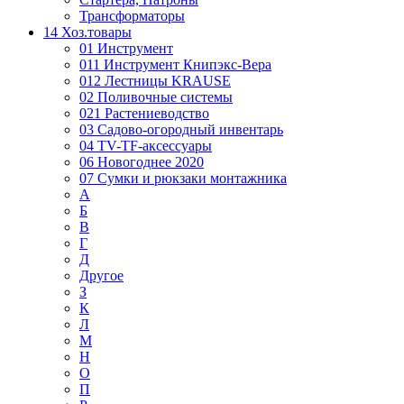
Трансформаторы
14 Хоз.товары
01 Инструмент
011 Инструмент Книпэкс-Вера
012 Лестницы KRAUSE
02 Поливочные системы
021 Растениеводство
03 Садово-огородный инвентарь
04 TV-TF-аксессуары
06 Новогоднее 2020
07 Сумки и рюкзаки монтажника
А
Б
В
Г
Д
Другое
З
К
Л
М
Н
О
П