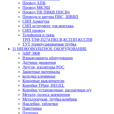
Провод АПВ
Провод МКЭШ
Провод ПВ ПВКВ ПНСВч
Провода и шнуры ПВС, ШВВП
СИП Арматура
СИП иструмент для монтажа
СИП провод
Телефония и связь
ТРП,ТЛФ,П274,ПКСВ,КСПЗП,КССПВ
ТУТ термоусаживаемая трубка
11 НИЗКОВОЛЬТНОЕ ОБОРУДОВАНИЕ
АВР ЭКФ
Взрывозащита оборудование
Датчики движения
Другое, изоляторы,РОС
Защитные материалы
колодки клеммные
Концевые выключатели
Коробки TPlast, HEGEL
Коробки установочные, распаечные о/у
Металл, полоса заземления
Металлорукав, трубка-кембрик
Наклейки, таблички
Пакетники
Патроны