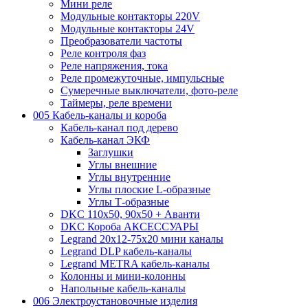
Мини реле
Модульные контакторы 220V
Модульные контакторы 24V
Преобразователи частоты
Реле контроля фаз
Реле напряжения, тока
Реле промежуточные, импульсные
Сумеречные выключатели, фото-реле
Таймеры, реле времени
005 Кабель-каналы и короба
Кабель-канал под дерево
Кабель-канал ЭКФ
Заглушки
Углы внешние
Углы внутренние
Углы плоские L-образные
Углы Т-образные
DKC 110х50, 90х50 + Аванти
DKC Короба АКСЕССУАРЫ
Legrand 20х12-75х20 мини каналы
Legrand DLP кабель-каналы
Legrand METRA кабель-каналы
Колонны и мини-колонны
Напольные кабель-каналы
006 Электроустановочные изделия