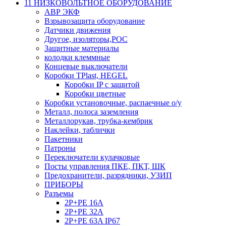
11 НИЗКОВОЛЬТНОЕ ОБОРУДОВАНИЕ
АВР ЭКФ
Взрывозащита оборудование
Датчики движения
Другое, изоляторы,РОС
Защитные материалы
колодки клеммные
Концевые выключатели
Коробки TPlast, HEGEL
Коробки IP с защитой
Коробки цветные
Коробки установочные, распаечные о/у
Металл, полоса заземления
Металлорукав, трубка-кембрик
Наклейки, таблички
Пакетники
Патроны
Переключатели кулачковые
Посты управления ПКЕ, ПКТ, ШК
Предохранители, разрядники, УЗИП
ПРИБОРЫ
Разъемы
2P+PE 16A
2P+PE 32A
2P+PE 63A IP67