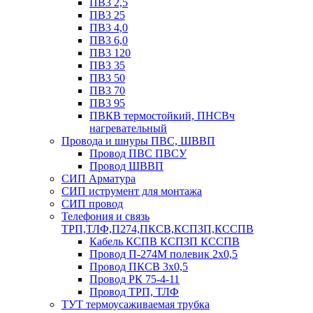
ПВ3 2,5
ПВ3 25
ПВ3 4,0
ПВ3 6,0
ПВ3 120
ПВ3 35
ПВ3 50
ПВ3 70
ПВ3 95
ПВКВ термостойкий, ПНСВч
нагревательный
Провода и шнуры ПВС, ШВВП
Провод ПВС ПВСУ
Провод ШВВП
СИП Арматура
СИП иструмент для монтажа
СИП провод
Телефония и связь
ТРП,ТЛФ,П274,ПКСВ,КСПЗП,КССПВ
Кабель КСПВ КСПЗП КССПВ
Провод П-274М полевик 2х0,5
Провод ПКСВ 3х0,5
Провод РК 75-4-11
Провод ТРП, ТЛФ
ТУТ термоусаживаемая трубка