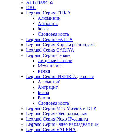
ABB Basic 55
DKC
Legrand Серия ETIKA
Алюминий
Антрацит
белая
Слоновая кость
Legrand Серия GALEA
Legrand Серия Kaptika распродажа
Legrand Серия CARIVA
Legrand Серия Celiane
Лицевые Панели
Механизмы
Рамки
Legrand Серия INSPIRIA дешевая
Алюминий
Антрацит
Белая
Рамки
Слоновая кость
Legrand Серия M45-Мозаик и DLP
Legrand Серия Oteo накладная
Legrand Серия Plexo IP-защита
Legrand Серия Quteo накладная и IP
Legrand Серия VALENA