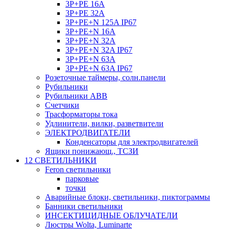
3P+PE 16A
3P+PE 32A
3P+PE+N 125A IP67
3P+PE+N 16A
3P+PE+N 32A
3P+PE+N 32A IP67
3P+PE+N 63A
3P+PE+N 63A IP67
Розеточные таймеры, солн.панели
Рубильники
Рубильники ABB
Счетчики
Трасформаторы тока
Удлинители, вилки, разветвители
ЭЛЕКТРОДВИГАТЕЛИ
Конденсаторы для электродвигателей
Ящики понижающ., ТСЗИ
12 СВЕТИЛЬНИКИ
Feron светильники
парковые
точки
Аварийные блоки, светильники, пиктограммы
Банники светильники
ИНСЕКТИЦИДНЫЕ ОБЛУЧАТЕЛИ
Люстры Wolta, Luminarte