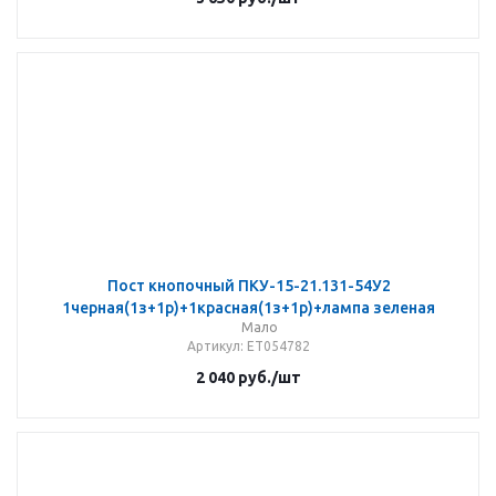
Пост кнопочный ПКУ-15-21.131-54У2
1черная(1з+1р)+1красная(1з+1р)+лампа зеленая
Мало
Артикул
: ET054782
2 040
руб.
/шт