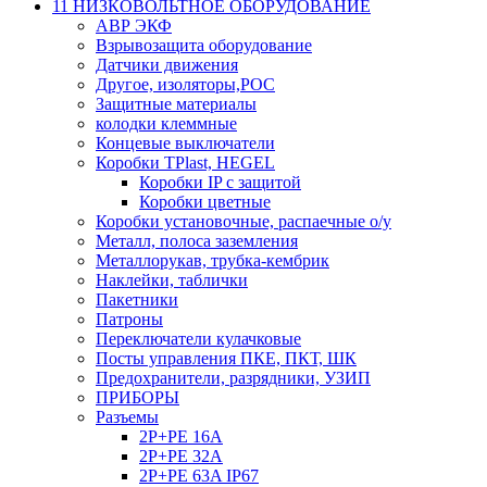
11 НИЗКОВОЛЬТНОЕ ОБОРУДОВАНИЕ
АВР ЭКФ
Взрывозащита оборудование
Датчики движения
Другое, изоляторы,РОС
Защитные материалы
колодки клеммные
Концевые выключатели
Коробки TPlast, HEGEL
Коробки IP с защитой
Коробки цветные
Коробки установочные, распаечные о/у
Металл, полоса заземления
Металлорукав, трубка-кембрик
Наклейки, таблички
Пакетники
Патроны
Переключатели кулачковые
Посты управления ПКЕ, ПКТ, ШК
Предохранители, разрядники, УЗИП
ПРИБОРЫ
Разъемы
2P+PE 16A
2P+PE 32A
2P+PE 63A IP67