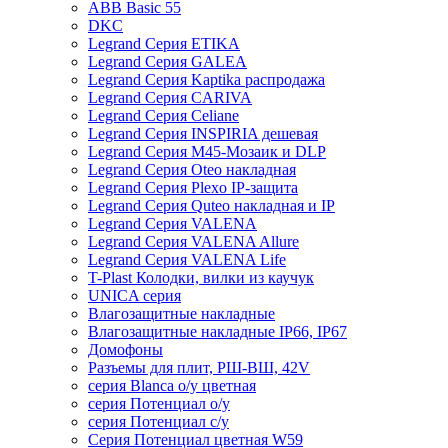
ABB Basic 55
DKC
Legrand Серия ETIKA
Legrand Серия GALEA
Legrand Серия Kaptika распродажа
Legrand Серия CARIVA
Legrand Серия Celiane
Legrand Серия INSPIRIA дешевая
Legrand Серия M45-Мозаик и DLP
Legrand Серия Oteo накладная
Legrand Серия Plexo IP-защита
Legrand Серия Quteo накладная и IP
Legrand Серия VALENA
Legrand Серия VALENA Allure
Legrand Серия VALENA Life
T-Plast Колодки, вилки из каучук
UNICA серия
Влагозащитные накладные
Влагозащитные накладные IP66, IP67
Домофоны
Разъемы для плит, РШ-ВШ, 42V
серия Blanca о/у цветная
серия Потенциал о/у
серия Потенциал с/у
Серия Потенциал цветная W59