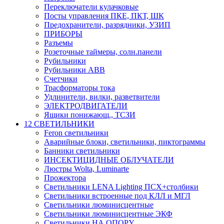
Переключатели кулачковые
Посты управления ПКЕ, ПКТ, ШК
Предохранители, разрядники, УЗИП
ПРИБОРЫ
Разъемы
Розеточные таймеры, солн.панели
Рубильники
Рубильники ABB
Счетчики
Трасформаторы тока
Удлинители, вилки, разветвители
ЭЛЕКТРОДВИГАТЕЛИ
Ящики понижающ., ТСЗИ
12 СВЕТИЛЬНИКИ
Feron светильники
Аварийные блоки, светильники, пиктограммы
Банники светильники
ИНСЕКТИЦИДНЫЕ ОБЛУЧАТЕЛИ
Люстры Wolta, Luminarte
Прожектора
Светильники LENA Lighting ПСХ+столбики
Светильники встроенные под КЛЛ и МГЛ
Светильники люминисцентные
Светильники люминисцентные ЭКФ
Светильники НА ОПОРУ