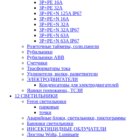
3P+PE 16A
3P+PE 32A
3P+PE+N 125A IP67
3P+PE+N 16A
3P+PE+N 32A
3P+PE+N 32A IP67
3P+PE+N 63A
3P+PE+N 63A IP67
Розеточные таймеры, солн.панели
Рубильники
Рубильники ABB
Счетчики
Трасформаторы тока
Удлинители, вилки, разветвители
ЭЛЕКТРОДВИГАТЕЛИ
Конденсаторы для электродвигателей
Ящики понижающ., ТСЗИ
12 СВЕТИЛЬНИКИ
Feron светильники
парковые
точки
Аварийные блоки, светильники, пиктограммы
Банники светильники
ИНСЕКТИЦИДНЫЕ ОБЛУЧАТЕЛИ
Люстры Wolta, Luminarte