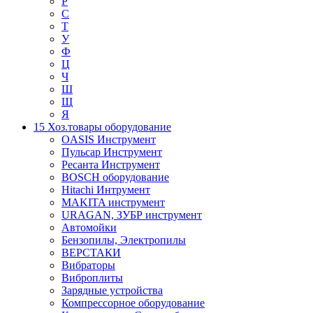
Р
С
Т
У
Ф
Ц
Ч
Ш
Щ
Я
15 Хоз.товары оборудование
OASIS Инструмент
Пульсар Инструмент
Ресанта Инструмент
BOSCH оборудование
Hitachi Интрумент
MAKITA инструмент
URAGAN, ЗУБР инструмент
Автомойки
Бензопилы, Электропилы
ВЕРСТАКИ
Вибраторы
Виброплиты
Зарядные устройства
Компрессорное оборудование