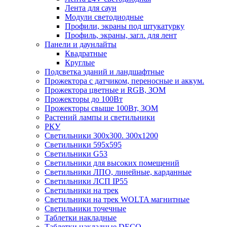
Лента для саун
Модули светодиодные
Профили, экраны под штукатурку
Профиль, экраны, загл. для лент
Панели и даунлайты
Квадратные
Круглые
Подсветка зданий и ландшафтные
Прожектора с датчиком, переносные и аккум.
Прожектора цветные и RGB, ЗОМ
Прожекторы до 100Вт
Прожекторы свыше 100Вт, ЗОМ
Растений лампы и светильники
РКУ
Светильники 300х300. 300х1200
Светильники 595х595
Светильники G53
Светильники для высоких помещений
Светильники ЛПО, линейные, карданные
Светильники ЛСП IP55
Светильники на трек
Светильники на трек WOLTA магнитные
Светильники точечные
Таблетки накладные
Таблетки накладные DECO