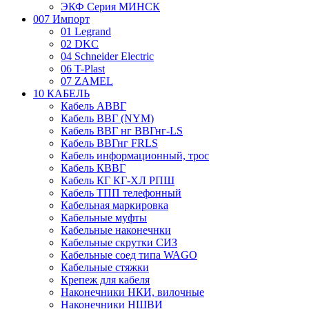
ЭКФ Серия МИНСК
007 Импорт
01 Legrand
02 DKC
04 Schneider Electric
06 T-Plast
07 ZAMEL
10 КАБЕЛЬ
Кабель АВВГ
Кабель ВВГ (NYM)
Кабель ВВГ нг ВВГнг-LS
Кабель ВВГнг FRLS
Кабель информационный, трос
Кабель КВВГ
Кабель КГ КГ-ХЛ РПШ
Кабель ТПП телефонный
Кабельная маркировка
Кабельные муфты
Кабельные наконечнки
Кабельные скрутки СИЗ
Кабельные соед типа WAGO
Кабельные стяжки
Крепеж для кабеля
Наконечники НКИ, вилочные
Наконечники НШВИ