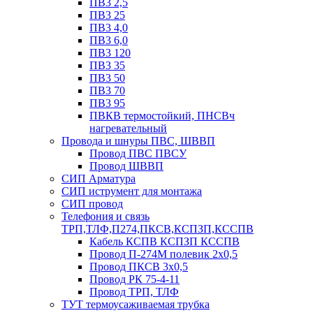
ПВ3 2,5
ПВ3 25
ПВ3 4,0
ПВ3 6,0
ПВ3 120
ПВ3 35
ПВ3 50
ПВ3 70
ПВ3 95
ПВКВ термостойкий, ПНСВч
нагревательный
Провода и шнуры ПВС, ШВВП
Провод ПВС ПВСУ
Провод ШВВП
СИП Арматура
СИП иструмент для монтажа
СИП провод
Телефония и связь
ТРП,ТЛФ,П274,ПКСВ,КСПЗП,КССПВ
Кабель КСПВ КСПЗП КССПВ
Провод П-274М полевик 2х0,5
Провод ПКСВ 3х0,5
Провод РК 75-4-11
Провод ТРП, ТЛФ
ТУТ термоусаживаемая трубка