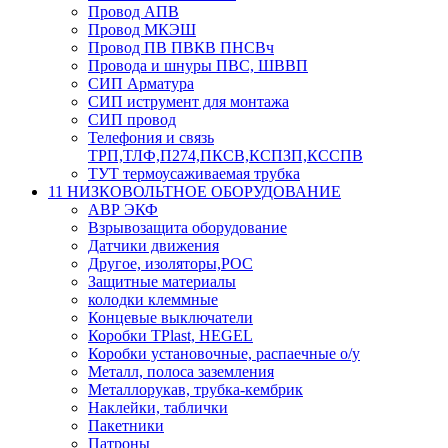
Провод АПВ
Провод МКЭШ
Провод ПВ ПВКВ ПНСВч
Провода и шнуры ПВС, ШВВП
СИП Арматура
СИП иструмент для монтажа
СИП провод
Телефония и связь
ТРП,ТЛФ,П274,ПКСВ,КСПЗП,КССПВ
ТУТ термоусаживаемая трубка
11 НИЗКОВОЛЬТНОЕ ОБОРУДОВАНИЕ
АВР ЭКФ
Взрывозащита оборудование
Датчики движения
Другое, изоляторы,РОС
Защитные материалы
колодки клеммные
Концевые выключатели
Коробки TPlast, HEGEL
Коробки установочные, распаечные о/у
Металл, полоса заземления
Металлорукав, трубка-кембрик
Наклейки, таблички
Пакетники
Патроны