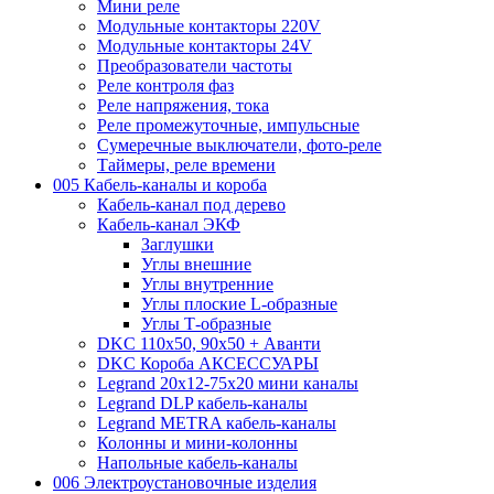
Мини реле
Модульные контакторы 220V
Модульные контакторы 24V
Преобразователи частоты
Реле контроля фаз
Реле напряжения, тока
Реле промежуточные, импульсные
Сумеречные выключатели, фото-реле
Таймеры, реле времени
005 Кабель-каналы и короба
Кабель-канал под дерево
Кабель-канал ЭКФ
Заглушки
Углы внешние
Углы внутренние
Углы плоские L-образные
Углы Т-образные
DKC 110х50, 90х50 + Аванти
DKC Короба АКСЕССУАРЫ
Legrand 20х12-75х20 мини каналы
Legrand DLP кабель-каналы
Legrand METRA кабель-каналы
Колонны и мини-колонны
Напольные кабель-каналы
006 Электроустановочные изделия