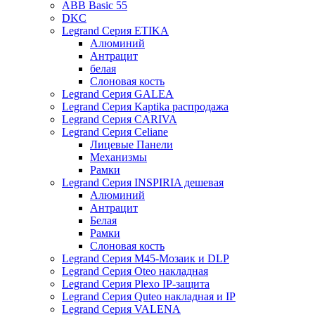
ABB Basic 55
DKC
Legrand Серия ETIKA
Алюминий
Антрацит
белая
Слоновая кость
Legrand Серия GALEA
Legrand Серия Kaptika распродажа
Legrand Серия CARIVA
Legrand Серия Celiane
Лицевые Панели
Механизмы
Рамки
Legrand Серия INSPIRIA дешевая
Алюминий
Антрацит
Белая
Рамки
Слоновая кость
Legrand Серия M45-Мозаик и DLP
Legrand Серия Oteo накладная
Legrand Серия Plexo IP-защита
Legrand Серия Quteo накладная и IP
Legrand Серия VALENA