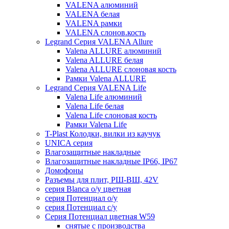
VALENA алюминий
VALENA белая
VALENA рамки
VALENA слонов.кость
Legrand Серия VALENA Allure
Valena ALLURE алюминий
Valena ALLURE белая
Valena ALLURE слоновая кость
Рамки Valena ALLURE
Legrand Серия VALENA Life
Valena Life алюминий
Valena Life белая
Valena Life слоновая кость
Рамки Valena Life
T-Plast Колодки, вилки из каучук
UNICA серия
Влагозащитные накладные
Влагозащитные накладные IP66, IP67
Домофоны
Разъемы для плит, РШ-ВШ, 42V
серия Blanca о/у цветная
серия Потенциал о/у
серия Потенциал с/у
Серия Потенциал цветная W59
снятые с производства