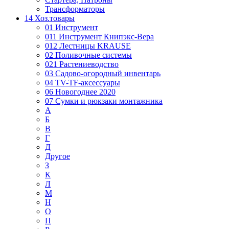
Трансформаторы
14 Хоз.товары
01 Инструмент
011 Инструмент Книпэкс-Вера
012 Лестницы KRAUSE
02 Поливочные системы
021 Растениеводство
03 Садово-огородный инвентарь
04 TV-TF-аксессуары
06 Новогоднее 2020
07 Сумки и рюкзаки монтажника
А
Б
В
Г
Д
Другое
З
К
Л
М
Н
О
П