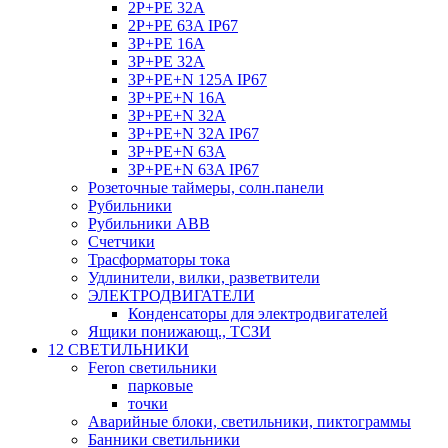
2P+PE 32A
2P+PE 63A IP67
3P+PE 16A
3P+PE 32A
3P+PE+N 125A IP67
3P+PE+N 16A
3P+PE+N 32A
3P+PE+N 32A IP67
3P+PE+N 63A
3P+PE+N 63A IP67
Розеточные таймеры, солн.панели
Рубильники
Рубильники ABB
Счетчики
Трасформаторы тока
Удлинители, вилки, разветвители
ЭЛЕКТРОДВИГАТЕЛИ
Конденсаторы для электродвигателей
Ящики понижающ., ТСЗИ
12 СВЕТИЛЬНИКИ
Feron светильники
парковые
точки
Аварийные блоки, светильники, пиктограммы
Банники светильники