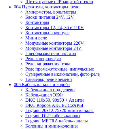
Щиты пустые с IP защитой стекло
004 Пускатели, контакторы, реле
Амперметры, вольтметры
Блоки питания 24V, 12V
Контакторы
Контакторы 12, 24, 36 и 110V
Контакторы в корпусе
Мини реле
Модульные контакторы 220V
Модульные контакторы 24V
Преобразователи частоты
Реле контроля фаз
Реле напряжения, тока
Реле промежуточные, импульсные
Сумеречные выключатели, фото-реле
Таймеры, реле времени
005 Кабель-каналы и короба
Кабель-канал под дерево
Кабель-канал ЭКФ
DKC 110х50, 90х50 + Аванти
DKC Короба АКСЕССУАРЫ
Legrand 20х12-75х20 мини каналы
Legrand DLP кабель-каналы
Legrand METRA кабель-каналы
Колонны и мини-колонны