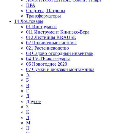
ПРА
Стартера, Патроны
Трансформаторы
14 Хоз.товары
01 Инструмент
011 Инструмент Книпэкс-Вера
012 Лестницы KRAUSE
02 Поливочные системы
021 Растениеводство
03 Садово-огородный инвентарь
04 TV-TF-аксессуары
06 Новогоднее 2020
07 Сумки и рюкзаки монтажника
А
Б
В
Г
Д
Другое
З
К
Л
М
Н