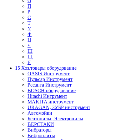
О
П
Р
С
Т
У
Ф
Ц
Ч
Ш
Щ
Я
15 Хоз.товары оборудование
OASIS Инструмент
Пульсар Инструмент
Ресанта Инструмент
BOSCH оборудование
Hitachi Интрумент
MAKITA инструмент
URAGAN, ЗУБР инструмент
Автомойки
Бензопилы, Электропилы
ВЕРСТАКИ
Вибраторы
Виброплиты