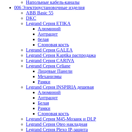
Напольные кабель-каналы
006 Электроустановочные изделия
ABB Basic 55
DKC
Legrand Серия ETIKA
Алюминий
Антрацит
белая
Слоновая кость
Legrand Серия GALEA
Legrand Серия Kaptika распродажа
Legrand Серия CARIVA
Legrand Серия Celiane
Лицевые Панели
Механизмы
Рамки
Legrand Серия INSPIRIA дешевая
Алюминий
Антрацит
Белая
Рамки
Слоновая кость
Legrand Серия M45-Мозаик и DLP
Legrand Серия Oteo накладная
Legrand Серия Plexo IP-защита