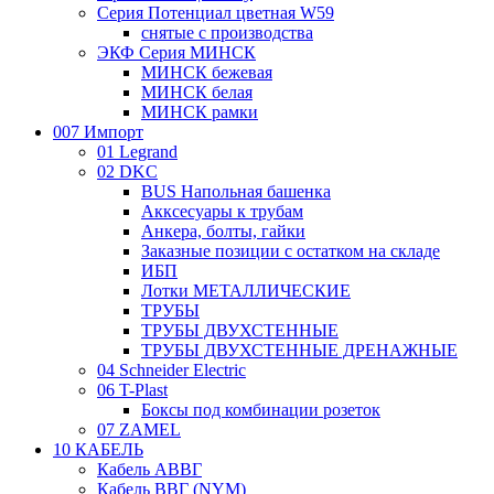
Серия Потенциал цветная W59
снятые с производства
ЭКФ Серия МИНСК
МИНСК бежевая
МИНСК белая
МИНСК рамки
007 Импорт
01 Legrand
02 DKC
BUS Напольная башенка
Акксесуары к трубам
Анкера, болты, гайки
Заказные позиции с остатком на складе
ИБП
Лотки МЕТАЛЛИЧЕСКИЕ
ТРУБЫ
ТРУБЫ ДВУХСТЕННЫЕ
ТРУБЫ ДВУХСТЕННЫЕ ДРЕНАЖНЫЕ
04 Schneider Electric
06 T-Plast
Боксы под комбинации розеток
07 ZAMEL
10 КАБЕЛЬ
Кабель АВВГ
Кабель ВВГ (NYM)