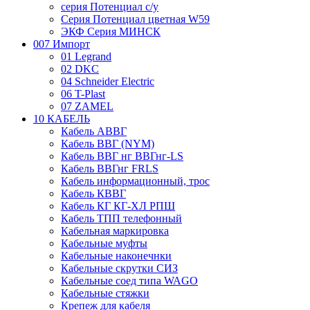
серия Потенциал с/у
Серия Потенциал цветная W59
ЭКФ Серия МИНСК
007 Импорт
01 Legrand
02 DKC
04 Schneider Electric
06 T-Plast
07 ZAMEL
10 КАБЕЛЬ
Кабель АВВГ
Кабель ВВГ (NYM)
Кабель ВВГ нг ВВГнг-LS
Кабель ВВГнг FRLS
Кабель информационный, трос
Кабель КВВГ
Кабель КГ КГ-ХЛ РПШ
Кабель ТПП телефонный
Кабельная маркировка
Кабельные муфты
Кабельные наконечнки
Кабельные скрутки СИЗ
Кабельные соед типа WAGO
Кабельные стяжки
Крепеж для кабеля