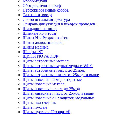
Кросс-модули
Обогреватели в шкаф
Перфорированные короба
Сальники, ввода
Светосигнальная арматура
Спираль для укладки в шкафах проводов
Шильдики на шкаф
Шинные иоляторы
Шины N и Pe для шкафов
Шины аллюминиевые
Шины медные
Шкафы 19"
ЩИТЫ NOVA ЭКФ
Щиты встроенные металл
Щиты встроенные мультимедиа и Wi-Fi
Щиты встроенные пласт. до 25мод.
Щиты встроенные пласт. от 25мод. и выше
Щиты навес. 2,4,6 мод. открытые
Щиты навесные металл
Щиты навесные пласт. до 25мод
Щиты навесные пласт. от 25мод и выше
Щиты навесные с IP защитой модульные
Щиты под счетчик
Щиты пустые
Щиты пустые с IP защитой