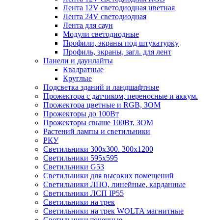
Лента 12V светодиодная цветная
Лента 24V светодиодная
Лента для саун
Модули светодиодные
Профили, экраны под штукатурку
Профиль, экраны, загл. для лент
Панели и даунлайты
Квадратные
Круглые
Подсветка зданий и ландшафтные
Прожектора с датчиком, переносные и аккум.
Прожектора цветные и RGB, ЗОМ
Прожекторы до 100Вт
Прожекторы свыше 100Вт, ЗОМ
Растений лампы и светильники
РКУ
Светильники 300х300. 300х1200
Светильники 595х595
Светильники G53
Светильники для высоких помещений
Светильники ЛПО, линейные, карданные
Светильники ЛСП IP55
Светильники на трек
Светильники на трек WOLTA магнитные
Светильники точечные