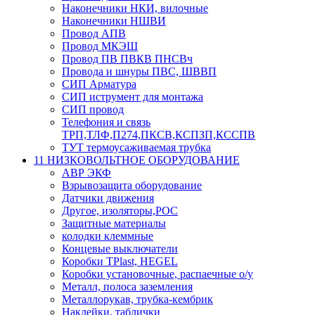
Наконечники НКИ, вилочные
Наконечники НШВИ
Провод АПВ
Провод МКЭШ
Провод ПВ ПВКВ ПНСВч
Провода и шнуры ПВС, ШВВП
СИП Арматура
СИП иструмент для монтажа
СИП провод
Телефония и связь
ТРП,ТЛФ,П274,ПКСВ,КСПЗП,КССПВ
ТУТ термоусаживаемая трубка
11 НИЗКОВОЛЬТНОЕ ОБОРУДОВАНИЕ
АВР ЭКФ
Взрывозащита оборудование
Датчики движения
Другое, изоляторы,РОС
Защитные материалы
колодки клеммные
Концевые выключатели
Коробки TPlast, HEGEL
Коробки установочные, распаечные о/у
Металл, полоса заземления
Металлорукав, трубка-кембрик
Наклейки, таблички