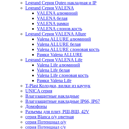
Legrand Серия Quteo накладная и IP
Legrand Серия VALENA
VALENA алюминий
VALENA белая
VALENA рамки
VALENA слонов.кость
Legrand Серия VALENA Allure
Valena ALLURE алюминий
Valena ALLURE белая
Valena ALLURE слоновая кость
Рамки Valena ALLURE
Legrand Серия VALENA Life
Valena Life алюминий
Valena Life белая
Valena Life слоновая кость
Рамки Valena Life
T-Plast Колодки, вилки из каучук
UNICA серия
Влагозащитные накладные
Влагозащитные накладные IP66, IP67
Домофоны
Разъемы для плит, РШ-ВШ, 42V
серия Blanca о/у цветная
серия Потенциал о/у
серия Потенциал с/у