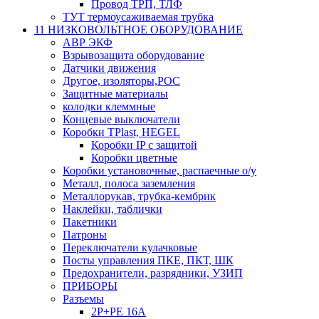
Провод ТРП, ТЛФ
ТУТ термоусаживаемая трубка
11 НИЗКОВОЛЬТНОЕ ОБОРУДОВАНИЕ
АВР ЭКФ
Взрывозащита оборудование
Датчики движения
Другое, изоляторы,РОС
Защитные материалы
колодки клеммные
Концевые выключатели
Коробки TPlast, HEGEL
Коробки IP с защитой
Коробки цветные
Коробки установочные, распаечные о/у
Металл, полоса заземления
Металлорукав, трубка-кембрик
Наклейки, таблички
Пакетники
Патроны
Переключатели кулачковые
Посты управления ПКЕ, ПКТ, ШК
Предохранители, разрядники, УЗИП
ПРИБОРЫ
Разъемы
2P+PE 16A