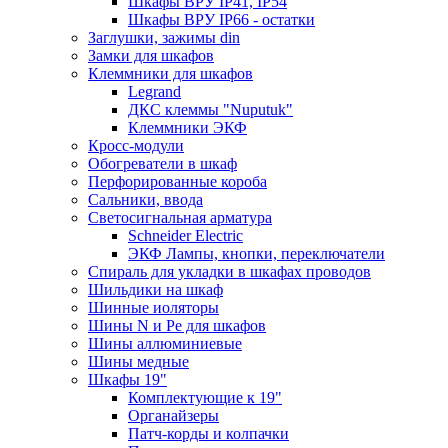
Шкафы ВРУ IP41, IP54
Шкафы ВРУ IP66 - остатки
Заглушки, зажимы din
Замки для шкафов
Клеммники для шкафов
Legrand
ДКС клеммы "Nuputuk"
Клеммники ЭКФ
Кросс-модули
Обогреватели в шкаф
Перфорированные короба
Сальники, ввода
Светосигнальная арматура
Schneider Electric
ЭКФ Лампы, кнопки, переключатели
Спираль для укладки в шкафах проводов
Шильдики на шкаф
Шинные иоляторы
Шины N и Pe для шкафов
Шины аллюминиевые
Шины медные
Шкафы 19"
Комплектующие к 19"
Органайзеры
Патч-корды и колпачки