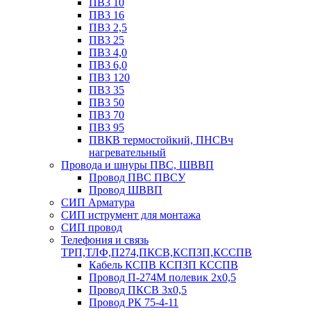
ПВ3 10
ПВ3 16
ПВ3 2,5
ПВ3 25
ПВ3 4,0
ПВ3 6,0
ПВ3 120
ПВ3 35
ПВ3 50
ПВ3 70
ПВ3 95
ПВКВ термостойкий, ПНСВч
нагревательный
Провода и шнуры ПВС, ШВВП
Провод ПВС ПВСУ
Провод ШВВП
СИП Арматура
СИП иструмент для монтажа
СИП провод
Телефония и связь
ТРП,ТЛФ,П274,ПКСВ,КСПЗП,КССПВ
Кабель КСПВ КСПЗП КССПВ
Провод П-274М полевик 2х0,5
Провод ПКСВ 3х0,5
Провод РК 75-4-11