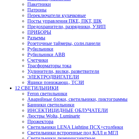
Пакетники
Патроны
Переключатели кулачковые
Посты управления ПКЕ, ПКТ, ШК
Предохранители, разрядники, УЗИП
ПРИБОРЫ
Разъемы
Розеточные таймеры, солн.панели
Рубильники
Рубильники ABB
Счетчики
Трасформаторы тока
Удлинители, вилки, разветвители
ЭЛЕКТРОДВИГАТЕЛИ
Ящики понижающ., ТСЗИ
12 СВЕТИЛЬНИКИ
Feron светильники
Аварийные блоки, светильники, пиктограммы
Банники светильники
ИНСЕКТИЦИДНЫЕ ОБЛУЧАТЕЛИ
Люстры Wolta, Luminarte
Прожектора
Светильники LENA Lighting ПСХ+столбики
Светильники встроенные под КЛЛ и МГЛ
Светильники люминисцентные