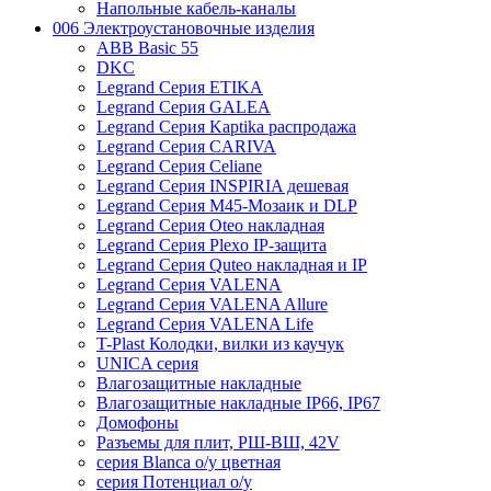
Напольные кабель-каналы
006 Электроустановочные изделия
ABB Basic 55
DKC
Legrand Серия ETIKA
Legrand Серия GALEA
Legrand Серия Kaptika распродажа
Legrand Серия CARIVA
Legrand Серия Celiane
Legrand Серия INSPIRIA дешевая
Legrand Серия M45-Мозаик и DLP
Legrand Серия Oteo накладная
Legrand Серия Plexo IP-защита
Legrand Серия Quteo накладная и IP
Legrand Серия VALENA
Legrand Серия VALENA Allure
Legrand Серия VALENA Life
T-Plast Колодки, вилки из каучук
UNICA серия
Влагозащитные накладные
Влагозащитные накладные IP66, IP67
Домофоны
Разъемы для плит, РШ-ВШ, 42V
серия Blanca о/у цветная
серия Потенциал о/у