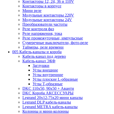
Контакторы 12, 24, 36 и 110V
Контакторы в корпусе
Мини реле
Модульные контакторы 220V
Модульные контакторы 24V
Преобразователи частоты
Реле контроля фаз
Реле напряжения, тока
Реле промежуточные, импульсные
Сумеречные выключатели, фото-реле
Таймеры, реле времени
005 Кабель-каналы и короба
Кабель-канал под дерево
Кабель-канал ЭКФ
Заглушки
Углы внешние
Углы внутренние
Углы плоские L-образные
Углы Т-образные
DKC 110х50, 90х50 + Аванти
DKC Короба АКСЕССУАРЫ
Legrand 20х12-75х20 мини каналы
Legrand DLP кабель-каналы
Legrand METRA кабель-каналы
Колонны и мини-колонны