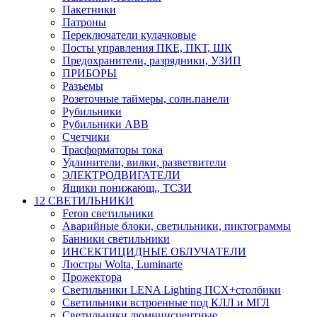
Пакетники
Патроны
Переключатели кулачковые
Посты управления ПКЕ, ПКТ, ШК
Предохранители, разрядники, УЗИП
ПРИБОРЫ
Разъемы
Розеточные таймеры, солн.панели
Рубильники
Рубильники ABB
Счетчики
Трасформаторы тока
Удлинители, вилки, разветвители
ЭЛЕКТРОДВИГАТЕЛИ
Ящики понижающ., ТСЗИ
12 СВЕТИЛЬНИКИ
Feron светильники
Аварийные блоки, светильники, пиктограммы
Банники светильники
ИНСЕКТИЦИДНЫЕ ОБЛУЧАТЕЛИ
Люстры Wolta, Luminarte
Прожектора
Светильники LENA Lighting ПСХ+столбики
Светильники встроенные под КЛЛ и МГЛ
Светильники люминисцентные