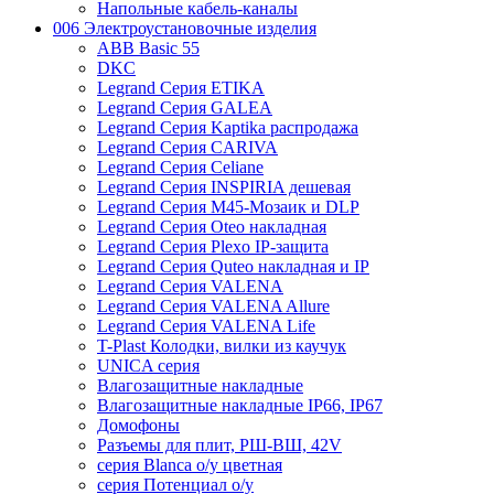
Напольные кабель-каналы
006 Электроустановочные изделия
ABB Basic 55
DKC
Legrand Серия ETIKA
Legrand Серия GALEA
Legrand Серия Kaptika распродажа
Legrand Серия CARIVA
Legrand Серия Celiane
Legrand Серия INSPIRIA дешевая
Legrand Серия M45-Мозаик и DLP
Legrand Серия Oteo накладная
Legrand Серия Plexo IP-защита
Legrand Серия Quteo накладная и IP
Legrand Серия VALENA
Legrand Серия VALENA Allure
Legrand Серия VALENA Life
T-Plast Колодки, вилки из каучук
UNICA серия
Влагозащитные накладные
Влагозащитные накладные IP66, IP67
Домофоны
Разъемы для плит, РШ-ВШ, 42V
серия Blanca о/у цветная
серия Потенциал о/у