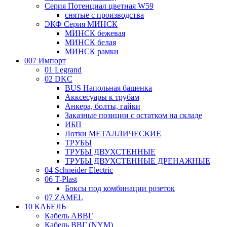
Серия Потенциал цветная W59
снятые с производства
ЭКФ Серия МИНСК
МИНСК бежевая
МИНСК белая
МИНСК рамки
007 Импорт
01 Legrand
02 DKC
BUS Напольная башенка
Акксесуары к трубам
Анкера, болты, гайки
Заказные позиции с остатком на складе
ИБП
Лотки МЕТАЛЛИЧЕСКИЕ
ТРУБЫ
ТРУБЫ ДВУХСТЕННЫЕ
ТРУБЫ ДВУХСТЕННЫЕ ДРЕНАЖНЫЕ
04 Schneider Electric
06 T-Plast
Боксы под комбинации розеток
07 ZAMEL
10 КАБЕЛЬ
Кабель АВВГ
Кабель ВВГ (NYM)