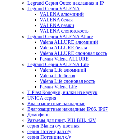
Legrand Серия Quteo накладная и IP
Legrand Серия VALENA
VALENA алюминий
VALENA белая
VALENA рамки
VALENA слонов.кость
Legrand Серия VALENA Allure
Valena ALLURE алюминий
Valena ALLURE белая
Valena ALLURE слоновая кость
Рамки Valena ALLURE
Legrand Серия VALENA Life
Valena Life алюминий
Valena Life белая
Valena Life слоновая кость
Рамки Valena Life
T-Plast Колодки, вилки из каучук
UNICA серия
Влагозащитные накладные
Влагозащитные накладные IP66, IP67
Домофоны
Разъемы для плит, РШ-ВШ, 42V
серия Blanca о/у цветная
серия Потенциал о/у
серия Потенциал с/у