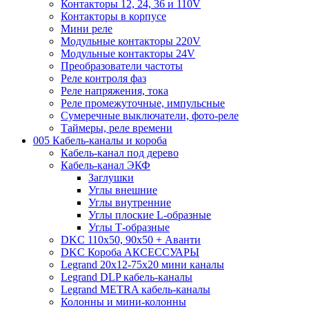
Контакторы 12, 24, 36 и 110V
Контакторы в корпусе
Мини реле
Модульные контакторы 220V
Модульные контакторы 24V
Преобразователи частоты
Реле контроля фаз
Реле напряжения, тока
Реле промежуточные, импульсные
Сумеречные выключатели, фото-реле
Таймеры, реле времени
005 Кабель-каналы и короба
Кабель-канал под дерево
Кабель-канал ЭКФ
Заглушки
Углы внешние
Углы внутренние
Углы плоские L-образные
Углы Т-образные
DKC 110х50, 90х50 + Аванти
DKC Короба АКСЕССУАРЫ
Legrand 20х12-75х20 мини каналы
Legrand DLP кабель-каналы
Legrand METRA кабель-каналы
Колонны и мини-колонны