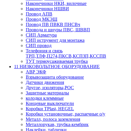
Наконечники НКИ, вилочные
Наконечники НШВИ
Провод АПВ
Провод МКЭШ
Провод ПВ ПВКВ ПНСВч
Провода и шнуры ПВС, ШВВП
СИП Арматура
СИП иструмент для монтажа
СИП провод
Телефония и связь
ТРП,ТЛФ,П274,ПКСВ,КСПЗП,КССПВ
ТУТ термоусаживаемая трубка
11 НИЗКОВОЛЬТНОЕ ОБОРУДОВАНИЕ
АВР ЭКФ
Взрывозащита оборудование
Датчики движения
Другое, изоляторы,РОС
Защитные материалы
колодки клеммные
Концевые выключатели
Коробки TPlast, HEGEL
Коробки установочные, распаечные о/у
Металл, полоса заземления
Металлорукав, трубка-кембрик
Наклейки, таблички