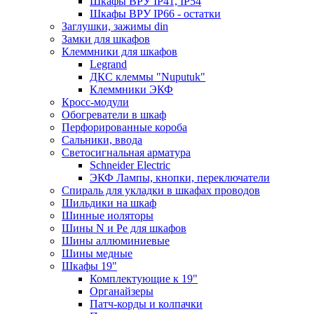
Шкафы ВРУ IP41, IP54
Шкафы ВРУ IP66 - остатки
Заглушки, зажимы din
Замки для шкафов
Клеммники для шкафов
Legrand
ДКС клеммы "Nuputuk"
Клеммники ЭКФ
Кросс-модули
Обогреватели в шкаф
Перфорированные короба
Сальники, ввода
Светосигнальная арматура
Schneider Electric
ЭКФ Лампы, кнопки, переключатели
Спираль для укладки в шкафах проводов
Шильдики на шкаф
Шинные иоляторы
Шины N и Pe для шкафов
Шины аллюминиевые
Шины медные
Шкафы 19"
Комплектующие к 19"
Органайзеры
Патч-корды и колпачки