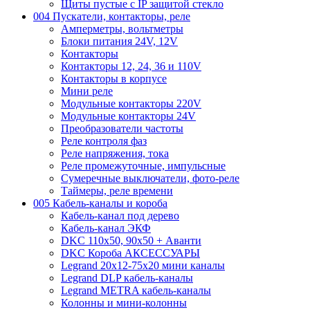
Щиты пустые с IP защитой стекло
004 Пускатели, контакторы, реле
Амперметры, вольтметры
Блоки питания 24V, 12V
Контакторы
Контакторы 12, 24, 36 и 110V
Контакторы в корпусе
Мини реле
Модульные контакторы 220V
Модульные контакторы 24V
Преобразователи частоты
Реле контроля фаз
Реле напряжения, тока
Реле промежуточные, импульсные
Сумеречные выключатели, фото-реле
Таймеры, реле времени
005 Кабель-каналы и короба
Кабель-канал под дерево
Кабель-канал ЭКФ
DKC 110х50, 90х50 + Аванти
DKC Короба АКСЕССУАРЫ
Legrand 20х12-75х20 мини каналы
Legrand DLP кабель-каналы
Legrand METRA кабель-каналы
Колонны и мини-колонны