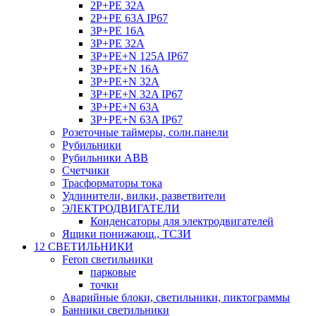
2P+PE 32A
2P+PE 63A IP67
3P+PE 16A
3P+PE 32A
3P+PE+N 125A IP67
3P+PE+N 16A
3P+PE+N 32A
3P+PE+N 32A IP67
3P+PE+N 63A
3P+PE+N 63A IP67
Розеточные таймеры, солн.панели
Рубильники
Рубильники ABB
Счетчики
Трасформаторы тока
Удлинители, вилки, разветвители
ЭЛЕКТРОДВИГАТЕЛИ
Конденсаторы для электродвигателей
Ящики понижающ., ТСЗИ
12 СВЕТИЛЬНИКИ
Feron светильники
парковые
точки
Аварийные блоки, светильники, пиктограммы
Банники светильники