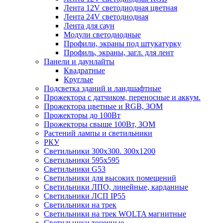
Лента 12V светодиодная цветная
Лента 24V светодиодная
Лента для саун
Модули светодиодные
Профили, экраны под штукатурку
Профиль, экраны, загл. для лент
Панели и даунлайты
Квадратные
Круглые
Подсветка зданий и ландшафтные
Прожектора с датчиком, переносные и аккум.
Прожектора цветные и RGB, ЗОМ
Прожекторы до 100Вт
Прожекторы свыше 100Вт, ЗОМ
Растений лампы и светильники
РКУ
Светильники 300х300. 300х1200
Светильники 595х595
Светильники G53
Светильники для высоких помещений
Светильники ЛПО, линейные, карданные
Светильники ЛСП IP55
Светильники на трек
Светильники на трек WOLTA магнитные
Светильники точечные