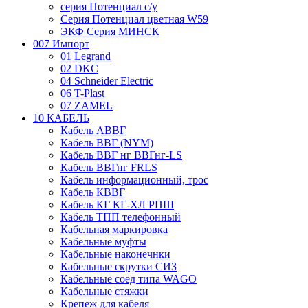
серия Потенциал с/у
Серия Потенциал цветная W59
ЭКФ Серия МИНСК
007 Импорт
01 Legrand
02 DKC
04 Schneider Electric
06 T-Plast
07 ZAMEL
10 КАБЕЛЬ
Кабель АВВГ
Кабель ВВГ (NYM)
Кабель ВВГ нг ВВГнг-LS
Кабель ВВГнг FRLS
Кабель информационный, трос
Кабель КВВГ
Кабель КГ КГ-ХЛ РПШ
Кабель ТПП телефонный
Кабельная маркировка
Кабельные муфты
Кабельные наконечнки
Кабельные скрутки СИЗ
Кабельные соед типа WAGO
Кабельные стяжки
Крепеж для кабеля