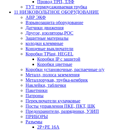
Провод ТРП, ТЛФ
ТУТ термоусаживаемая трубка
11 НИЗКОВОЛЬТНОЕ ОБОРУДОВАНИЕ
АВР ЭКФ
Взрывозащита оборудование
Датчики движения
Другое, изоляторы,РОС
Защитные материалы
колодки клеммные
Концевые выключатели
Коробки TPlast, HEGEL
Коробки IP с защитой
Коробки цветные
Коробки установочные, распаечные о/у
Металл, полоса заземления
Металлорукав, трубка-кембрик
Наклейки, таблички
Пакетники
Патроны
Переключатели кулачковые
Посты управления ПКЕ, ПКТ, ШК
Предохранители, разрядники, УЗИП
ПРИБОРЫ
Разъемы
2P+PE 16A