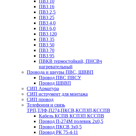
ПВ3 10
ПВ3 16
ПВ3 2,5
ПВ3 25
ПВ3 4,0
ПВ3 6,0
ПВ3 120
ПВ3 35
ПВ3 50
ПВ3 70
ПВ3 95
ПВКВ термостойкий, ПНСВч
нагревательный
Провода и шнуры ПВС, ШВВП
Провод ПВС ПВСУ
Провод ШВВП
СИП Арматура
СИП иструмент для монтажа
СИП провод
Телефония и связь
ТРП,ТЛФ,П274,ПКСВ,КСПЗП,КССПВ
Кабель КСПВ КСПЗП КССПВ
Провод П-274М полевик 2х0,5
Провод ПКСВ 3х0,5
Провод РК 75-4-11