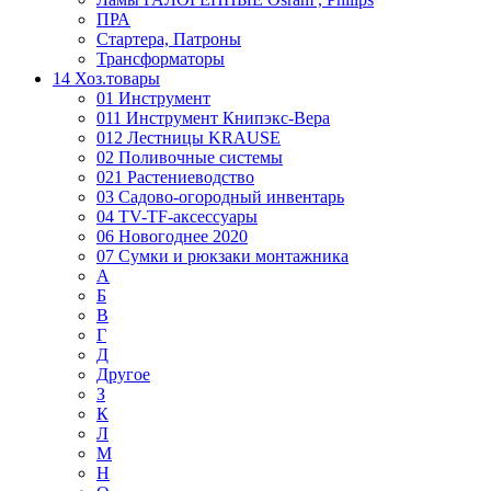
ПРА
Стартера, Патроны
Трансформаторы
14 Хоз.товары
01 Инструмент
011 Инструмент Книпэкс-Вера
012 Лестницы KRAUSE
02 Поливочные системы
021 Растениеводство
03 Садово-огородный инвентарь
04 TV-TF-аксессуары
06 Новогоднее 2020
07 Сумки и рюкзаки монтажника
А
Б
В
Г
Д
Другое
З
К
Л
М
Н