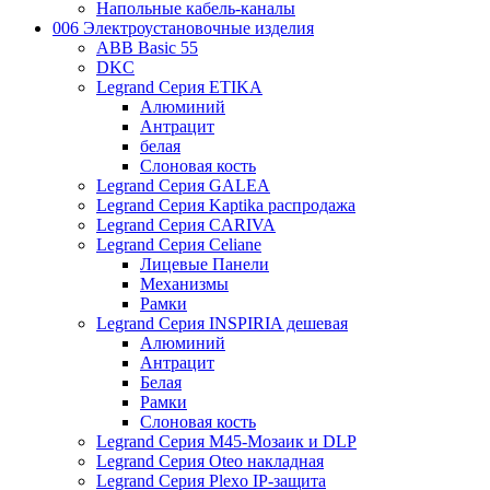
Напольные кабель-каналы
006 Электроустановочные изделия
ABB Basic 55
DKC
Legrand Серия ETIKA
Алюминий
Антрацит
белая
Слоновая кость
Legrand Серия GALEA
Legrand Серия Kaptika распродажа
Legrand Серия CARIVA
Legrand Серия Celiane
Лицевые Панели
Механизмы
Рамки
Legrand Серия INSPIRIA дешевая
Алюминий
Антрацит
Белая
Рамки
Слоновая кость
Legrand Серия M45-Мозаик и DLP
Legrand Серия Oteo накладная
Legrand Серия Plexo IP-защита