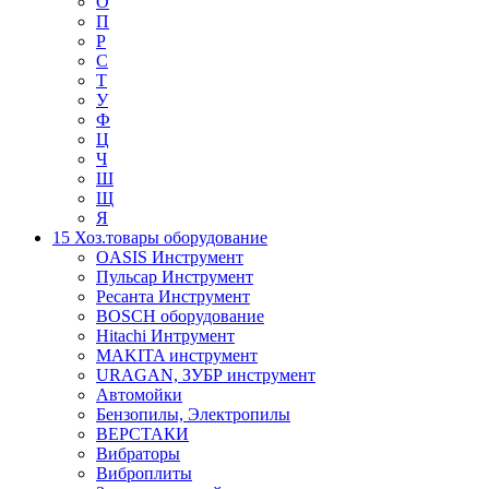
О
П
Р
С
Т
У
Ф
Ц
Ч
Ш
Щ
Я
15 Хоз.товары оборудование
OASIS Инструмент
Пульсар Инструмент
Ресанта Инструмент
BOSCH оборудование
Hitachi Интрумент
MAKITA инструмент
URAGAN, ЗУБР инструмент
Автомойки
Бензопилы, Электропилы
ВЕРСТАКИ
Вибраторы
Виброплиты