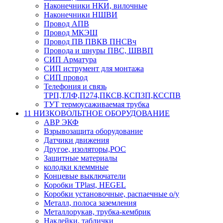
Наконечники НКИ, вилочные
Наконечники НШВИ
Провод АПВ
Провод МКЭШ
Провод ПВ ПВКВ ПНСВч
Провода и шнуры ПВС, ШВВП
СИП Арматура
СИП иструмент для монтажа
СИП провод
Телефония и связь
ТРП,ТЛФ,П274,ПКСВ,КСПЗП,КССПВ
ТУТ термоусаживаемая трубка
11 НИЗКОВОЛЬТНОЕ ОБОРУДОВАНИЕ
АВР ЭКФ
Взрывозащита оборудование
Датчики движения
Другое, изоляторы,РОС
Защитные материалы
колодки клеммные
Концевые выключатели
Коробки TPlast, HEGEL
Коробки установочные, распаечные о/у
Металл, полоса заземления
Металлорукав, трубка-кембрик
Наклейки, таблички