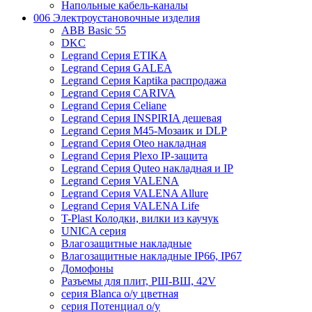
Напольные кабель-каналы
006 Электроустановочные изделия
ABB Basic 55
DKC
Legrand Серия ETIKA
Legrand Серия GALEA
Legrand Серия Kaptika распродажа
Legrand Серия CARIVA
Legrand Серия Celiane
Legrand Серия INSPIRIA дешевая
Legrand Серия M45-Мозаик и DLP
Legrand Серия Oteo накладная
Legrand Серия Plexo IP-защита
Legrand Серия Quteo накладная и IP
Legrand Серия VALENA
Legrand Серия VALENA Allure
Legrand Серия VALENA Life
T-Plast Колодки, вилки из каучук
UNICA серия
Влагозащитные накладные
Влагозащитные накладные IP66, IP67
Домофоны
Разъемы для плит, РШ-ВШ, 42V
серия Blanca о/у цветная
серия Потенциал о/у