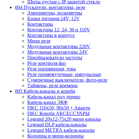
Щиты пустые с IP защитой стекло
004 Пускатели, контакторы, реле
Амперметры, вольтметры
Блоки питания 24V, 12V
Контакторы
Контакторы 12, 24, 36 и 110V
Контакторы в корпусе
Мини реле
Модульные контакторы 220V
Модульные контакторы 24V
Преобразователи частоты
Реле контроля фаз
Реле напряжения, тока
Реле промежуточные, импульсные
Сумеречные выключатели, фото-реле
Таймеры, реле времени
005 Кабель-каналы и короба
Кабель-канал под дерево
Кабель-канал ЭКФ
DKC 110х50, 90х50 + Аванти
DKC Короба АКСЕССУАРЫ
Legrand 20х12-75х20 мини каналы
Legrand DLP кабель-каналы
Legrand METRA кабель-каналы
Колонны и мини-колонны