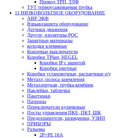
Провод ТРП, ТЛФ
ТУТ термоусаживаемая трубка
11 НИЗКОВОЛЬТНОЕ ОБОРУДОВАНИЕ
АВР ЭКФ
Взрывозащита оборудование
Датчики движения
Другое, изоляторы,РОС
Защитные материалы
колодки клеммные
Концевые выключатели
Коробки TPlast, HEGEL
Коробки IP с защитой
Коробки цветные
Коробки установочные, распаечные о/у
Металл, полоса заземления
Металлорукав, трубка-кембрик
Наклейки, таблички
Пакетники
Патроны
Переключатели кулачковые
Посты управления ПКЕ, ПКТ, ШК
Предохранители, разрядники, УЗИП
ПРИБОРЫ
Разъемы
2P+PE 16A