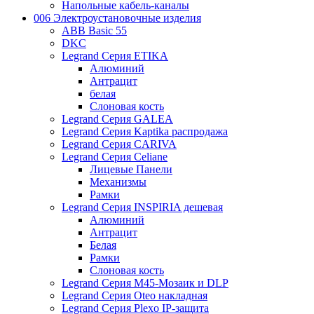
Напольные кабель-каналы
006 Электроустановочные изделия
ABB Basic 55
DKC
Legrand Серия ETIKA
Алюминий
Антрацит
белая
Слоновая кость
Legrand Серия GALEA
Legrand Серия Kaptika распродажа
Legrand Серия CARIVA
Legrand Серия Celiane
Лицевые Панели
Механизмы
Рамки
Legrand Серия INSPIRIA дешевая
Алюминий
Антрацит
Белая
Рамки
Слоновая кость
Legrand Серия M45-Мозаик и DLP
Legrand Серия Oteo накладная
Legrand Серия Plexo IP-защита