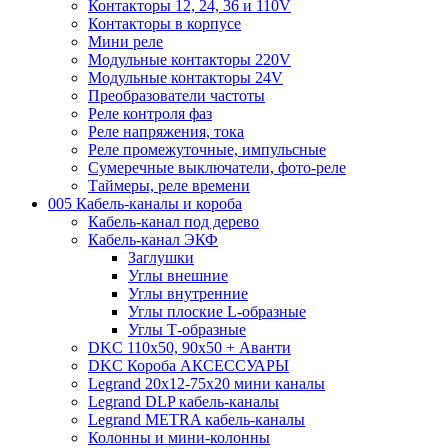
Контакторы 12, 24, 36 и 110V
Контакторы в корпусе
Мини реле
Модульные контакторы 220V
Модульные контакторы 24V
Преобразователи частоты
Реле контроля фаз
Реле напряжения, тока
Реле промежуточные, импульсные
Сумеречные выключатели, фото-реле
Таймеры, реле времени
005 Кабель-каналы и короба
Кабель-канал под дерево
Кабель-канал ЭКФ
Заглушки
Углы внешние
Углы внутренние
Углы плоские L-образные
Углы Т-образные
DKC 110х50, 90х50 + Аванти
DKC Короба АКСЕССУАРЫ
Legrand 20х12-75х20 мини каналы
Legrand DLP кабель-каналы
Legrand METRA кабель-каналы
Колонны и мини-колонны