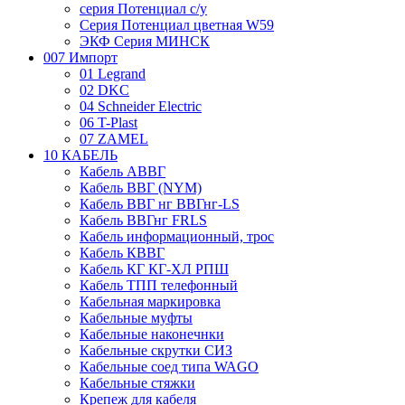
серия Потенциал с/у
Серия Потенциал цветная W59
ЭКФ Серия МИНСК
007 Импорт
01 Legrand
02 DKC
04 Schneider Electric
06 T-Plast
07 ZAMEL
10 КАБЕЛЬ
Кабель АВВГ
Кабель ВВГ (NYM)
Кабель ВВГ нг ВВГнг-LS
Кабель ВВГнг FRLS
Кабель информационный, трос
Кабель КВВГ
Кабель КГ КГ-ХЛ РПШ
Кабель ТПП телефонный
Кабельная маркировка
Кабельные муфты
Кабельные наконечнки
Кабельные скрутки СИЗ
Кабельные соед типа WAGO
Кабельные стяжки
Крепеж для кабеля