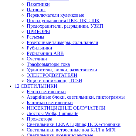
Пакетники
Патроны
Переключатели кулачковые
Посты управления ПКЕ, ПКТ, ШК
Предохранители, разрядники, УЗИП
ПРИБОРЫ
Разъемы
Розеточные таймеры, солн.панели
Рубильники
Рубильники ABB
Счетчики
Трасформаторы тока
Удлинители, вилки, разветвители
ЭЛЕКТРОДВИГАТЕЛИ
Ящики понижающ., ТСЗИ
12 СВЕТИЛЬНИКИ
Feron светильники
Аварийные блоки, светильники, пиктограммы
Банники светильники
ИНСЕКТИЦИДНЫЕ ОБЛУЧАТЕЛИ
Люстры Wolta, Luminarte
Прожектора
Светильники LENA Lighting ПСХ+столбики
Светильники встроенные под КЛЛ и МГЛ
Светильники люминисцентные