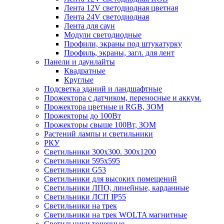
Лента 12V светодиодная цветная
Лента 24V светодиодная
Лента для саун
Модули светодиодные
Профили, экраны под штукатурку
Профиль, экраны, загл. для лент
Панели и даунлайты
Квадратные
Круглые
Подсветка зданий и ландшафтные
Прожектора с датчиком, переносные и аккум.
Прожектора цветные и RGB, ЗОМ
Прожекторы до 100Вт
Прожекторы свыше 100Вт, ЗОМ
Растений лампы и светильники
РКУ
Светильники 300х300. 300х1200
Светильники 595х595
Светильники G53
Светильники для высоких помещений
Светильники ЛПО, линейные, карданные
Светильники ЛСП IP55
Светильники на трек
Светильники на трек WOLTA магнитные
Светильники точечные