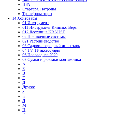
ПРА
Стартера, Патроны
Трансформаторы
14 Хоз.товары
01 Инструмент
011 Инструмент Книпэкс-Вера
012 Лестницы KRAUSE
02 Поливочные системы
021 Растениеводство
03 Садово-огородный инвентарь
04 TV-TF-аксессуары
06 Новогоднее 2020
07 Сумки и рюкзаки монтажника
А
Б
В
Г
Д
Другое
З
К
Л
М
Н