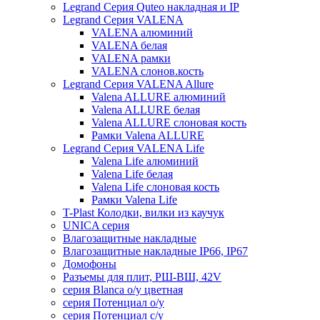
Legrand Серия Quteo накладная и IP
Legrand Серия VALENA
VALENA алюминий
VALENA белая
VALENA рамки
VALENA слонов.кость
Legrand Серия VALENA Allure
Valena ALLURE алюминий
Valena ALLURE белая
Valena ALLURE слоновая кость
Рамки Valena ALLURE
Legrand Серия VALENA Life
Valena Life алюминий
Valena Life белая
Valena Life слоновая кость
Рамки Valena Life
T-Plast Колодки, вилки из каучук
UNICA серия
Влагозащитные накладные
Влагозащитные накладные IP66, IP67
Домофоны
Разъемы для плит, РШ-ВШ, 42V
серия Blanca о/у цветная
серия Потенциал о/у
серия Потенциал с/у