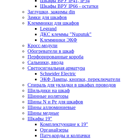
Шкафы ВРУ IP41, IP54
Шкафы ВРУ IP66 - остатки
Заглушки, зажимы din
Замки для шкафов
Клеммники для шкафов
Legrand
ДКС клеммы "Nuputuk"
Клеммники ЭКФ
Кросс-модули
Обогреватели в шкаф
Перфорированные короба
Сальники, ввода
Светосигнальная арматура
Schneider Electric
ЭКФ Лампы, кнопки, переключатели
Спираль для укладки в шкафах проводов
Шильдики на шкаф
Шинные иоляторы
Шины N и Pe для шкафов
Шины аллюминиевые
Шины медные
Шкафы 19"
Комплектующие к 19"
Органайзеры
Патч-корды и колпачки