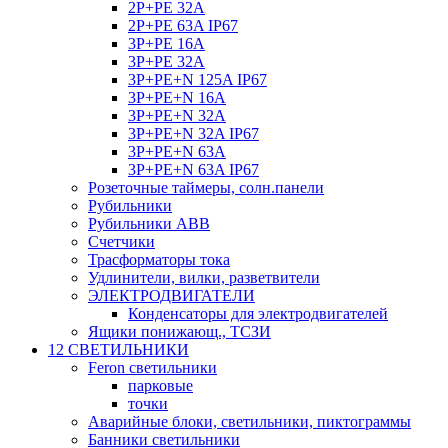
2P+PE 32A
2P+PE 63A IP67
3P+PE 16A
3P+PE 32A
3P+PE+N 125A IP67
3P+PE+N 16A
3P+PE+N 32A
3P+PE+N 32A IP67
3P+PE+N 63A
3P+PE+N 63A IP67
Розеточные таймеры, солн.панели
Рубильники
Рубильники ABB
Счетчики
Трасформаторы тока
Удлинители, вилки, разветвители
ЭЛЕКТРОДВИГАТЕЛИ
Конденсаторы для электродвигателей
Ящики понижающ., ТСЗИ
12 СВЕТИЛЬНИКИ
Feron светильники
парковые
точки
Аварийные блоки, светильники, пиктограммы
Банники светильники