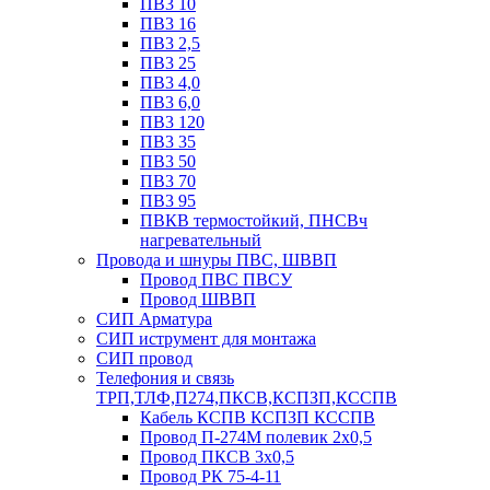
ПВ3 10
ПВ3 16
ПВ3 2,5
ПВ3 25
ПВ3 4,0
ПВ3 6,0
ПВ3 120
ПВ3 35
ПВ3 50
ПВ3 70
ПВ3 95
ПВКВ термостойкий, ПНСВч
нагревательный
Провода и шнуры ПВС, ШВВП
Провод ПВС ПВСУ
Провод ШВВП
СИП Арматура
СИП иструмент для монтажа
СИП провод
Телефония и связь
ТРП,ТЛФ,П274,ПКСВ,КСПЗП,КССПВ
Кабель КСПВ КСПЗП КССПВ
Провод П-274М полевик 2х0,5
Провод ПКСВ 3х0,5
Провод РК 75-4-11