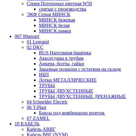
Серия Потенциал цветная W59
снятые с производства
ЭКФ Серия МИНСК
МИНСК бежевая
МИНСК белая
МИНСК рамки
007 Импорт
01 Legrand
02 DKC
BUS Напольная башенка
Акксесуары к трубам
Анкера, болты, гайки
Заказные позиции с остатком на складе
ИБП
Лотки МЕТАЛЛИЧЕСКИЕ
ТРУБЫ
ТРУБЫ ДВУХСТЕННЫЕ
ТРУБЫ ДВУХСТЕННЫЕ ДРЕНАЖНЫЕ
04 Schneider Electric
06 T-Plast
Боксы под комбинации розеток
07 ZAMEL
10 КАБЕЛЬ
Кабель АВВГ
Кабель ВВГ (NYM)