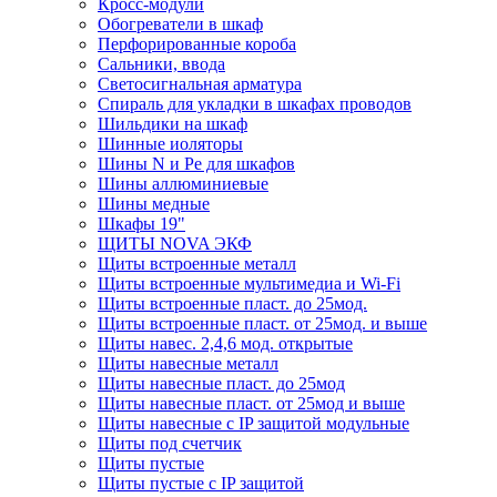
Кросс-модули
Обогреватели в шкаф
Перфорированные короба
Сальники, ввода
Светосигнальная арматура
Спираль для укладки в шкафах проводов
Шильдики на шкаф
Шинные иоляторы
Шины N и Pe для шкафов
Шины аллюминиевые
Шины медные
Шкафы 19"
ЩИТЫ NOVA ЭКФ
Щиты встроенные металл
Щиты встроенные мультимедиа и Wi-Fi
Щиты встроенные пласт. до 25мод.
Щиты встроенные пласт. от 25мод. и выше
Щиты навес. 2,4,6 мод. открытые
Щиты навесные металл
Щиты навесные пласт. до 25мод
Щиты навесные пласт. от 25мод и выше
Щиты навесные с IP защитой модульные
Щиты под счетчик
Щиты пустые
Щиты пустые с IP защитой