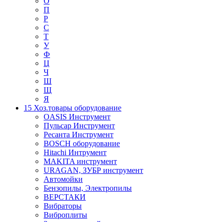
О
П
Р
С
Т
У
Ф
Ц
Ч
Ш
Щ
Я
15 Хоз.товары оборудование
OASIS Инструмент
Пульсар Инструмент
Ресанта Инструмент
BOSCH оборудование
Hitachi Интрумент
MAKITA инструмент
URAGAN, ЗУБР инструмент
Автомойки
Бензопилы, Электропилы
ВЕРСТАКИ
Вибраторы
Виброплиты