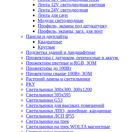
Лента 12V светодиодная цветная
Лента 24V светодиодная
Лента для саун
Модули светодиодные
Профили, экраны под штукатурку
Профиль, экраны, загл. для лент
Панели и даунлайты
Квадратные
Круглые
Подсветка зданий и ландшафтные
Прожектора с датчиком, переносные и аккум.
Прожектора цветные и RGB, ЗОМ
Прожекторы до 100Вт
Прожекторы свыше 100Вт, ЗОМ
Растений лампы и светильники
РКУ
Светильники 300х300. 300х1200
Светильники 595х595
Светильники G53
Светильники для высоких помещений
Светильники ЛПО, линейные, карданные
Светильники ЛСП IP55
Светильники на трек
Светильники на трек WOLTA магнитные
Светильники точечные