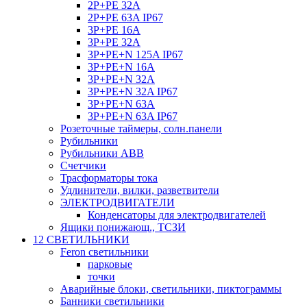
2P+PE 32A
2P+PE 63A IP67
3P+PE 16A
3P+PE 32A
3P+PE+N 125A IP67
3P+PE+N 16A
3P+PE+N 32A
3P+PE+N 32A IP67
3P+PE+N 63A
3P+PE+N 63A IP67
Розеточные таймеры, солн.панели
Рубильники
Рубильники ABB
Счетчики
Трасформаторы тока
Удлинители, вилки, разветвители
ЭЛЕКТРОДВИГАТЕЛИ
Конденсаторы для электродвигателей
Ящики понижающ., ТСЗИ
12 СВЕТИЛЬНИКИ
Feron светильники
парковые
точки
Аварийные блоки, светильники, пиктограммы
Банники светильники