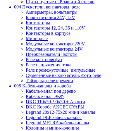
Щиты пустые с IP защитой стекло
004 Пускатели, контакторы, реле
Амперметры, вольтметры
Блоки питания 24V, 12V
Контакторы
Контакторы 12, 24, 36 и 110V
Контакторы в корпусе
Мини реле
Модульные контакторы 220V
Модульные контакторы 24V
Преобразователи частоты
Реле контроля фаз
Реле напряжения, тока
Реле промежуточные, импульсные
Сумеречные выключатели, фото-реле
Таймеры, реле времени
005 Кабель-каналы и короба
Кабель-канал под дерево
Кабель-канал ЭКФ
DKC 110х50, 90х50 + Аванти
DKC Короба АКСЕССУАРЫ
Legrand 20х12-75х20 мини каналы
Legrand DLP кабель-каналы
Legrand METRA кабель-каналы
Колонны и мини-колонны