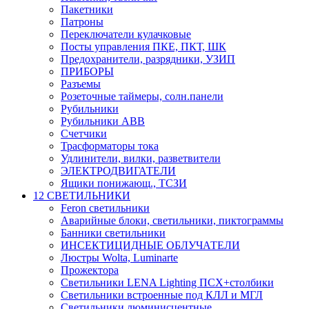
Пакетники
Патроны
Переключатели кулачковые
Посты управления ПКЕ, ПКТ, ШК
Предохранители, разрядники, УЗИП
ПРИБОРЫ
Разъемы
Розеточные таймеры, солн.панели
Рубильники
Рубильники ABB
Счетчики
Трасформаторы тока
Удлинители, вилки, разветвители
ЭЛЕКТРОДВИГАТЕЛИ
Ящики понижающ., ТСЗИ
12 СВЕТИЛЬНИКИ
Feron светильники
Аварийные блоки, светильники, пиктограммы
Банники светильники
ИНСЕКТИЦИДНЫЕ ОБЛУЧАТЕЛИ
Люстры Wolta, Luminarte
Прожектора
Светильники LENA Lighting ПСХ+столбики
Светильники встроенные под КЛЛ и МГЛ
Светильники люминисцентные