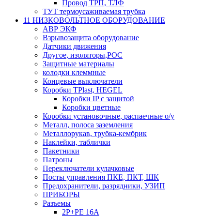
Провод ТРП, ТЛФ
ТУТ термоусаживаемая трубка
11 НИЗКОВОЛЬТНОЕ ОБОРУДОВАНИЕ
АВР ЭКФ
Взрывозащита оборудование
Датчики движения
Другое, изоляторы,РОС
Защитные материалы
колодки клеммные
Концевые выключатели
Коробки TPlast, HEGEL
Коробки IP с защитой
Коробки цветные
Коробки установочные, распаечные о/у
Металл, полоса заземления
Металлорукав, трубка-кембрик
Наклейки, таблички
Пакетники
Патроны
Переключатели кулачковые
Посты управления ПКЕ, ПКТ, ШК
Предохранители, разрядники, УЗИП
ПРИБОРЫ
Разъемы
2P+PE 16A