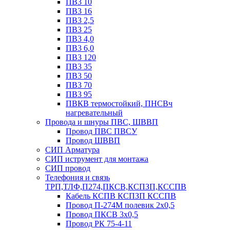
ПВ3 10
ПВ3 16
ПВ3 2,5
ПВ3 25
ПВ3 4,0
ПВ3 6,0
ПВ3 120
ПВ3 35
ПВ3 50
ПВ3 70
ПВ3 95
ПВКВ термостойкий, ПНСВч
нагревательный
Провода и шнуры ПВС, ШВВП
Провод ПВС ПВСУ
Провод ШВВП
СИП Арматура
СИП иструмент для монтажа
СИП провод
Телефония и связь
ТРП,ТЛФ,П274,ПКСВ,КСПЗП,КССПВ
Кабель КСПВ КСПЗП КССПВ
Провод П-274М полевик 2х0,5
Провод ПКСВ 3х0,5
Провод РК 75-4-11