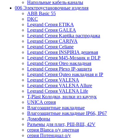
Напольные кабель-каналы
006 Электроустановочные изделия
ABB Basic 55
DKC
Legrand Серия ETIKA
Legrand Серия GALEA
Legrand Серия Kaptika распродажа
Legrand Серия CARIVA
Legrand Серия Celiane
Legrand Серия INSPIRIA дешевая
Legrand Серия M45-Мозаик и DLP
Legrand Серия Oteo накладная
Legrand Серия Plexo IP-защита
Legrand Серия Quteo накладная и IP
Legrand Серия VALENA
Legrand Серия VALENA Allure
Legrand Серия VALENA Life
T-Plast Колодки, вилки из каучук
UNICA серия
Влагозащитные накладные
Влагозащитные накладные IP66, IP67
Домофоны
Разъемы для плит, РШ-ВШ, 42V
серия Blanca о/у цветная
серия Потенциал о/у