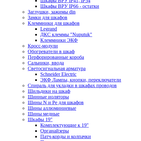
Шкафы ВРУ IP41, IP54
Шкафы ВРУ IP66 - остатки
Заглушки, зажимы din
Замки для шкафов
Клеммники для шкафов
Legrand
ДКС клеммы "Nuputuk"
Клеммники ЭКФ
Кросс-модули
Обогреватели в шкаф
Перфорированные короба
Сальники, ввода
Светосигнальная арматура
Schneider Electric
ЭКФ Лампы, кнопки, переключатели
Спираль для укладки в шкафах проводов
Шильдики на шкаф
Шинные иоляторы
Шины N и Pe для шкафов
Шины аллюминиевые
Шины медные
Шкафы 19"
Комплектующие к 19"
Органайзеры
Патч-корды и колпачки