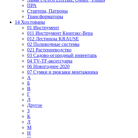
ПРА
Стартера, Патроны
Трансформаторы
14 Хоз.товары
01 Инструмент
011 Инструмент Книпэкс-Вера
012 Лестницы KRAUSE
02 Поливочные системы
021 Растениеводство
03 Садово-огородный инвентарь
04 TV-TF-аксессуары
06 Новогоднее 2020
07 Сумки и рюкзаки монтажника
А
Б
В
Г
Д
Другое
З
К
Л
М
Н