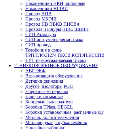
Наконечники НКИ, вилочные
Наконечники НШВИ
Провод АПВ
Провод МКЭШ
Провод ПВ ПВКВ ПНСВч
Провода и шнуры ПВС, ШВВП
СИП Арматура
СИП иструмент для монтажа
СИП провод
Телефония и связь
ТРП,ТЛФ,П274,ПКСВ,КСПЗП,КССПВ
ТУТ термоусаживаемая трубка
11 НИЗКОВОЛЬТНОЕ ОБОРУДОВАНИЕ
АВР ЭКФ
Взрывозащита оборудование
Датчики движения
Другое, изоляторы,РОС
Защитные материалы
колодки клеммные
Концевые выключатели
Коробки TPlast, HEGEL
Коробки установочные, распаечные о/у
Металл, полоса заземления
Металлорукав, трубка-кембрик
Наклейки, таблички