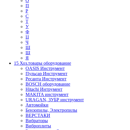
О
П
Р
С
Т
У
Ф
Ц
Ч
Ш
Щ
Я
15 Хоз.товары оборудование
OASIS Инструмент
Пульсар Инструмент
Ресанта Инструмент
BOSCH оборудование
Hitachi Интрумент
MAKITA инструмент
URAGAN, ЗУБР инструмент
Автомойки
Бензопилы, Электропилы
ВЕРСТАКИ
Вибраторы
Виброплиты