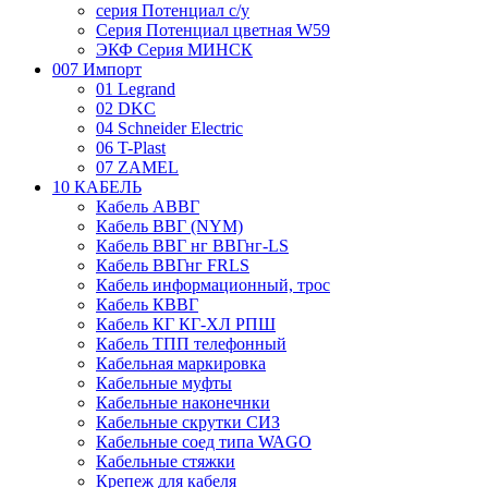
серия Потенциал с/у
Серия Потенциал цветная W59
ЭКФ Серия МИНСК
007 Импорт
01 Legrand
02 DKC
04 Schneider Electric
06 T-Plast
07 ZAMEL
10 КАБЕЛЬ
Кабель АВВГ
Кабель ВВГ (NYM)
Кабель ВВГ нг ВВГнг-LS
Кабель ВВГнг FRLS
Кабель информационный, трос
Кабель КВВГ
Кабель КГ КГ-ХЛ РПШ
Кабель ТПП телефонный
Кабельная маркировка
Кабельные муфты
Кабельные наконечнки
Кабельные скрутки СИЗ
Кабельные соед типа WAGO
Кабельные стяжки
Крепеж для кабеля