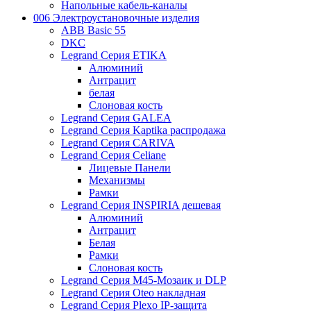
Напольные кабель-каналы
006 Электроустановочные изделия
ABB Basic 55
DKC
Legrand Серия ETIKA
Алюминий
Антрацит
белая
Слоновая кость
Legrand Серия GALEA
Legrand Серия Kaptika распродажа
Legrand Серия CARIVA
Legrand Серия Celiane
Лицевые Панели
Механизмы
Рамки
Legrand Серия INSPIRIA дешевая
Алюминий
Антрацит
Белая
Рамки
Слоновая кость
Legrand Серия M45-Мозаик и DLP
Legrand Серия Oteo накладная
Legrand Серия Plexo IP-защита