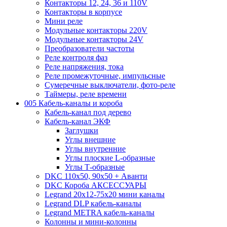
Контакторы 12, 24, 36 и 110V
Контакторы в корпусе
Мини реле
Модульные контакторы 220V
Модульные контакторы 24V
Преобразователи частоты
Реле контроля фаз
Реле напряжения, тока
Реле промежуточные, импульсные
Сумеречные выключатели, фото-реле
Таймеры, реле времени
005 Кабель-каналы и короба
Кабель-канал под дерево
Кабель-канал ЭКФ
Заглушки
Углы внешние
Углы внутренние
Углы плоские L-образные
Углы Т-образные
DKC 110х50, 90х50 + Аванти
DKC Короба АКСЕССУАРЫ
Legrand 20х12-75х20 мини каналы
Legrand DLP кабель-каналы
Legrand METRA кабель-каналы
Колонны и мини-колонны