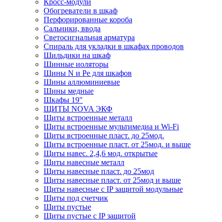
Кросс-модули
Обогреватели в шкаф
Перфорированные короба
Сальники, ввода
Светосигнальная арматура
Спираль для укладки в шкафах проводов
Шильдики на шкаф
Шинные иоляторы
Шины N и Pe для шкафов
Шины аллюминиевые
Шины медные
Шкафы 19"
ЩИТЫ NOVA ЭКФ
Щиты встроенные металл
Щиты встроенные мультимедиа и Wi-Fi
Щиты встроенные пласт. до 25мод.
Щиты встроенные пласт. от 25мод. и выше
Щиты навес. 2,4,6 мод. открытые
Щиты навесные металл
Щиты навесные пласт. до 25мод
Щиты навесные пласт. от 25мод и выше
Щиты навесные с IP защитой модульные
Щиты под счетчик
Щиты пустые
Щиты пустые с IP защитой