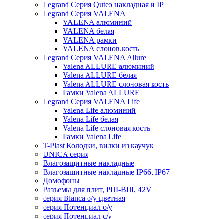
Legrand Серия Quteo накладная и IP
Legrand Серия VALENA
VALENA алюминий
VALENA белая
VALENA рамки
VALENA слонов.кость
Legrand Серия VALENA Allure
Valena ALLURE алюминий
Valena ALLURE белая
Valena ALLURE слоновая кость
Рамки Valena ALLURE
Legrand Серия VALENA Life
Valena Life алюминий
Valena Life белая
Valena Life слоновая кость
Рамки Valena Life
T-Plast Колодки, вилки из каучук
UNICA серия
Влагозащитные накладные
Влагозащитные накладные IP66, IP67
Домофоны
Разъемы для плит, РШ-ВШ, 42V
серия Blanca о/у цветная
серия Потенциал о/у
серия Потенциал с/у