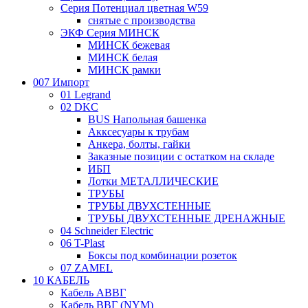
Серия Потенциал цветная W59
снятые с производства
ЭКФ Серия МИНСК
МИНСК бежевая
МИНСК белая
МИНСК рамки
007 Импорт
01 Legrand
02 DKC
BUS Напольная башенка
Акксесуары к трубам
Анкера, болты, гайки
Заказные позиции с остатком на складе
ИБП
Лотки МЕТАЛЛИЧЕСКИЕ
ТРУБЫ
ТРУБЫ ДВУХСТЕННЫЕ
ТРУБЫ ДВУХСТЕННЫЕ ДРЕНАЖНЫЕ
04 Schneider Electric
06 T-Plast
Боксы под комбинации розеток
07 ZAMEL
10 КАБЕЛЬ
Кабель АВВГ
Кабель ВВГ (NYM)