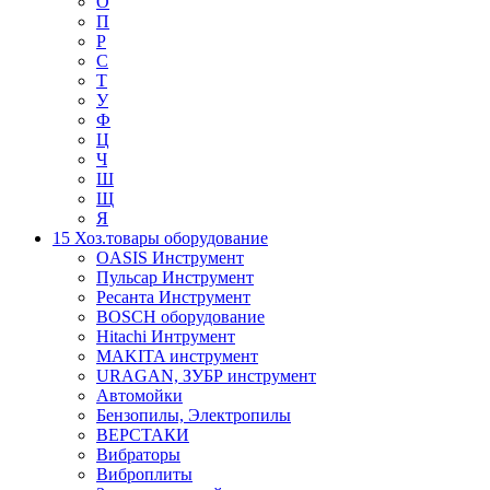
О
П
Р
С
Т
У
Ф
Ц
Ч
Ш
Щ
Я
15 Хоз.товары оборудование
OASIS Инструмент
Пульсар Инструмент
Ресанта Инструмент
BOSCH оборудование
Hitachi Интрумент
MAKITA инструмент
URAGAN, ЗУБР инструмент
Автомойки
Бензопилы, Электропилы
ВЕРСТАКИ
Вибраторы
Виброплиты