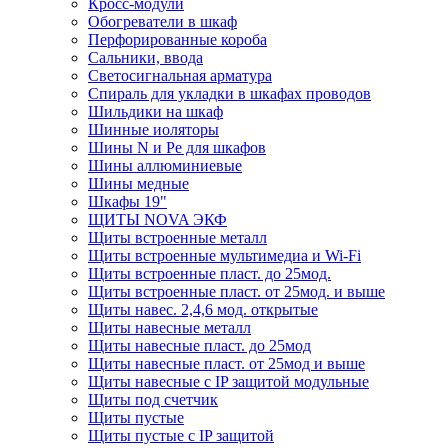
Кросс-модули
Обогреватели в шкаф
Перфорированные короба
Сальники, ввода
Светосигнальная арматура
Спираль для укладки в шкафах проводов
Шильдики на шкаф
Шинные иоляторы
Шины N и Pe для шкафов
Шины аллюминиевые
Шины медные
Шкафы 19"
ЩИТЫ NOVA ЭКФ
Щиты встроенные металл
Щиты встроенные мультимедиа и Wi-Fi
Щиты встроенные пласт. до 25мод.
Щиты встроенные пласт. от 25мод. и выше
Щиты навес. 2,4,6 мод. открытые
Щиты навесные металл
Щиты навесные пласт. до 25мод
Щиты навесные пласт. от 25мод и выше
Щиты навесные с IP защитой модульные
Щиты под счетчик
Щиты пустые
Щиты пустые с IP защитой