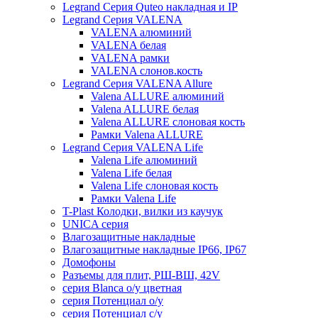
Legrand Серия Quteo накладная и IP
Legrand Серия VALENA
VALENA алюминий
VALENA белая
VALENA рамки
VALENA слонов.кость
Legrand Серия VALENA Allure
Valena ALLURE алюминий
Valena ALLURE белая
Valena ALLURE слоновая кость
Рамки Valena ALLURE
Legrand Серия VALENA Life
Valena Life алюминий
Valena Life белая
Valena Life слоновая кость
Рамки Valena Life
T-Plast Колодки, вилки из каучук
UNICA серия
Влагозащитные накладные
Влагозащитные накладные IP66, IP67
Домофоны
Разъемы для плит, РШ-ВШ, 42V
серия Blanca о/у цветная
серия Потенциал о/у
серия Потенциал с/у