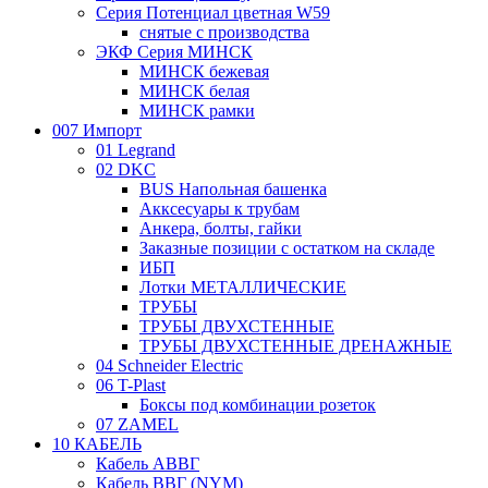
Серия Потенциал цветная W59
снятые с производства
ЭКФ Серия МИНСК
МИНСК бежевая
МИНСК белая
МИНСК рамки
007 Импорт
01 Legrand
02 DKC
BUS Напольная башенка
Акксесуары к трубам
Анкера, болты, гайки
Заказные позиции с остатком на складе
ИБП
Лотки МЕТАЛЛИЧЕСКИЕ
ТРУБЫ
ТРУБЫ ДВУХСТЕННЫЕ
ТРУБЫ ДВУХСТЕННЫЕ ДРЕНАЖНЫЕ
04 Schneider Electric
06 T-Plast
Боксы под комбинации розеток
07 ZAMEL
10 КАБЕЛЬ
Кабель АВВГ
Кабель ВВГ (NYM)