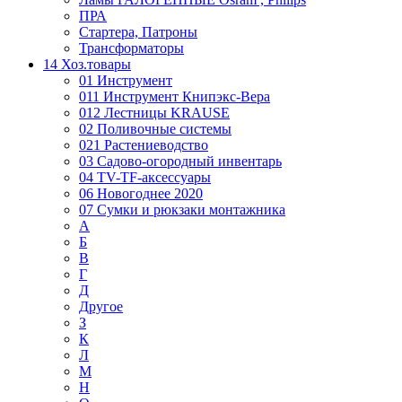
ПРА
Стартера, Патроны
Трансформаторы
14 Хоз.товары
01 Инструмент
011 Инструмент Книпэкс-Вера
012 Лестницы KRAUSE
02 Поливочные системы
021 Растениеводство
03 Садово-огородный инвентарь
04 TV-TF-аксессуары
06 Новогоднее 2020
07 Сумки и рюкзаки монтажника
А
Б
В
Г
Д
Другое
З
К
Л
М
Н