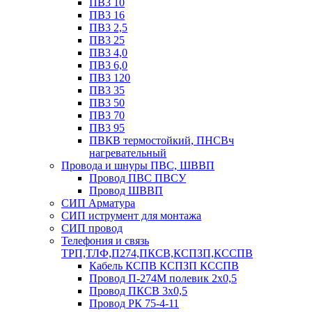
ПВ3 10
ПВ3 16
ПВ3 2,5
ПВ3 25
ПВ3 4,0
ПВ3 6,0
ПВ3 120
ПВ3 35
ПВ3 50
ПВ3 70
ПВ3 95
ПВКВ термостойкий, ПНСВч
нагревательный
Провода и шнуры ПВС, ШВВП
Провод ПВС ПВСУ
Провод ШВВП
СИП Арматура
СИП иструмент для монтажа
СИП провод
Телефония и связь
ТРП,ТЛФ,П274,ПКСВ,КСПЗП,КССПВ
Кабель КСПВ КСПЗП КССПВ
Провод П-274М полевик 2х0,5
Провод ПКСВ 3х0,5
Провод РК 75-4-11