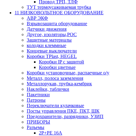
Провод ТРП, ТЛФ
ТУТ термоусаживаемая трубка
11 НИЗКОВОЛЬТНОЕ ОБОРУДОВАНИЕ
АВР ЭКФ
Взрывозащита оборудование
Датчики движения
Другое, изоляторы,РОС
Защитные материалы
колодки клеммные
Концевые выключатели
Коробки TPlast, HEGEL
Коробки IP с защитой
Коробки цветные
Коробки установочные, распаечные о/у
Металл, полоса заземления
Металлорукав, трубка-кембрик
Наклейки, таблички
Пакетники
Патроны
Переключатели кулачковые
Посты управления ПКЕ, ПКТ, ШК
Предохранители, разрядники, УЗИП
ПРИБОРЫ
Разъемы
2P+PE 16A