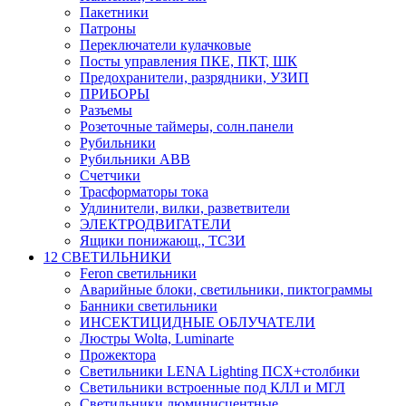
Пакетники
Патроны
Переключатели кулачковые
Посты управления ПКЕ, ПКТ, ШК
Предохранители, разрядники, УЗИП
ПРИБОРЫ
Разъемы
Розеточные таймеры, солн.панели
Рубильники
Рубильники ABB
Счетчики
Трасформаторы тока
Удлинители, вилки, разветвители
ЭЛЕКТРОДВИГАТЕЛИ
Ящики понижающ., ТСЗИ
12 СВЕТИЛЬНИКИ
Feron светильники
Аварийные блоки, светильники, пиктограммы
Банники светильники
ИНСЕКТИЦИДНЫЕ ОБЛУЧАТЕЛИ
Люстры Wolta, Luminarte
Прожектора
Светильники LENA Lighting ПСХ+столбики
Светильники встроенные под КЛЛ и МГЛ
Светильники люминисцентные