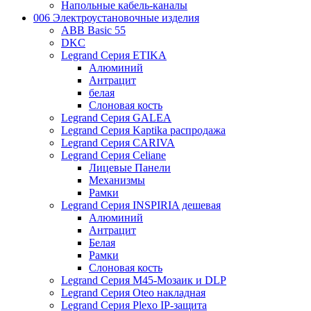
Напольные кабель-каналы
006 Электроустановочные изделия
ABB Basic 55
DKC
Legrand Серия ETIKA
Алюминий
Антрацит
белая
Слоновая кость
Legrand Серия GALEA
Legrand Серия Kaptika распродажа
Legrand Серия CARIVA
Legrand Серия Celiane
Лицевые Панели
Механизмы
Рамки
Legrand Серия INSPIRIA дешевая
Алюминий
Антрацит
Белая
Рамки
Слоновая кость
Legrand Серия M45-Мозаик и DLP
Legrand Серия Oteo накладная
Legrand Серия Plexo IP-защита