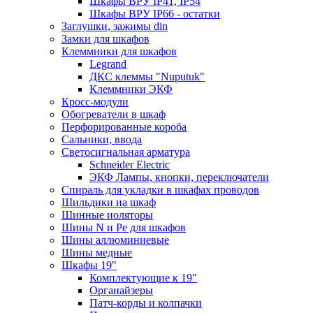
Шкафы ВРУ IP41, IP54
Шкафы ВРУ IP66 - остатки
Заглушки, зажимы din
Замки для шкафов
Клеммники для шкафов
Legrand
ДКС клеммы "Nuputuk"
Клеммники ЭКФ
Кросс-модули
Обогреватели в шкаф
Перфорированные короба
Сальники, ввода
Светосигнальная арматура
Schneider Electric
ЭКФ Лампы, кнопки, переключатели
Спираль для укладки в шкафах проводов
Шильдики на шкаф
Шинные иоляторы
Шины N и Pe для шкафов
Шины аллюминиевые
Шины медные
Шкафы 19"
Комплектующие к 19"
Органайзеры
Патч-корды и колпачки