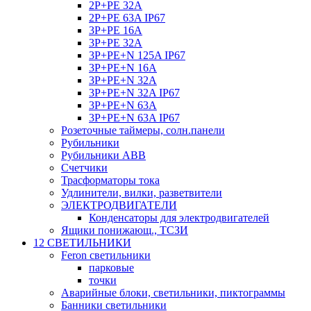
2P+PE 32A
2P+PE 63A IP67
3P+PE 16A
3P+PE 32A
3P+PE+N 125A IP67
3P+PE+N 16A
3P+PE+N 32A
3P+PE+N 32A IP67
3P+PE+N 63A
3P+PE+N 63A IP67
Розеточные таймеры, солн.панели
Рубильники
Рубильники ABB
Счетчики
Трасформаторы тока
Удлинители, вилки, разветвители
ЭЛЕКТРОДВИГАТЕЛИ
Конденсаторы для электродвигателей
Ящики понижающ., ТСЗИ
12 СВЕТИЛЬНИКИ
Feron светильники
парковые
точки
Аварийные блоки, светильники, пиктограммы
Банники светильники