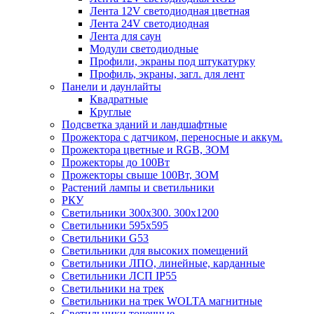
Лента 12V светодиодная цветная
Лента 24V светодиодная
Лента для саун
Модули светодиодные
Профили, экраны под штукатурку
Профиль, экраны, загл. для лент
Панели и даунлайты
Квадратные
Круглые
Подсветка зданий и ландшафтные
Прожектора с датчиком, переносные и аккум.
Прожектора цветные и RGB, ЗОМ
Прожекторы до 100Вт
Прожекторы свыше 100Вт, ЗОМ
Растений лампы и светильники
РКУ
Светильники 300х300. 300х1200
Светильники 595х595
Светильники G53
Светильники для высоких помещений
Светильники ЛПО, линейные, карданные
Светильники ЛСП IP55
Светильники на трек
Светильники на трек WOLTA магнитные
Светильники точечные