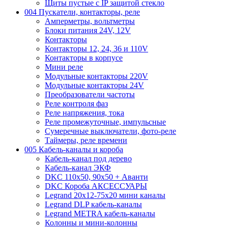
Щиты пустые с IP защитой стекло
004 Пускатели, контакторы, реле
Амперметры, вольтметры
Блоки питания 24V, 12V
Контакторы
Контакторы 12, 24, 36 и 110V
Контакторы в корпусе
Мини реле
Модульные контакторы 220V
Модульные контакторы 24V
Преобразователи частоты
Реле контроля фаз
Реле напряжения, тока
Реле промежуточные, импульсные
Сумеречные выключатели, фото-реле
Таймеры, реле времени
005 Кабель-каналы и короба
Кабель-канал под дерево
Кабель-канал ЭКФ
DKC 110х50, 90х50 + Аванти
DKC Короба АКСЕССУАРЫ
Legrand 20х12-75х20 мини каналы
Legrand DLP кабель-каналы
Legrand METRA кабель-каналы
Колонны и мини-колонны