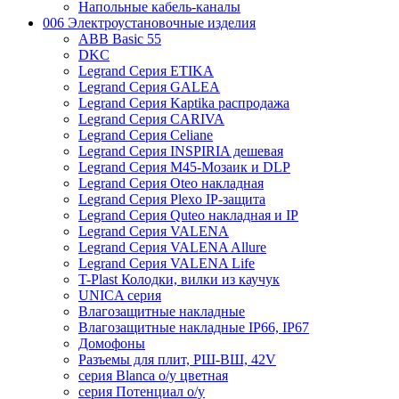
Напольные кабель-каналы
006 Электроустановочные изделия
ABB Basic 55
DKC
Legrand Серия ETIKA
Legrand Серия GALEA
Legrand Серия Kaptika распродажа
Legrand Серия CARIVA
Legrand Серия Celiane
Legrand Серия INSPIRIA дешевая
Legrand Серия M45-Мозаик и DLP
Legrand Серия Oteo накладная
Legrand Серия Plexo IP-защита
Legrand Серия Quteo накладная и IP
Legrand Серия VALENA
Legrand Серия VALENA Allure
Legrand Серия VALENA Life
T-Plast Колодки, вилки из каучук
UNICA серия
Влагозащитные накладные
Влагозащитные накладные IP66, IP67
Домофоны
Разъемы для плит, РШ-ВШ, 42V
серия Blanca о/у цветная
серия Потенциал о/у