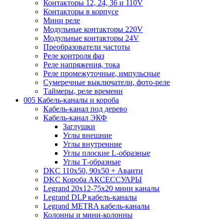
Контакторы 12, 24, 36 и 110V
Контакторы в корпусе
Мини реле
Модульные контакторы 220V
Модульные контакторы 24V
Преобразователи частоты
Реле контроля фаз
Реле напряжения, тока
Реле промежуточные, импульсные
Сумеречные выключатели, фото-реле
Таймеры, реле времени
005 Кабель-каналы и короба
Кабель-канал под дерево
Кабель-канал ЭКФ
Заглушки
Углы внешние
Углы внутренние
Углы плоские L-образные
Углы Т-образные
DKC 110х50, 90х50 + Аванти
DKC Короба АКСЕССУАРЫ
Legrand 20х12-75х20 мини каналы
Legrand DLP кабель-каналы
Legrand METRA кабель-каналы
Колонны и мини-колонны