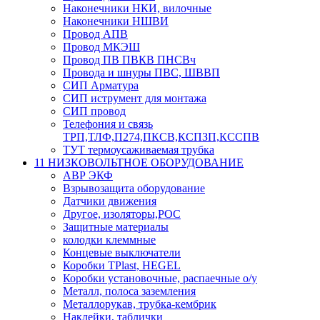
Наконечники НКИ, вилочные
Наконечники НШВИ
Провод АПВ
Провод МКЭШ
Провод ПВ ПВКВ ПНСВч
Провода и шнуры ПВС, ШВВП
СИП Арматура
СИП иструмент для монтажа
СИП провод
Телефония и связь
ТРП,ТЛФ,П274,ПКСВ,КСПЗП,КССПВ
ТУТ термоусаживаемая трубка
11 НИЗКОВОЛЬТНОЕ ОБОРУДОВАНИЕ
АВР ЭКФ
Взрывозащита оборудование
Датчики движения
Другое, изоляторы,РОС
Защитные материалы
колодки клеммные
Концевые выключатели
Коробки TPlast, HEGEL
Коробки установочные, распаечные о/у
Металл, полоса заземления
Металлорукав, трубка-кембрик
Наклейки, таблички