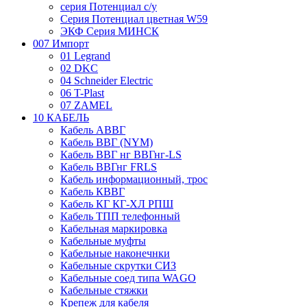
серия Потенциал с/у
Серия Потенциал цветная W59
ЭКФ Серия МИНСК
007 Импорт
01 Legrand
02 DKC
04 Schneider Electric
06 T-Plast
07 ZAMEL
10 КАБЕЛЬ
Кабель АВВГ
Кабель ВВГ (NYM)
Кабель ВВГ нг ВВГнг-LS
Кабель ВВГнг FRLS
Кабель информационный, трос
Кабель КВВГ
Кабель КГ КГ-ХЛ РПШ
Кабель ТПП телефонный
Кабельная маркировка
Кабельные муфты
Кабельные наконечнки
Кабельные скрутки СИЗ
Кабельные соед типа WAGO
Кабельные стяжки
Крепеж для кабеля