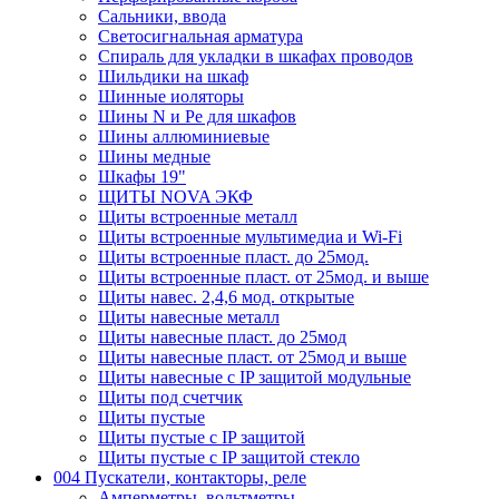
Сальники, ввода
Светосигнальная арматура
Спираль для укладки в шкафах проводов
Шильдики на шкаф
Шинные иоляторы
Шины N и Pe для шкафов
Шины аллюминиевые
Шины медные
Шкафы 19"
ЩИТЫ NOVA ЭКФ
Щиты встроенные металл
Щиты встроенные мультимедиа и Wi-Fi
Щиты встроенные пласт. до 25мод.
Щиты встроенные пласт. от 25мод. и выше
Щиты навес. 2,4,6 мод. открытые
Щиты навесные металл
Щиты навесные пласт. до 25мод
Щиты навесные пласт. от 25мод и выше
Щиты навесные с IP защитой модульные
Щиты под счетчик
Щиты пустые
Щиты пустые с IP защитой
Щиты пустые с IP защитой стекло
004 Пускатели, контакторы, реле
Амперметры, вольтметры