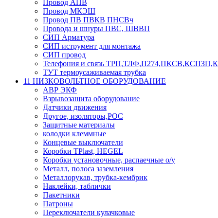
Провод АПВ
Провод МКЭШ
Провод ПВ ПВКВ ПНСВч
Провода и шнуры ПВС, ШВВП
СИП Арматура
СИП иструмент для монтажа
СИП провод
Телефония и связь ТРП,ТЛФ,П274,ПКСВ,КСПЗП
ТУТ термоусаживаемая трубка
11 НИЗКОВОЛЬТНОЕ ОБОРУДОВАНИЕ
АВР ЭКФ
Взрывозащита оборудование
Датчики движения
Другое, изоляторы,РОС
Защитные материалы
колодки клеммные
Концевые выключатели
Коробки TPlast, HEGEL
Коробки установочные, распаечные о/у
Металл, полоса заземления
Металлорукав, трубка-кембрик
Наклейки, таблички
Пакетники
Патроны
Переключатели кулачковые