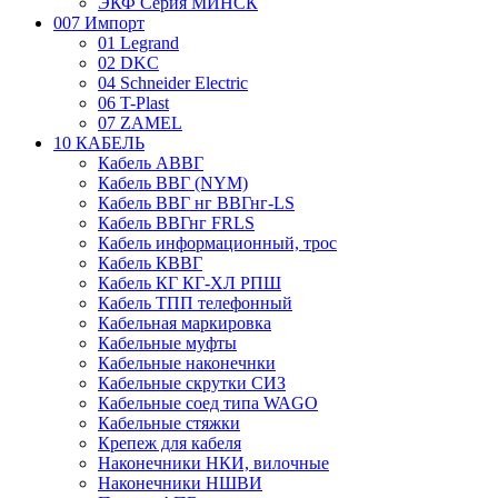
ЭКФ Серия МИНСК
007 Импорт
01 Legrand
02 DKC
04 Schneider Electric
06 T-Plast
07 ZAMEL
10 КАБЕЛЬ
Кабель АВВГ
Кабель ВВГ (NYM)
Кабель ВВГ нг ВВГнг-LS
Кабель ВВГнг FRLS
Кабель информационный, трос
Кабель КВВГ
Кабель КГ КГ-ХЛ РПШ
Кабель ТПП телефонный
Кабельная маркировка
Кабельные муфты
Кабельные наконечнки
Кабельные скрутки СИЗ
Кабельные соед типа WAGO
Кабельные стяжки
Крепеж для кабеля
Наконечники НКИ, вилочные
Наконечники НШВИ