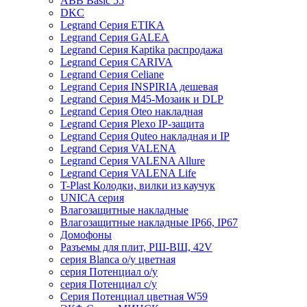
ABB Basic 55
DKC
Legrand Серия ETIKA
Legrand Серия GALEA
Legrand Серия Kaptika распродажа
Legrand Серия CARIVA
Legrand Серия Celiane
Legrand Серия INSPIRIA дешевая
Legrand Серия M45-Мозаик и DLP
Legrand Серия Oteo накладная
Legrand Серия Plexo IP-защита
Legrand Серия Quteo накладная и IP
Legrand Серия VALENA
Legrand Серия VALENA Allure
Legrand Серия VALENA Life
T-Plast Колодки, вилки из каучук
UNICA серия
Влагозащитные накладные
Влагозащитные накладные IP66, IP67
Домофоны
Разъемы для плит, РШ-ВШ, 42V
серия Blanca о/у цветная
серия Потенциал о/у
серия Потенциал с/у
Серия Потенциал цветная W59