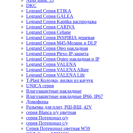
ABB Basic 55
DKC
Legrand Серия ETIKA
Legrand Серия GALEA
Legrand Серия Kaptika распродажа
Legrand Серия CARIVA
Legrand Серия Celiane
Legrand Серия INSPIRIA дешевая
Legrand Серия M45-Мозаик и DLP
Legrand Серия Oteo накладная
Legrand Серия Plexo IP-защита
Legrand Серия Quteo накладная и IP
Legrand Серия VALENA
Legrand Серия VALENA Allure
Legrand Серия VALENA Life
T-Plast Колодки, вилки из каучук
UNICA серия
Влагозащитные накладные
Влагозащитные накладные IP66, IP67
Домофоны
Разъемы для плит, РШ-ВШ, 42V
серия Blanca о/у цветная
серия Потенциал о/у
серия Потенциал с/у
Серия Потенциал цветная W59