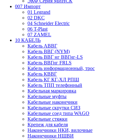
ЭКФ Серия МИНСК
007 Импорт
01 Legrand
02 DKC
04 Schneider Electric
06 T-Plast
07 ZAMEL
10 КАБЕЛЬ
Кабель АВВГ
Кабель ВВГ (NYM)
Кабель ВВГ нг ВВГнг-LS
Кабель ВВГнг FRLS
Кабель информационный, трос
Кабель КВВГ
Кабель КГ КГ-ХЛ РПШ
Кабель ТПП телефонный
Кабельная маркировка
Кабельные муфты
Кабельные наконечнки
Кабельные скрутки СИЗ
Кабельные соед типа WAGO
Кабельные стяжки
Крепеж для кабеля
Наконечники НКИ, вилочные
Наконечники НШВИ