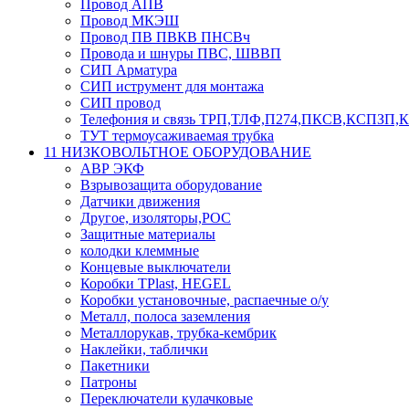
Провод АПВ
Провод МКЭШ
Провод ПВ ПВКВ ПНСВч
Провода и шнуры ПВС, ШВВП
СИП Арматура
СИП иструмент для монтажа
СИП провод
Телефония и связь ТРП,ТЛФ,П274,ПКСВ,КСПЗП
ТУТ термоусаживаемая трубка
11 НИЗКОВОЛЬТНОЕ ОБОРУДОВАНИЕ
АВР ЭКФ
Взрывозащита оборудование
Датчики движения
Другое, изоляторы,РОС
Защитные материалы
колодки клеммные
Концевые выключатели
Коробки TPlast, HEGEL
Коробки установочные, распаечные о/у
Металл, полоса заземления
Металлорукав, трубка-кембрик
Наклейки, таблички
Пакетники
Патроны
Переключатели кулачковые