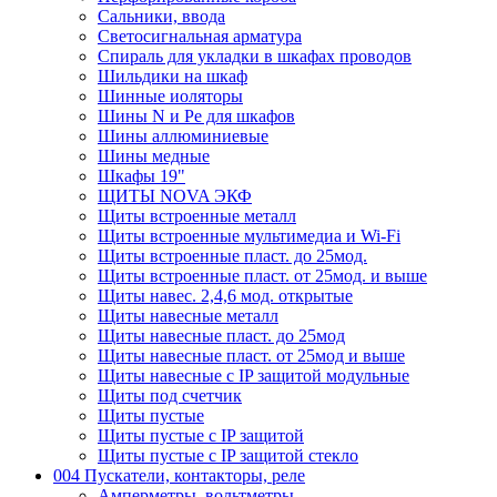
Сальники, ввода
Светосигнальная арматура
Спираль для укладки в шкафах проводов
Шильдики на шкаф
Шинные иоляторы
Шины N и Pe для шкафов
Шины аллюминиевые
Шины медные
Шкафы 19"
ЩИТЫ NOVA ЭКФ
Щиты встроенные металл
Щиты встроенные мультимедиа и Wi-Fi
Щиты встроенные пласт. до 25мод.
Щиты встроенные пласт. от 25мод. и выше
Щиты навес. 2,4,6 мод. открытые
Щиты навесные металл
Щиты навесные пласт. до 25мод
Щиты навесные пласт. от 25мод и выше
Щиты навесные с IP защитой модульные
Щиты под счетчик
Щиты пустые
Щиты пустые с IP защитой
Щиты пустые с IP защитой стекло
004 Пускатели, контакторы, реле
Амперметры, вольтметры